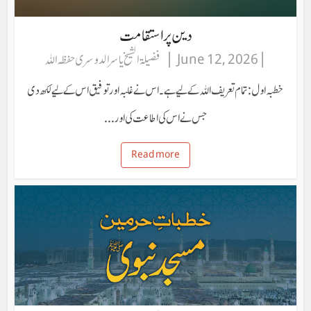
دین پر استقامت
June 12, 2026
فضیلۃ الشیخ یاسر الدوسری حفظہ اللہ
خطبہ اول:تمام تعریف اللہ کے لیے ہے۔ اس نے غلبہ اور توفیق اس کے لیے لکھ دی
جس نے اس کی اطاعت کی اور...
Read more