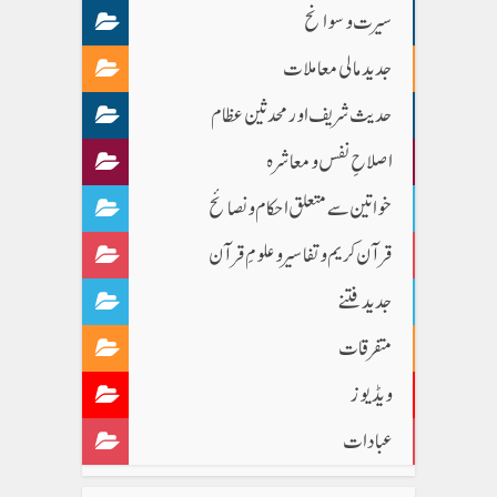
سیرت و سوانح
جدید مالی معاملات
حدیث شریف اور محدثین عظام
اصلاحِ نفس و معاشرہ
خواتین سے متعلق احکام و نصائح
قرآن کریم و تفاسیر و علومِ قرآن
جدید فتنے
متفرقات
ویڈیوز
عبادات