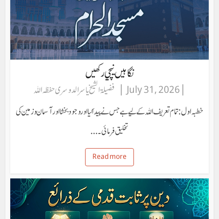
نگاہیں نیچي رکھیں
July 31, 2026
فضیلۃ الشیخ یاسر الدوسری حفظہ اللہ
خطبہ اول: تمام تعریف اللہ کے لیے ہے جس نے پیدا کیا اور وجود بخشا اور آسمان و زمین کی
تخلیق فرمائی۔...
Read more