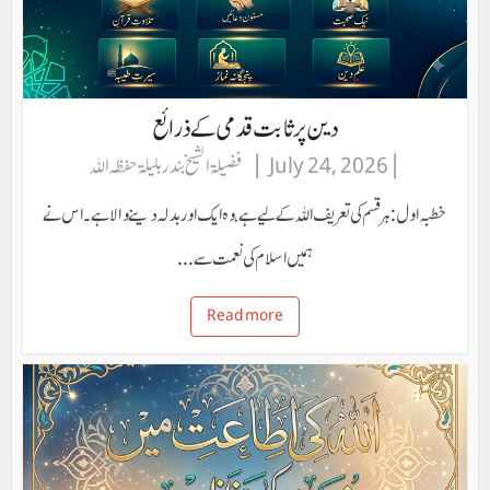
دین پر ثابت قدمی کے ذرائع
July 24, 2026
فضیلۃ الشیخ بندر بلیلۃ حفظہ اللہ
خطبہ اول: ہر قسم کی تعریف اللہ کے لیے ہے، وہ ایک اور بدلہ دینے والا ہے۔ اس نے
ہمیں اسلام کی نعمت سے...
Read more