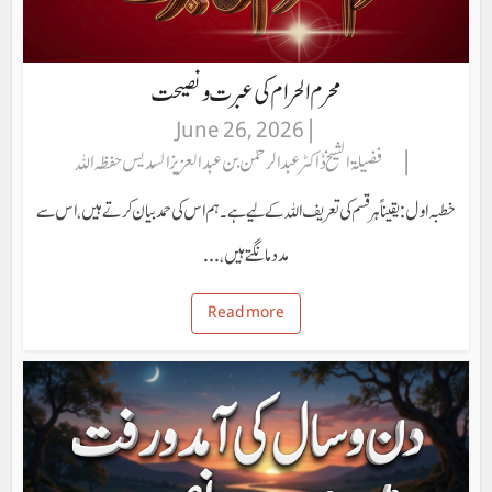
محرم الحرام کی عبرت ونصیحت
June 26, 2026
فضیلۃ الشیخ ڈاکٹر عبد الرحمٰن بن عبدالعزیز السُدیس حفظہ اللہ
خطبہ اول: یقیناً ہر قسم کی تعریف اللہ کے لیے ہے۔ ہم اس کی حمد بیان کرتے ہیں، اس سے
مدد مانگتے ہیں،...
Read more