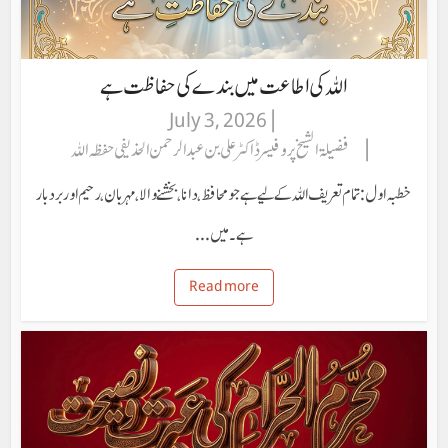
اللہ کی اطاعت میں بندے کی حفاظت ہے
July 3, 2026
فضیلۃ الشیخ پروفیسر ڈاکٹر علی بن عبد الرحمن الحذیفی حفظہ اللہ
خطبہ اول: تمام تعریف اللہ کے لیے ہے جو محافظ، دانا، بخشنے والا، مہربان، رحیم اور بردبار
ہے۔ میں...
Read more