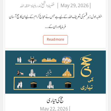
May 29, 2026
فضیلۃ الشیخ بندر بلیلۃ حفظہ اللہ
خطبہ اول: ہر قسم کی تعریف اللہ کے لیے ہے جس نے حجاج کرام کے لیے ان کا حج آسان
فرمایا اور ان کے...
Read more
حج کی تیاری
May 22, 2026