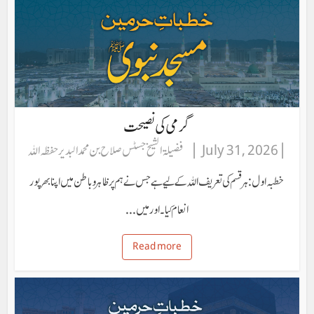
گرمی کی نصیحت
July 31, 2026
فضیلۃ الشیخ جسٹس صلاح بن محمد البدیر حفظہ اللہ
خطبہ اول: ہر قسم کی تعریف اللہ کے لیے ہے جس نے ہم پر ظاہر و باطن میں اپنا بھرپور
انعام کیا۔ اور میں...
Read more