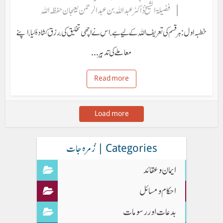
فضیلۃ الشیخ ڈاکٹر عبداللہ بن عبدالرحمٰن بعیجان حفظہ اللہ
خطبہ اول: ہر قسم کی تعریف اللہ کے لیے ہے، اس نے اچھی تخلیق کی، رزق کشادہ کیا، اپنے
معاملے کی تدبیر...
Read more
Load more
Categories | زُمرہ جات
ایمان وعقائد
احکام و مسائل
بدعات اور رسومات