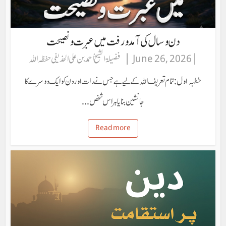
دن وسال کی آمد ورفت میں عبرت ونصیحت
June 26, 2026
فضیلۃ الشیخ احمد بن علی الحذيفی حفظہ اللہ
خطبہ اول: تمام تعریف اللہ کے لیے ہے جس نے رات اور دن کو ایک دوسرے کا
جانشین بنایا ہر اس شخص...
Read more