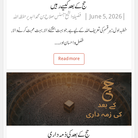
حج کے بعد کیسے رہیں
June 5, 2026
فضیلۃ الشیخ جسٹس صلاح بن محمد البدیر حفظہ اللہ
خطبہ اول: ہر قسم کی تعریف اللہ کے لیے ہے، جو بہت بخشنے والا، بہت محبت کرنے والا،
فضل و احسان اور...
Read more
حج کے بعد کی ذمہ داری