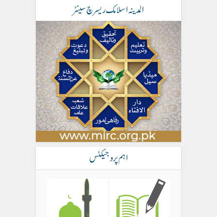
المدینہ اسلامک ریسرچ سینٹر
اہم پروجیکٹس