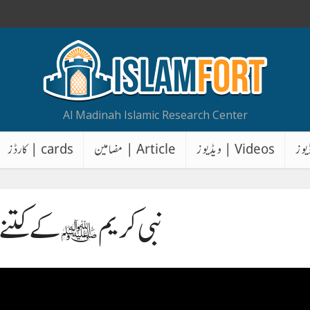
Al Madinah Islamic Research Center
Videos | ویڈیوز
Article | مضامین
cards | کارڈز
نبی کریم ﷺ کے کتنے