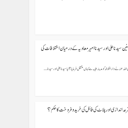
منین سیدنا علی اور سیدنا امیر معاویہ کے درمیان اختلافات کی
للہ عنہ نے دار الخلافہ کو مدینہ طیبہ سے کہاں منتقل فرمایا؟ کیا سیدنا علی اور سیدنا...
رعہ اندازی اور پلاٹ کی فائل کی خرید و فروخت کا حکم؟