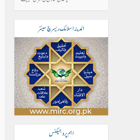
المدینہ اسلامک ریسرچ سینٹر
اہم پروجیکٹس