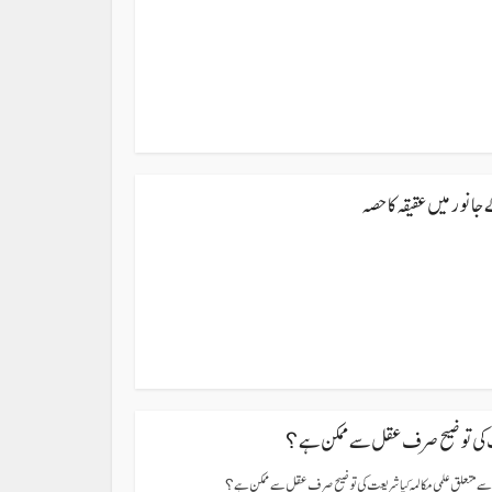
جانورمیں عقیقہ کا حصہ
ت کی توضیح صرف عقل سے ممکن ہے؟
ے متعلق علمی مکالمہ کیا شریعت کی توضیح صرف عقل سے ممکن ہے؟