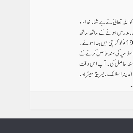
و اللہ تعالیٰ نے بے شمار خداداد
نف ، مدرس ہونےکے ساتھ ساتھ
ایک معروف مقرر و خطیب بھی ہیں ۔ 28 دسمبر 1958ء کو کراچی میں پیدا ہوئے ۔
 اسلامیہ کی سند حاصل کرنے کے
ی سند حاصل کی ۔ آپ اس وقت
المدینہ اسلامک ریسرچ سینٹر اور
۔