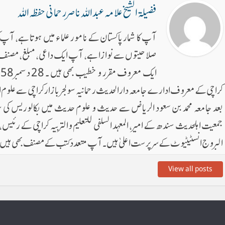
فضیلۃ الشیخ علامہ عبد اللہ ناصر رحمانی حفظہ اللہ
آپ کا شمار پاکستان کے نامور علماء میں ہوتا ہے ، آپ ک
صلاحیتوں سے نوازا ہے ، آپ ایک داعی ، مبلغ ، مص
کراچی کے معروف ادارے جامعہ دارالحدیث رحمانیہ سولجر بازار کراچی سے علوم
بعد جامعہ محمد بن سعود الریاض سے حدیث و علوم حدیث میں بکالوریس ک
جمعیت اہلحدیث سندھ کے امیر ، المعہد السلفی للتعلیم والتربیہ کراچی کے رئیس ، 
البروج انسٹیٹیوٹ کے سرپرست اعلیٰ ہیں۔ آپ متعدد کتب کے مصنف بھی ہیں
View all posts