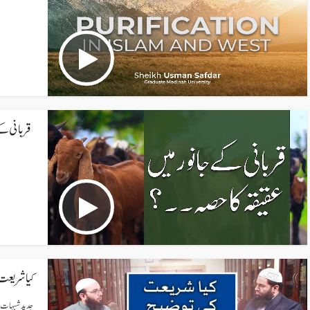
قربانی کے
کیا شریع
جدید شبہات س