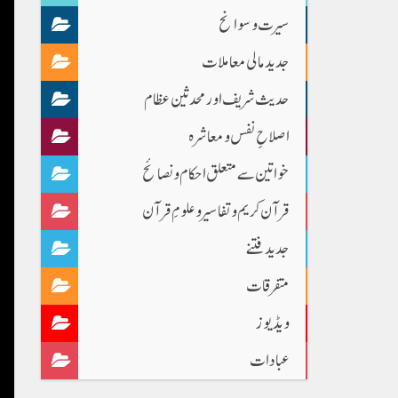
سیرت و سوانح
جدید مالی معاملات
حدیث شریف اور محدثین عظام
اصلاحِ نفس و معاشرہ
خواتین سے متعلق احکام و نصائح
قرآن کریم و تفاسیر و علومِ قرآن
جدید فتنے
متفرقات
ویڈیوز
عبادات