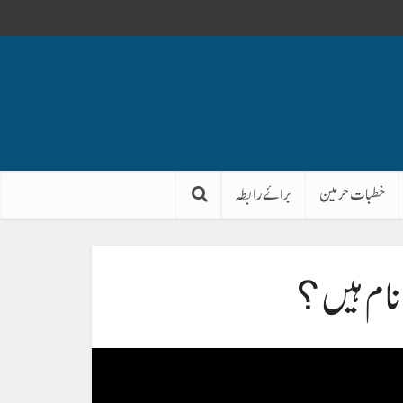
خطبات حرمین
برائے رابطہ
 نام ہیں؟