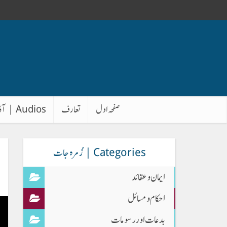
صفحہ اول
تعارف
Audios | آڈیوز
Categories | زُمرہ جات
ایمان وعقائد
احکام و مسائل
بدعات اور رسومات