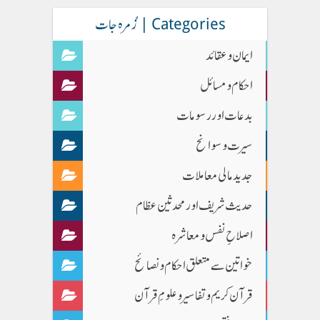
Categories | زُمرہ جات
ایمان وعقائد
احکام و مسائل
بدعات اور رسومات
سیرت و سوانح
جدید مالی معاملات
حدیث شریف اور محدثین عظام
اصلاحِ نفس و معاشرہ
خواتین سے متعلق احکام و نصائح
قرآن کریم و تفاسیر و علومِ قرآن