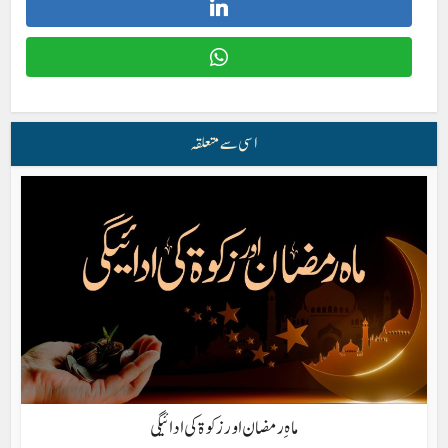
اسی سے متعلقہ
ماہِ رمضان اور زکوۃ کی ادائیگی