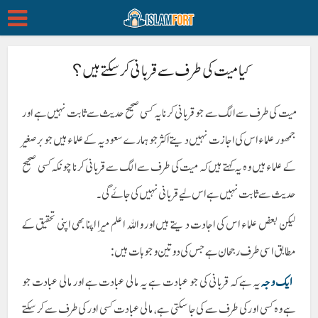
کیا میت کی طرف سے قربانی کرسکتے ہیں؟
میت کی طرف سے الگ سے جو قربانی کرنا یہ کسی صحیح حدیث سے ثابت نہیں ہے اور
جمھور علماء اس کی اجازت نہیں دیتے اکثر جو ہمارے سعودیہ کے علماء ہیں جو برصغیر
کے علماء ہیں وہ یہ کہتے ہیں کہ میت کی طرف سے الگ سے قربانی کرنا چونکہ کسی صحیح
حدیث سے ثابت نہیں ہے اس لیے قربانی نہیں کی جائے گی۔
لیکن بعض علماء اس کی اجادت دیتے ہیں اور واللہ اعلم میرا اپنا بھی اپنی تحقیق کے
مطابق اسی طرف رجحان ہے جس کی دو تین وجوہات ہیں:
ایک وجہ
یہ ہے کہ قربانی کی جو عبادت ہے یہ مالی عبادت ہے اور مالی عبادت جو
ہے وہ کسی اور کی طرف سے کی جا سکتی ہے، مالی عبادت کسی اور کی طرف سے کر سکتے