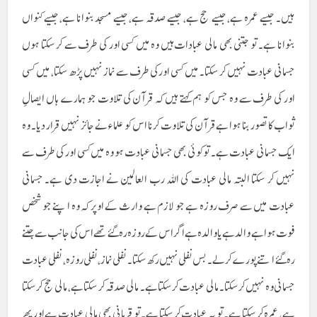
ہیں۔ جیسے عمرہ ہے، جیسے حج ہے، جیسے صدقہ ہے، جیسے مسجد بنوانا ہے، جیسے کنواں
بنوانا ہے۔ تو جتنی بھی مالی عبادات ہیں وہ میں کسی اور کی طرف سے کر سکتا ہوں
جسمانی عبادت نہیں کر سکتا۔ میں کسی اور کی طرف سے نماز نہیں پڑھ سکتا، میں کسی
اور کی طرف سے وہ جس کو ہم کہتے ہیں کہ قرآن کی تلاوت جو ہمارے ہاں ایصالِ
ثواب کا تصور بنا ہوا ہے قرآن کی تلاوت کرنا اس کو علماء نے جائز نہیں قرار دیا۔ وہ
ایک جسمانی عبادت ہے۔ تو کوئی بھی جسمانی عبادت ہو وہ میں کسی اور کی طرف سے
نہیں کر سکتا البتہ مالی عبادت کی اللہ رب العالمین نے اجازت دی ہے۔ جسمانی
عبادت میں سے صرف روزہ ہے جو لازم ہے وارث کے اوپر کہ وہ اپنے جو شخص
فوت ہوا ہے والد ہے یا والدہ ہے اگر اس کے روزہ رہ گئے تھے اس کی جانب سے جتنے
رہ گئے اتنے پورے کر لے۔ بس نفلی نہیں رکھ سکتا۔ نفلی نماز، نفلی روزہ، نفلی عبادت
جسمانی وہ نہیں کر سکتا۔ مالی عبادت کر سکتا ہے۔ مالی صدقہ کر سکتا ہے، مالی حج کر سکتا
ہے، عمرہ کر سکتا ہے۔ تو یہ عبادت کر سکتا ہے۔ تو قربانی بھی مالی عبادت ہے اور پھر