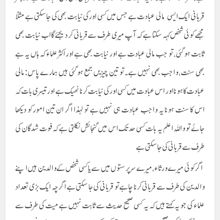
قربانی ایک ایسی مالی عبادت ہے جس میں کسی اور کی نیابت بھی کی جا سکتی ہے مثلاً
مجھے کوئی شخص کہہ سکتا ہے کہ آپ میری طرف سے قربانی کر دیجئے گا اب نیابت بھی
ثابت ہو گئی، تو جب مالی عبادت ہے اور نیابت بھی ہے اور اکثر علماء کہ ہاں یہ ہے
بھی سنت، واجب بھی نہیں ہے۔ تو تین چیزیں جمع ہو گئی ہیں ہمارے پاس: مالی
عبادت کا ہونا اور اس عبادت میں کسی اور کی نیابت کرنا ٹھیک ہے اور تیسری بات کہ
اس کا سنت ہونا یہ واجب عبادت ہی نہیں ہے تو لہذا اگر ان تین امور کو دیکھا
جائے تو واللہ اعلم یہ بات کسی حد تک اس میں گنجائش نکلتی ہے کہ فوت شدگان کی
طرف سے قربانی کی جا سکتی ہے
اگر کوئی میرے ورثاء ، میرے سرپرستوں میں سے یا کسی شخص کے والدین ہیں اپنے
والدین کی طرف سے قربانی کرنا چاہے تو قربانی کی جا سکتی ہے اگرچہ ایک بڑی تعداد
علماء کی جو یہ کہتے ہیں کہ یہ کسی صحیح حدیث سے ثابت نہیں ہے میت کی طرف سے