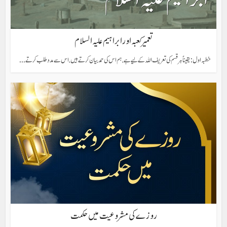
تعمیر کعبہ اور ابراہیم علیہ السلام
خطبہ اول: یقیناً ہر قسم کی تعریف اللہ کے لیے ہے، ہم اس کی حمد بیان کرتے ہیں، اس سے مدد طلب کرتے...
روزے کی مشروعیت میں حکمت