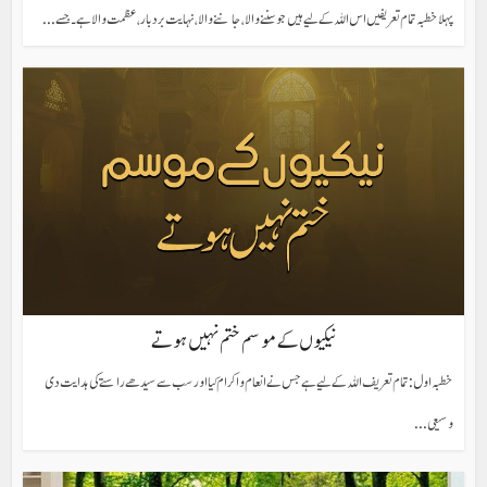
پہلا خطبہ تمام تعریفیں اس اللہ کے لیے ہیں جو سننے والا، جاننے والا، نہایت بردبار، عظمت والا ہے۔ جسے...
نیکیوں کے موسم ختم نہیں ہوتے
خطبہ اول: تمام تعریف اللہ کے لیے ہے جس نے انعام و اکرام کیا اور سب سے سیدھے راستے کی ہدایت دی
وسیعی...