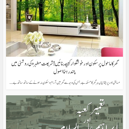
گھرکا ماحول پرسکون اور خوشگوار کیسے بنائیں! شریعت مطہرہ کی روشنی میں
چند رہنما اصول
مسائل اور پریشانیاں ہر گھر کا مسئلہ ہے،جس کی وجہ سے گھر میں آرام و سکون نہ ہونے کے ساتھ ساتھ بے...