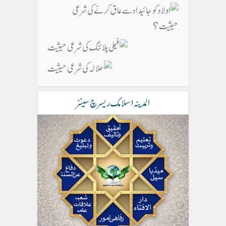
المدینہ اسلامک ریسرچ سینٹر