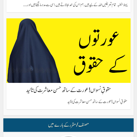
پہلا خطبہ تمام تعریفیں اللہ کے لیے ہیں، ہم اس کی حمد بجا لاتے ہیں، اسی سے مدد مانگتے ہیں اور...
حقوقِ نسواں ! عورت کے ساتھ حسن معاشرت کی تاکید
حقوقِ نسواں ! عورت کے ساتھ حسن معاشرت کی تاکید
مصنف/ مقرر کے بارے میں