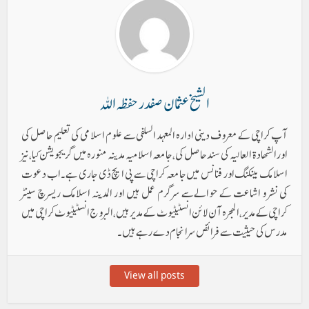
الشیخ عثمان صفدر حفظہ اللہ
آپ کراچی کے معروف دینی ادارہ المعہد السلفی سے علوم اسلامی کی تعلیم حاصل کی
اورالشھادۃ العالیہ کی سند حاصل کی، جامعہ اسلامیہ مدینہ منورہ میں گریجویشن کیا، نیز
اسلامک بینکنگ اور فنانس میں جامعہ کراچی سے پی ایچ ڈی جاری ہے۔ اب دعوت
کی نشر و اشاعت کے حوالےسے سرگرم عمل ہیں اور المدینہ اسلامک ریسرچ سینٹر
کراچی کے مدیر ، الھجرہ آن لائن انسٹیٹیوٹ کے مدیر ہیں ، البروج انسٹیٹیوٹ کراچی میں
مدرس کی حیثیت سے فرائض سرانجام دے رہے ہیں۔
View all posts