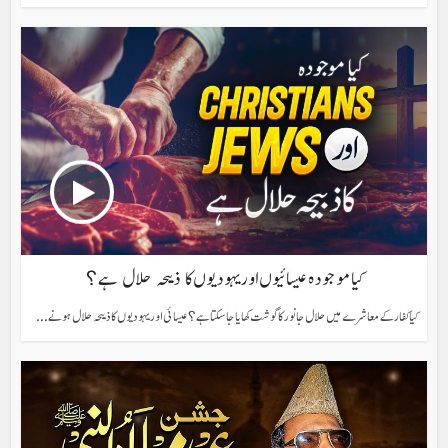
کیا موجودہ عیسائیوں اور یہودیوں کا ذبیحہ حلال ہے؟
کیا کفار کے معاشرے میں حلال جانور کا گوشت کھایا جا سکتا ہے؟ عیسائی اور یہودیوں کا ذبیحہ حلال ہونے...