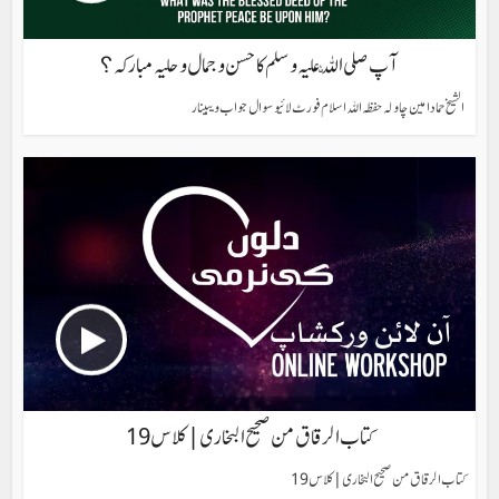
آپ صلی اللّٰہ علیہ وسلم کا حسن وجمال وحلیہ مبارکہ؟
الشیخ حماد امین چاولہ حفظہ اللہ اسلام فورٹ لائیو سوال جواب ویبینار
کتاب الرقاق من صحیح البخاری| کلاس 19
کتاب الرقاق من صحیح البخاری| کلاس 19