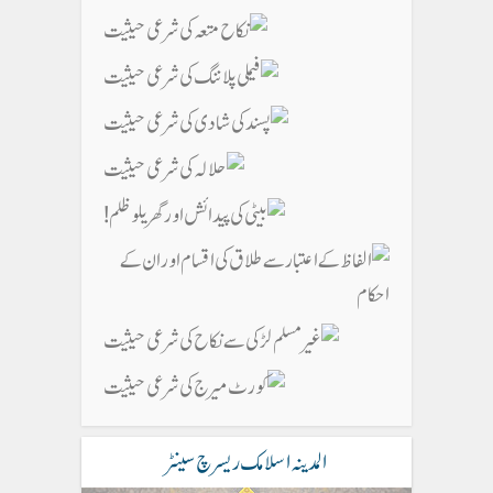
المدینہ اسلامک ریسرچ سینٹر