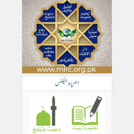
اہم پروجیکٹس