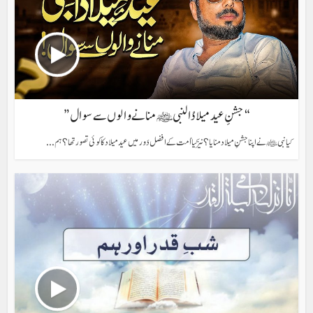
“جشنِ عید میلادُالنبی ﷺ منانے والوں سے سوال”
کیا نبی ﷺ نے اپنا جشنِ میلاد منایا؟ نیز کیا اُمت کے افضل دَور میں عید میلاد کا کوئی تصور تھا؟ ہم...