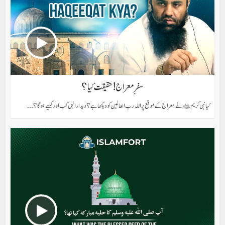
سفرِ معراج! حقیقت کیا؟
کیا نبی کریم ﷺ نے معراج کے موقع پر اللہ رب العالمین کو دیکھا ہے؟ دیدار الہٰی کب اور کیسے ہوگا؟...