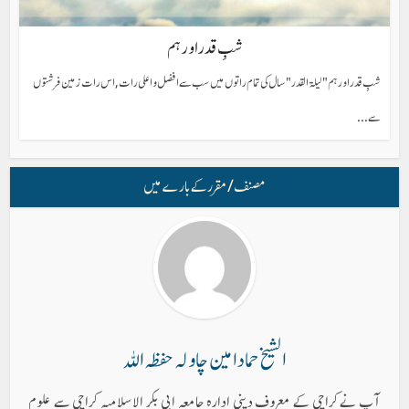
شبِ قدر اور ہم
شبِ قدر اور ہم " ليلة القدر " سال كى تمام راتوں میں سب سے افضل و اعلی رات , اس رات زمین فرشتوں
سے...
مصنف/ مقرر کے بارے میں
الشیخ حماد امین چاولہ حفظہ اللہ
آپ نے کراچی کے معروف دینی ادارہ جامعہ ابی بکر الاسلامیہ کراچی سے علوم