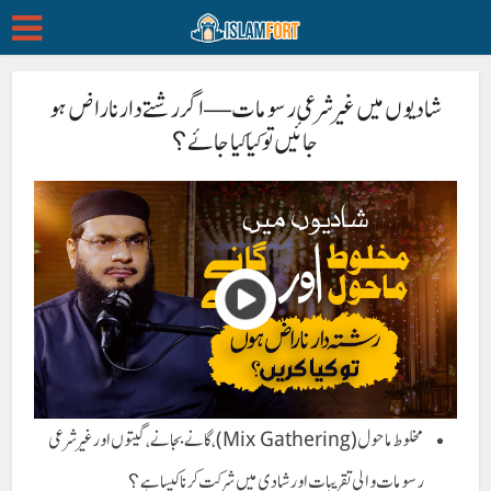
شادیوں میں غیر شرعی رسومات — اگر رشتے دار ناراض ہو
جائیں تو کیا کیا جائے؟
مخلوط ماحول (Mix Gathering)، گانے بجانے، گیتوں اور غیر شرعی
رسومات والی تقریبات اور شادی میں شرکت کرنا کیسا ہے؟