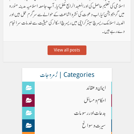
اسلامی کی تعلیم حاصل کی اورالمعہد الرابع مکمل کیا ، آپ جامعہ اسلامیہ مدینہ منورہ
میں گریجویشن کیا، اب دعوت کی نشر و اشاعت کے حوالےسے سرگرم عمل ہیں اور
المدینہ اسلامک ریسرچ سینٹر کراچی میں ریسرچ اسکالر کی حیثیت سے خدمات سر انجام
دے رہے ہیں ۔
View all posts
Categories | زُمرہ جات
ایمان وعقائد
احکام و مسائل
بدعات اور رسومات
سیرت و سوانح