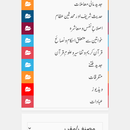
جدید مالی معاملات
حدیث شریف اور محدثین عظام
اصلاحِ نفس و معاشرہ
خواتین سے متعلق احکام و نصائح
قرآن کریم و تفاسیر و علومِ قرآن
جدید فتنے
متفرقات
ویڈیوز
عبادات