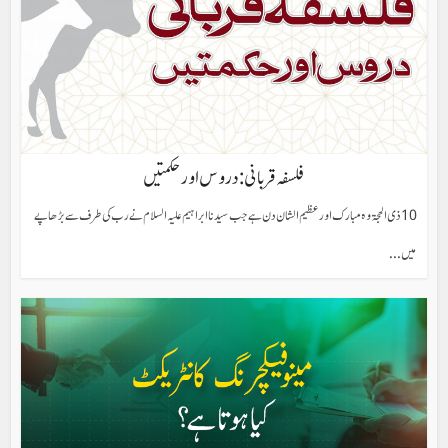
فلسفہ قربانی: دروس اورحکمتیں
10 ذی الحجۃ وہ مبارک اور عظیم الشان دن ہے جب سیدنا ابراہیم علیہ السلام نے رب کی طرف سے بڑھاپے
میں...