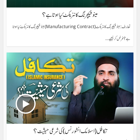
مینوفیکچرنگ کانٹریکٹ کیا ہوتا ہے؟
تعارف: مینوفیکچرنگ کانٹریکٹ (Manufacturing Contract) مینوفیکچرنگ کانٹریکٹ کیا ہوتا
ہے؟ فرض کر لیجیے...
تکافل(اسلامک انشورنس) کی شرعی حیثیت؟