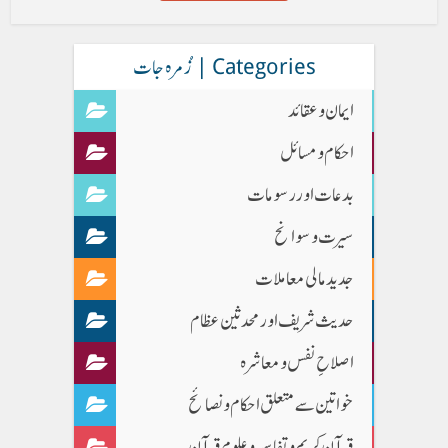
Categories | زُمرہ جات
ایمان وعقائد
احکام و مسائل
بدعات اور رسومات
سیرت و سوانح
جدید مالی معاملات
حدیث شریف اور محدثین عظام
اصلاحِ نفس و معاشرہ
خواتین سے متعلق احکام و نصائح
قرآن کریم و تفاسیر و علومِ قرآن