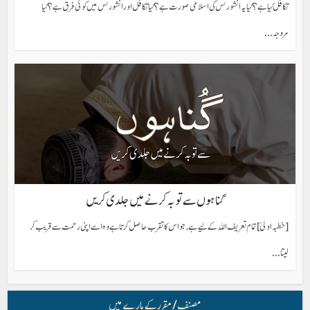
تکافل کیا ہے؟ کیا یہ انشورنس کی اسلامی صورت ہے؟ کیا تکافل اور انشورنس میں کوئی فرق ہے؟ کیا
مروجہ...
گناہوں سے توبہ کرنے میں جلدی کریں
[خطبہ اولیٰ]تمام تعریف اللہ کے لیے ہے، جو اس کا تقرب حاصل کرتا ہے وہ اسے اپنی رحمت سے قریب کر
لیتا...
مصنف/ مقرر کے بارے میں