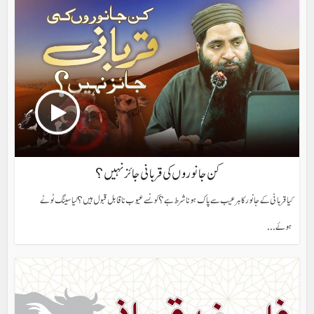
کن جانوروں کی قربانی جائز نہیں؟
کیا قربانی کے جانور کا ہر عیب سے پاک ہونا شرط ہے؟ کونسے عیوب نا قابل قبول ہیں؟ کیا سینگ ٹوٹے
ہوئے...