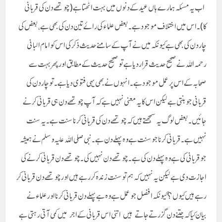
اب یہ مسئلہ ہمارے ہاں عید کے دنوں میں بہت اٹھتا ہے (چوتھے دن کی قربانی
کا)۔ اس میں اختلاف موجود ہے۔ بعض علماء کی رائے تین دن کی بھی ہے، بعض کی
چار دن کی بھی ہے کیونکہ میں نے آپ کے سامنے حدیث ذکر کی اس کو امام البانی
رحمہ اللہ نے صحیح حدیث قرار دیا ہے تو صحیح حدیث کے مطابق اور پھر بہت سے
صحابہ کے اس پر عمل موجود ہے۔ انہوں نے بھی یہی فتوی دیا ہے۔ تو چار دن کی
قربانی جو بنتی ہے لیکن اس کا یہ معنی نہیں ہے کہ آپ چوتھے دن ہی قربانی کرنے
جائیں۔ بعض لوگ یہ سمجھتے ہیں کہ چوتھے دن کی قربانی کرنا سنت ہے۔ یہ سنت
نہیں ہے۔ قربانی کرنا جو سنت ہے وہ پہلے دن ہے۔ نبی صلی اللہ علیہ وسلم نے ہمیشہ
جو قربانی کی ہے وہ پہلے دن کی ہے۔ چوتھے دن نہیں کی۔ چوتھے دن قربانی کرنے کی
اجازت دی ہے لیکن یہ نہیں کہ ہم تو سنت زندہ کر رہے ہیں اور چوتھے دن قربانی کر
رہے ہیں کیوں؟ کیونکہ افضل جو عمل ہے وہ ہے پہلے دن قربانی کرنا اور علماء نے
بیان کیا کہ جتنے دن گزرتے جاتے ہیں اتنی اس قربانی کے اجر میں کمی آتی رہتی ہے