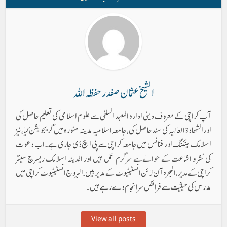
الشیخ عثمان صفدر حفظہ اللہ
آپ کراچی کے معروف دینی ادارہ المعہد السلفی سے علوم اسلامی کی تعلیم حاصل کی
اورالشھادۃ العالیہ کی سند حاصل کی، جامعہ اسلامیہ مدینہ منورہ میں گریجویشن کیا، نیز
اسلامک بینکنگ اور فنانس میں جامعہ کراچی سے پی ایچ ڈی جاری ہے۔ اب دعوت
کی نشر و اشاعت کے حوالےسے سرگرم عمل ہیں اور المدینہ اسلامک ریسرچ سینٹر
کراچی کے مدیر ، الھجرہ آن لائن انسٹیٹیوٹ کے مدیر ہیں ، البروج انسٹیٹیوٹ کراچی میں
مدرس کی حیثیت سے فرائض سرانجام دے رہے ہیں۔
View all posts