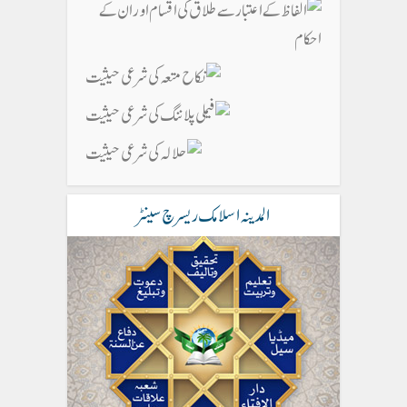
المدینہ اسلامک ریسرچ سینٹر