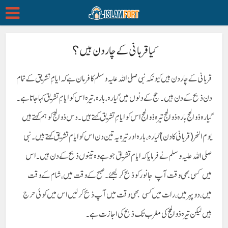
کیا قربانی کے چار دن ہیں؟
قربانی کے چار دن ہیں کیونکہ نبی صلی اللہ علیہ وسلم کا فرمان ہے کہ ایامِ تشریق کے تمام
دن ذبح کے دن ہیں۔ حج کے دنوں میں گیارہ، بارہ، تیرہ اس کو ایامِ تشریق کہا جاتا ہے۔
گیارہ ذوالحج بارہ ذوالحج تیرہ ذوالحج اس کو ایامِ تشریق کہتے ہیں۔ دس ذوالحج کو ہم کہتے ہیں
یوم النحر (قربانی کا دن) گیارہ، بارہ اور تیرہ یہ تین دن اس کو ایام تشریق کہتے ہیں۔ نبی
صلی اللہ علیہ وسلم نے فرمایا کہ ایام تشریق جو ہے وہ تینوں ذبح کے دن ہیں۔ اس
میں کسی بھی وقت آپ جانور کو ذبح کر لیجئے۔ صبح کے وقت میں، شام کے وقت
میں، دوپہر میں ، رات میں کسی بھی وقت میں آپ ذبح کر لیں اس میں کوئی حرج
ہیں لیکن تیرہ ذوالحج کی مغرب تک ذبح کی اجازت ہے۔