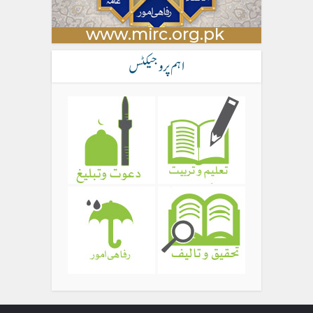
اہم پروجیکٹس