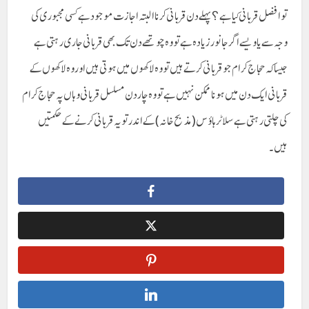
تو افضل قربانی کیا ہے؟ پہلے دن قربانی کرنا البتہ اجازت موجود ہے کسی مجبوری کی
وجہ سے یا ویسے اگر جانور زیادہ ہے تو وہ چوتھے دن تک بھی قربانی جاری رہتی ہے
جیسا کہ حجاج کرام جو قربانی کرتے ہیں تو وہ لاکھوں میں ہوتی ہیں اور وہ لاکھوں کے
قربانی ایک دن میں ہونا ممکن نہیں ہے تو وہ چار دن مسلسل قربانی وہاں پہ حجاج کرام
کی چلتی رہتی ہے سلاٹر ہاؤس (مذبح خانہ) کے اندر تو یہ قربانی کرنے کے حکمتیں
ہیں۔