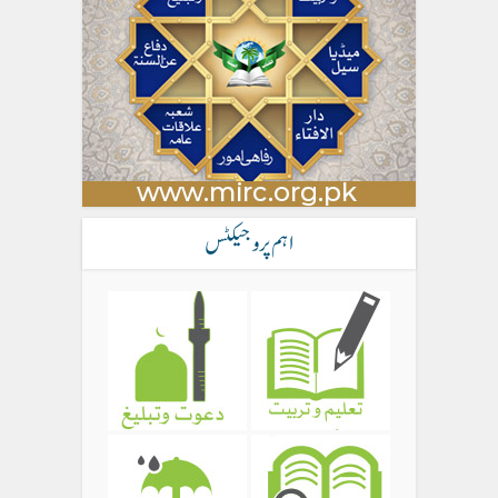
اہم پروجیکٹس