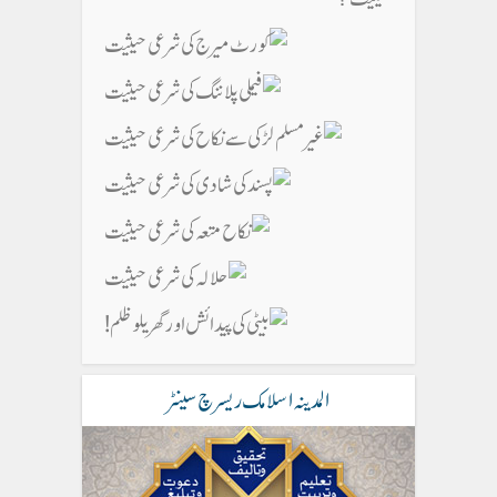
المدینہ اسلامک ریسرچ سینٹر