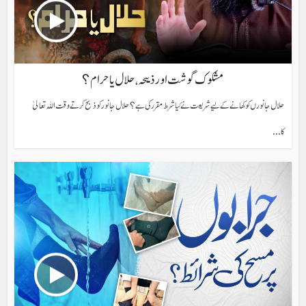
مشکوک گوشت اور ذبیحہ، حلال یا حرام؟
حلال جانورں کو کھانے کے لیے شریعت نے کیا شرط مقرر کی ہے؟ حلال جانور کو ذبح کرتے وقت اللہ تعالیٰ
کا...