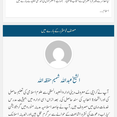
کیا معاشرے کا ہر فرد حکمران کے انتخاب کا معیار سمجھتا ہے؟ حکمرانوں کی اندھی تقلید کے بارے میں
اسلام...
مصنف/ مقرر کے بارے میں
الشیخ عبداللہ شمیم حفظہ اللہ
آپ نے کراچی کے معروف دینی ادارہ المعہد السلفی سے علوم اسلامی کی تعلیم حاصل
کی اورالشھادۃ العالیہ کی سند حاصل کی، بعد ازاں اسی ادارہ میں بحیثیت مدرس
خدمات دین میں مصروف ہیں، آپ نے جامعہ اسلامیہ مدینہ منورہ میں گریجویشن
کیا، اب دعوت کی نشر و اشاعت کے حوالےسے سرگرم عمل ہیں اور المدینہ اسلامک