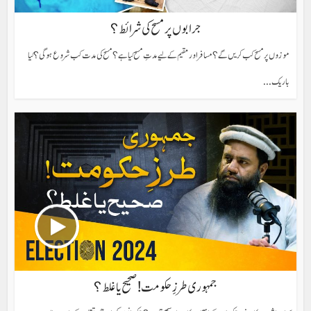
جرابوں پر مسح کی شرائط؟
موزوں پر مسح کب کریں گے؟ مسافر اور مقیم کے لیے مدتِ مسح کیا ہے؟ مسح کی مدت کب شروع ہوگی؟ کیا
باریک...
جمہوری طرزِ حکومت! صحیح یا غلط؟