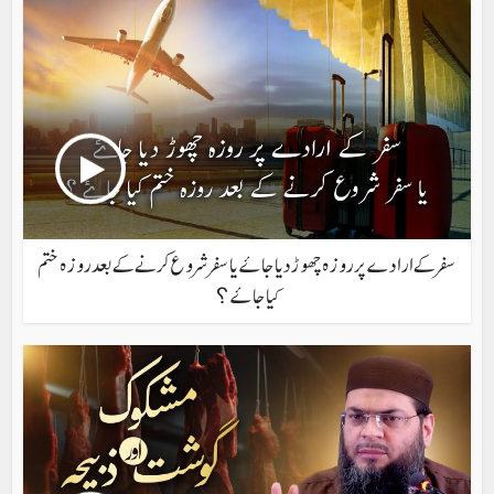
سفر کے ارادے پر روزہ چھوڑ دیا جاۓ یا سفر شروع کرنے کے بعد روزہ ختم
کیا جاۓ ؟