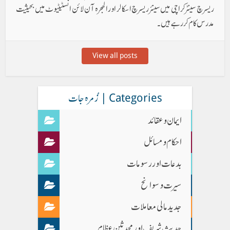
ریسرچ سینٹر کراچی میں سینئر ریسرچ اسکالر اور الھجرہ آن لائن انسٹیٹیوٹ میں بحیثیت
مدرس کام کررہے ہیں۔
View all posts
Categories | زُمرہ جات
ایمان وعقائد
احکام و مسائل
بدعات اور رسومات
سیرت و سوانح
جدید مالی معاملات
حدیث شریف اور محدثین عظام