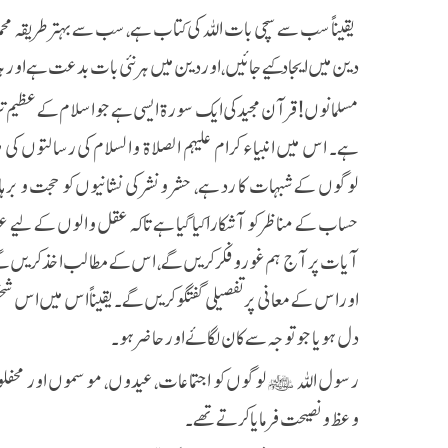
یقیناً سب سے سچی بات اللہ کی کتاب ہے، سب سے بہتر طریقہ محم
دین میں ایجاد کیے جائیں، اور دین میں ہر نئی بات بدعت ہے اور
مسلمانوں! قرآن مجید کی ایک سورۃ ایسی ہے جو اسلام کے عظیم تر
ہے۔ اس میں انبیاء کرام علیہم الصلاۃ والسلام کی رسالتوں کی 
لوگوں کے شبہات کا رد ہے، حشر و نشر کی نشانیوں کو حجت و برہا
حساب کے مناظر کو آشکارا کیا گیا ہے تاکہ عقل والوں کے لیے
آیات پر آج ہم غور و فکر کریں گے، اس کے مطالب اخذ کریں 
اور اس کے معانی پر تفصیلی گفتگو کریں گے۔ یقیناً اس میں 
دل ہو یا جو توجہ سے کان لگائے اور حاضر ہو۔
رسول اللہ ﷺ لوگوں کو اجتماعات، عیدوں، موسموں اور مح
وعظ و نصیحت فرمایا کرتے تھے۔