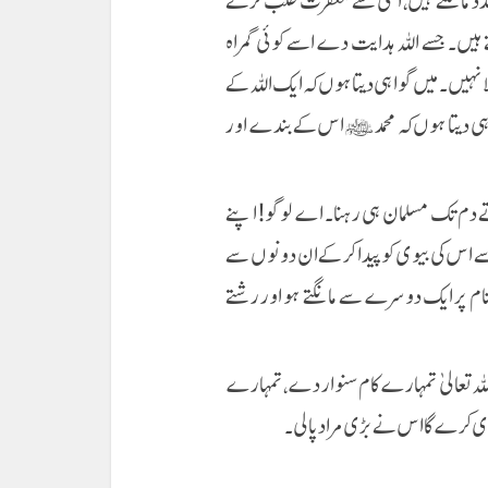
مدد مانگتے ہیں، اسی سے مغفرت طلب کرتے
 ہیں۔ جسے اللہ ہدایت دے اسے کوئی گمراہ
ا نہیں۔ میں گواہی دیتا ہوں کہ ایک اللہ کے
واہی دیتا ہوں کہ محمد ﷺ اس کے بندے اور
 مرتے دم تک مسلمان ہی رہنا۔ اے لوگو! اپنے
ے اس کی بیوی کو پیدا کر کے ان دونوں سے
م پر ایک دوسرے سے مانگتے ہو اور رشتے
ہ اللہ تعالیٰ تمہارے کام سنوار دے، تمہارے
ی کرے گا اس نے بڑی مراد پا لی۔