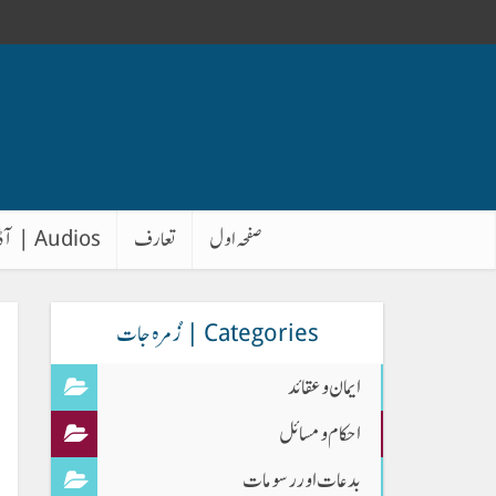
صفحہ اول
تعارف
Audios | آڈیوز
Categories | زُمرہ جات
ایمان وعقائد
احکام و مسائل
بدعات اور رسومات