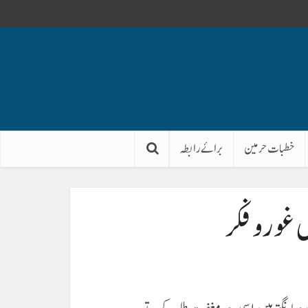
خطبات حرمین
برائے رابطہ
غور و فکر