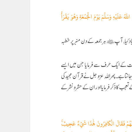
 عَلَيْهِ وَسَلَّمَ يَوْمَ الْجُمُعَةِ وَهُوَ يَقْرَأُ
 کیا، آپ ﷺ ہر جمعہ کے دن منبر پر خطبہ
ت کے ایک حرف سے فرمایا جن میں ایسے
 جانتا ہے۔ پھر اللہ عزوجل نے قرآن مجید کی
ب کا ذکر فرمایا اور ان کے حشر و نشر کے
ْهُمْ فَقَالَ الْكَافِرُونَ هَٰذَا شَيْءٌ عَجِيبٌۚ