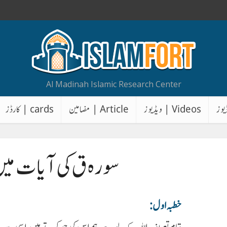
Al Madinah Islamic Research Center
Videos | ویڈیوز
Article | مضامین
cards | کارڈز
سورہ ق کی آیات میں 
خطب
ہ اول: