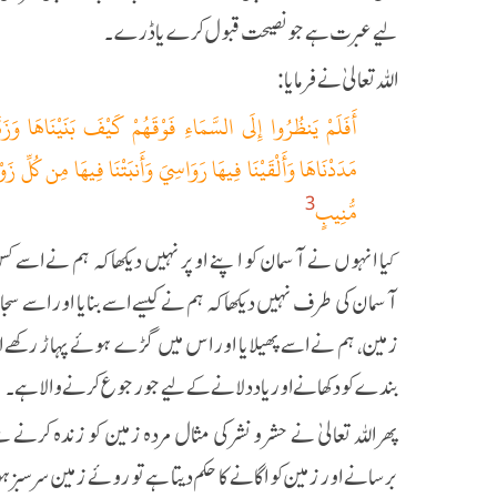
لیے عبرت ہے جو نصیحت قبول کرے یا ڈرے۔
اللہ تعالیٰ نے فرمایا:
مُّنِيبٍ
3
کیا انہوں نے آسمان کو اپنے اوپر نہیں دیکھا کہ ہم نے اسے کس 
آسمان کی طرف نہیں دیکھا کہ ہم نے کیسے اسے بنایا اور اسے سج
زمین، ہم نے اسے پھیلایا اور اس میں گڑے ہوئے پہاڑ رکھے او
بندے کو دکھانے اور یاد دلانے کے لیے جو رجوع کرنے والا ہے۔
پھر اللہ تعالیٰ نے حشر و نشر کی مثال مردہ زمین کو زندہ کرنے
برسانے اور زمین کو اگانے کا حکم دیتا ہے تو روئے زمین سرسبز 