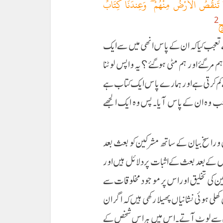
ا مَا تَنقُصُ الْأَرْضُ مِنْهُمْ ۖ وَعِندَنَا كِتَابٌ
جٍ
2
تعجب کیا کہ ان کے پاس انھی میں سے ایک
 مر گئے اور ہم مٹی ہوگئے ؟ یہ واپس لوٹنا
کم کرتی ہے اور ہمارے پاس ایک کتاب ہے
جب وہ ان کے پاس آیا۔ پس وہ ایک الجھے
و راسخ بیان کے ساتھ مشرکین کو بعث بعد
س کے بعد بعث کے اثبات پر دلائل ہیں اور
زمین کی تخلیق اور اس پر موجود مخلوقات سے
لی ہوئی نشانیاں پھیلا رکھی ہیں کہ اگر ان
گمراہی سے لوٹ آتے۔ اس میں ہر اس شخص کے