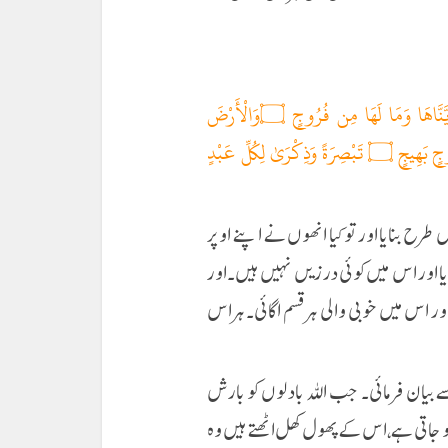
أَفَلَمْ يَنظُرُوا إِلَى السَّمَاءِ فَوْقَهُمْ كَيْفَ بَنَيْنَاهَا وَزَيَّنَّاهَا وَمَا لَهَا مِن فُرُوجٍ ۝وَالْأَرْضَ
مَدَدْنَاهَا وَأَلْقَيْنَا فِيهَا رَوَاسِيَ وَأَنبَتْنَا فِيهَا مِن كُلِّ زَوْجٍ بَهِيجٍ ۝ تَبْصِرَةً وَذِكْرَىٰ لِكُلِّ عَبْدٍ
طرح بنایا اور تو کیا انھوں نے اپنے اوپر
ایا اور اس میں کوئی درزیں نہیں ہیں۔اور
ر اس میں خوبی والی ہر قسم اگائی۔ہر اس
 سے بیان فرمائی۔ جب اللہ بادلوں کو بارش
ہو جاتی ہے، اس کے پھول کھل اٹھتے ہیں وہ