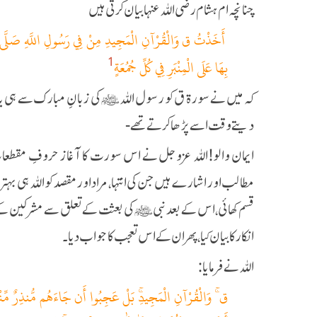
چنانچہ ام ہشام رضی اللہ عنہا بیان کرتی ہیں
أَخَذْتُ ق وَالْقُرْآنِ الْمَجِيدِ مِنْ فِي رَسُولِ اللَّهِ صَلَّى اللَّهُ
بِهَا عَلَى الْمِنْبَرِ فِي كُلِّ جُمُعَةٍ
1
کہ میں نے سورۃ ق کو رسول اللہ ﷺ کی زبانِ مبارک سے ہی یاد
دیتے وقت اسے پڑھا کرتے تھے-
ایمان والو! اللہ عزوجل نے اس سورت کا آغاز حروفِ مقطعا
مطالب اور اشارے ہیں جن کی انتہا، مراد اور مقصد کو اللہ ہی بہتر
قسم کھائی، اس کے بعد نبی ﷺ کی بعثت کے تعلق سے مشرکین کے تعج
انکار کا بیان کیا، پھر ان کے اس تعجب کا جواب دیا۔
اللہ نے فرمایا:
ق ۚ وَالْقُرْآنِ الْمَجِيدِۚ بَلْ عَجِبُوا أَن جَاءَهُم مُّنذِرٌ مِّن