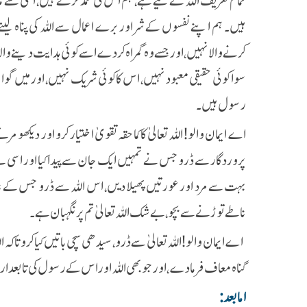
تمام تعریف اللہ کے لیے ہے، ہم اس کی حمد کرتے ہیں، اسی سے 
ہیں۔ ہم اپنے نفسوں کے شر اور برے اعمال سے اللہ کی پناہ لیتے
کرنے والا نہیں، اور جسے وہ گمراہ کر دے اسے کوئی ہدایت دینے وال
سوا کوئی حقیقی معبود نہیں، اس کا کوئی شریک نہیں، اور میں گ
رسول ہیں۔
اے ایمان والو! اللہ تعالیٰ کا کماحقہ تقویٰ اختیار کرو اور دیکھو
پروردگار سے ڈرو جس نے تمہیں ایک جان سے پیدا کیا اور اسی س
بہت سے مرد اور عورتیں پھیلا دیں، اس اللہ سے ڈرو جس کے نا
ناطے توڑنے سے بچو، بے شک اللہ تعالیٰ تم پر نگہبان ہے۔
اے ایمان والو! اللہ تعالیٰ سے ڈرو، سیدھی سچی باتیں کیا کرو تاک
گناہ معاف فرما دے، اور جو بھی اللہ اور اس کے رسول کی تابعدار
اما بعد: