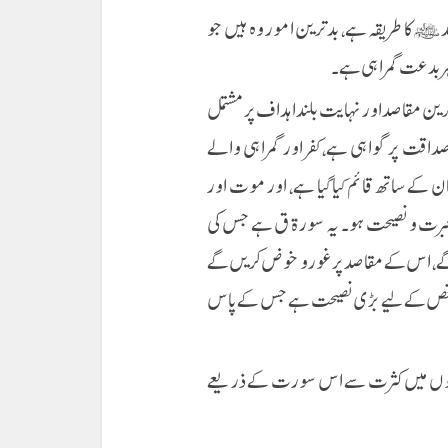
د ﷺ کا طریقہ ہے، بدترین امور وہ ہیں جو
 ہر بدعت گمراہی ہے۔
ین مقاصد اور نہایت بلند اہداف پر مشتمل
صداقت پر گواہی ہے، کفر اور گمراہی والے
ن کے ساتھ قائم کیا گیا ہے، اور موت اور
 عبرت و نصیحت ہو۔ یہ سورۃ ق ہے جس کی
گے، اس کے مقاصد پر غور و خوض کریں گے
اس شخص کے لیے بڑی نصیحت ہے جس کے پاس
فلوں میں کثرت سے اس سورت کے ذریعے