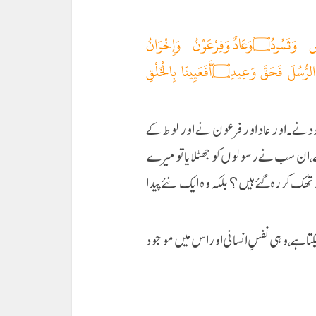
كَذَّبَتْ قَبْلَهُمْ قَوْمُ نُوحٍ وَأَصْحَابُ الرَّسِّ وَثَمُودُ۝وَعَادٌ وَفِرْعَوْنُ وَإِخْوَانُ
لُوطٍ۝وَأَصْحَابُ الْأَيْكَةِ وَقَوْمُ تُبَّعٍ ۚ كُلٌّ كَذَّبَ الرُّسُلَ فَحَقَّ وَعِيدِ۝أَفَعَيِينَا بِالْخَلْقِ
مود نے۔اور عاد اور فرعون نے اور لوط کے
، ان سب نے رسولوں کو جھٹلایا تو میرے
 تھک کر رہ گئے ہیں؟ بلکہ وہ ایک نئے پیدا
 یکتا ہے، وہی نفسِ انسانی اور اس میں موجود