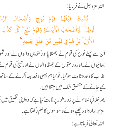
اللہ عزوجل نے فرمایا:
الْأَوَّلِ ۚ بَلْ هُمْ فِي لَبْسٍ مِّنْ خَلْقٍ جَدِيدٍ
5
ان سے پہلے نوح کی قوم نے جھٹلایا اور کنویں والوں نے اور ث
بھائیوں نے۔اور درختوں کے جھنڈ والوں نے اور تبع کی قوم نے
عذاب کا وعدہ ثابت ہوگیا۔تو کیا ہم پہلی دفعہ پیدا کرنے کے ساتھ
کیے جانے کے متعلق شک میں مبتلاہیں۔
پھر خلاقِ علام نے پرزور طور پر ثابت کیا ہے کہ وہ اپنی تخلیق میں
عزم، ارادہ اور چھپے ہوئے وسوسوں کا علم رکھتا ہے۔
اللہ تعالیٰ فرماتا ہے: