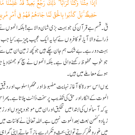
أَإِذَا مِتْنَا وَكُنَّا تُرَابًا ۖ ذَٰلِكَ رَجْعٌ بَعِيدٌۚ قَدْ عَلِمْنَ
حَفِيظٌ ۚبَلْ كَذَّبُوا بِالْحَقِّ لَمَّا جَاءَهُمْ فَهُمْ فِي أَمْرٍ مَّرِي
قۤ۔ قسم ہے قرآن کی جو بہت بڑی شان والا ہے!بلکہ انھوں نے 
ڈرانے والا آیا، تو کافروں نے کہا یہ ایک عجیب چیز ہے۔کیا جب ہم
بہت دور ہے۔بے شک ہم جان چکے ہیں جو کچھ زمین ان میں سے 
جو خوب محفوظ رکھنے والی ہے۔بلکہ انھوں نے سچ کو جھٹلادیا 
ہوئے معاملے میں ہیں۔
یوں اس سورۃ کا آغاز نہایت مضبوط اور محکم اسلوب اور دقیق 
الموت کے انکار اور حق کی تکذیب پر سخت ڈانٹ پلاتا ہے۔ پھر ا
یہ کہ آسمانوں کی ابتدا میں تخلیق اور ان میں موجود چیزوں اور 
زیادہ کٹھن بعث بعد الموت نہیں ہے۔ اللہ تعالیٰ نے کائنات میں کھ
میں غور و فکر کرتے تو اپنی بحث و تکرار سے باز آ جاتے، اپنی 