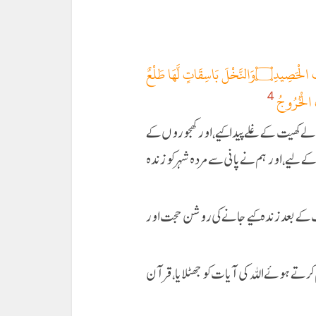
وَنَزَّلْنَا مِنَ السَّمَاءِ مَاءً مُّبَارَكًا فَأَنبَتْنَا بِهِ جَنَّاتٍ وَحَبَّ الْحَصِيدِ۝وَالنَّخْلَ بَاسِقَاتٍ لَّهَا طَلْعٌ
4
ے کھیت کے غلے پیدا کیے، اور کھجوروں کے
 لیے، اور ہم نے پانی سے مردہ شہر کو زندہ
 کے بعد زندہ کیے جانے کی روشن حجت اور
کرتے ہوئے اللہ کی آیات کو جھٹلایا، قرآن