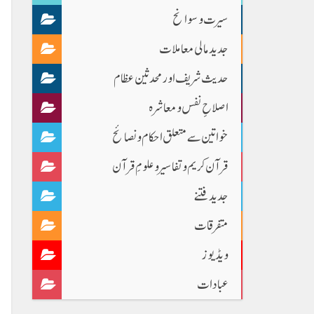
سیرت و سوانح
جدید مالی معاملات
حدیث شریف اور محدثین عظام
اصلاحِ نفس و معاشرہ
خواتین سے متعلق احکام و نصائح
قرآن کریم و تفاسیر و علومِ قرآن
جدید فتنے
متفرقات
ویڈیوز
عبادات