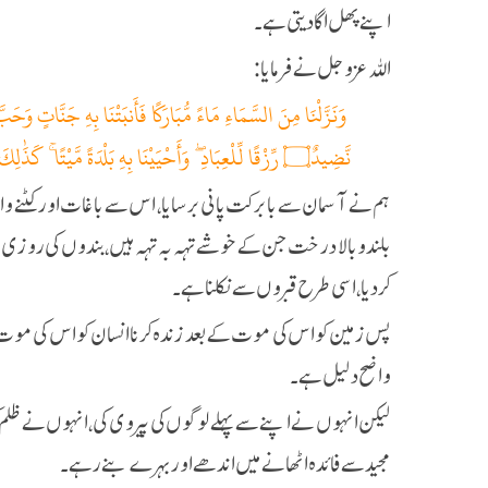
اپنے پھل اگا دیتی ہے۔
اللہ عزوجل نے فرمایا:
نَّضِيدٌ۝ رِّزْقًا لِّلْعِبَادِ ۖ وَأَحْيَيْنَا بِهِ بَلْدَةً مَّيْتًا ۚ كَذَٰلِكَ الْخُرُوجُ
ہم نے آسمان سے بابرکت پانی برسایا، اس سے باغات اور کٹنے وال
بلند و بالا درخت جن کے خوشے تہہ بہ تہہ ہیں، بندوں کی روزی کے
کر دیا، اسی طرح قبروں سے نکلنا ہے۔
پس زمین کو اس کی موت کے بعد زندہ کرنا انسان کو اس کی موت
واضح دلیل ہے۔
لیکن انہوں نے اپنے سے پہلے لوگوں کی پیروی کی، انہوں نے ظلم 
مجید سے فائدہ اٹھانے میں اندھے اور بہرے بنے رہے۔