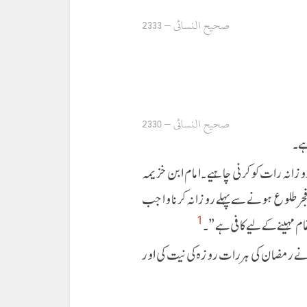
صحیح النسائی – 2333
صحیح النسائی – 2330
ہے۔
نہ رات کو کرنی چاہیے ۔امام ابن خزیمہ
 فجر طلوع ہونے سے پہلے روزانہ کرنا واجب
1
 مہینے کے لیے کافی ہے”۔
 نے رمضان کی ہر رات روزہ کی نیت کی اور