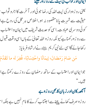
ایمان اور ثواب کی نیت سے روزہ رکھیئے
یعنی روزہ دار کی نیت اللہ کی رضا جوئی اور آخرت کا اجر و ثواب ہونا 
حیثیت سے شہرت پانا مقصود نہ ہو. اخلاص ہر عمل کی روح ہے اس 
کوئی دوسری عبادت. اسی کو حدیث شریف میں ایمان و احتساب سے تع
سے روزہ رکھنا ہے کیونکہ روزہ اللہ تعالیٰ کے ہاں اسی وقت قب
رکھا جائے گا اسی لئے نبی کریم ﷺ نے ارشاد فرمایا :
مَن صَامَ رَمَضَانَ، إيمَانًا واحْتِسَابًا، غُفِرَ له ما تَقَدَّمَ م
جو ایمان اور احتساب کے ساتھ رمضان کے روزے رکھتا ہے اس 
ہیں۔‘‘
آنکھ، کان اور زبان کا بھی روزہ ہے
روزہ صرف کھانے پینے سے اجتناب کرنے کا نام نہیں ہے بلکہ 