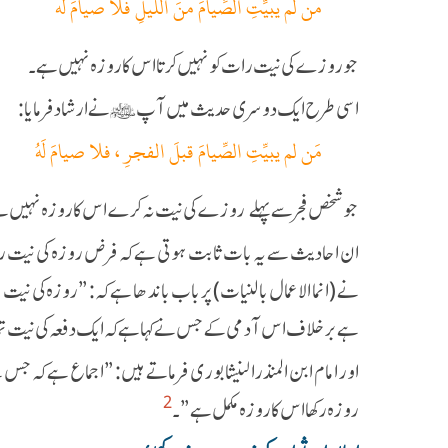
من لم يبيِّتِ الصِّيامَ منَ اللَّيلِ فلا صيامَ لَه
جو روزے کی نیت رات کو نہیں کرتا اس کا روزہ نہیں ہے۔
اسی طرح ایک دوسری حدیث میں آپ ﷺ نے ارشاد فرمایا:
مَن لم يبيِّتِ الصِّيامَ قبلَ الفجرِ ، فلا صيامَ لَهُ
جو شخص فجر سے پہلے روزے کی نیت نہ کرے اس کا روزہ نہیں 
ان احادیث سے یہ بات ثابت ہوتی ہے کہ فرض روزہ کی نیت روزا
نے (انما الاعمال بالنیات) پر باب باندھا ہے کہ: ”روزہ کی نیت
ہے برخلاف اس آدمی کے جس نے کہا ہے کہ ایک دفعہ کی نیت تمام
اور امام ابن المنذر النیشابوری فرماتے ہیں: ”اجماع ہے کہ جس
2
روزہ رکھا اس کا روزہ مکمل ہے”۔