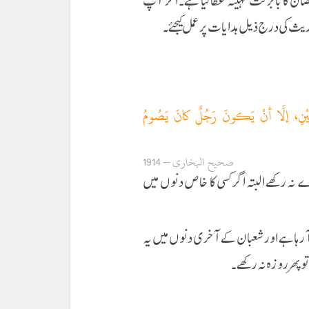
مضان کا بابرکت مہینہ عطا کیا ہے۔ اگر آپ
حدیث كی درج ذیل ہدایات پرعمل كیجئے۔
مَيْنِ، إلَّا أنْ يَكونَ رَجُلٌ كانَ يَصُومُ
صحیح البخاری – 1914
ہ رکھے البتہ اگر کسی کا خاص دنوں میں
ا آ رہا ہے اور شعبان کے آخری دنوں میں یہ
تو پھر روزہ نہ رکھے۔