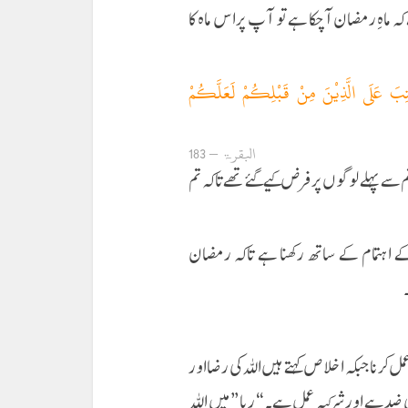
 ماهِ رمضان آچكا ہے تو آپ پر اس ماه كا
ُتِبَ عَلَی الَّذِیْنَ مِنْ قَبْلِکُمْ لَعَلَّکُمْ
البقرۃ – 183
سے پہلے لوگوں پر فرض کیے گئے تھے تاکہ تم
ہتمام کے ساتھ رکھنا ہے تاکہ رمضان
کرنا جبکہ اخلاص کہتے ہیں اللہ کی رضا اور
د ہے اور شرکیہ عمل ہے۔ “ریا” میں اللہ