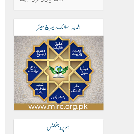
المدینہ اسلامک ریسرچ سینٹر
اہم پروجیکٹس