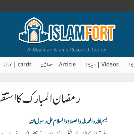
Al Madinah Islamic Research Center
Videos | ویڈیوز
Article | مضامین
cards | کارڈز
رمضان المبارک کا استقبا
بسم الله والحمد لله والصلاة والسلام علی رسول الله