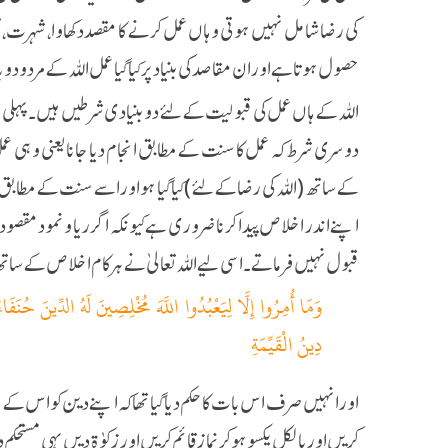
کی رضا شامل نہیں ہوتی وہاں عمل کرنے کا مقصد دکھاوا، شہرت، 
حصول ہوتا ہے اور ان مقاصد کی بنیاد پر کیا گیا عمل اللہ کے مردود و
اللہ کے ہاں عمل کی قبولیت کے لئے دو بنیادی شرطیں ہیں ۔ پہلی شر
دوسری شرط کہ عمل کا سنت کے مطابق انجام دیا جانا یعنی وہی ع
کے ساتھ ( اللہ کی رضا کے لئے ) کیا گیا ہو اور اسے سنت کے مطابق اد
اپنے اندر اخلاص پیدا كرنا ضروری ہے کیونکہ اگر ریا و نمود مقصود 
قبول نہیں فرماتے ۔اسی لیے اللہ تعالیٰ نے ہر کام اخلاص کے ساتھ کرن
وَمَا أُمِرُوا إِلَّا لِيَعْبُدُوا اللَّهَ مُخْلِصِينَ لَهُ الدِّينَ حُنَفَاء
دِينُ الْقَيِّمَةِ
اور انہیں صرف اس بات کا حکم دیا گیا تھا کہ اپنے دین کو اس ک
کریں اور بالکل یکسو ہو کر نماز قائم کریں اور زکوٰۃ دیں یہی مستحک