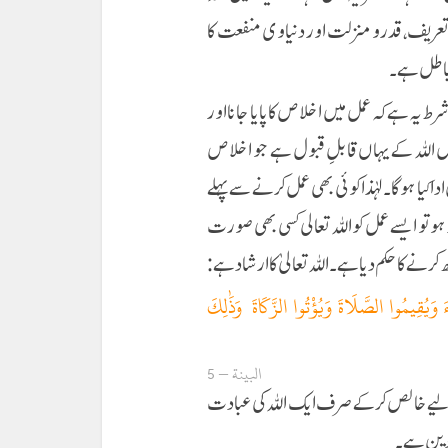
تعریف، قدر و منزلت اور دنیاوی منفعت کا
 باطل ہے ۔
ط یہ ہے کہ عمل میں اخلاص کا پایا جانا اور
مل اللہ کے یہاں قابلِ قبول ہے جو اخلاص
ا کیا ہوگا۔ لہٰذا كوئی بھی عمل كرنے سے پہلے
ہو تو ایسے عمل کو اللہ تعالی کسی بھی صورت
ے کا حکم دیا ہے ۔ اللہ تعالیٰ کا ارشاد ہے:
َ وَيُقِيمُوا الصَّلَاةَ وَيُؤْتُوا الزَّكَاةَ وَذَٰلِكَ
البینة – 5
ے لیے خالص کر کے صرف ایک اللہ کی عبادت
م دین ہے۔