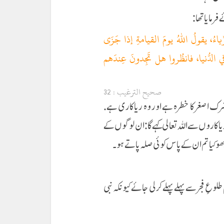
رمایا تھا:
ءُ، يقولُ اللهُ يومَ القيامةِ إذا جَزَى
ي الدُّنيا، فانظُروا هل تَجِدونَ عِندَهم
صحیح الترغیب : 32
رک اصغر کا خطرہ ہے اور وہ ریاکاری ہے.
 کاروں‌ سے اللہ تعالی کہے گا: ان لوگوں‌ کے
ھو کیا تم ان کے پاس کوئی صلہ پاتے ہو۔
ِ فجر سے پہلے پہلے کرلی جائے کیونکہ نبی