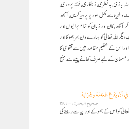
 بازی، بدنظری، زناکاری، فتنہ پروری،
 وغیرہ سے مکمل طور پر پرہیز کریں، آنکھ
 آنکھ، کان اور زبان کو تما م برائیوں اور
گر اللہ تعالیٰ کو ہمارے دن بھر بھوکا اور
اور اس کے عظیم مقاصد میں سے تقویٰ کا
د مسلمان کے لیے صرف کھانے پینے سے منع
في أنْ يَدَعَ طَعَامَهُ وشَرَابَهُ.
صحیح البخاری – 1903
 تعالیٰ کو اس کے بھوکے اور پیاسے رہنے کی