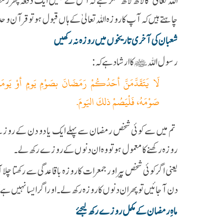
اللہ تعالی کا لاکھ لاکھ شکر ہے کہ اس نے ہمیں ایک دفعہ پھر ر
چاہتے ہیں كہ آپ كا روزه الله تعالیٰ كے ہاں قبول ہو تو قرآن و
شعبان کی آخری تاریخوں میں روزہ نہ رکھیں
رسول اللہ ﷺ کا ارشاد ہے کہ :
لَا يَتَقَدَّمَنَّ أحَدُكُمْ رَمَضَانَ بصَوْمِ يَومٍ أوْ يَو
صَوْمَهُ، فَلْيَصُمْ ذلكَ اليَومَ.
تم میں سے کوئی شخص رمضان سے پہلے ایک یا دو دن کے روزے ن
روزہ رکھنے کا معمول ہو تو وہ ان دنوں کے روزے رکھ لے۔
یعنی اگر کوئی شخص پیر اور جمعرات کا روزہ باقاعدگی سے رکھتا چل
دن آ جائیں تو پھر ان دنوں کا روزہ رکھ لے ۔ اور اگر ایسا نہیں ہے 
ماهِ رمضان كے مكمل روزے رکھ لیجئے