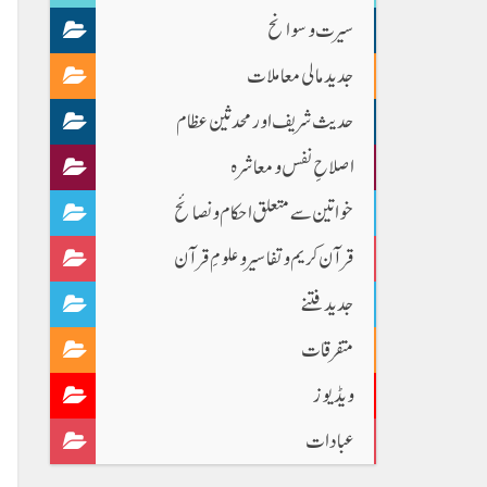
سیرت و سوانح
جدید مالی معاملات
حدیث شریف اور محدثین عظام
اصلاحِ نفس و معاشرہ
خواتین سے متعلق احکام و نصائح
قرآن کریم و تفاسیر و علومِ قرآن
جدید فتنے
متفرقات
ویڈیوز
عبادات