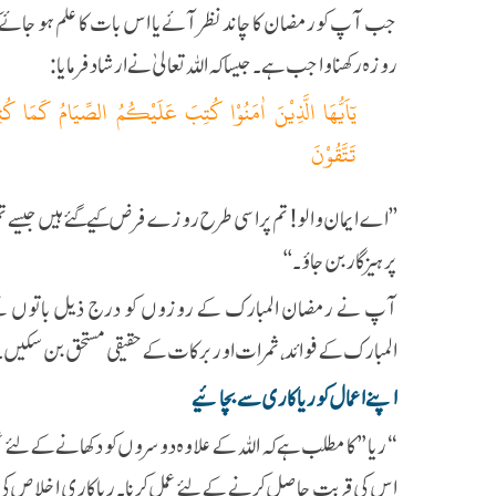
جب آپ كو رمضان كا چاند نظر آئے یا اس بات كا علم ہو جائے كہ
روزه رکھنا واجب ہے۔ جیسا کہ اللہ تعالیٰ نے ارشاد فرمایا:
یٓاَیُّهَا الَّذِیْنَ اٰمَنُوْا کُتِبَ عَلَیْکُمُ الصِّیَامُ کَمَا ک
تَتَّقُوْنَ
’’اے ایمان والو! تم پر اسی طرح روزے فرض کیے گئے ہیں جیسے تم 
پرہیزگار بن جاؤ۔‘‘
آپ نے رمضان المبارک کے روزوں کو درج ذیل باتوں کے ا
المبارک کے فوائد ، ثمرات اور برکات کے حقیقی مستحق بن سکیں۔
اپنے اعمال کو ریاکاری سے بچائیے
“ریا” کا مطلب ہے کہ اللہ کے علاوہ دوسروں کو دکھانے کے لئے عمل 
اس کی قربت حاصل کرنے کے لئے عمل کرنا۔ ریا کاری اخلاص کی ض