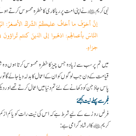
نبی کریم ﷺ نے اپنی امت پر ریاکاری کا خطرہ محسوس کرتے ہوئے ف
إنَّ أخوَفَ ما أخافُ عليكُمُ الشِّركُ الأصغرُ: الرِّيا
النَّاسَ بأعمالِهم: اذهَبوا إلى الذينَ كنتم تُراؤونَ ف
جزاءٍ.
میں‌ تم پرسب سے زیادہ جس چیز کا خطرہ محسوس کرتا ہوں‌ وہ ش
قیامت کے دن جب لوگوں‌ کو ان کے اعمال کا بدلہ دیا جائے گا تو ریا
پاس جاؤ جن کو دکھانے کے لئے تم دنیا میں اعمال کرتے تھے اور دیک
فجر سے پہلے نیت کیجئے
فرض روزے کے لیے شرط ہے کہ اس کی نیت رات کو یا کم از کم طلوع
کریم ﷺ کا ارشاد گرامی ہے: