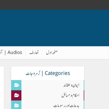
صفحہ اول
تعارف
Audios | آڈیوز
Categories | زُمرہ جات
ایمان وعقائد
احکام و مسائل
بدعات اور رسومات