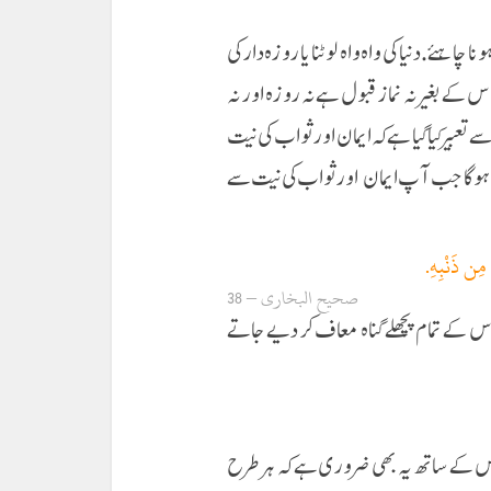
چاہئے. دنیا کی واہ واہ لوٹنا یا روزہ دار کی
کے بغیر نہ نماز قبول ہے نہ روزہ اور نہ
بیر کیا گیا ہے کہ ایمان اور ثواب کی نیت
ول ہوگا جب آپ ایمان اور ثواب کی نیت سے
ِن ذَنْبِهِ.
صحیح البخاری – 38
کے تمام پچھلے گناہ معاف کر دیے جاتے
اس کے ساتھ یہ بھی ضروری ہے کہ ہر طرح