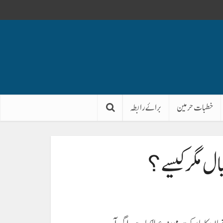
خطبات حرمین
برائے رابطہ
ل مگر کیسے ؟