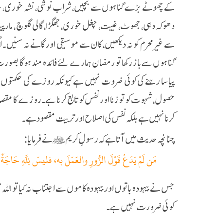
کے چھوٹے بڑے گناہوں سے بچیں، شراب نوشی، نشہ خوری، سٹہ
دھوکہ دہی، جھوٹ، غیبت، چغل خوری، جھگڑا، گالی گلوچ ، مارپیٹ
سے غیر محرم کو نہ دیکھیں، کان سے موسیقی اور گانے نہ سنیں۔ اگر
گناہوں سے باز رکھا تو رمضان ہمارے لئے فائدہ مند ہوگا بصورتِ دی
پیاسا رہنے کی کوئی ضروت نہیں ہے کیونکہ روزے کی حکمتوں 
حصول، شہوت کو توڑنا اور نفس کو تابع کرنا ہے۔ روزے کا مقص
کرنا نہیں ہے بلکہ نفس کی اصلاح اور تربیت مقصود ہے۔
چنانچہ حدیث میں آتا ہے کہ رسولِ کریم ﷺ نے فرمایا:
مَن لَمْ يَدَعْ قَوْلَ الزُّورِ والعَمَلَ به، فليسَ لِلَّهِ حَاجَةٌ 
جس نے بیہودہ باتوں اور بیہودہ کاموں سے اجتناب نہ کیا تو اللہ
کوئی ضرورت نہیں ہے۔