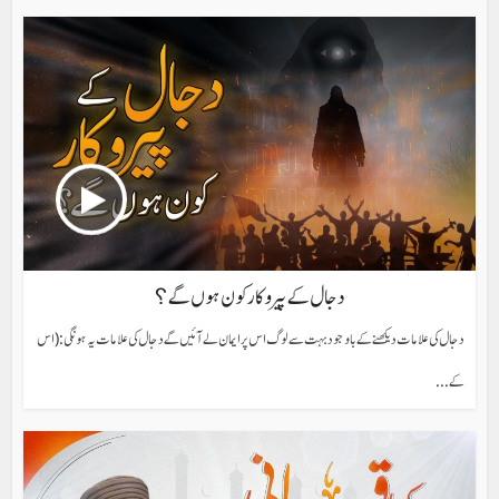
دجال کے پیروکار کون ہوں گے؟
دجال کی علامات دیکھنے کے باوجود بہت سے لوگ اس پر ایمان لے آئیں گے دجال کی علامات یہ ہونگی: (اس
کے...