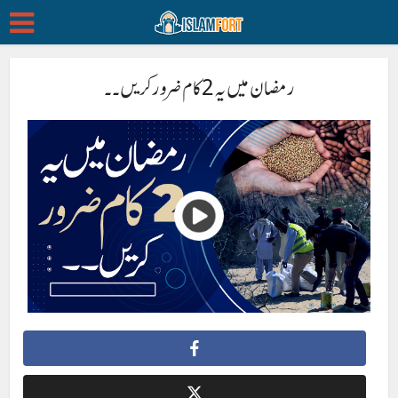
رمضان میں یہ 2 کام ضرور کریں۔۔