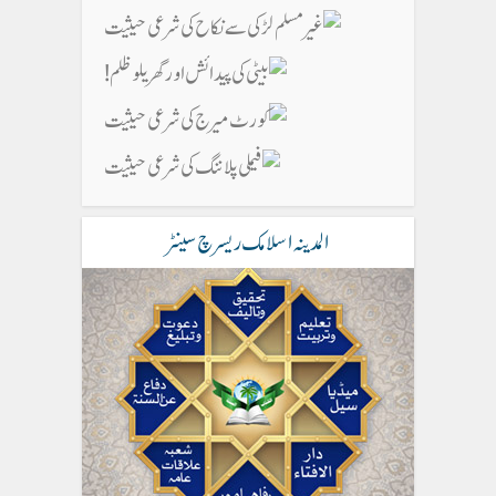
المدینہ اسلامک ریسرچ سینٹر