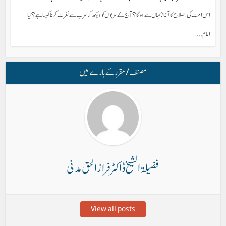
اس امت کی اصلاح کا آغاز کہاں سے ہوگا؟ آج کے عربوں کو دیکھ کر عرب سے نفرت کرنا کیسا ہے؟ کیا
امام...
مصنف/ مقرر کے بارے میں
فضیلۃ الشیخ ڈاکٹر فراز الحق مدنی
View all posts