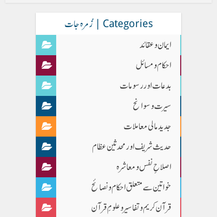
Categories | زُمرہ جات
ایمان وعقائد
احکام و مسائل
بدعات اور رسومات
سیرت و سوانح
جدید مالی معاملات
حدیث شریف اور محدثین عظام
اصلاحِ نفس و معاشرہ
خواتین سے متعلق احکام و نصائح
قرآن کریم و تفاسیر و علومِ قرآن