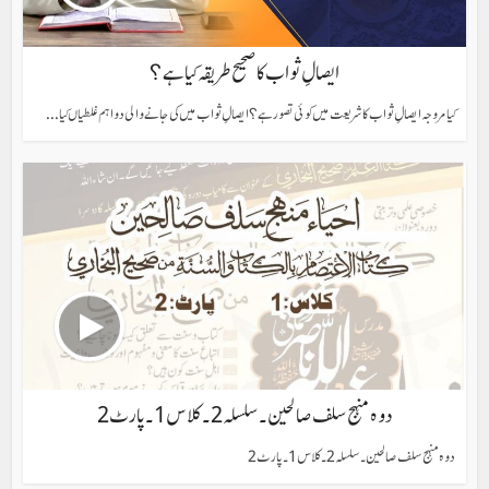
ایصالِ ثواب کا صحیح طریقہ کیا ہے؟
کیا مروجہ ایصالِ ثواب کا شریعت میں کوئی تصور ہے؟ ایصالِ ثواب میں کی جانے والی دو اہم غلطیاں کیا...
دوہ منہج سلف صالحین۔ سلسلہ 2۔ کلاس 1۔ پارٹ 2
دوہ منہج سلف صالحین۔ سلسلہ 2۔ کلاس 1۔ پارٹ 2