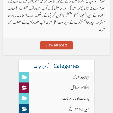
علوم اسلامیہ کی سند حاصل کرنے کے بعد جامعہ محمد بن سعود الریاض سے حدیث و
علوم حدیث میں بکالوریس کی سند حاصل کی ۔ آپ اس وقت جمعیت اہلحدیث
سندھ کے امیر ، المعہد السلفی للتعلیم والتربیہ کراچی کے رئیس ، المدینہ اسلامک ریسرچ
سینٹر اور البروج انسٹیٹیوٹ کے سرپرست اعلیٰ ہیں۔ آپ متعدد کتب کے مصنف بھی
ہیں۔
View all posts
Categories | زُمرہ جات
ایمان وعقائد
احکام و مسائل
بدعات اور رسومات
سیرت و سوانح