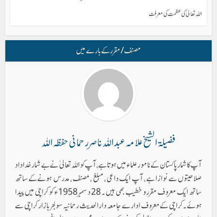
اللہ تعالیٰ کی عظمت کی معرفت
مصنف/ مقرر کے بارے میں
فضیلۃ الشیخ علامہ عبد اللہ ناصر رحمانی حفظہ اللہ
آپ کا شمار پاکستان کے نامور علماء میں ہوتا ہے ، آپ کو اللہ تعالیٰ نے بے شمار خداداد
صلاحیتوں سے نوازا ہے ، آپ ایک داعی ، مبلغ ، مصنف ، مدرس ہونےکے ساتھ
ساتھ ایک معروف مقرر و خطیب بھی ہیں ۔ 28 دسمبر 1958ء کو کراچی میں پیدا
ہوئے ۔ کراچی کے معروف ادارے جامعہ دارالحدیث رحمانیہ سولجر بازار کراچی سے