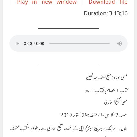
|
Play in new window
|
Download file
Duration: 3:13:16
RSS FEED
علمی دورہ: منہج سلف صالحین
کتاب الاعتصام بالکتاب والسنۃ
من صحیح البخاری
سلسلہ2۔ کلاس -3- منعقد:29 ، اکتوبر 2017
المدینہ اسلامک ریسرچ سینٹرکراچی کے تحت صحیح بخاری سے ماخوذ و منتخب مختلف