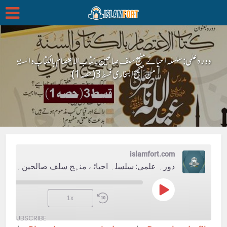
دورہ علمی: سلسلہ احیائے منہج سلف صالحین۔ کتاب الاعتصام بالکتاب والسنۃ
من صحیح البخاری قسط 3(حصہ 1)
islamfort.com
دورہ علمی: سلسلہ احیائے منہج سلف صالحین۔ کتاب الاعتصام بالکتاب والسنۃ من صحیح البخاری قسط 3(حصہ 1)
Play
1x
Episode
SUBSCRIBE