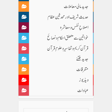
جدید مالی معاملات
حدیث شریف اور محدثین عظام
اصلاحِ نفس و معاشرہ
خواتین سے متعلق احکام و نصائح
قرآن کریم و تفاسیر و علومِ قرآن
جدید فتنے
متفرقات
ویڈیوز
عبادات