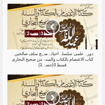
دورہ علمی: سلسلہ احیائے منہج سلف صالحین۔
کتاب الاعتصام بالکتاب والسنۃ من صحیح البخاری
قسط 3(حصہ 2)