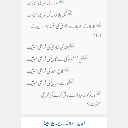
المدینہ اسلامک ریسرچ سینٹر