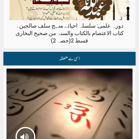
دورہ علمی: سلسلہ احیائے منہج سلف صالحین۔
کتاب الاعتصام بالکتاب والسنۃ من صحیح البخاری
قسط 2(حصہ 2)
اسی سے متعلقہ