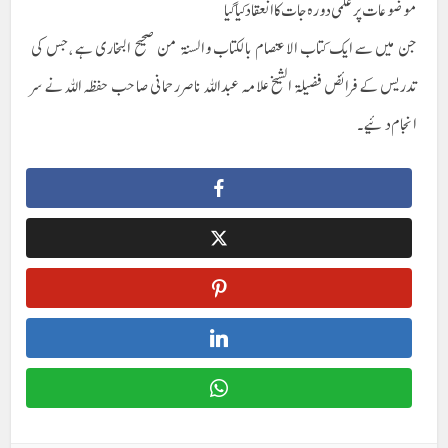
موضوعات پر علمی دورہ جات کا انعقاد کیا گیا
جن میں سے ایک کتاب الاعتصام بالکتاب والسنۃ من صحیح البخاری ہے ،جس کی
تدریس کے فرائض فضیلۃ الشیخ علامہ عبداللہ ناصر رحمانی صاحب حفظہ اللہ نے سر
انجام دئیے۔