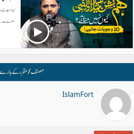
کیا امت کے بہ
حوالے سے...
مصنف/ مقرر کے بارے 
IslamFort