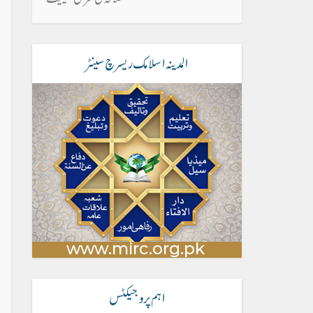
المدینہ اسلامک ریسرچ سینٹر
اہم پروجیکٹس