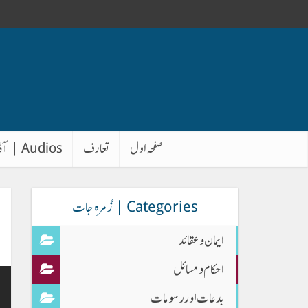
صفحہ اول
تعارف
Audios | آڈیوز
Categories | زُمرہ جات
ایمان وعقائد
احکام و مسائل
بدعات اور رسومات