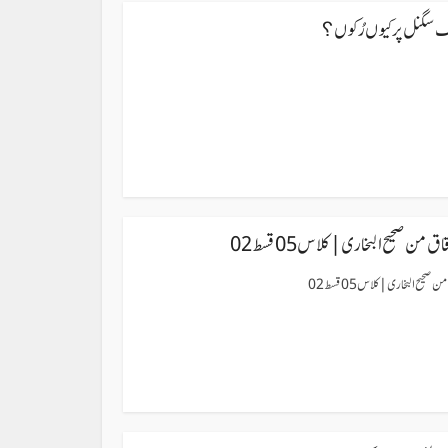
 سگنل پر کیوں رُکوں؟
 من صحیح البخاری| کلاس 05 قسط 02
حیح البخاری| کلاس 05 قسط 02