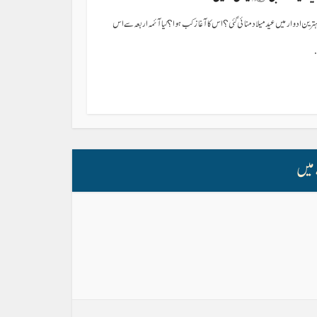
ترین ادوار میں عید میلاد منائی گئی؟ اس کا آغاز کب ہوا؟ کیا آئمہ اربعہ سے اس
میں