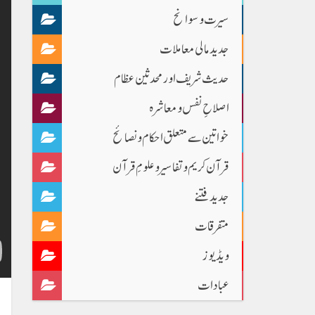
سیرت و سوانح
جدید مالی معاملات
حدیث شریف اور محدثین عظام
اصلاحِ نفس و معاشرہ
خواتین سے متعلق احکام و نصائح
قرآن کریم و تفاسیر و علومِ قرآن
جدید فتنے
متفرقات
ویڈیوز
عبادات