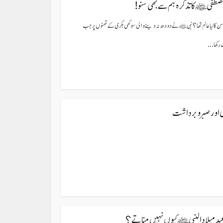
طفی ﷺ کا تذکرہ ہم سے بھی سنو!
کا کیا عالم تھا؟ نبی ﷺ نے دودھ نہ دینے والی سوکھی بکری کے تھنوں پر جب
کھا...
ى اور صبر و برداشت
ید میلاد النبی ﷺ کیوں نہیں مناتے؟