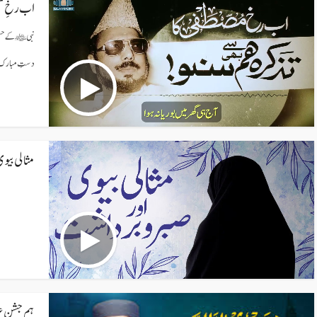
اب رخِ مص
نبی ﷺ کے حسن 
دستِ مبارک ر
مثالى بيو
ہم جشنِ ع