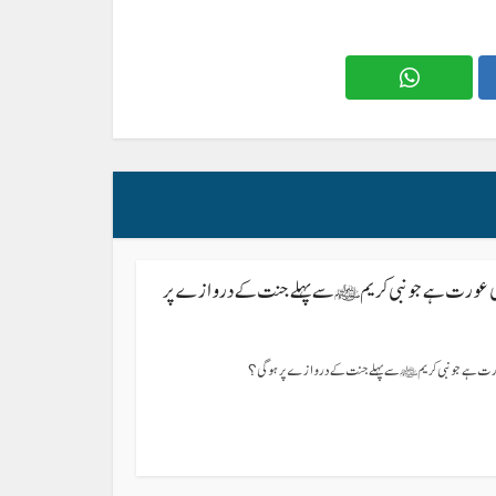
ی عورت ہے جو نبی کریم ﷺ سے پہلے جنت کے دروازے پر
رت ہے جو نبی کریم ﷺ سے پہلے جنت کے دروازے پر ہوگی؟