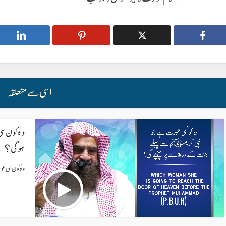
اسی سے متعلقہ
وہ کون س
ہوگی؟
وہ کون سی عو