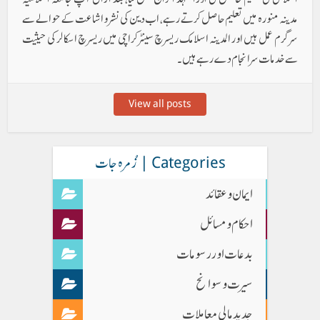
مدینہ منورہ میں تعلیم حاصل کرتے رہے، اب دین کی نشر و اشاعت کے حوالے سے
سرگرم عمل ہیں اور المدینہ اسلامک ریسرچ سینٹر کراچی میں ریسرچ اسکالر کی حیثیت
سے خدمات سر انجام دے رہے ہیں ۔
View all posts
Categories | زُمرہ جات
ایمان وعقائد
احکام و مسائل
بدعات اور رسومات
سیرت و سوانح
جدید مالی معاملات