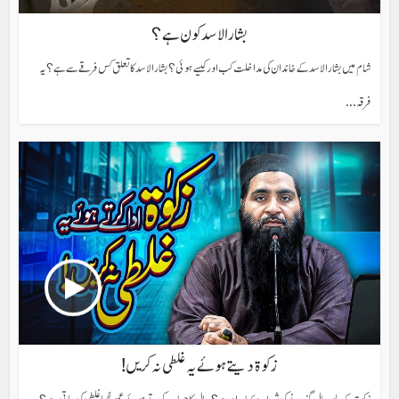
بشار الاسد کون ہے؟
شام میں بشار الاسد کے خاندان کی مداخلت کب اور کیسے ہوئی؟ بشار الاسد کا تعلق کس فرقے سے ہے؟ یہ
فرقہ...
زکوۃ دیتے ہوئے یہ غلطی نہ کریں!