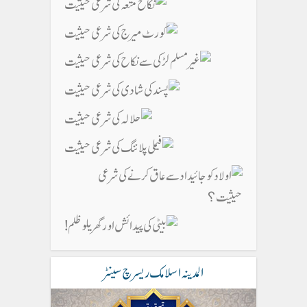
المدینہ اسلامک ریسرچ سینٹر