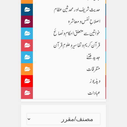
حدیث شریف اور محدثین عظام
اصلاحِ نفس و معاشرہ
خواتین سے متعلق احکام و نصائح
قرآن کریم و تفاسیر و علومِ قرآن
جدید فتنے
متفرقات
ویڈیوز
عبادات