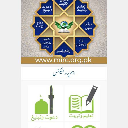
اہم پروجیکٹس