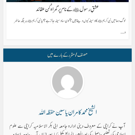
عشقِ رسول ﷺ کے نام پر گمراہ کُن عقائد
لوگ دعا میں نبی کریم ﷺ کا وسیلہ کیوں دیتے ہیں؟ کون سا وسیلہ جائز ہے؟ کیا نبی کریم ﷺ ہر جگہ حاضر
و...
مصنف/ مقرر کے بارے میں
الشیخ محمد کامران یاسین حفظہ اللہ
آپ نے کراچی کے معروف دینی ادارہ جامعہ ابی بکر الاسلامیہ کراچی سے علوم
اسلامی کی تعلیم حاصل کی اورالمعہد الرابع مکمل کیا،بعد ازاں آپ جامعہ اسلامیہ