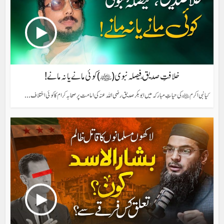
خلافتِ صدیق ؓ فیصلہ نبوی (ﷺ) کوئی مانے یا نہ مانے!
کیا نبی اکرم ﷺ کی حیاتِ مبارکہ میں ابو بکر صدیق رضی الله عنہ کی امامت پر صحابہ کرام کا کوئی اختلاف...