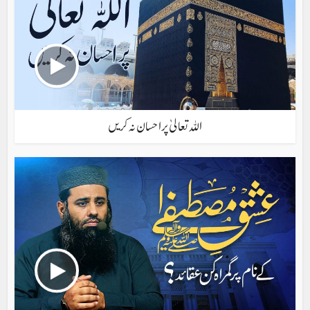
اللہ تعالیٰ پر احسان نہ کریں