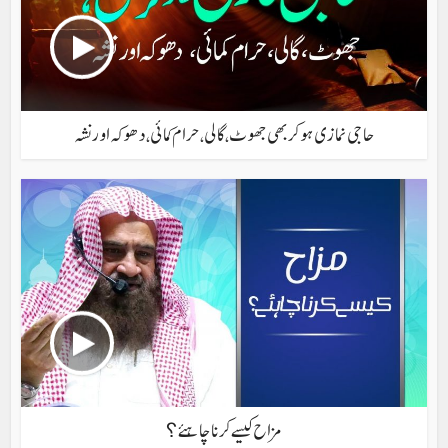
حاجی نمازی ہو کر بھی جھوٹ، گالی، حرام کمائی، دھوکہ اور نشہ
مزاح کیسے کرنا چاہئے؟