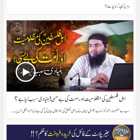
مزاح کیسے کرنا چاہئے؟
اہل فلسطین کی مظلومیت اور امت کی بےحسی! بنیادی سبب کیا ہے؟
سب سے مضبوط رشتہ کونسا ہے؟ اہلِِ ایمان کے باہمی تعلق کی جو مثال بیان کی گئی ہے، کیا ہم واقعی اس پر...