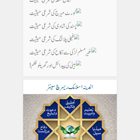
المدینہ اسلامک ریسرچ سینٹر