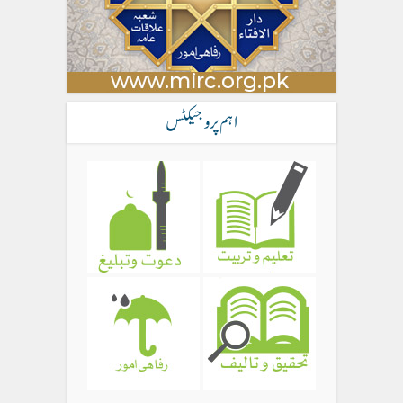
اہم پروجیکٹس