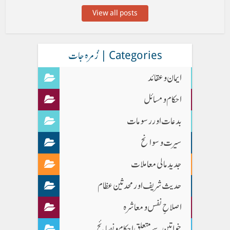
View all posts
Categories | زُمرہ جات
ایمان وعقائد
احکام و مسائل
بدعات اور رسومات
سیرت و سوانح
جدید مالی معاملات
حدیث شریف اور محدثین عظام
اصلاحِ نفس و معاشرہ
خواتین سے متعلق احکام و نصائح