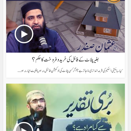
بغیر پلاٹ کے فائل کی خرید و فروخت کا حکم؟
کیا رہائیشی اسکیم کی قرعہ اندازی ناجائز ہے؟ اگر کسی پلاٹ کی لوکیشن فائنل نہ ہو یا فلیٹ تیار نہ ہو...