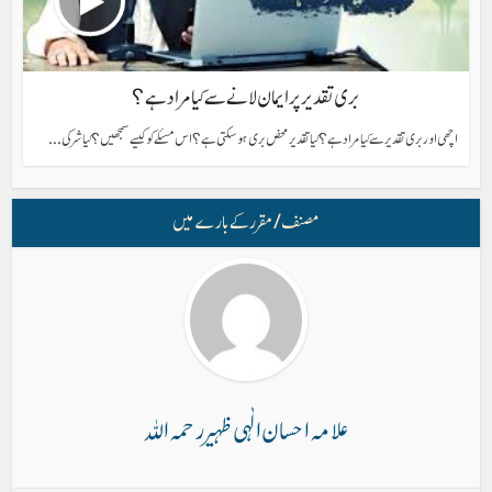
بری تقدیر پر ایمان لانے سے کیا مراد ہے؟
اچھی اور بری تقدیر سے کیا مراد ہے؟ کیا تقدیر محض بری ہوسکتی ہے؟ اس مسئلے کو کیسے سمجھیں؟ کیا شر کی...
مصنف/ مقرر کے بارے میں
علامہ احسان الٰہی ظہیر رحمہ اللہ