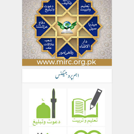
اہم پروجیکٹس