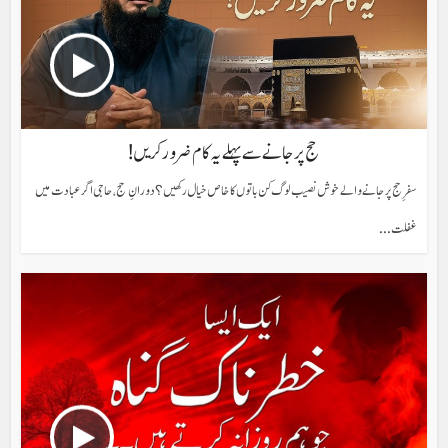
حج پر جانے سے پہلے یہ کام ضرور کریں!
سفرِ حج پر جانے والے خوش نصیب لوگ کن باتوں کا خاص خیال رکھیں؟ دورانِ حج، حاجی اگر عبادت میں
غفلت...