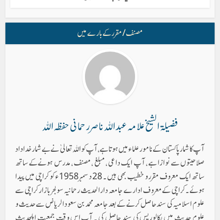
مصنف/ مقرر کے بارے میں
فضیلۃ الشیخ علامہ عبد اللہ ناصر رحمانی حفظہ اللہ
آپ کا شمار پاکستان کے نامور علماء میں ہوتا ہے ، آپ کو اللہ تعالیٰ نے بے شمار خداداد
صلاحیتوں سے نوازا ہے ، آپ ایک داعی ، مبلغ ، مصنف ، مدرس ہونےکے ساتھ
ساتھ ایک معروف مقرر و خطیب بھی ہیں ۔ 28 دسمبر 1958ء کو کراچی میں پیدا
ہوئے ۔ کراچی کے معروف ادارے جامعہ دارالحدیث رحمانیہ سولجر بازار کراچی سے
علوم اسلامیہ کی سند حاصل کرنے کے بعد جامعہ محمد بن سعود الریاض سے حدیث و
علوم حدیث میں بکالوریس کی سند حاصل کی ۔ آپ اس وقت جمعیت اہلحدیث