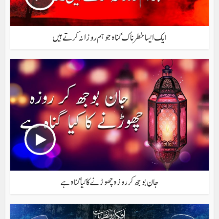
ایک ایسا خطرناک گناہ جو ہم روزانہ کرتے ہیں
جان بوجھ کر روزہ چھوڑنے کا کیا گناہ ہے