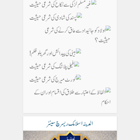
المدینہ اسلامک ریسرچ سینٹر