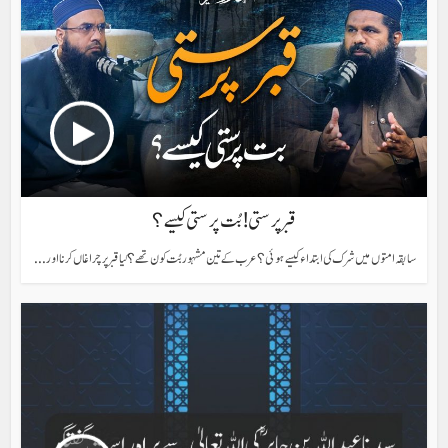
قبر پرستی! بُت پرستی کیسے؟
سابقہ امتوں میں شرک کی ابتداء کیسے ہوئی؟ عرب کے تین مشہور بُت کون تھے؟ کیا قبر پر چراغاں کرنا اور...