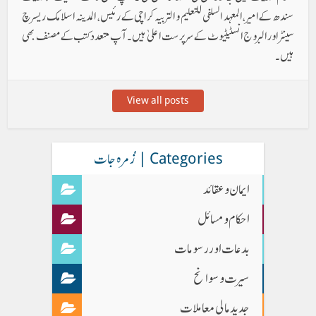
سندھ کے امیر ، المعہد السلفی للتعلیم والتربیہ کراچی کے رئیس ، المدینہ اسلامک ریسرچ
سینٹر اور البروج انسٹیٹیوٹ کے سرپرست اعلیٰ ہیں۔ آپ متعدد کتب کے مصنف بھی
ہیں۔
View all posts
Categories | زُمرہ جات
ایمان وعقائد
احکام و مسائل
بدعات اور رسومات
سیرت و سوانح
جدید مالی معاملات