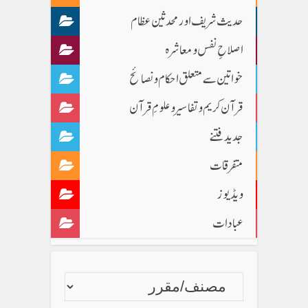
حدیث شریف اور محدثین عظام
اصلاحِ نفس و معاشرہ
خواتین سے متعلق احکام و نصائح
قرآن کریم و تفاسیر و علومِ قرآن
جدید فتنے
متفرقات
ویڈیوز
عبادات