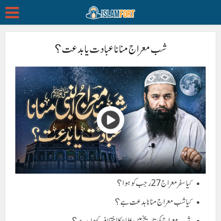
شب معراج منانا عبادت یا بدعت؟
کیا سفر معراج 27 رجب کو ہوا؟
کیا شب معراج منانا بدعت ہے؟
شب معراج کی تاریخ میں علماء کا اختلاف کیوں ہے؟