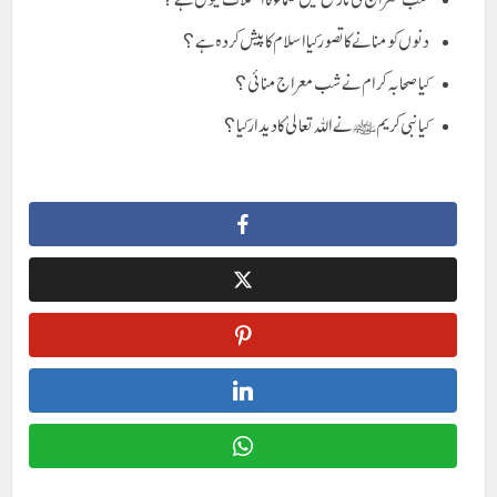
دنوں کو منانے کا تصور کیا اسلام کا پیش کردہ ہے؟
کیا صحابہ کرام نے شب معراج منائی؟
کیا نبی کریم ﷺ نے اللہ تعالیٰ کا دیدار کیا؟