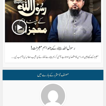
رسول اللہ ﷺ کے چند اہم معجزات!
معجزہ کسے کہتے ہیں اور اس کا مقصد کیا ہوتا ہے؟ نبی کریم ﷺ سے کفّار نے کیا عجیب مطالبہ کیا؟ جب نبی...
مصنف/ مقرر کے بارے میں