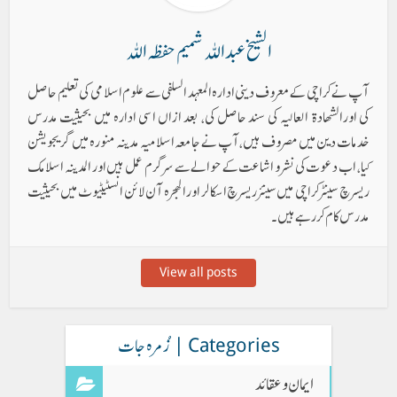
الشیخ عبداللہ شمیم حفظہ اللہ
آپ نے کراچی کے معروف دینی ادارہ المعہد السلفی سے علوم اسلامی کی تعلیم حاصل
کی اورالشھادۃ العالیہ کی سند حاصل کی، بعد ازاں اسی ادارہ میں بحیثیت مدرس
خدمات دین میں مصروف ہیں، آپ نے جامعہ اسلامیہ مدینہ منورہ میں گریجویشن
کیا، اب دعوت کی نشر و اشاعت کے حوالےسے سرگرم عمل ہیں اور المدینہ اسلامک
ریسرچ سینٹر کراچی میں سینئر ریسرچ اسکالر اور الھجرہ آن لائن انسٹیٹیوٹ میں بحیثیت
مدرس کام کررہے ہیں۔
View all posts
Categories | زُمرہ جات
ایمان وعقائد