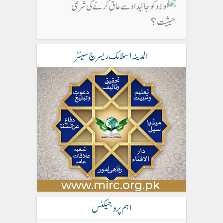
المدینہ اسلامک ریسرچ سینٹر
اہم پروجیکٹس