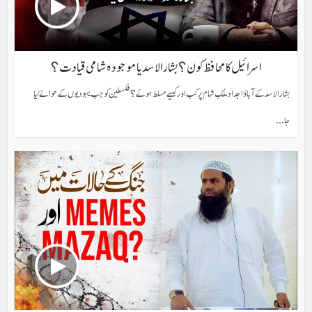
اسرائیل کا محافظ کون؟ بشار الاسد یا موجودہ شامی قیادت؟
بشار الاسد کے آباؤ اجداد ملکِ شام پر کب اور کیسے مسلط ہوئے؟ فلسطین کو جب یہودیوں کے حوالے کیا
جا...