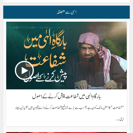
اسی سے متعلقہ
بارگاہِ الہی میں شفاعت پیش کرنے کے اصول
“شفاعت” کا اصل مالک کون ہے؟ سب سے بڑے شافع (شفاعت کرنے والے) کون ہیں؟ کیا نبی ﷺ
اپنی...