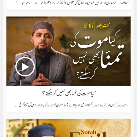
کیا امت کے بہترین ادوار میں عید میلاد منائی گئی؟ اس کا آغاز کب ہوا؟ کیا آئمہ اربعہ سے عید میلاد کے...
کیا موت کی تمنا بھی نہیں کر سکتے؟
وصیت کیا کریں اور کب وصیت کرنا لازمی ہو جاتا ہے؟ کیا مسلمان کو موت کو پسند اور اس کی تمنا کرنی...