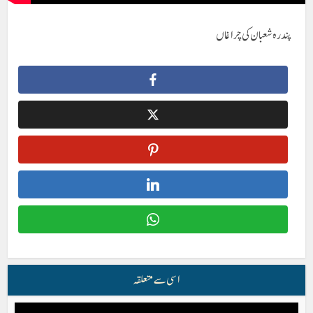
پندرہ شعبان کی چراغاں
اسی سے متعلقہ