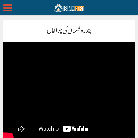
پندرہ شعبان کی چراغاں