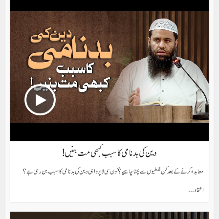
دین کی بدنامی کا سبب کبھی مت بنیں!
معاہدہ کرنے کے بعد کن غلطیوں سے بچنا چاہیے؟ کون سی لاپرواہی دین کی بدنامی کا سبب بن رہی ہے؟
اعتماد...