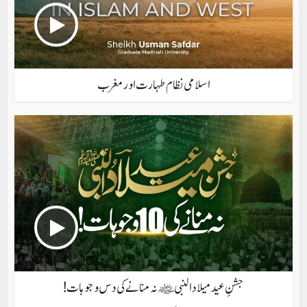
اسلامی نظام طہارت اور مغرب
جشنِ عید میلاد النبی ﷺ نہ منانے کی دس وجوہات!