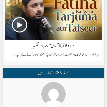
سورہ فاتحہ کا آسان ترجمہ اور تفسیر
ام القرآن، سورۃ الفاتحہ کا پیغام، فضیلت، ترجمہ اور تشریح دنیا کی نعمتوں کا سوال کرنے سے بھی زیادہ...
مصنف/ مقرر کے بارے میں