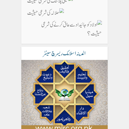
المدینہ اسلامک ریسرچ سینٹر