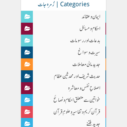
Categories | زُمرہ جات
ایمان وعقائد
احکام و مسائل
بدعات اور رسومات
سیرت و سوانح
جدید مالی معاملات
حدیث شریف اور محدثین عظام
اصلاحِ نفس و معاشرہ
خواتین سے متعلق احکام و نصائح
قرآن کریم و تفاسیر و علومِ قرآن
جدید فتنے