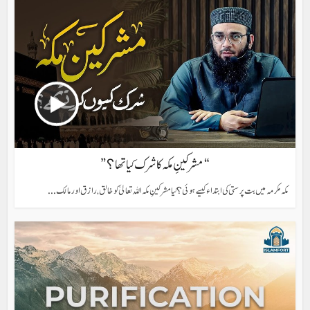
“مشرکینِ مکہ کا شرک کیا تھا؟”
مکہ مکرمہ میں بت پرستی کی ابتداء کیسے ہوئی؟ کیا مشرکینِ مکہ اللہ تعالیٰ کو خالق، رازق اور مالک...