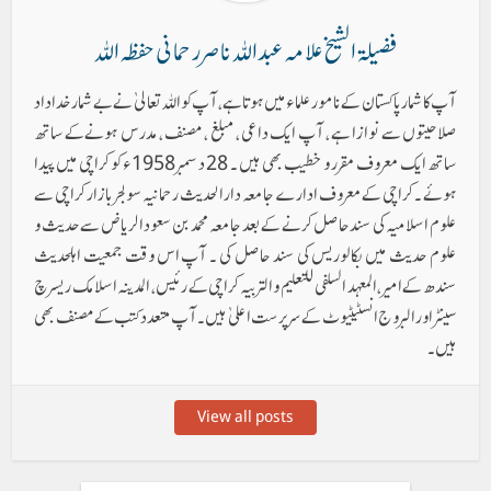
فضیلۃ الشیخ علامہ عبد اللہ ناصر رحمانی حفظہ اللہ
آپ کا شمار پاکستان کے نامور علماء میں ہوتا ہے ، آپ کو اللہ تعالیٰ نے بے شمار خداداد
صلاحیتوں سے نوازا ہے ، آپ ایک داعی ، مبلغ ، مصنف ، مدرس ہونےکے ساتھ
ساتھ ایک معروف مقرر و خطیب بھی ہیں ۔ 28 دسمبر 1958ء کو کراچی میں پیدا
ہوئے ۔ کراچی کے معروف ادارے جامعہ دارالحدیث رحمانیہ سولجر بازار کراچی سے
علوم اسلامیہ کی سند حاصل کرنے کے بعد جامعہ محمد بن سعود الریاض سے حدیث و
علوم حدیث میں بکالوریس کی سند حاصل کی ۔ آپ اس وقت جمعیت اہلحدیث
سندھ کے امیر ، المعہد السلفی للتعلیم والتربیہ کراچی کے رئیس ، المدینہ اسلامک ریسرچ
سینٹر اور البروج انسٹیٹیوٹ کے سرپرست اعلیٰ ہیں۔ آپ متعدد کتب کے مصنف بھی
ہیں۔
View all posts