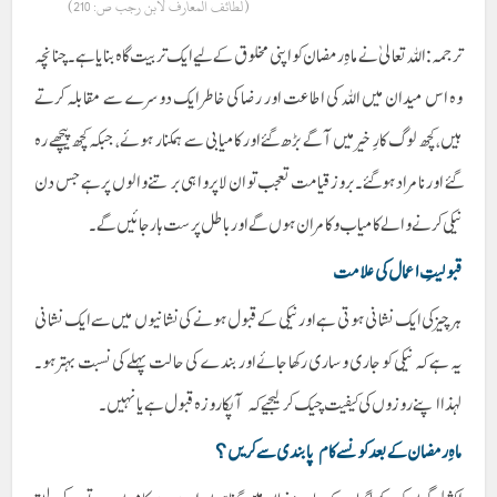
(لطائف المعارف لابن رجب ص: 210)
ترجمہ: اللہ تعالیٰ نے ماہِ رمضان کو اپنی مخلوق کے لیے ایک تربیت گاہ بنایا ہے۔ چنانچہ
وہ اس میدان میں اللہ کی اطاعت اور رضا کی خاطر ایک دوسرے سے مقابلہ کرتے
ہیں، کچھ لوگ کارِ خیر میں آگے بڑھ گئے اور کامیابی سے ہمکنار ہوئے، جبکہ کچھ پیچھے رہ
گئے اور نامراد ہو گئے۔ بروز قیامت تعجب تو ان لاپرواہی برتنے والوں پر ہے جس دن
نیکی کرنے والے کامیاب و کامران ہوں گے اور باطل پرست ہار جائیں گے۔
قبولیتِ اعمال کی علامت
ہر چیز کی ایک نشانی ہوتی ہے اور نیکی کے قبول ہونے کی نشانیوں میں سے ایک نشانی
یہ ہے کہ نیکی کو جاری وساری رکھا جائے اور بندے کی حالت پہلے کی نسبت بہتر ہو۔
لہذا اپنے روزوں کی کیفیت چیک کر لیجیے کہ آپکا روزہ قبول ہے یا نہیں۔
ماہِ رمضان کے بعد کونسے کام پابندی سے کریں؟