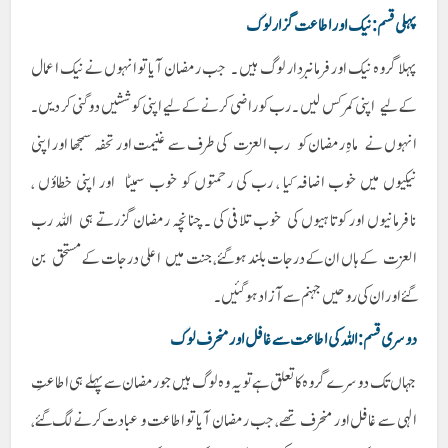
پہلی قسم : نیک اور اطاعت گزار لوگ
پہلا گروہ نیک اور فرمانبردار لوگ ہیں ۔ جب رمضان آیا تو انہوں نے نیک اعمال
کے لیے اپنی کمر کس لیں ۔ رب کو راضی کرنے کے لیے اپنی کوششیں دوگنی کر دیں۔
انہوں نے ماہِ رمضان کو رب العزت کی طرف سے غنیمت اور تحفہ سمجھا اور اپنی
نیکیوں میں خوب اضافہ کیا ، رب کی رحمتوں کو خوب سمیٹا اور اپنی خطاؤں ،
نافرمانیوں اور کوتاہیوں کی خوب تلافی کی ۔ چنانچہ رمضان گزرتے ہی اللہ رب
العزت کے ہاں ان کے درجات بلند ہو گئے، جنت میں اعلی درجات کے مستحق بن
گئے اور ان کی روحیں جہنم سے آزاد ہو گئیں۔
دوسری قسم: اللہ کی اطاعت سے غافل اور منحرف لوگ
جہاں تک دوسرے گروہ کا تعلق ہے تو یہ وہ لوگ ہیں جو رمضان سے پہلے ہی اطاعتِ
الہی سے غافل اور منحرف تھے، جب رمضان آیا تو اطاعت و عبادت کرنے لگ گئے،