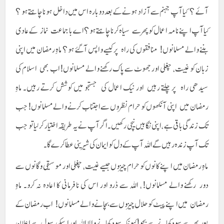
آئے ؟ کیا آپ جہنم سے آزاد ہونے کے بعد دوبارہ اس میں داخل ہونا چاہتے ہو ؟
کیا آپ اپنے نامہ اعمال کو پھر سے سیاہ کرنا چاہتے ہو؟ اے با جماعت نماز کے عادی
بننے والے مسلمانوں! منافقوں کی راہ پر کیسے واپس آ گئے ہو؟ ماہِ رمضان میں اپنی
زبان کو غیبت، چغلی اور جھوٹ سے پاک رکھنے والے مسلمانوں! اب بھی اسلام کی
سیدھی راہ پر چلتے رہیں اور نیک اعمال کی جستجو میں کوشش کرتے رہیں۔ ماہِ
رمضان میں اپنی آنکھوں کو حرام نظروں سے اجتناب کرنے والےمسلمانوں! جب
تک زندگی باقی ہے ، اپنی نگاہیں نیچی رکھیں ۔ اگرآپ نے یہ طریقہ اختیار کر لیا تو جب
تک آپ زندہ رہیں گے اللہ آپ کے دل کو ایمان کی شیرینی عطا کرے گا۔
ماہِ رمضان میں اپنے کانوں کو حرام چیزوں جیسے غیبت، چغلی اور موسیقی و گانوں سے
دور رکھنے والے مسلمانوں! ، اللہ سے ڈرو اور اس کی نافرمانی کا اعادہ نہ کرو۔ ماہِ
رمضان میں اپنے پیٹ کو حلال چیزوں سے بچانے والے مسلمانوں! اب رمضان کے
بعد پھر سے سود کھانے سے بچو! کیونکہ سود کھانے والا اللہ اور اسکے رسول سے اعلان