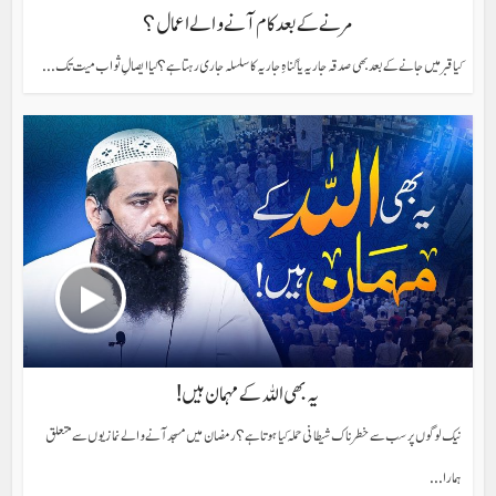
مرنے کے بعد کام آنے والے اعمال؟
کیا قبر میں جانے کے بعد بھی صدقہ جاریہ یا گناہِ جاریہ کا سلسلہ جاری رہتا ہے؟ کیا ایصالِ ثواب میت تک...
یہ بھی اللہ کے مہمان ہیں!
نیک لوگوں پر سب سے خطرناک شیطانی حملہ کیا ہوتا ہے؟ رمضان میں مسجد آنے والے نمازیوں سے متعلق
ہمارا...