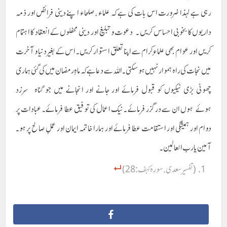
رہی ہے لہذا ضرورت اس بات کی ہے کہ علماء ، صلحاء اپنے دینی فرائض اور ذمہ
داریوں کا بخوبی احساس کریں ۔ دعوت و تبلیغ اور دینی محفلوں کے انعقاد کا اہتمام
کریں اور عوام بھی علماءِ کرام سے اپنا تعلق استوار کریں۔ اس کے بغیر دنیا و آخرت
میں نجات کی راہ ہموار نہیں ہو سکتی۔ اللہ سے دعا ہے کہ ماہِ رمضان میں کی گئی ہماری
چھوٹی بڑی نیکیوں کو قبول فرمائے اور جانے اور انجانے میں جو گناہ سرزد
ہوئے ہوں ان سے درگزر فرمائے ۔ نیک اعمال کی توفیق عطا فرمائے۔ عبادات پر
دوام اور ہمیشگی اور استقامت عطا فرمائے اور ہمارا خاتمہ ایمان اور عملِ صالح پر ہو۔
آمین یا رب العالمين۔
(تفسیر سعدی ، سورہ کہف: 28 )