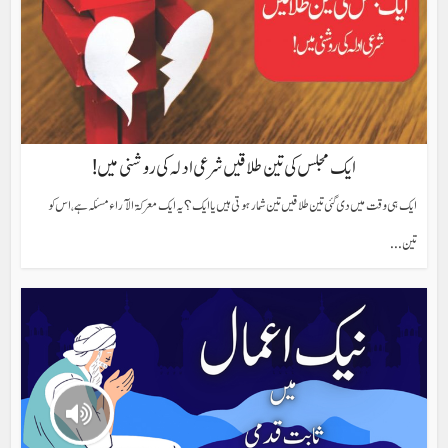
ایک مجلس کی تین طلاقیں شرعی ادلہ کی روشنی میں!
ایک ہی وقت میں دی گئی تین طلاقیں تین شمار ہوتی ہیں یا ایک؟ یہ ایک معرکۃ الآراء مسئلہ ہے، اس کو
تین...