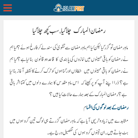
رمضان المبارک چلا گیا ، سب کچھ چلا گیا
ماہِ رمضان تو گزر گیا لیکن کیا ہم ماہِ رمضان سے تقویٰ کی سند لے کر فارغ ہوئے؟ کیا ہم
نے رمضان کو باقی مہینوں میں نمازوں کی پابندی کا قاعدہ و قانون بنا لیا ہے؟ کیا ہم
نے رمضان کو باقی مہینوں میں خطاؤں اور گناہوں کو ترک کرنے کا نقطہِ آغاز بنا لیا
ہے؟ ذرا اپنے آپ کو پرکھیئے کہ اس ماہِ مقدس کا ہمارے دلوں میں کتنا اثر باقی
ہے؟ رمضان المبارک کے بعد ہمارے حالات کیا ہیں؟
رمضان کے بعد لوگوں کی اقسا
م
مشاہدے میں زیادہ تر یہی آیا ہے کہ ماہِ رمضان گزرتے ہی لوگ تین گروہوں میں
بٹ جاتے ہیں۔ ان تینوں گروہوں کی تفصیل درج ہے ۔