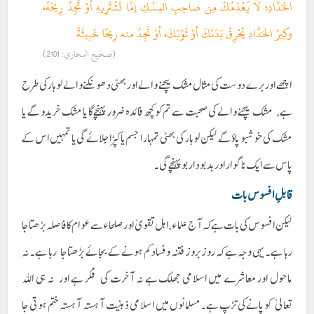
الحَدَّادِ؛ لا يَعْدَمُكَ مِن صاحِبِ المِسْكِ إمَّا تَشْتَرِيهِ أوْ تَجِدُ رِيحَهُ،
وكِيرُ الحَدَّادِ يُحْرِقُ بَدَنَكَ أوْ ثَوْبَكَ، أوْ تَجِدُ منه رِيحًا خَبِيثَةً
(صحيح البخاري: 2101)
اچھے اور برے دوست کی مثال مشک بیچنے والے اور بھٹی دھونکنے والے لوہار کی طرح
ہے، مشک بیچنے والے کی صحبت سے تم کو کچھ فائدہ ضرور پہنچے گا یا مشک خریدو گے یا
مشک کی خوشبو پاؤ گے لیکن لوہار کی بھٹی تمہارا جسم یا کپڑا جلائے گی یا تمہیں اس کے
پاس سے ایک ناگوار اور بد بودار بو پہنچے گی ۔
قابلِ افسوس بات
لیکن افسوس کی بات ہے کہ آج علماء ، اہل تقویٰ اور صلحاء سے عوام کا فاصلہ بڑھتا جا
رہا ہے۔ یہی وجہ ہے کہ روز بروز فتنہ و فساد کم ہونے کے بجائے بڑھتا جا رہا ہے۔ نہ
ماحول اور معاشرے میں اسلامی جھلک ہے نہ آخرت کی فکر ہے اور نہ ہی اللہ
تعالیٰ کو پانے کی تڑپ ہے۔ مسلمانوں میں اسلامی ذہنیت آہستہ آہستہ ختم ہوتی جا