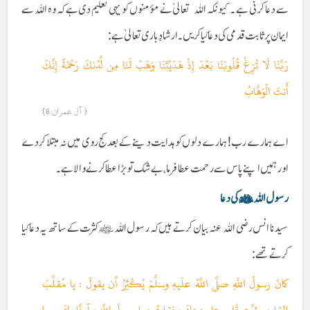
سے دعا کرنی ہے ۔ کیونکہ اللہ تعالیٰ نے مؤمنوں کو یہی تعلیم دی ہے کہ وہ اللہ سے
ایمان پر ثابت قدمی کی دعا کیا کریں۔ ارشادِ باری تعالیٰ ہے :
رَبَّنَا لَا تُزِغْ قُلُوبَنَا بَعْدَ إِذْ هَدَيْتَنَا وَهَبْ لَنَا مِن لَّدُنكَ رَحْمَةً إِنَّكَ
أَنتَ الْوَهَّابُ
( آل عمران:8)
اے ہمارے رب ! ہمارے دلوں کو ہدایت دینے کے بعد کج روی میں نہ مبتلا کر دے
اور ہمیں اپنے پاس سے رحمت عطا فرما، بے شک تو بڑا عطا کرنے والا ہے۔
رسول اللہ ﷺ کی دعا
سیدنا انس رضی اللہ عنہ بیان کرتے ہیں کہ رسول اللہ ﷺ کثرت کے ساتھ یہ دعا کیا
کرتے تھے:
كانَ رسولُ اللَّهِ صلَّى اللَّهُ علَيهِ وسلَّمَ يُكْثِرُ أن يقولَ : يا مُقلِّبَ