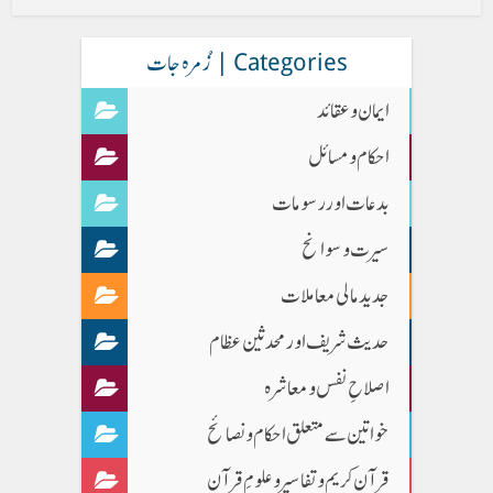
Categories | زُمرہ جات
ایمان وعقائد
احکام و مسائل
بدعات اور رسومات
سیرت و سوانح
جدید مالی معاملات
حدیث شریف اور محدثین عظام
اصلاحِ نفس و معاشرہ
خواتین سے متعلق احکام و نصائح
قرآن کریم و تفاسیر و علومِ قرآن