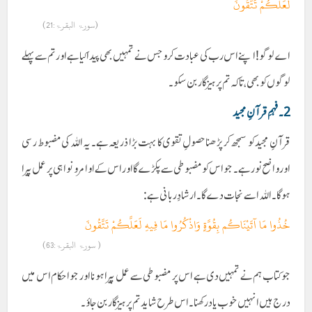
لَعَلَّكُمْ تَتَّقُونَ
(سورۃ البقرۃ:21)
اے لوگو! اپنے اس رب کی عبادت کرو جس نے تمہیں بھی پیدا کیا ہے اور تم سے پہلے
لوگوں کو بھی، تاکہ تم پرہیزگار بن سکو۔
2۔ فہمِ قرآنِ مجید
قرآنِ مجید کو سمجھ کر پڑھنا حصولِ تقوی کا بہت بڑا ذریعہ ہے۔ یہ اللہ کی مضبوط رسی
اور واضح نور ہے۔ جو اس کو مضبوطی سے پکڑے گا اور اس کے اوامر و نواہی پر عمل پیرا
ہو گا۔ اللہ اسے نجات دے گا۔ ارشادِ ربانی ہے:
خُذُوا مَا آتَيْنَاكُم بِقُوَّةٍ وَاذْكُرُوا مَا فِيهِ لَعَلَّكُمْ تَتَّقُونَ
( سورۃ البقرۃ:63)
جو کتاب ہم نے تمہیں دی ہے اس پر مضبوطی سے عمل پیرا ہونا اور جو احکام اس میں
درج ہیں انہیں خوب یاد رکھنا۔ اس طرح شاید تم پرہیزگار بن جاؤ۔