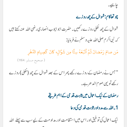
چاہیے۔
چوتھا کام : شوال کے چھ روزے
شوال کے چھ نفلی روزے رکھیں۔ حضرت ابو ایوب انصاری رضی الله عنہ کہتے ہیں
کہ نبی اکرم صلی اللہ علیہ وسلم نے فرمایا:
مَن صامَ رَمَضانَ ثُمَّ أتْبَعَهُ سِتًّا مِن شَوَّالٍ، كانَ كَصِيامِ الدَّهْرِ
( صحیح مسلم :1164)
”جس نے رمضان کے روزے رکھے پھر اس کے بعد شوال کے چھ (نفلی) روزے
رکھے تو یہی صوم الدھر ہے ۔
رمضان کے نیک اعمال میں ثابت قدمی کے اہم طریقے
1۔ اللہ سے مدد اور ثابت قدمی کی دعا
نیک اعمال کی توفیق اور اس میں استقامت اور مداومت کے لیے سب سے پہلے اللہ