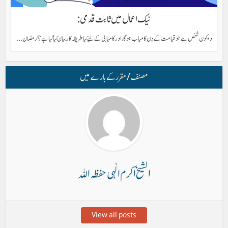
نیک اعمال میں ثابت قدمی:
وہ کون شخص ہے جو قیامت کے دن کامیاب ہوگا، اور کامیابی کے لیے کیا طریقہ کار بیان کیا گیا ہے؟ رمضان...
مصنف/ مقرر کے بارے میں
الشیخ اکرم الٰہی حفظہ اللہ
View all posts