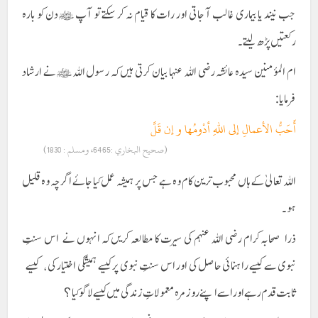
جب نیند یا بیماری غالب آ جاتی اور رات کا قیام نہ کر سکتے تو آپ ﷺ دن کو بارہ
رکعتیں پڑھ لیتے۔
ام المؤمنین سیدہ عائشہ رضی اللہ عنہا بیان کرتی ہیں کہ رسول اللہ ﷺ نے ارشاد
فرمایا:
أَحَبُّ الأعمالِ إلى اللهِ أدْومُها و إن قَلَّ
(صحیح البخاري :6465، ومسلم : 1830)
اللہ تعالیٰ کے ہاں محبوب ترین کام وہ ہے جس پر ہمیشہ عمل کیا جائے اگرچہ وہ قلیل
ہو۔
ذرا صحابہ کرام رضی اللہ عنہم کی سیرت کا مطالعہ کریں کہ انہوں نے اس سنتِ
نبوی سے کیسے راہنمائی حاصل کی اور اس سنتِ نبوی پر کیسے ہمیشگی اختیار کی ، کیسے
ثابت قدم رہے اور اسے اپنے روز مرہ معمولاتِ زندگی میں کیسے لاگو کیا؟