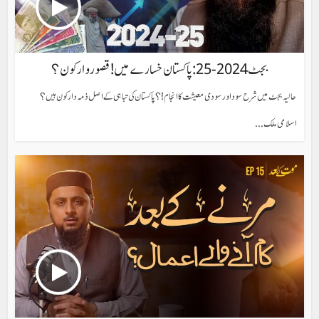
بجٹ 2024-25: پاکستان خسارے میں! قصور وار کون؟
حالیہ بجٹ میں شرح سود اور سودی معیشت کا انجام!؟ پاکستان کی تباہی کے اصل ذمہ دار کون ہیں؟
اسلامی ملک...