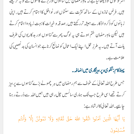
اکثر لوگوں کو دیکھا گیا ہے کہ ماہِ رمضان میں گناہوں اور برے کاموں سے توبہ کر لیتے
ہیں، فرض نمازوں کے ساتھ کثرت سے سنتوں اور نوافل کا اہتمام کرتے ہیں ، اپنی
زبانوں کو ذکر و اذکار سے ہمیشہ تر رکھتے ہیں ، صدقہ و خیرات کا بہت زیادہ اہتمام کرتے
ہیں لیکن ماہِ رمضان ختم ہوتے ہی یہ لوگ پھر سے گناہوں اور بدکاریوں کی طرف
پلٹ آتے ہیں ۔ یہ طرزِ عمل اپنے نیک اعمال کو ضائع کرنا ہے جو انسان کی بد نصیبی کی
علامت ہے ۔
پہلا کام : تقوی و پرہیزگاری میں اضافہ۔
جس طرح اللہ تعالیٰ کے خوف سے ہم رمضان میں ہر چھوٹے بڑے گناہوں سے پرہیز
کرتے تھے اسی طرح جب تک ہماری سانسیں چل رہی ہیں ہمیں اللہ سے ڈرتے رہنا
چاہیے۔ اللہ تعالی کا ارشاد ہے :
يَا أَيُّهَا الَّذِينَ آمَنُوا اتَّقُوا اللہَ حَقَّ تُقَاتِهِ وَلَا تَمُوتُنَّ إِلَّا وَأَنتُم
مُّسْلِمُونَ