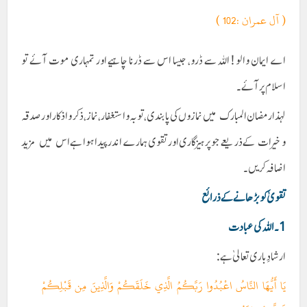
( آل عمران :102 )
اے ایمان والو ! اللہ سے ڈرو، جیسا اس سے ڈرنا چاہیے اور تمہاری موت آئے تو
اسلام پر آئے۔
لہذا رمضان المبارک میں نمازوں کی پابندی ، توبہ و استغفار ، نماز ، ذکر و اذکار اور صدقہ
و خیرات کے ذریعے جو پرہیزگاری اور تقوی ہمارے اندر پیدا ہوا ہے اس میں مزید
اضافہ کریں۔
تقویٰ کو بڑھانے کے ذرائع
1
۔ اللہ کی عبادت
ارشادِ باری تعالیٰ ہے:
يَا أَيُّهَا النَّاسُ اعْبُدُوا رَبَّكُمُ الَّذِي خَلَقَكُمْ وَالَّذِينَ مِن قَبْلِكُمْ