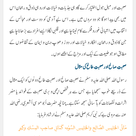
صحبت اور میل جول اختیار کرے گا وہی جذبات و خیالات اور وہی ذوق و رجحان اس
میں بھی پیدا ہوگا جو دوسروں میں ہے۔ اس لیے آدمی کو دوست اور مجالس کے
انتخاب میں انتہائی غور و فکر سے کام لینا چاہیے اور قلبی لگاؤ ایسے افراد سے بڑھانا چاہیے
جن کا ذوق و رجحان، افکار و خیالات اور دوڑ دھوپ دین و ایمان کے تقاضوں کے
مطابق ہو جو طبیعت کے نیک اور مزاج کے اچھے ہوں ۔
صحبتِ صالح اور صحبتِ طالح کی مثال
رسول اللہ صلی اللہ علیہ وسلم نے صحبتِ صالح اور صحبتِ طالح دونوں کو ایک مثال
کے ذریعے خوب سمجھایا ہے جس سے ہر شخص اچھی و بری صحبت کے فوائد یا مضر
اثرات و نقصانات کو بآسانی سمجھ سکتا ہے۔ چنانچہ حضرت أبو موسی أشعری رضی اللہ
عنہ سے مروی ہے کہ نبی کریم صلی اللہ علیہ وسلم نے ارشاد فرمایا:
مَثَلُ الجَلِيسِ الصَّالِحِ والجَلِيسِ السَّوْءِ، كَمَثَلِ صاحِبِ المِسْكِ وكِيرِ