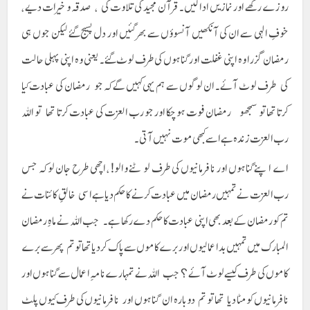
روزے رکھے اور نمازیں ادا کیں۔ قرآن مجید کی تلاوت کی ، صدقہ و خیرات دیے ،
خوفِ الہی سے ان کی آنکھیں آنسوؤں سے بھر گئیں اور دل پسیج گئے لیکن جوں ہی
رمضان گزرا وہ اپنی غفلت اور گناہوں کی طرف لوٹ گئے۔ یعنی وہ اپنی پہلی حالت
کی طرف لوٹ آئے۔ ان لوگوں سے ہم یہی کہیں گے کہ جو رمضان کی عبادت کیا
کرتا تھا تو سمجھو رمضان فوت ہو چکا اور جو رب العزت کی عبادت کرتا تھا تو اللہ
رب العزت زندہ ہے اسے کبھی موت نہیں آتی۔
اے اپنے گناہوں اور نافرمانیوں کی طرف لوٹنے والو! ، اچھی طرح جان لو کہ جس
رب العزت نے تمہیں رمضان میں عبادت کرنے کا حکم دیا ہے اسی خالقِ کائنات نے
تم کو رمضان کے بعد بھی اپنی عبادت کا حکم دے رکھا ہے ۔ جب اللہ نے ماہِ رمضان
المبارک میں تمہیں بد اعمالیوں اور برے کاموں سے پاک کر دیا تھا تو تم پھر سے برے
کاموں کی طرف کیسے لوٹ آئے؟ جب اللہ نے تمہارے نامہِ اعمال سے گناہوں اور
نافرمانیوں کو مٹا دیا تھا تو تم دوبارہ ان گناہوں اور نافرمانیوں کی طرف کیوں پلٹ