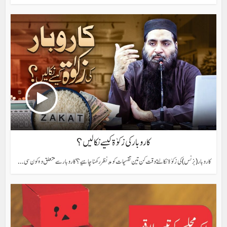
کاروبار کی زکوٰۃ کیسے نکالیں؟
کاروبار (بزنس) کی زکوٰۃ نکالتے وقت کن تین تقسیمات کو مدِنظر رکھنا چاہیے؟ کاروبار سے متعلق وہ کون سی...