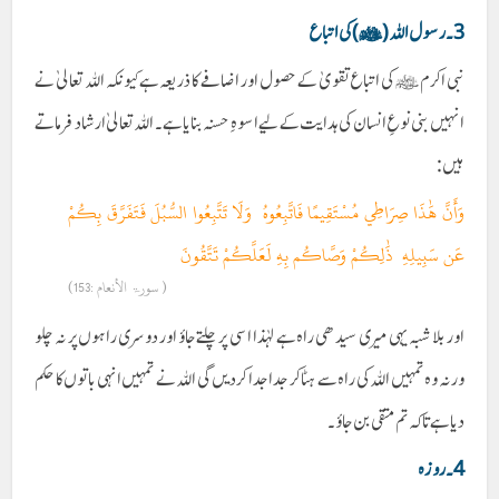
3۔ رسول اللہ (ﷺ) کی اتباع
نبی اکرم ﷺ کی اتباع تقویٰ کے حصول اور اضافے کا ذریعہ ہے کیونکہ اللہ تعالیٰ نے
انہیں بنی نوعِ انسان کی ہدایت کے لیے اسوہِ حسنہ بنایا ہے۔ اللہ تعالیٰ ارشاد فرماتے
ہیں:
وَأَنَّ هَٰذَا صِرَاطِي مُسْتَقِيمًا فَاتَّبِعُوهُ وَلَا تَتَّبِعُوا السُّبُلَ فَتَفَرَّقَ بِكُمْ
عَن سَبِيلِهِ ذَٰلِكُمْ وَصَّاكُم بِهِ لَعَلَّكُمْ تَتَّقُونَ
( سورۃ الأنعام :153)
اور بلا شبہ یہی میری سیدھی راہ ہے لہٰذا اسی پر چلتے جاؤ اور دوسری راہوں پر نہ چلو
ورنہ وہ تمہیں اللہ کی راہ سے ہٹا کر جدا جدا کردیں گی اللہ نے تمہیں انہی باتوں کا حکم
دیا ہے تاکہ تم متقی بن جاؤ ۔
4
۔ روزہ