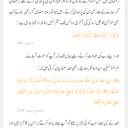
رمضان میں جس اہتمام سے نمازوں اور دیگر عبادتوں کی پابندی کرتے تھے ، رمضان
گزر جانے کے بعد بھی ان کی پابندی کرتے رہیں کیونکہ ماہِ رمضان گزر بھی جائے تب
بھی مؤمن کا عمل زندگی کی آخری سانس تک ختم نہیں ہوتا ۔ ارشادِ باری ہے :
وَاعْبُدْ رَبَّكَ حَتَّىٰ يَأْتِيَكَ الْيَقِينُ
( الحجر :99)
اور اپنے رب کی عبادت کرتے رہیے یہاں تک کہ آپ کو موت آ جائے۔
ام المؤمنین سیدہ عائشہ صدیقہ رضی اللہ عنہا بیان کرتی ہیں کہ :
وَكانَ نَبِيُّ اللهِ صَلَّى اللَّهُ عليه وسلَّمَ إذَا صَلَّى صَلَاةً أَحَبَّ أَنْ يُدَاوِمَ
عَلَيْهَا، وَكانَ إذَا غَلَبَهُ نَوْمٌ، أَوْ وَجَعٌ عن قِيَامِ اللَّيْلِ، صَلَّى مِنَ النَّهَارِ
ثِنْتَيْ عَشْرَةَ رَكْعَةً،
(صحيح مسلم: 746)
اللہ کے نبی ﷺ جب کوئی نماز پڑھتے تو آپ ﷺ پسند کرتے کہ اس پر قائم رہیں اور