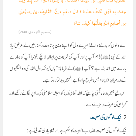
القلوبِ ثبِّت قَلبي على دينِكَ ، فقلتُ : يا رسولَ اللَّهِ ، آمنَّا بِكَ وبما
جئتَ بِهِ فَهَل تخافُ علَينا ؟ قالَ : نعَم ، إنَّ القُلوبَ بينَ إصبُعَيْنِ
مِن أصابعِ اللَّهِ يقلِّبُها كيفَ شاءَ
(صحيح الترمذي: 2140)
اے دلوں کو بدلنے والے! میرے دل کو اپنے دین پر ثابت رکھنا، میں نے عرض کیا :
اللہ کے نبی (ﷺ) ! ہم آپ پر اور آپ کی شریعت پر ایمان لا چکے، تو کیا آپ کو ہمارے
بارے میں اندیشہ ہے؟ آپ (ﷺ) نے فرمایا: ”ہاں کیونکہ دل اللہ کی دو انگلیوں
کے درمیان ہیں وہ جس طرح چاہتا ہے انہیں بدلتا رہتا ہے۔
اس لیے ہمیں دعا مانگنی چاہیے کہ اللہ تعالیٰ دل کو ہمیشہ سلامتی کی راہ پر لگائے رکھے اور
گمراہی کی طرف نہ مڑنے دے۔
2۔
نیک لوگوں کی صحبت
نیک لوگوں کی صحبت اللہ رب العزت کا حکم ہے ۔ ارشادِ باری تعالیٰ ہے: