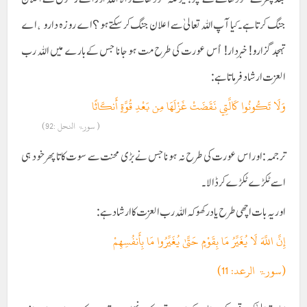
جنگ کرتا ہے۔ کیا آپ اللہ تعالیٰ سے اعلان جنگ کر سکتے ہو؟اے روزہ دارو ، اے
تہجد گزارو! خبردار! اُس عورت کی طرح مت ہو جانا جس کے بارے میں اللہ رب
العزت ارشاد فرماتا ہے :
وَلَا تَكُونُوا كَالَّتِي نَقَضَتْ غَزْلَهَا مِن بَعْدِ قُوَّةٍ أَنكَاثًا
( سورۃ النحل :92)
ترجمہ :اور اس عورت کی طرح نہ ہونا جس نے بڑی محنت سے سوت کاتا پھر خود ہی
اسے ٹکڑے ٹکڑے کر ڈالا۔
اور یہ بات اچھی طرح یاد رکھو کہ اللہ رب العزت کا ارشاد ہے :
إِنَّ اللَّهَ لَا يُغَيِّرُ مَا بِقَوْمٍ حَتَّىٰ يُغَيِّرُوا مَا بِأَنفُسِهِمْ
(سورۃ الرعد: 11)