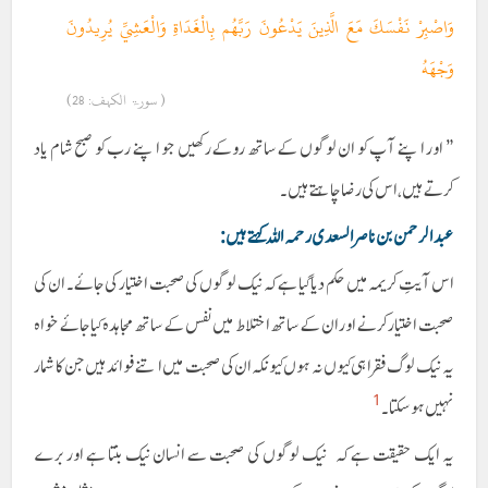
وَاصْبِرْ نَفْسَكَ مَعَ الَّذِينَ يَدْعُونَ رَبَّهُم بِالْغَدَاةِ وَالْعَشِيِّ يُرِيدُونَ
وَجْهَهُ
( سورۃ الکہف: 28)
” اور اپنے آپ کو ان لوگوں کے ساتھ روکے رکھیں جو اپنے رب کو صبح شام یاد
کرتے ہیں، اس کی رضا چاہتے ہیں۔
عبد الرحمن بن ناصر السعدی رحمہ اللہ کہتے ہیں :
اس آیتِ کریمہ میں حکم دیا گیا ہے کہ نیک لوگوں کی صحبت اختیار کی جائے۔ ان کی
صحبت اختیار کرنے اور ان کے ساتھ اختلاط میں نفس کے ساتھ مجاہدہ کیا جائے خواہ
یہ نیک لوگ فقرا ہی کیوں نہ ہوں کیونکہ ان کی صحبت میں اتنے فوائد ہیں جن کا شمار
1
نہیں ہو سکتا۔
یہ ایک حقیقت ہے کہ نیک لوگوں کی صحبت سے انسان نیک بنتا ہے اور برے