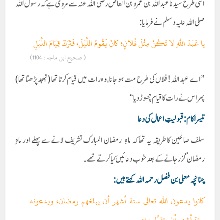
اسی طرح سیدنا عبداللہ بن عمرو بن العاص رضی اللہ عنہ سے مروی ہے کہ رسول اللہ
صلی اللہ علیہ وسلم نے فرمایا :
يا عَبْدَ اللہِ لا تَكُنْ مِثْلَ فُلانٍ؛ كانَ يَقُومُ اللَّيْلَ، فَتَرَكَ قِيَامَ اللَّيْلِ
( صحیح ابن ماجہ : 1104)
”اے عبد اللہ ! فلاں کی طرح مت ہو جانا، وہ رات میں قیام کرتا تھا (تہجد پڑھتا تھا)
پھر اس نے رات کا قیام چھوڑ دیا“
تیسرا کام : قبولیتِ اعمال کی دعا
سلف صالحین کا طریقہ یہ تھا کہ ماہِ رمضان المبارک تشریف لانے سے پہلے اور ماہِ
رمضان گزر جانے کے بعد خوب دعائیں کیا کرتے تھے۔
چنانچہ معلی بن فضل رحمہ اللہ کہتے ہیں :
كانوا يدعون الله تعالى ستة أشهر أن يبلغهم رمضان، ويدعونه
ستة أشهر أن يتقبَّل منهم۔