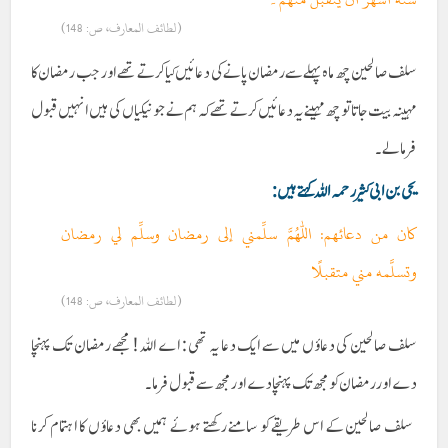
(لطائف المعارف، ص: 148)
سلف صالحین چھ ماہ پہلے سے رمضان پانے کی دعائیں کیا کرتے تھے اور جب رمضان کا
مہینہ بیت جاتا تو چھ مہینے یہ دعائیں کرتے تھے کہ ہم نے جو نیکیاں کی ہیں انہیں قبول
فرما لے ۔
یحی بن ابی کثیر رحمہ اللہ کہتے ہیں :
كان من دعائهم: اللهم سلِّمني إلى رمضان وسلِّم لي رمضان
وتسلَّمه مني متقبلًا
(لطائف المعارف، ص: 148)
سلف صالحین کی دعاؤں میں سے ایک دعا یہ تھی : اے اللہ ! مجھے رمضان تک پہنچا
دے اور رمضان کو مجھ تک پہنچا دے اور مجھ سے قبول فرما۔
سلف صالحین کے اس طریقے کو سامنے رکھتے ہوئے ہمیں بھی دعاؤں کا اہتمام کرنا