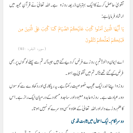
تقویٰ حاصل کرنے کا ایک بہترین ذریعہ روزہ ہے۔ اللہ تعالیٰ نے قرآنِ مجید میں
ارشاد فرمایا ہے:
يَا أَيُّهَا الَّذِينَ آمَنُوا كُتِبَ عَلَيْكُمُ الصِّيَامُ كَمَا كُتِبَ عَلَى الَّذِينَ مِن
قَبْلِكُمْ لَعَلَّكُمْ تَتَّقُونَ
( سورۃ البقرۃ : 183)
اے ایمان والو! تم پر روزے فرض کردیے گئے ہیں جیسا کہ تم سے پہلے لوگوں پر بھی
فرض کیے گئے تھے تاکہ تم میں تقویٰ پیدا ہو۔
ر وزہ اپنے اندر ایک عجیب خصوصیت رکھتا ہے۔ یہ ریا کاری اور دکھاوے سے کوسوں
دور عبادت ہے۔ روزہ عابد و معبود اور ساجد و مسجود کے درمیان ایک راز ہے۔ اس
کا علم روزے دار اور اللہ تعالیٰ کے علاوہ کسی دوسرے کو نہیں ہوتا۔
دوسرا کام ۔ نیک اعمال میں ثابت قدمی