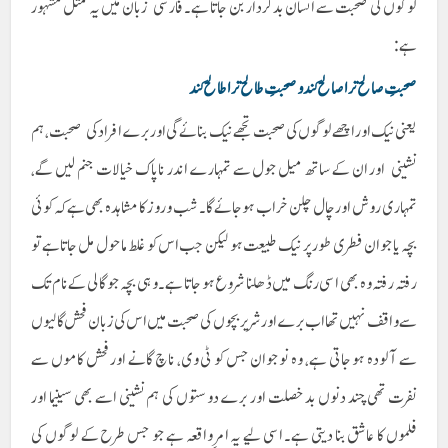
لوگوں کی صحبت سے انسان بد کردار بن جاتا ہے۔ فارسی زبان میں یہ مثل مشہور
ہے:
صحبتِ صالح ترا صالح کند و صحبتِ طالح ترا طالح کند
یعنی نیک اور اچھے لوگوں کی صحبت تجھے نیک بنائے گی اور برے افراد کی صحبت ، ہم
نشینی اور ان کے ساتھ میل جول سے تمہارے اندر ناپاک خیالات جنم لیں گے،
تمہاری روش اور چال چلن خراب ہو جائے گا۔ شب و روز کا مشاہدہ بھی ہے کہ کوئی
بچہ یا جوان فطری طور پر نیک طبیعت ہو لیکن جب اس کو غلط ماحول مل جاتا ہے تو
رفتہ رفتہ وہ بھی اسی رنگ میں ڈھلنا شروع ہو جاتا ہے۔ وہی بچہ جو گالی کے نام تک
سے واقف نہیں تھا اب برے اور شریر بچوں کی صحبت میں اس کی زبان فحش گالیوں
سے آلودہ ہو جاتی ہے، وہ نوجوان جس کو ٹی وی، ناچ گانے اور فحش کاموں سے
نفرت تھی چند دنوں بد خصلت اور برے دوستوں کی ہم نشینی اسے بھی سینیما اور
فلموں کا عاشق بنا دیتی ہے۔ اسی لیے یہ امرِ واقعہ ہے جو جس طرح کے لوگوں کی