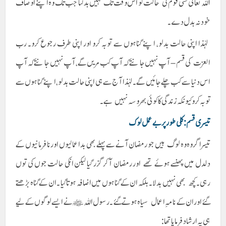
اللہ تعالیٰ کسی قوم کی حالت کو اس وقت تک نہیں بدلتا جب تک وہ اپنے اوصاف
خود نہ بدل دے۔
لہٰذا اپنی حالت بدلو، اپنے گناہوں سے توبہ کرو اور اپنی طرف رجوع کرو۔ رب
العزت کی قسم – آپ نہیں جانتے کہ آپ کب مریں گے، آپ نہیں جانتے کہ آپ
اس دنیا سے کب چلے جائیں گے۔ لہٰذا آج سے ہی اپنی حالت بدلو، اپنے گناہوں سے
توبہ کرو کیونکہ زندگی کا کوئی بھروسہ نہیں ہے۔
تیسری قسم : کلی طور پر بےعمل لوگ
تیسرا گروہ وہ لوگ ہیں جو رمضان آنے سے پہلے بھی بد اعمالیوں اور نافرمانیوں کے
دلدل میں پھنسے ہوئے تھے اور رمضان آ کر گزر گیا لیکن انکی حالت جوں کی توں
رہی۔ کچھ بھی نہیں بدلا۔ بلکہ ان کے گناہوں میں اضافہ ہوتا گیا ۔ ان کے گناہ بڑھتے
گئے اور ان کے نامہِ اعمال سیاہ ہوتے گئے ۔ رسول اللہ ﷺ نے ایسے لوگوں کے لیے
ہی یہ ارشاد فرمایا تھا :