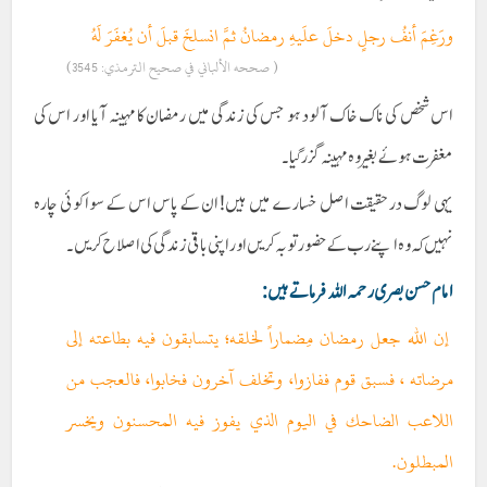
ورَغِمَ أنفُ رجلٍ دخلَ علَيهِ رمضانُ ثمَّ انسلخَ قبلَ أن يُغفَرَ لَهُ
( صححه الألباني في صحيح الترمذي: 3545)
اس شخص کی ناک خاک آلود ہو جس کی زندگی میں رمضان کا مہینہ آیا اور اس کی
مغفرت ہوئے بغیر وہ مہینہ گزر گیا۔
یہی لوگ درحقیقت اصل خسارے میں ہیں! ان کے پاس اس کے سوا کوئی چارہ
نہیں کہ وہ اپنے رب کے حضور توبہ کریں اور اپنی باقی زندگی کی اصلاح کریں۔
امام حسن بصری رحمہ اللہ فرماتے ہیں:
إن الله جعل رمضان مِضماراً لخلقه؛ يتسابقون فيه بطاعته إلی
مرضاته ، فسبق قوم ففازوا، وتخلف آخرون فخابوا، فالعجب من
اللاعب الضاحك في اليوم الذي يفوز فيه المحسنون ويخسر
المبطلون.