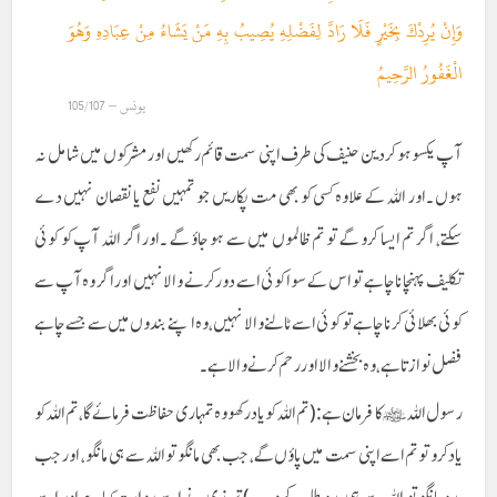
وَإِنْ يُرِدْكَ بِخَيْرٍ فَلَا رَادَّ لِفَضْلِهِ يُصِيبُ بِهِ مَنْ يَشَاءُ مِنْ عِبَادِهِ وَهُوَ
الْغَفُورُ الرَّحِيمُ
یونس – 105/107
آپ یکسو ہو کر دین حنیف کی طرف اپنی سمت قائم رکھیں اور مشرکوں میں شامل نہ
ہوں ۔اور اللہ کے علاوہ کسی کو بھی مت پکاریں جو تمہیں نفع یا نقصان نہیں دے
سکتے، اگر تم ایسا کرو گے تو تم ظالموں میں سے ہو جاؤ گے ۔اور اگر اللہ آپ کو کوئی
تکلیف پہنچانا چاہے تو اس کے سوا کوئی اسے دور کرنے والا نہیں اور اگر وہ آپ سے
کوئی بھلائی کرنا چاہے تو کوئی اسے ٹالنے والا نہیں، وہ اپنے بندوں میں سے جسے چاہے
فضل نوازتا ہے ، وہ بخشنے والا اور رحم کرنے والا ہے۔
رسول اللہ ﷺ کا فرمان ہے: (تم اللہ کو یاد رکھو وہ تمہاری حفاظت فرمائے گا، تم اللہ کو
یاد کرو تو تم اسے اپنی سمت میں پاؤں گے، جب بھی مانگو تو اللہ سے ہی مانگو، اور جب