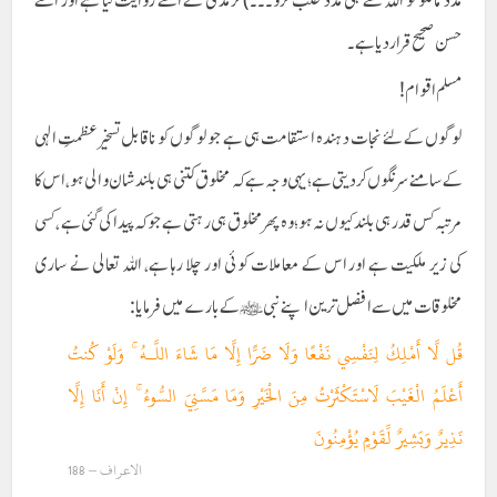
مدد مانگو تو اللہ سے ہی مدد طلب کرو۔۔۔) ترمذی نے اسے روایت کیا ہے اور اسے
حسن صحیح قرار دیا ہے۔
مسلم اقوام!
لوگوں کے لئے نجات دہندہ استقامت ہی ہے جو لوگوں کو ناقابل تسخیر عظمتِ الہی
کے سامنے سرنگوں کر دیتی ہے؛ یہی وجہ ہے کہ مخلوق کتنی ہی بلند شان والی ہو، اس کا
مرتبہ کس قدر ہی بلند کیوں نہ ہو؛ وہ پھر مخلوق ہی رہتی ہے جو کہ پیدا کی گئی ہے ، کسی
کی زیر ملکیت ہے اور اس کے معاملات کوئی اور چلا رہا ہے، اللہ تعالی نے ساری
مخلوقات میں سے افضل ترین اپنے نبی ﷺ کے بارے میں فرمایا:
قُل لَّا أَمْلِكُ لِنَفْسِي نَفْعًا وَلَا ضَرًّا إِلَّا مَا شَاءَ اللَّـهُ ۚ وَلَوْ كُنتُ
أَعْلَمُ الْغَيْبَ لَاسْتَكْثَرْتُ مِنَ الْخَيْرِ وَمَا مَسَّنِيَ السُّوءُ ۚ إِنْ أَنَا إِلَّا
نَذِيرٌ وَبَشِيرٌ لِّقَوْمٍ يُؤْمِنُونَ
الاعراف – 188