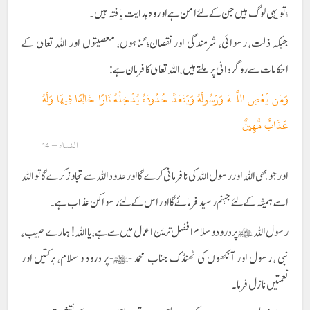
؛ تو یہی لوگ ہیں جن کے لئے امن ہے اور وہ ہدایت یافتہ ہیں۔
جبکہ ذلت، رسوائی، شرمندگی اور نقصان؛ گناہوں، معصیتوں اور اللہ تعالی کے
احکامات سے رو گردانی پر ملتے ہیں، اللہ تعالی کا فرمان ہے:
وَمَن يَعْصِ اللَّـهَ وَرَسُولَهُ وَيَتَعَدَّ حُدُودَهُ يُدْخِلْهُ نَارًا خَالِدًا فِيهَا وَلَهُ
عَذَابٌ مُّهِينٌ
النساء – 14
اور جو بھی اللہ اور رسول اللہ کی نافرمانی کرے گا اور حدود اللہ سے تجاوز کرے گا تو اللہ
اسے ہمیشہ کے لئے جہنم رسید فرمائے گا اور اس کے لئے رسوا کن عذاب ہے۔
رسول اللہ ﷺ پر درود و سلام افضل ترین اعمال میں سے ہے ، یااللہ! ہمارے حبیب،
نبی ، رسول اور آنکھوں کی ٹھنڈک جناب محمد -ﷺ-پر درود و سلام، برکتیں اور
نعمتیں نازل فرما۔