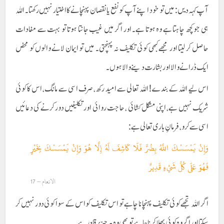
آپ کہہ دیں: میں تو خود اپنے آپ کو نفع یا نقصان پہنچانے کا اختیار نہیں رکھتا۔ اللہ
ہی جو کچھ چاہتا ہے وہ ہوتا ہے۔ اور اگر میں غیب جانتا ہوتا تو بہت سے مفادات
حاصل کر لیتا اور مجھے کبھی کوئی تکلیف نہ پہنچتی۔ میں تو ایمان لانے والوں کو محض
ایک ڈرانے والا اور بشارت دینے والا ہوں۔
اس لیے اللہ کے بندے! اللہ تعالی سے امید رکھ، صرف اسی سے مانگ، اس کا کوئی
شریک نہیں ہے، اپنی مشکل کشائی ، حاجت روائی اور تکلیفیں دور کرنے کی دعائیں
اسی سے کرو، فرمانِ باری تعالی ہے:
وَإِنْ يَمْسَسْكَ اللَّهُ بِضُرٍّ فَلَا كَاشِفَ لَهُ إِلَّا هُوَ وَإِنْ يَمْسَسْكَ بِخَيْرٍ
فَهُوَ عَلَى كُلِّ شَيْءٍ قَدِيرٌ
الانعام – 17
اگر اللہ تجھے کوئی تکلیف پہنچانا چاہے تو اس تکلیف کو اس کے سوا کوئی دور نہیں کر
سکتا اور اگر وہ کوئی بھلا کرنا چاہے تو بھی وہ ہر چیز پر قادر ہے ۔