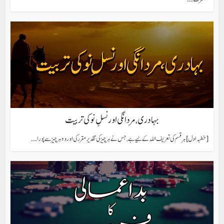
بہادری، مردانگی اور نسلِ نو کی تربیت
[خطبہ اول] ہر قسم کی تعریف اللہ کے لیے ہے، جس نے ہر چیز کی تقدیر مقرر کی اور وہ ہر چیز سے پورا...