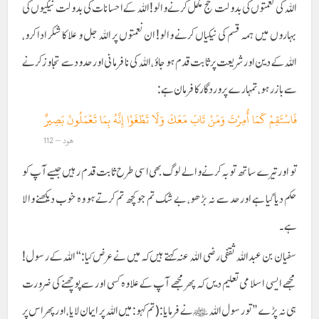
اللہ کی نعمتوں کی بدولت حج مکمل کرنے والو! اللہ کے احسانات کی بدولت نیکیوں کی
بہاروں میں ہمہ قسم کی نیکیاں کرنے والو! ان نعمتوں پر اللہ جل و علا کا شکر ادا کرو،
اللہ کے دین اور شریعت پر ثابت قدم ہو جاؤ، اللہ کی نافرمانی اور حدود سے تجاوز کرنے
سے باز رہو، تمہارے پروردگار کا فرمان ہے:
فَاسْتَقِمْ كَمَا أُمِرْتَ وَمَنْ تَابَ مَعَكَ وَلَا تَطْغَوْا إِنَّهُ بِمَا تَعْمَلُونَ بَصِيرٌ
هود – 112
تو اور تیرے ساتھ توبہ کرنے والے لوگ بھی اسی طرح ثابت قدم رہیں جیسے آپ کو
حکم دیا گیا ہے اور حد سے نہ بڑھو، بے شک تم جو کچھ تم کرتے ہو وہ خوب دیکھنے والا
ہے۔
سفیان بن عبد اللہ ثقفی رضی اللہ عنہ کہتے ہیں کہ میں نے عرض کیا: “اللہ کے رسول!
مجھے ایسی اسلامی تعلیم دیں کہ پھر مجھے آپ کے علاوہ کسی اور سے پوچھنے کی ضرورت
ہی نہ پڑے” تو رسول اللہ ﷺ نے فرمایا: (تم کہو: میں اللہ پر ایمان لایا، اور پھر اس پر