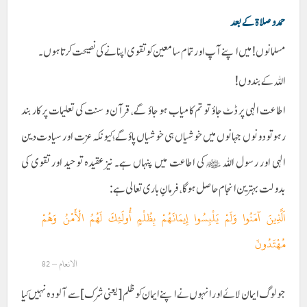
حمد و صلاۃ کے بعد
مسلمانوں! میں اپنے آپ اور تمام سامعین کو تقوی اپنانے کی نصیحت کرتا ہوں۔
اللہ کے بندوں!
اطاعت الہی پر ڈٹ جاؤ تو تم کامیاب ہو جاؤ گے، قرآن و سنت کی تعلیمات پر کار بند
رہو تو دونوں جہانوں میں خوشیاں ہی خوشیاں پاؤ گے؛ کیونکہ عزت اور سیادت دین
الہی اور رسول اللہ ﷺ کی اطاعت میں پنہاں ہے۔ نیز عقیدہ توحید اور تقوی کی
بدولت بہترین انجام حاصل ہو گا، فرمانِ باری تعالی ہے:
اَلَّذِينَ آمَنُوا وَلَمْ يَلْبِسُوا إِيمَانَهُمْ بِظُلْمٍ أُولَئِكَ لَهُمُ الْأَمْنُ وَهُمْ
مُهْتَدُونَ
الانعام – 82
جو لوگ ایمان لائے اور انہوں نے اپنے ایمان کو ظلم [یعنی شرک] سے آلودہ نہیں کیا