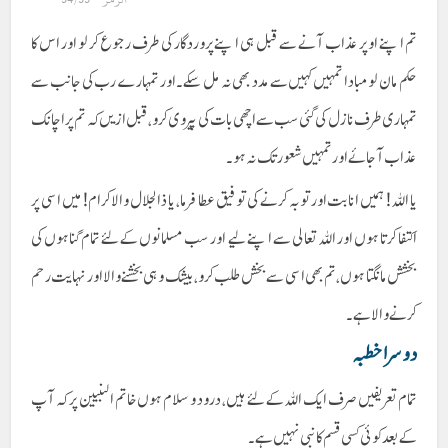
تم اپنے اوپر عذاب آنے سے قبل ہی اپنے پروردگار کی طرف رجوع کر لو اور اس کا
حکم مان لو مبادا تمہیں کہیں سے مدد بھی نہ مل سکے۔ اور تمہارے رب کی جانب سے
تمہاری طرف نازل کی گئی سب سے اچھی بات کی پیروی کرو ، قبل ازیں کہ تم پر اچانک
عذاب آ جائے اور تمہیں شعور تک نہ ہو۔
یا اللہ! ہمیں انابت اور توبہ کرنے کی توفیق عطا فرما، یا ذالجلال والا کرام! میں اسی پر
اکتفا کرتا ہوں اور اللہ تعالی سے اپنے لیے اور سب مسلمانوں کے لئے تمام گناہوں کی
بخشش مانگتا ہوں، تم بھی اسی سے بخش طلب کرو، بیشک وہی بخشنے والا اور نہایت رحم
کرنے والا ہے۔
دوسرا خطبہ
تمام تعریفیں صرف ایک اللہ کے لئے ہیں، درود و سلام ہوں خاتم النبیین پر کہ آپ
کے بعد کوئی کسی قسم کا نبی نہیں ہے۔