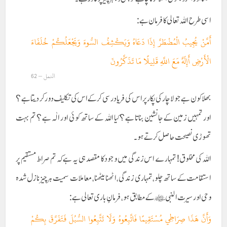
اسی طرح اللہ تعالی کا فرمان ہے:
أَمَّنْ يُجِيبُ الْمُضْطَرَّ إِذَا دَعَاهُ وَيَكْشِفُ السُّوءَ وَيَجْعَلُكُمْ خُلَفَاءَ
الْأَرْضِ أَإِلَهٌ مَعَ اللَّهِ قَلِيلًا مَا تَذَكَّرُونَ
النمل – 62
بھلا کون ہے جو لاچار کی پکار پر اس کی فریاد رسی کر کے اس کی تکلیف دور کر دیتا ہے؟
اور تمہیں زمین کے جانشین بناتا ہے؟ کیا اللہ کے ساتھ کوئی اور الٰہ ہے؟ تم بہت
تھوڑی نصیحت حاصل کرتے ہو۔
اللہ کی مخلوق! تمہارے اس زندگی میں وجود کا مقصد ہی یہ ہے کہ تم صراط مستقیم پر
استقامت کے ساتھ چلو، تمہاری زندگی، اٹھنا بیٹھنا، معاملات سمیت ہر چیز نازل شدہ
وحی اور سیرت النبی ﷺ کے مطابق ہو، فرمانِ باری تعالی ہے:
وَأَنَّ هَذَا صِرَاطِي مُسْتَقِيمًا فَاتَّبِعُوهُ وَلَا تَتَّبِعُوا السُّبُلَ فَتَفَرَّقَ بِكُمْ