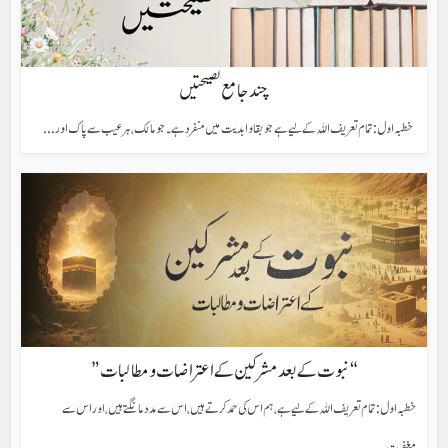
چند جامع نصیحتیں
خطبہ اول: تمام تعریف اللہ کے لیے ہے جو بقا و ابدیت میں منفرد ہے۔ جو مالک، ہر عیب سے پاک اور...
“نبوت کے بعد مشرکین کے اعتراضات و مطالبات”
خطبہ اول: تمام تعریف اللہ کے لیے ہے، ہم اس کی حمد کرتے ہیں، اس سے مدد مانگتے ہیں، اور اس سے
مغفرت...