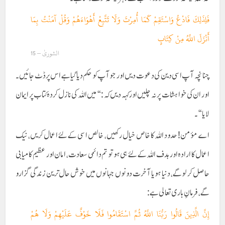
فَلِذَلِكَ فَادْعُ وَاسْتَقِمْ كَمَا أُمِرْتَ وَلَا تَتَّبِعْ أَهْوَاءَهُمْ وَقُلْ آمَنْتُ بِمَا
أَنْزَلَ اللَّهُ مِنْ كِتَابٍ
الشوریٰ – 15
چنانچہ آپ اسی دین کی دعوت دیں اور جو آپ کو حکم دیا گیا ہے اس پر ڈٹ جائیں۔
اور ان کی خواہشات پر نہ چلیں اور کہہ دیں کہ : “میں اللہ کی نازل کردہ کتاب پر ایمان
لایا “۔
اے مؤمن! حدود اللہ کا خاص خیال رکھیں، خالص اسی کے لئے اعمال کریں، نیک
اعمال کا ارادہ اور ہدف اللہ کے لئے ہی ہو تو تم دائمی سعادت، امان اور عظیم کامیابی
حاصل کر لو گے، دنیا ہو یا آخرت دونوں جہانوں میں خوش حال ترین زندگی گزارو
گے، فرمانِ باری تعالی ہے:
إِنَّ الَّذِينَ قَالُوا رَبُّنَا اللَّهُ ثُمَّ اسْتَقَامُوا فَلَا خَوْفٌ عَلَيْهِمْ وَلَا هُمْ