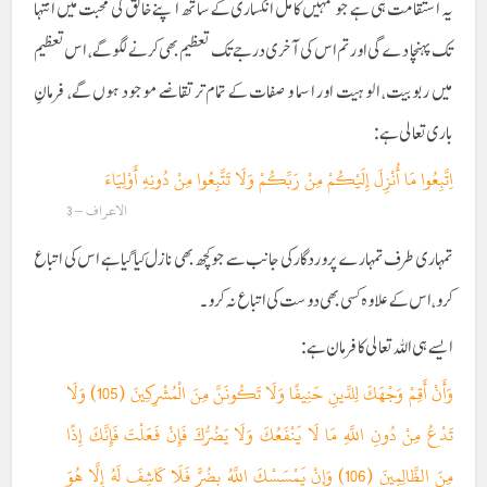
یہ استقامت ہی ہے جو تمہیں کامل انکساری کے ساتھ اپنے خالق کی محبت میں انتہا
تک پہنچا دے گی اور تم اس کی آخری درجے تک تعظیم بھی کرنے لگو گے، اس تعظیم
میں ربوبیت، الوہیت اور اسما و صفات کے تمام تر تقاضے موجود ہوں گے، فرمانِ
باری تعالی ہے:
اِتَّبِعُوا مَا أُنْزِلَ إِلَيْكُمْ مِنْ رَبِّكُمْ وَلَا تَتَّبِعُوا مِنْ دُونِهِ أَوْلِيَاءَ
الاعراف – 3
تمہاری طرف تمہارے پروردگار کی جانب سے جو کچھ بھی نازل کیا گیا ہے اس کی اتباع
کرو، اس کے علاوہ کسی بھی دوست کی اتباع نہ کرو۔
ایسے ہی اللہ تعالی کا فرمان ہے:
وَأَنْ أَقِمْ وَجْهَكَ لِلدِّينِ حَنِيفًا وَلَا تَكُونَنَّ مِنَ الْمُشْرِكِينَ (105) وَلَا
تَدْعُ مِنْ دُونِ اللَّهِ مَا لَا يَنْفَعُكَ وَلَا يَضُرُّكَ فَإِنْ فَعَلْتَ فَإِنَّكَ إِذًا
مِنَ الظَّالِمِينَ (106) وَإِنْ يَمْسَسْكَ اللَّهُ بِضُرٍّ فَلَا كَاشِفَ لَهُ إِلَّا هُوَ