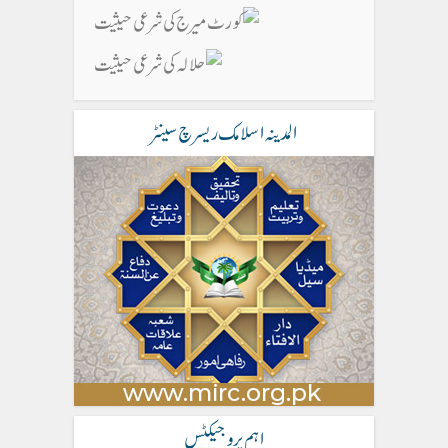
المدینہ اسلامک ریسرچ سینٹر
اہم پروجیکٹس