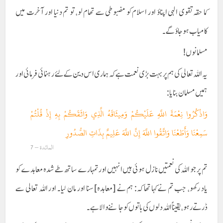
کما حقہ تقوی الہی اپناؤ اور اسلام کو مضبوطی سے تھام لو، تو تم دنیا اور آخرت میں
کامیاب ہو جاؤ گے۔
مسلمانوں!
یہ اللہ تعالی کی ہم پر بہت بڑی نعمت ہے کہ ہماری اس دین کے لئے رہنمائی فرمائی اور
ہمیں مسلمان بنایا:
وَاذْكُرُوا نِعْمَةَ اللَّهِ عَلَيْكُمْ وَمِيثَاقَهُ الَّذِي وَاثَقَكُمْ بِهِ إِذْ قُلْتُمْ
سَمِعْنَا وَأَطَعْنَا وَاتَّقُوا اللَّهَ إِنَّ اللَّهَ عَلِيمٌ بِذَاتِ الصُّدُورِ
المائدة – 7
تم پر جو اللہ کی نعمتیں نازل ہوئی ہیں انہیں اور تمہارے ساتھ طے شدہ معاہدے کو
یاد رکھو، جب تم نے کہا تھا کہ: ہم نے [معاہدہ]سنا اور مان لیا۔ اور اللہ تعالی سے
ڈرتے رہو، یقیناً اللہ دلوں کی باتوں کو جاننے والا ہے۔