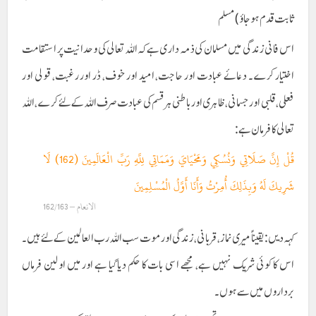
ثابت قدم ہو جاؤ) مسلم
اس فانی زندگی میں مسلمان کی ذمہ داری ہے کہ اللہ تعالی کی وحدانیت پر استقامت
اختیار کرے۔ دعائے عبادت اور حاجت، امید اور خوف، ڈر اور رغبت، قولی اور
فعلی، قلبی اور جسمانی ، ظاہری اور باطنی ہر قسم کی عبادت صرف اللہ کے لئے کرے، اللہ
تعالی کا فرمان ہے:
قُلْ إِنَّ صَلَاتِي وَنُسُكِي وَمَحْيَايَ وَمَمَاتِي لِلَّهِ رَبِّ الْعَالَمِينَ (162) لَا
شَرِيكَ لَهُ وَبِذَلِكَ أُمِرْتُ وَأَنَا أَوَّلُ الْمُسْلِمِينَ
الانعام – 162/163
کہہ دیں: یقیناً میری نماز، قربانی، زندگی اور موت سب اللہ رب العالمین کے لئے ہیں۔
اس کا کوئی شریک نہیں ہے، مجھے اسی بات کا حکم دیا گیا ہے اور میں اولین فرماں
برداروں میں سے ہوں۔