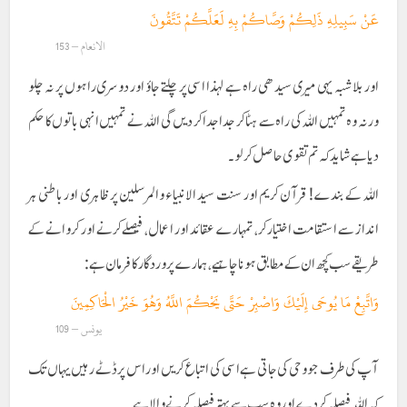
عَنْ سَبِيلِهِ ذَلِكُمْ وَصَّاكُمْ بِهِ لَعَلَّكُمْ تَتَّقُونَ
الانعام – 153
اور بلاشبہ یہی میری سیدھی راہ ہے لہذا اسی پر چلتے جاؤ اور دوسری راہوں پر نہ چلو
ورنہ وہ تمہیں اللہ کی راہ سے ہٹا کر جدا جدا کر دیں گی اللہ نے تمہیں انہی باتوں کا حکم
دیا ہے شاید کہ تم تقوی حاصل کر لو۔
اللہ کے بندے! قرآن کریم اور سنت سید الانبیاء والمرسلین پر ظاہری اور باطنی ہر
انداز سے استقامت اختیار کر، تمہارے عقائد اور اعمال، فیصلے کرنے اور کروانے کے
طریقے سب کچھ ان کے مطابق ہونا چاہیے، ہمارے پروردگار کا فرمان ہے:
وَاتَّبِعْ مَا يُوحَى إِلَيْكَ وَاصْبِرْ حَتَّى يَحْكُمَ اللَّهُ وَهُوَ خَيْرُ الْحَاكِمِينَ
یونس – 109
آپ کی طرف جو وحی کی جاتی ہے اسی کی اتباع کریں اور اس پر ڈٹے رہیں یہاں تک
کہ اللہ فیصلہ کر دے اور وہ سب سے بہتر فیصلہ کرنے والا ہے ۔