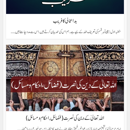
بد اعمالی کا فریب
خطبہ اول: یقیناً ہر قسم کی تعریف اللہ کے لیے ہے۔ ہم اس کی حمد بیان کرتے ہیں، اس سے مدد چاہتے ہیں،...
اللہ تعالیٰ کے دین کی نصرت (فضائل، احکام و مسائل)
امامِ حرم ڈاکٹر الشیخ عبدالبارئ بن عواض ثُبیتی حفظہ اللہ نے جمعہ کا خطبہ اس موضوع پر دیا:’’اللہ...