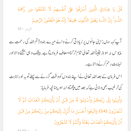
قُلْ يَا عِبَادِيَ الَّذِينَ أَسْرَفُوا عَلَىٰ أَنفُسِهِمْ لَا تَقْنَطُوا مِن رَّحْمَةِ
اللَّـهِ ۚ إِنَّ اللَّـهَ يَغْفِرُ الذُّنُوبَ جَمِيعًا ۚ إِنَّهُ هُوَ الْغَفُورُ الرَّحِيمُ
الزمر – 53
آپ کہہ دیں: اپنی جانوں پر زیادتی کرنے والے میرے بندو! تم اللہ کی رحمت سے
مایوس نہ ہونا، یقیناً اللہ تعالی تمام تر گناہ معاف فرما دیتا ہے، بیشک وہی بخشنے والا اور
نہایت رحم کرنے والا ہے۔
اس فرمان کے بعد اللہ تعالی نے اپنے بندوں کو وقت گزرنے سے پہلے توبہ اور انابت
کی ترغیب بھی دلائی ہے کہ بعد میں پچھتاوا نہ ہو ، چنانچہ فرمایا:
وَأَنِيبُوا إِلَى رَبِّكُمْ وَأَسْلِمُوا لَهُ مِنْ قَبْلِ أَنْ يَأْتِيَكُمُ الْعَذَابُ ثُمَّ لَا
تُنْصَرُونَ (54) وَاتَّبِعُوا أَحْسَنَ مَا أُنْزِلَ إِلَيْكُمْ مِنْ رَبِّكُمْ مِنْ قَبْلِ
أَنْ يَأْتِيَكُمُ الْعَذَابُ بَغْتَةً وَأَنْتُمْ لَا تَشْعُرُونَ
الزمر – 54/55