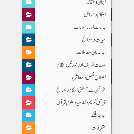
ایمان وعقائد
احکام و مسائل
بدعات اور رسومات
سیرت و سوانح
جدید مالی معاملات
حدیث شریف اور محدثین عظام
اصلاحِ نفس و معاشرہ
خواتین سے متعلق احکام و نصائح
قرآن کریم و تفاسیر و علومِ قرآن
جدید فتنے
متفرقات