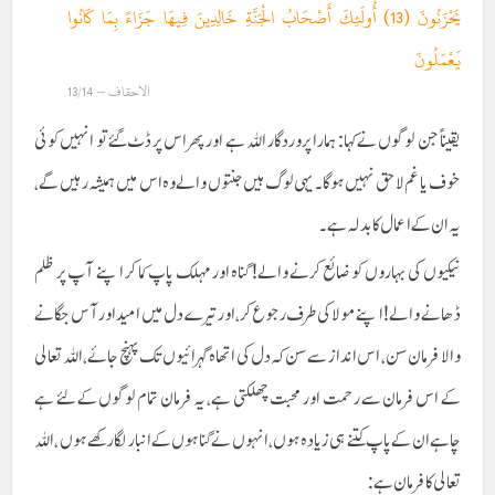
يَحْزَنُونَ (13) أُولَئِكَ أَصْحَابُ الْجَنَّةِ خَالِدِينَ فِيهَا جَزَاءً بِمَا كَانُوا
يَعْمَلُونَ
الاحقاف – 13/14
یقیناً جن لوگوں نے کہا: ہمارا پروردگار اللہ ہے اور پھر اس پر ڈٹ گئے تو انہیں کوئی
خوف یا غم لاحق نہیں ہو گا۔ یہی لوگ ہیں جنتوں والے وہ اس میں ہمیشہ رہیں گے،
یہ ان کے اعمال کا بدلہ ہے۔
نیکیوں کی بہاروں کو ضائع کرنے والے! گناہ اور مہلک پاپ کما کر اپنے آپ پر ظلم
ڈھانے والے! اپنے مولا کی طرف رجوع کر، اور تیرے دل میں امید اور آس جگانے
والا فرمان سن، اس انداز سے سن کہ دل کی اتھاہ گہرائیوں تک پہنچ جائے، اللہ تعالی
کے اس فرمان سے رحمت اور محبت چھلکتی ہے، یہ فرمان تمام لوگوں کے لئے ہے
چاہے ان کے پاپ کتنے ہی زیادہ ہوں، انہوں نے گناہوں کے انبار لگا رکھے ہوں ، اللہ
تعالی کا فرمان ہے: