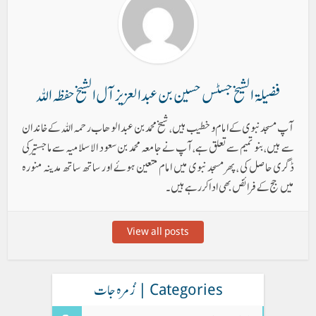
فضیلۃ الشیخ جسٹس حسین بن عبد العزیز آل الشیخ حفظہ اللہ
آپ مسجد نبوی کے امام و خطیب ہیں، شیخ محمد بن عبدالوھاب رحمہ اللہ کے خاندان
سے ہیں، بنو تمیم سے تعلق ہے، آپ نے جامعہ محمد بن سعود الاسلامیہ سے ماجستیر کی
ڈگری حاصل کی ، پھر مسجد نبوی میں امام متعین ہوئے اور ساتھ ساتھ مدینہ منورہ
میں جج کے فرائض بھی ادا کررہے ہیں۔
View all posts
Categories | زُمرہ جات