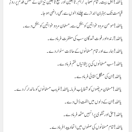
یا اللہ! اہل بیت، تمام صحابہ کرام ، تابعین اور تبع تابعین نیز ان کے نقش قدم پر روزِ
قیامت تک بہترین انداز سے چلنے والوں سے بھی راضی ہو جا۔
یا اللہ! مومن مرد و خواتین کو بخش سے، مسلمان مرد و خواتین کو بخش دے۔
یا اللہ! زندہ اور فوت شدگان سب کی مغفرت فرما دے۔
یا اللہ! ہمارے اور تمام مسلمانوں کے حالات سنوار دے۔
یا اللہ! سب مسلمانوں کی پریشانیاں ختم فرما دے۔
یا اللہ! ان کی مشکل کشائی فرما دے۔
یا اللہ! مسلمان مریضوں کو شفا یاب فرما۔ یا اللہ! غریب مسلمانوں کو مالدار کر دے۔
یا اللہ! ان کے دلوں میں الفت ڈال دے۔
یا اللہ! حق اور تقوی پر انہیں متحد فرما دے۔
یا اللہ! تمام مسلمانوں کی صفوں میں اتحاد پیدا فرما دے۔