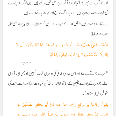
اور جو آپ سے پہلے اتارا گیا اور وہ آخرت پر بھی یقین رکھتے ہیں۔ یہی لوگ اپنے رب
کی طرف سے ہدایت پر ہیں۔ اور یہ لوگ فلاح اور نجات پانے والے ہیں ۔
بے شک وہ جنت میں داخل ہونے کا سبب ہے۔ نبی اکرم ﷺ نے ابو ہریرۃ رضی اللہ
عنہ سے فرمایا :
اذْهَبْ بنَعْلَيَّ هاتَيْنِ، فمَن لَقِيتَ مِن وراءِ هذا الحائِطَ يَشْهَدُ أنْ لا
إلَهَ إلَّا اللَّهُ مُسْتَيْقِنًا بها قَلْبُهُ، فَبَشِّرْهُ بالجَنَّةِ
صحیح مسلم
”میرے جوتے لے جاؤ اور اس چار دیواری کی دوسری طرف تمہیں جو بھی ایسا آدمی
ملے۔ جو دل کے پورے یقین کے ساتھ لا الہ الا اللہ کی شہادت دیتا ہو۔ اسے جنت کی
خوش خبری سنا دو“۔
يقولُ رِفاعةُ بنُ رافعٍ رَضِي اللهُ عَنه قامَ أبو بَكرٍ الصِّدِّيقُ على
المنبرِ ثمَّ بَكى فقالَ قامَ رسولُ اللَّهِ صلَّى اللَّه عليه وسلم على