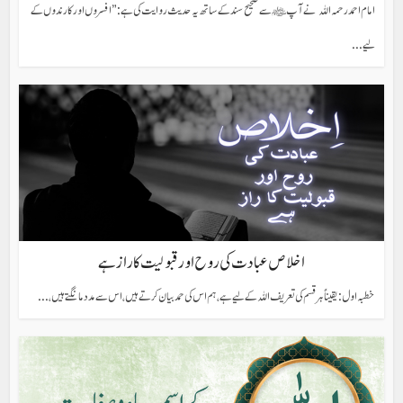
امام احمد رحمہ اللہ نے آپ ﷺ سے صحیح سند کے ساتھ یہ حدیث روایت کی ہے: ” افسروں اور کارندوں کے
لیے...
اخلاص عبادت کی روح اور قبولیت کا راز ہے
خطبہ اول: یقیناً ہر قسم کی تعریف اللہ کے لیے ہے، ہم اس کی حمد بیان کرتے ہیں، اس سے مدد مانگتے ہیں،...