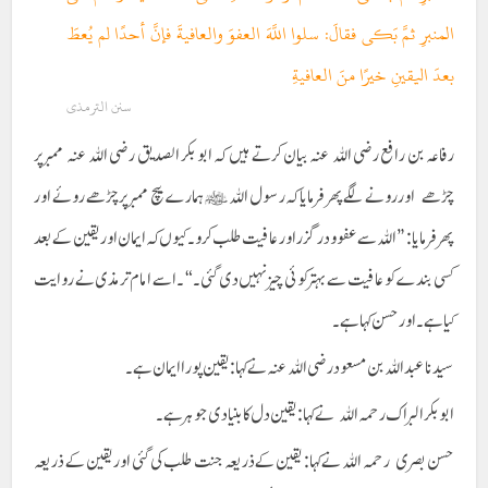
المنبرِ ثمَّ بَكى فقالَ: سلوا اللَّهَ العفوَ والعافيةَ فإنَّ أحدًا لم يُعطَ
بعدَ اليقينِ خيرًا منَ العافيةِ
سنن الترمذی
رفاعہ بن رافع رضی اللہ عنہ بیان کرتے ہیں کہ ابو بکر الصدیق رضی اللہ عنہ ممبر پر
چڑھے اور رونے لگےپھر فرمایا کہ رسول الله ﷺ ہمارے بیچ ممبر پر چڑھے روئے اور
پھر فرمایا: ”اللہ سے عفو و در گزر اور عافیت طلب کرو ۔ کیوں کہ ایمان اور یقین کے بعد
کسی بندے کو عافیت سے بہتر کوئی چیز نہیں دی گئی ۔“۔ اسے امام ترمذی نے روایت
کیا ہے۔ اور حسن کہا ہے۔
سیدنا عبداللہ بن مسعود رضی اللہ عنہ نے کہا : یقین پورا ایمان ہے۔
ابو بکر البراک رحمہ اللہ نے کہا: یقین دل کا بنیادی جو ہر ہے ۔
حسن بصری رحمہ اللہ نے کہا: یقین کے ذریعہ جنت طلب کی گئی اور یقین کے ذریعہ