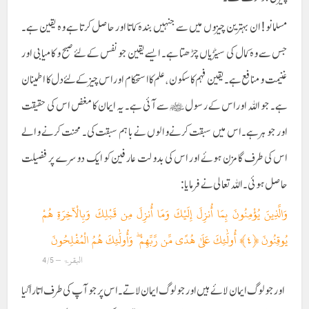
مسلمانو ! ان بہترین چیزوں میں سے جنہیں بندہ کماتا اور حاصل کرتا ہے وہ یقین ہے۔
جس سے وہ کمال کی سیٹڑیاں چڑھتا ہے۔ ایسے یقین جو نفس کے لئے صبح و کامیابی اور
غنیمت و منافع ہے۔ یقین فہم کا سکون ،علم کا استحکام اور اس چیز کے لئے دل کا اطمینان
ہے۔ جو اللہ اور اس کے رسول ﷺ سے آئی ہے۔ یہ ایمان کا مغض اس کی حقیقت
اور جو ہر ہے۔ اس میں سبقت کرنے والوں نے باہم سبقت کی۔ محنت کرنے والے
اس کی طرف گامزن ہوئے اور اس کی بدولت عارفین کو ایک دوسرے پر فضیلت
حاصل ہوئی۔اللہ تعالی نے فرمایا :
وَالَّذِينَ يُؤْمِنُونَ بِمَا أُنزِلَ إِلَيْكَ وَمَا أُنزِلَ مِن قَبْلِكَ وَبِالْآخِرَةِ هُمْ
يُوقِنُونَ ‎﴿٤﴾‏ أُولَٰئِكَ عَلَىٰ هُدًى مِّن رَّبِّهِمْ ۖ وَأُولَٰئِكَ هُمُ الْمُفْلِحُونَ
البقرۃ – 4/5
اور جو لوگ ایمان لائے ہیں اور جو لوگ ایمان لاتے۔ اس پر جو آپ کی طرف اتارا گیا