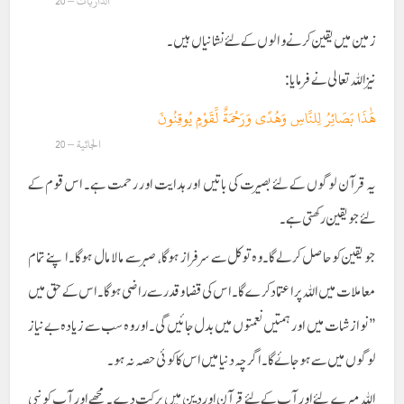
الذاریات – 20
زمین میں یقین کرنے والوں کے لئے نشانیاں ہیں۔
نیز اللہ تعالی نے فرمايا :
هَٰذَا بَصَائِرُ لِلنَّاسِ وَهُدًى وَرَحْمَةٌ لِّقَوْمٍ يُوقِنُونَ
الجاثية – 20
یہ قرآن لوگوں کے لئے بصیرت کی باتیں اور ہدایت اور رحمت ہے۔ اس قوم کے
لئے جو یقین رکھتی ہے۔
جو یقین کو حاصل کر لے گا۔ وہ تو کل سے سر فراز ہو گا ، صبر سے مالا مال ہو گا۔ اپنے تمام
معاملات میں اللہ پر اعتماد کرے گا۔ اس کی قضا و قدر سے راضی ہو گا۔ اس کے حق میں
” نوازشات میں اور ہمتیں نعمتوں میں بدل جائیں گی۔ اور وہ سب سے زیادہ بے نیاز
لوگوں میں سے ہو جائے گا۔ اگرچہ دنیا میں اس کا کوئی حصہ نہ ہو۔
اللہ میرے لئے اور آپ کے لئے قرآن اور دین میں برکت دے۔ مجھے اور آپ کو نبی