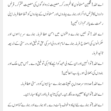
اے اللہ ! غمگین مسلمانوں کا غم دور کر ۔ مصیبت زدہ لوگوں کی مصیبت ختم کر ۔ قرض
داروں کا قرض ادا کر اور ہمارے بیماروں اور مسلمانوں کے بیماروں کو شفا عطا فرما۔ اپنی
رحمت سے یا ارحم الراحمین !
اے اللہ ! تو ہمیں ہمارے وطنوں میں امن عطا فرما۔ ہمارے سر براہوں اور
حکرانوں کی اصلاح فرما۔ ہمارے امام اور ولی امر کی حق توفیق اور درستی کے ذریعہ
تائید فرما۔
اے اللہ! تو انہیں اور ان کے ولی عہد کو ایسے کام کی توفیق دے۔ جس میں ملک اور
بندوں کی بھلائی ہو۔ یارب العالمین !
اے اللہ! حدود و سرحدوں پر تعینات ہمارے سپاہیوں کو درستی عطا فرما۔
اے اللہ! توان کا معین و مددگار بن۔ ان کی تائید فرما اور ان کا سہارا بن۔
اے اللہ! تو ہمارے لئے اپنا وہ خوف بانٹ دے۔ جو ہمارے اور ہمارے گناہوں کے