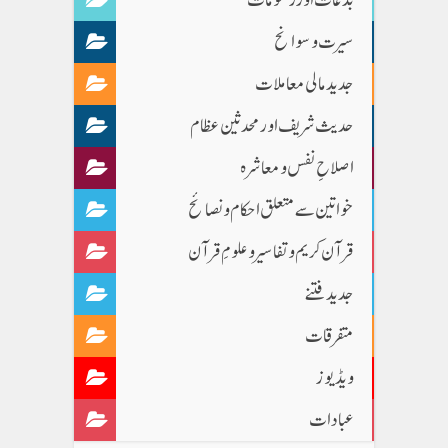
سیرت و سوانح
جدید مالی معاملات
حدیث شریف اور محدثین عظام
اصلاحِ نفس و معاشرہ
خواتین سے متعلق احکام و نصائح
قرآن کریم و تفاسیر و علومِ قرآن
جدید فتنے
متفرقات
ویڈیوز
عبادات