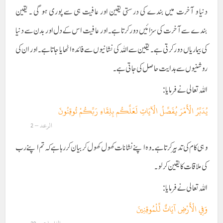
دنیا و آخرت میں بندے کی درستی یقین اور عافیت ہی سے پوری ہو گی ۔ یقین
بندے سے آخرت کی سزائیں دور کرتا ہے۔ اور عافیت اس کے دل اور بدن سے دنیا
کی بیماریاں دور کرتی ہے۔ یقین سے اللہ کی نشانیوں سے فائدہ اٹھایا جاتا ہے۔ اور ان کی
روشنیوں سے ہدایت حاصل کی جاتی ہے۔
اللہ تعالی نے فرمایا :
يُدَبِّرُ الْأَمْرَ يُفَصِّلُ الْآيَاتِ لَعَلَّكُم بِلِقَاءِ رَبِّكُمْ تُوقِنُونَ
الرعد – 2
وہی کام کی تدبیر کرتا ہے۔ وہ اپنے نشانات کھول کھول کر بیان کر رہا ہے کہ تم اپنے رب
کی ملاقات کا یقین کرلو۔
اللہ تعالی نے فرمایا :
وَفِي الْأَرْضِ آيَاتٌ لِّلْمُوقِنِينَ