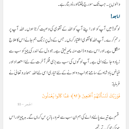
والوں پر ۔ جب تک سورج چمکتا اور ڈوبتار ہے۔
اما بعد !
لوگو! میں آپ کو اور اپنے آپ کو اللہ کے تقوی کی وصیت کرتا ہوں۔ اللہ آپ پر
رحم کرے۔ آپ اللہ کا تقوی اختیار کریں۔ جس کے دل پر زنگ جم جائے اس کا علاج
مشکل ہے۔ اور اس سے وہ ذات منہ پھیر لیتی ہے۔ جو دل کے اندر کی چیز کو سب سے
زیادہ جاننے والی ہے۔ آپ لوگوں کی سب سے بڑی فکر آخرت کے لئے استعداد اور
فیاض بادشاہ کے سامنے جواب دہ ہونے کے لئے تیاری اسی لئے اللہ سبحانہ و تعالیٰ نے
فرمایا :
فَوَرَبِّكَ لَنَسْأَلَنَّهُمْ أَجْمَعِينَ ‎﴿٩٢﴾‏ عَمَّا كَانُوا يَعْمَلُونَ
الحجر – 93
قسم ہے تیرے پالنے والے کی ہم ان سب سے ضرور باز پرس کریں گے۔ ہر چیز اور اس
چیز کی جو کرتے تھے۔