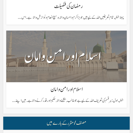
رمضان کی فضیلت
پہلا خطبہ تمام تعریفیں اللہ کے لیے ہیں جو بڑا کرم و احسان والا، وسیع انعام و نوازش والا ہے ۔اس...
اسلام اور امن و امان
خطبہ اول: ہر قسم کی تعریف اللہ کے لیے ہے جو غالب، بخشنے والا، حکیم اور قدر کرنے والا ہے۔ میں اپنے...
مصنف/ مقرر کے بارے میں