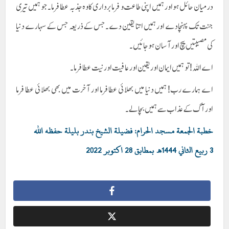
درمیان حائل ہو اور ہمیں اپنی طاعت و فرما بر داری کا وہ جذبہ عطا فرما۔ جو ہمیں تیری
جنت تک پہنچادے اورہمیں اتنا یقین دے۔ جس کے ذریعہ جس کے سہارے دنیا
کی مصیبتیں بیچ اور آسان ہو جائیں۔
اے اللہ! تو ہمیں ایمان اور یقین اور عافیت اور نیت عطا فرما۔
اے ہمارے رب! ہمیں دنیا میں بھلائی عطا فرما اور آخرت میں بھی بھلائی عطا فرما
اور آگ کےعذاب سے ہمیں بچالے۔
خطبة الجمعة مسجد الحرام: فضیلة الشیخ بندر بلیلة حفظه اللہ
3 ربیع الثاني 1444هـ بمطابق 28 اکتوبر 2022