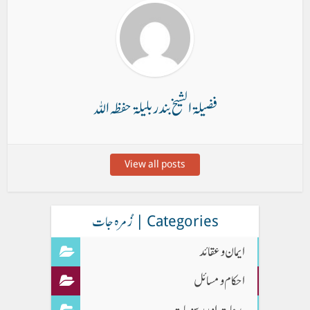
فضیلۃ الشیخ بندر بلیلۃ حفظہ اللہ
View all posts
Categories | زُمرہ جات
ایمان وعقائد
احکام و مسائل
بدعات اور رسومات