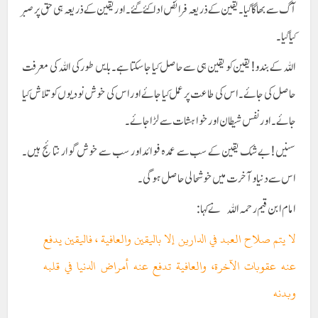
آگ سے بھاگا گیا۔ یقین کے ذریعہ فرائض ادا کئے گئے۔ اور یقین کے ذریعہ ہی حق پر صبر
کیا گیا۔
اللہ کے بندو! یقین کو یقین ہی سے حاصل کیا جا سکتا ہے۔ بایں طور کی اللہ کی معرفت
حاصل کی جائے۔ اس کی طاعت پر عمل کیا جائے اور اس کی خوش نودیوں کو تلاش کیا
جائے۔ اور نفس شیطان اور خواہشات سے لڑا جائے۔
سنیں ! بے شک یقین کے سب سے عمدہ فوائد اور سب سے خوش گوار نتائج ہیں۔
اس سے دنیا و آخرت میں خوشحالی حاصل ہو گی۔
امام ابن قیم رحمہ اللہ نے کہا :
لا يتم صلاح العبد في الدارين إلا باليقين والعافية ، فاليقين يدفع
عنه عقوبات الآخرة، والعافية تدفع عنه أمراض الدنيا في قلبه
وبدنه