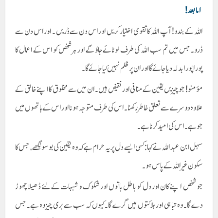
اما بعد !
اللہ کے بندو! آپ اللہ کا تقوی اختیار کریں اور اس دن سے ڈریں ۔ اور اس دن سے
ڈرو۔ جس میں تم سب اللہ کی طرف لوٹائے جاؤ گے اور ہر شخص کو اس کے اعمال کا
پورا پورا بدلہ دیا جائے گا اور ان پر ظلم نہیں کیا جائے گا۔
مؤمنو! جو چیزیں یقین کے منافی اور نقیض ہیں۔ ان میں سے مخلوق کا اپنے خالق کے
علاوہ دوسرے سے تعلق خاطر رکھنا۔ اس کی طرف متوجہ ہونا اور اس کے ہاتھوں میں
جو ہے۔ اس کی امید کرنا ہے۔
سہل ابن عبد اللہ نے کہا : کسی ایسے دل پر یہ حرام ہے کہ وہ یقین کی بوسونگھے، جس کا
سکون غیر اللہ کے پاس ہو۔
جو شخص اپنے کان اور دل کو باطل باتوں اور شکوک و شبہات کے لئے ڈھیلا چھوڑ
دے گا۔ وہ تباہی اور ہلاکتوں میں گرے گا۔ کیوں کہ سب سے بری چیز وہ ہے۔ جس