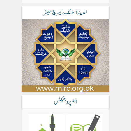
المدینہ اسلامک ریسرچ سینٹر
اہم پروجیکٹس