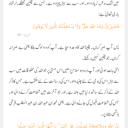
میں شک وشبہ زیادہ ہو۔ اور سب سے بہتر چیز وہ ہے۔ جس سے یقین جھلکے۔ارشادِ
باری تعالیٰ ہے:
فَاصْبِرْ إِنَّ وَعْدَ اللَّهِ حَقٌّ ۖ وَلَا يَسْتَخِفَّنَّكَ الَّذِينَ لَا يُوقِنُونَ
الروم – 60
پس آپ صبر کریں۔ یقینا اللہ کا وعدہ سچا ہے۔ آپ کو وہ لوگ ہلکا یعنی بے صبرانہ
کریں۔ جو یقین نہیں رکھتے۔
اتنی بات ہوئی اور آپ درود و سلام پڑھیں اس ہستی پر جو اللہ کی مخلوقات میں سب
سے بہتر، اس کی وحی کے لئے چنیدہ اور اس کی رسالت کے لئے منتخب ہے۔ جس کا ذکر
اللہ کے ذکر کے ساتھ دنیا میں بلند ہے۔ اور جو آخرت میں شفاعت کرنے والی اور
جس کی شفاعت قبول کی جانے والی ہے۔ یعنی محمد بن عبد اللہ بن عبد المطلب قرشی
ہاشمی ﷺ پر۔
إِنَّ اللَّهَ وَمَلَائِكَتَهُ يُصَلُّونَ عَلَى النَّبِيِّ ۚ يَا أَيُّهَا الَّذِينَ آمَنُوا صَلُّوا