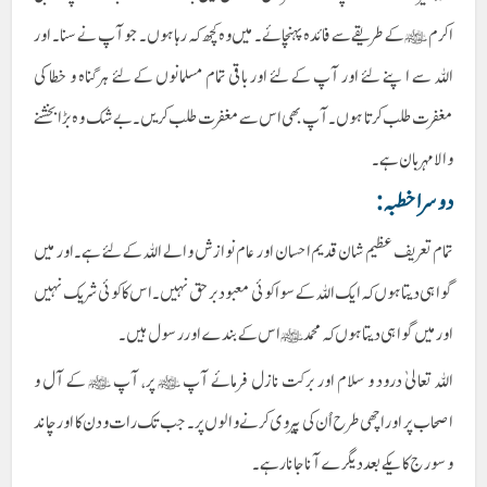
اکرم ﷺ کے طریقے سے فائدہ پہنچائے۔ میں وہ کچھ کہ رہا ہوں۔ جو آپ نے سنا۔ اور
اللہ سے اپنے لئے اور آپ کے لئے اور باقی تمام مسلمانوں کے لئے ہر گناہ و خطا کی
مغفرت طلب کرتا ہوں۔ آپ بھی اس سے مغفرت طلب کریں۔ بے شک وہ بڑا بخشنے
والا مہربان ہے۔
دوسرا خطبہ :
تمام تعریف عظیم شان قدیم احسان اور عام نوازش والے اللہ کے لئے ہے۔ اور میں
گواہی دیتا ہوں کہ ایک اللہ کے سوا کوئی معبود برحق نہیں۔ اس کا کوئی شریک نہیں
اور میں گواہی دیتا ہوں کہ محمد ﷺ اس کے بندے اور رسول ہیں۔
اللہ تعالیٰ درود و سلام اور برکت نازل فرمائے آپ ﷺ پر، آپ ﷺ کے آل و
اصحاب پر اور اچھی طرح اُن کی پیروی کرنے والوں پر۔ جب تک رات و دن کا اور چاند
و سورج کا یکے بعد دیگرے آنا جانا رہے۔