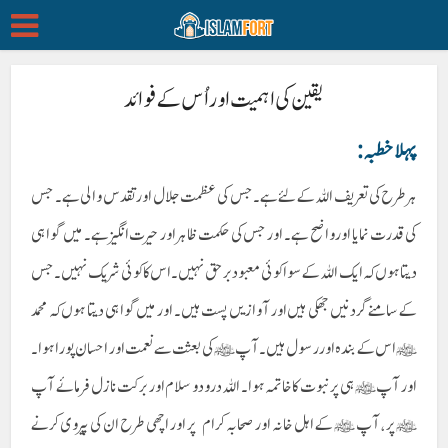
یقین کی اہمیت اور اُس کے فوائد
پہلا خطبہ :
ہر طرح کی تعریف اللہ کے لئے ہے۔ جس کی عظمت جلال اور تقدس والی ہے ۔ جس
کی قدرت نمایا اور واضح ہے۔ اور جس کی حکمت ظاہر اور حیرت انگیز ہے۔ میں گواہی
دیتاہوں کہ ایک اللہ کے سوا کوئی معبود برحق نہیں۔ اس کا کوئی شریک نہیں۔ جس
کے سامنے گردنیں جھکی ہیں اور آوازیں پست ہیں۔ اور میں گواہی دیتا ہوں کہ محمد
ﷺ اس کے بندہ اور رسول ہیں۔ آپ ﷺ کی بعثت سے نعمت اور احسان پورا ہوا۔
اور آپ ﷺ ہی پر نبوت کا خاتمہ ہوا۔ اللہ درود و سلام اور برکت نازل فرمائے آپ
ﷺ پر ، آپ ﷺ کے اہل خانہ اور صحابہ کرام پر اور اچھی طرح ان کی پیروی کرنے