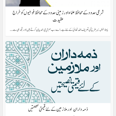
شرعی حدود کے محافظ علماء اور زمینی حدود کے محافظ فوجیوں کو خراج
عقیدت
پہلا خطبہ : ہر طرح کی تعریف اللہ تعالیٰ کے لئے ہے ۔اے رب ہم تیری حمد بیان کرتے ہیں اور تجھ ہی سے...
ذمہ داران اور ملازمین کے لئے قیمتی نصیحتیں