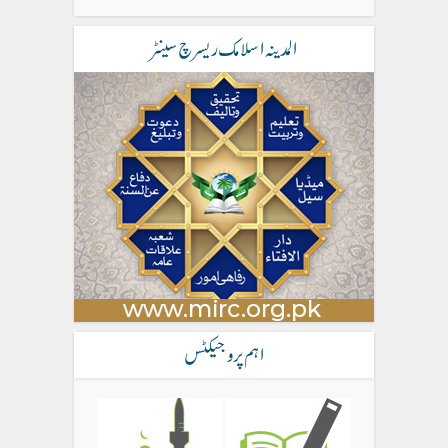
المدینہ اسلامک ریسرچ سینٹر
اہم پروجیکٹس