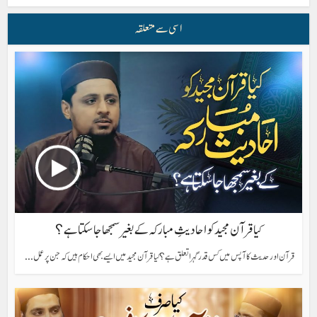
اسی سے متعلقہ
کیا قرآن مجید کو احادیثِ مبارکہ کے بغیر سمجھا جا سکتا ہے؟
قرآن اور حدیث کا آپس میں کس قدر گہرا تعلق ہے؟ کیا قرآن مجید میں ایسے بھی احکام ہیں کہ جن پر عمل...