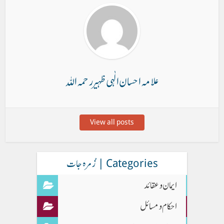
علامہ احسان الٰہی ظہیر رحمہ اللہ
View all posts
Categories | زُمرہ جات
ایمان وعقائد
احکام و مسائل