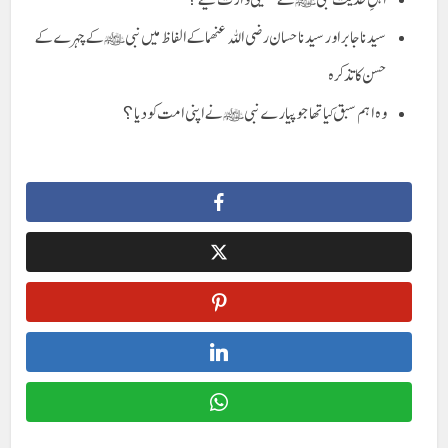
سیدنا جابر اور سیدنا حسان رضی اللہ عنھما کے الفاظ میں نبی ﷺ کے چہرے کے
حسن کا تذکرہ
وہ اہم سبق کیا تھا جو پیارے نبی ﷺ نے اپنی امت کو دیا؟