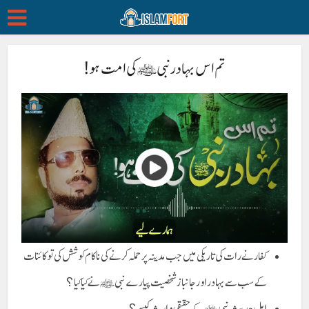
تم اس بہادر نبیﷺ کی امت ہو!
کفار نے رات کی تاریکی میں جب مدینہ پر حملہ کرنے کی ناکام کوشش کی تو کائنات
کے سب سے بہادر اور جانباز شخصیت پیارے نبی ﷺ نے کیا کیا؟
اہلِ حدیث نبیﷺ کے حقیقی وارث کیسے؟