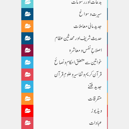
بدعات اور رسومات
سیرت و سوانح
جدید مالی معاملات
حدیث شریف اور محدثین عظام
اصلاحِ نفس و معاشرہ
خواتین سے متعلق احکام و نصائح
قرآن کریم و تفاسیر و علومِ قرآن
جدید فتنے
متفرقات
ویڈیوز
عبادات