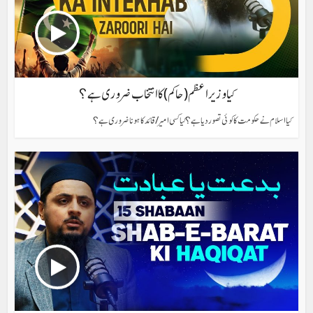
کیا وزیراعظم (حاکم ) کا انتخاب ضروری ہے؟
کیا اسلام نے حکومت کا کوئی تصور دیا ہے؟ کیا کسی امیر/ قائد کا ہونا ضروری ہے؟