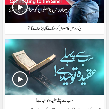
میٹا ورس فاصلوں کو مٹائے گا یا بڑھائے گا؟
سب سے پہلے عقیدہ توحید ہے!