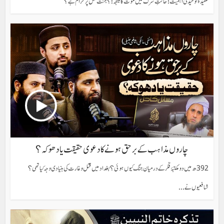
عقیدہ توحید کی اہمیت! حالتِ شرک میں موت کا نتیجہ!؟ جنت کس پر حرام ہے؟
چاروں مذاہب کے برحق ہونے کا دعوی حقیقت یا دھوکہ؟
392ھ میں دو مکتبۂ فکر کے درمیان جنگ کیوں ہوئی؟بغداد میں قتل و غارت کی بنیادی وجہ کیا تھی؟
شافعیوں نے...