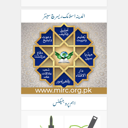
المدینہ اسلامک ریسرچ سینٹر
اہم پروجیکٹس