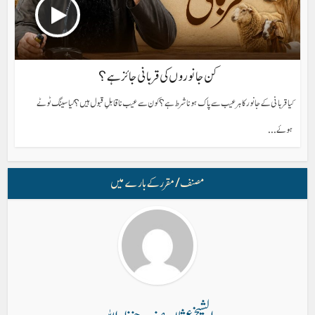
کن جانوروں کی قربانی جائز ہے؟
کیا قربانی کے جانور کا ہر عیب سے پاک ہونا شرط ہے؟ کون سے عیب ناقابلِ قبول ہیں؟ کیا سینگ ٹوٹے
ہوئے...
مصنف/ مقرر کے بارے میں