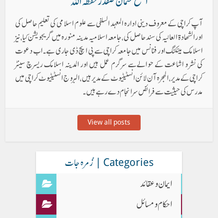
الشیخ عثمان صفدر حفظہ اللہ
آپ کراچی کے معروف دینی ادارہ المعہد السلفی سے علوم اسلامی کی تعلیم حاصل کی
اورالشھادۃ العالیہ کی سند حاصل کی، جامعہ اسلامیہ مدینہ منورہ میں گریجویشن کیا، نیز
اسلامک بینکنگ اور فنانس میں جامعہ کراچی سے پی ایچ ڈی جاری ہے۔ اب دعوت
کی نشر و اشاعت کے حوالےسے سرگرم عمل ہیں اور المدینہ اسلامک ریسرچ سینٹر
کراچی کے مدیر ، الھجرہ آن لائن انسٹیٹیوٹ کے مدیر ہیں ، البروج انسٹیٹیوٹ کراچی میں
مدرس کی حیثیت سے فرائض سرانجام دے رہے ہیں۔
View all posts
Categories | زُمرہ جات
ایمان وعقائد
احکام و مسائل