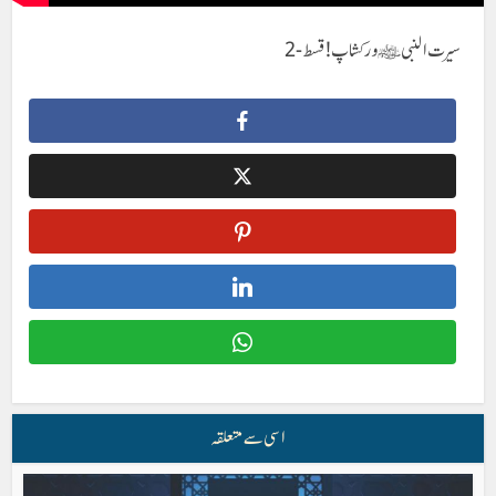
سیرت النبی ﷺ ورکشاپ! قسط-2
اسی سے متعلقہ