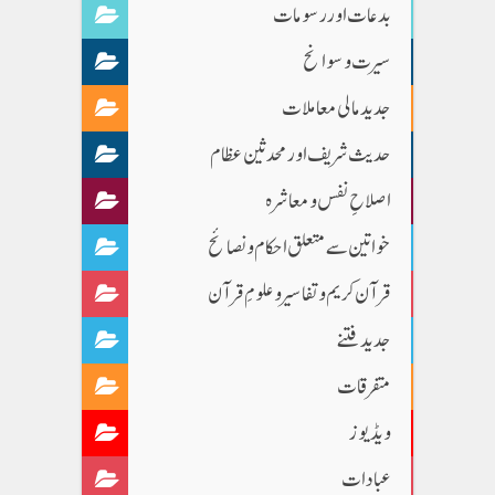
بدعات اور رسومات
سیرت و سوانح
جدید مالی معاملات
حدیث شریف اور محدثین عظام
اصلاحِ نفس و معاشرہ
خواتین سے متعلق احکام و نصائح
قرآن کریم و تفاسیر و علومِ قرآن
جدید فتنے
متفرقات
ویڈیوز
عبادات