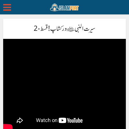
سیرت النبی ﷺ ورکشاپ! قسط-2