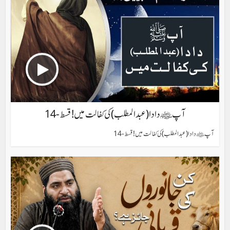
آپ ﷺ دادا (عبد المطلب) کی کفالت میں !قسط-14
آپ ﷺ دادا (عبد المطلب) کی کفالت میں !قسط-14