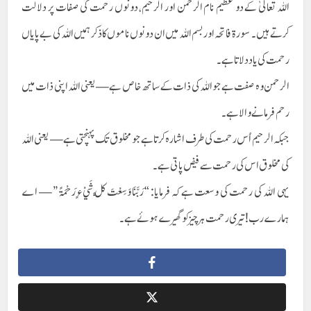
اللہ تعالیٰ کے دو عظیم نام الرحمن اور الرحیم، دونوں رحمت کی صفات پر دلالت
کرتے ہیں۔ سورة فاتحہ اور بسم اللہ میں ان دونوں ناموں کا ذکر ہمیں اللہ کی بے پایاں
رحمت کی یاد دلاتا ہے۔
الرحمن وہ صفت ہے جو اللہ کی ذات کے ساتھ خاص ہے — یعنی اللہ اپنی ذات میں
رحم فرمانے والا ہے۔
جبکہ الرحیم اُس رحمت کی طرف اشارہ کرتا ہے جو مخلوق تک پہنچتی ہے — یعنی اللہ
کی مخلوق اس کی رحمت سے فیض پاتی ہے۔
یہی اللہ کی رحمت کی وسعت ہے کہ فرمایا: “رَبَّنَا وَسِعْتَ كُلَّ شَيْءٍ رَحْمَةً” — اے
ہمارے رب! تیری رحمت ہر چیز کو گھیرے ہوئے ہے۔