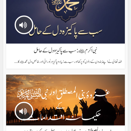
نبی اکرم ﷺ: سب سے پاکیزہ دل کے حامل
اللہ تعالی نے اپنے بندوں کے دلوں کو پرکھا اور سب سے زیادہ پاکیزہ، نورانی اور خالص دل محمد ﷺ کا...