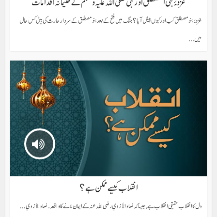
غزوۂ بنی المصطلق اور نبی صلی اللہ علیہ وسلم کے حکیمانہ اقدامات
غزوۂ بنو مصطلق کب اور کیوں پیش آیا؟ جنگ میں فتح کے بعد بنو مصطلق کے سردار حارث کی بیٹی کس حال
میں...
انقلاب کیسے ممکن ہے؟
دل کا انقلاب حقیقی انقلاب ہے، جیسا کہ ضماد الأزدي رضی اللہ عنہ کے ایمان لانے کا واقعہ۔ ضماد الأزدي...