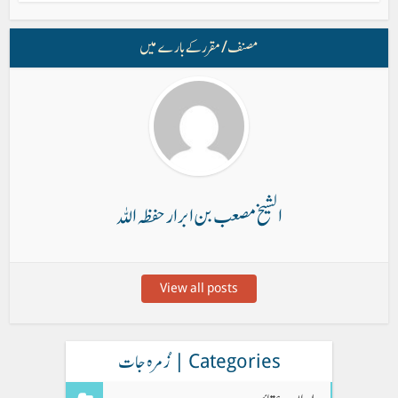
مصنف/ مقرر کے بارے میں
الشیخ مصعب بن ابرار حفظہ اللہ
View all posts
Categories | زُمرہ جات