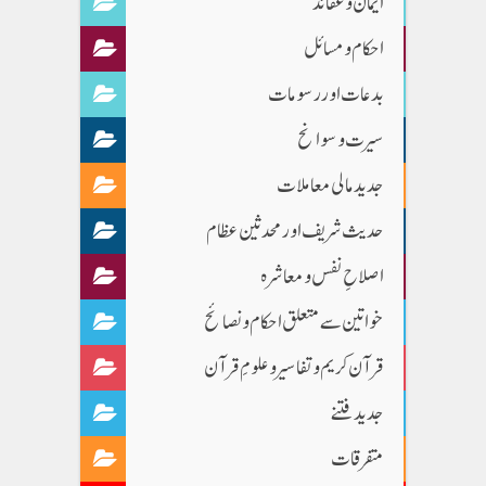
ایمان وعقائد
احکام و مسائل
بدعات اور رسومات
سیرت و سوانح
جدید مالی معاملات
حدیث شریف اور محدثین عظام
اصلاحِ نفس و معاشرہ
خواتین سے متعلق احکام و نصائح
قرآن کریم و تفاسیر و علومِ قرآن
جدید فتنے
متفرقات