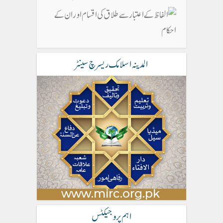
المدینہ اسلامک ریسرچ سینٹر
اہم پروجیکٹس