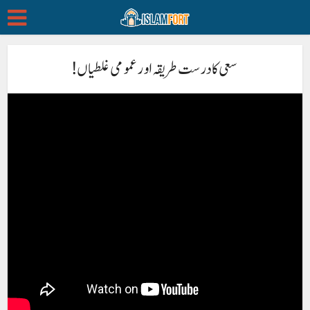
سعی کا درست طریقہ اور عمومی غلطیاں !