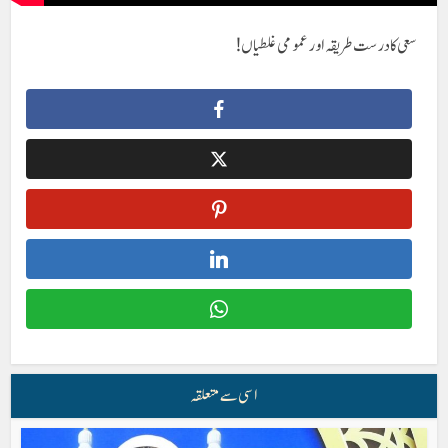
سعی کا درست طریقہ اور عمومی غلطیاں !
اسی سے متعلقہ