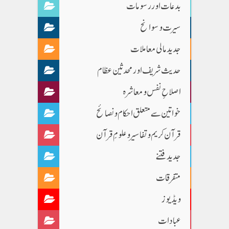
بدعات اور رسومات
سیرت و سوانح
جدید مالی معاملات
حدیث شریف اور محدثین عظام
اصلاحِ نفس و معاشرہ
خواتین سے متعلق احکام و نصائح
قرآن کریم و تفاسیر و علومِ قرآن
جدید فتنے
متفرقات
ویڈیوز
عبادات