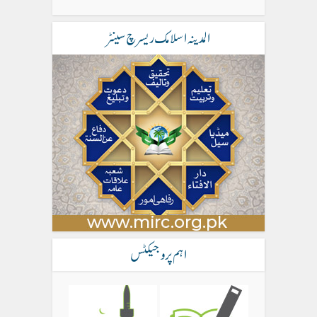
المدینہ اسلامک ریسرچ سینٹر
اہم پروجیکٹس