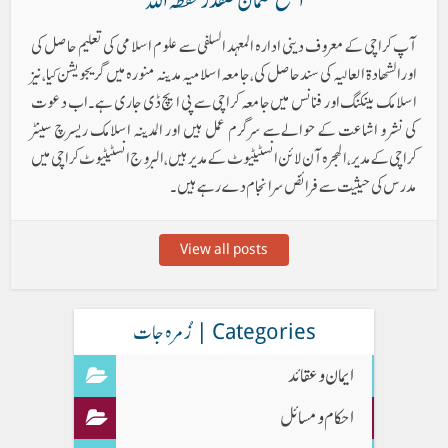
الشیخ عثمان صفدر حفظہ اللہ
آپ کراچی کے معروف دینی ادارہ المعہد السلفی سے علوم اسلامی کی تعلیم حاصل کی
اورالشھادۃ العالیہ کی سند حاصل کی، جامعہ اسلامیہ مدینہ منورہ میں گریجویشن کیا، نیز
اسلامک بینکنگ اور فنانس میں جامعہ کراچی سے پی ایچ ڈی جاری ہے۔ اب دعوت
کی نشر و اشاعت کے حوالےسے سرگرم عمل ہیں اور المدینہ اسلامک ریسرچ سینٹر
کراچی کے مدیر ، الھجرہ آن لائن انسٹیٹیوٹ کے مدیر ہیں ، البروج انسٹیٹیوٹ کراچی میں
مدرس کی حیثیت سے فرائض سرانجام دے رہے ہیں۔
View all posts
Categories | زُمرہ جات
ایمان وعقائد
احکام و مسائل