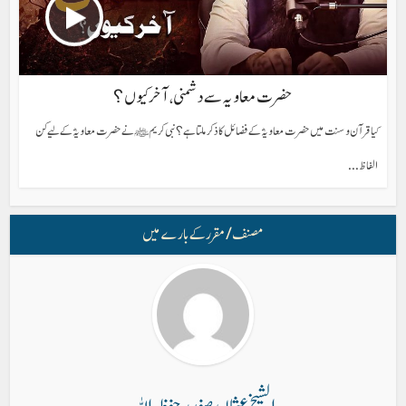
حضرت معاویہ سے دشمنی، آخر کیوں؟
کیا قرآن و سنت میں حضرت معاویہؓ کے فضائل کا ذکر ملتا ہے؟ نبی کریم ﷺ نے حضرت معاویہؓ کے لیے کن
الفاظ...
مصنف/ مقرر کے بارے میں