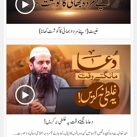
غیبت (اپنےمردہ بھائی کا گوشت کھانا)
دعا مانگتے وقت یہ غلطی نہ کریں!
اللہ تعالی سے دعا کیسے مانگیں؟ دعا میں کن دو باتوں کا خیال رکھا جائے؟ مروجہ اجتماعی دعا کی وہ صورت...