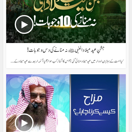
جشنِ عید میلاد النبی ﷺ نہ منانے کی دس وجوہات!
کیا امت کے بہترین ادوار میں عید میلاد منائی گئی؟ اس کا آغاز کب ہوا؟ کیا آئمہ اربعہ سے عید میلاد کے...