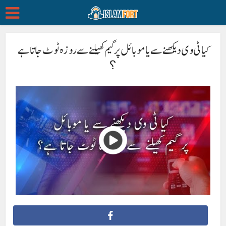
کیا ٹی وی دیکھنے سے یا موبائل پر گیم کھیلنے سے روزہ ٹوٹ جاتا ہے
؟