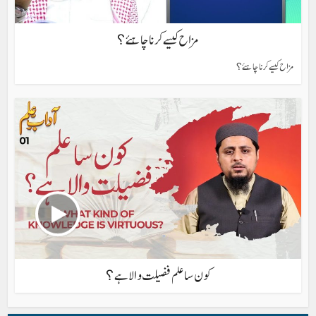
مزاح کیسے کرنا چاہئے؟
مزاح کیسے کرنا چاہئے؟
كون سا علم فضيلت والا ہے؟