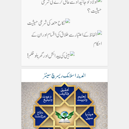
المدینہ اسلامک ریسرچ سینٹر