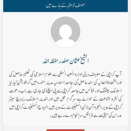
مصنف/ مقرر کے بارے میں
الشیخ عثمان صفدر حفظہ اللہ
آپ کراچی کے معروف دینی ادارہ المعہد السلفی سے علوم اسلامی کی تعلیم حاصل کی
اورالشھادۃ العالیہ کی سند حاصل کی، جامعہ اسلامیہ مدینہ منورہ میں گریجویشن کیا، نیز
اسلامک بینکنگ اور فنانس میں جامعہ کراچی سے پی ایچ ڈی جاری ہے۔ اب دعوت
کی نشر و اشاعت کے حوالےسے سرگرم عمل ہیں اور المدینہ اسلامک ریسرچ سینٹر
کراچی کے مدیر ، الھجرہ آن لائن انسٹیٹیوٹ کے مدیر ہیں ، البروج انسٹیٹیوٹ کراچی میں
مدرس کی حیثیت سے فرائض سرانجام دے رہے ہیں۔