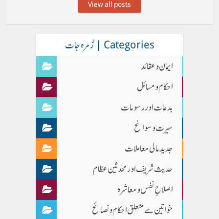
View all posts
Categories | زُمرہ جات
ایمان وعقائد
احکام و مسائل
بدعات اور رسومات
سیرت و سوانح
جدید مالی معاملات
حدیث شریف اور محدثین عظام
اصلاحِ نفس و معاشرہ
خواتین سے متعلق احکام و نصائح