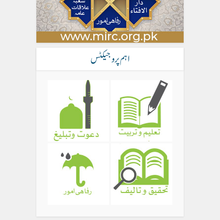
اہم پروجیکٹس