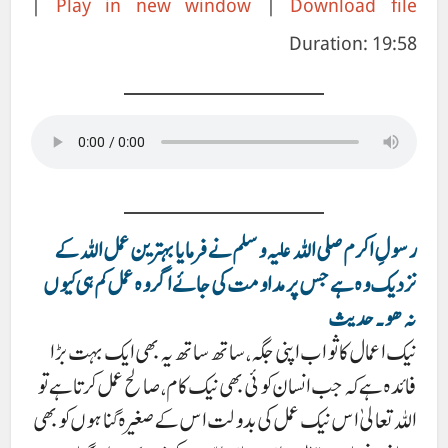
|
Play in new window
|
Download file
Duration: 19:58
RSS FEED
رسولِ اکرم صلی اللہ علیہ وسلم نے فرمایا بہترین عمل اللہ کے
نزدیک وہ ہے جس پر مداومت کی جائے اگر وہ عمل کم ہی کیوں
نہ ھو۔ حدیث
نیک اعمال کا ثواب اپنی جگہ ، ساتھ ساتھ یہ بھی ایک بہت بڑا
فائدہ ہے کہ جب انسان کوئی بھی نیک کام ، صالح عمل کرتا ہے تو
اللہ تعالیٰ اس نیک عمل کی بدولت اس کے صغیرہ گناہوں کو بھی