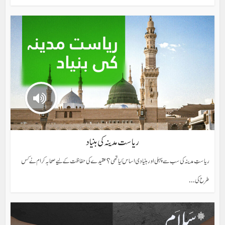
ریاست مدینہ کی بنیاد
ریاستِ مدینہ کی سب سے پہلی اور بنیادی اساس کیا تھی؟ عقیدے کی حفاظت کے لیے صحابہ کرام نے کس
طرح کی...