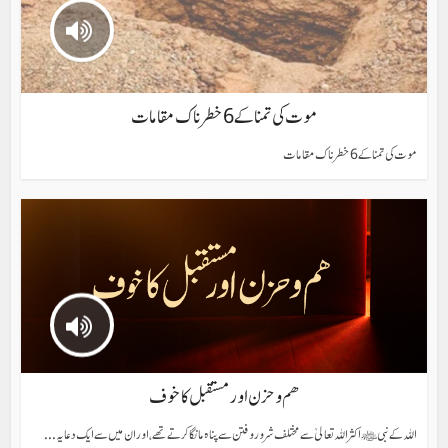
موت کی تمنا کے 6 خطرناک مقامات
موت کی تمنا کے 6 خطرناک مقامات
ھم و حزن اور مستقبل کا خوف
اللہ کے نبی ﷺ اکثر اللہ تعالیٰ سے مختلف شرور و فتن سے پناہ مانگا کرتے تھے، اور ان میں سے ایک دعا یہ...