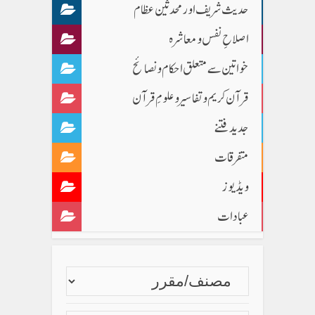
حدیث شریف اور محدثین عظام
اصلاحِ نفس و معاشرہ
خواتین سے متعلق احکام و نصائح
قرآن کریم و تفاسیر و علومِ قرآن
جدید فتنے
متفرقات
ویڈیوز
عبادات