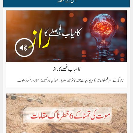
اسی سے متعلقہ
کامیاب فیصلے کا راز
زندگی کے اہم فیصلوں میں کامیابی چاہتے ہیں؟ تو تین سنہری اصول یاد رکھیں: استخارہ، مشورہ اور...