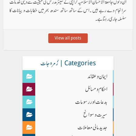
ان دنوں جامعۃ الاحسان الاسلامیہ کراچی کے سینئر مدرس کی حیثیت سے دینی خدمات
سرانجام دے رہے ہیں ۔اس کے ساتھ ساتھ سندھ بھر میں خطابات و بیانات کا
سلسلہ جاری رہتا ہے۔
View all posts
Categories | زُمرہ جات
ایمان وعقائد
احکام و مسائل
بدعات اور رسومات
سیرت و سوانح
جدید مالی معاملات