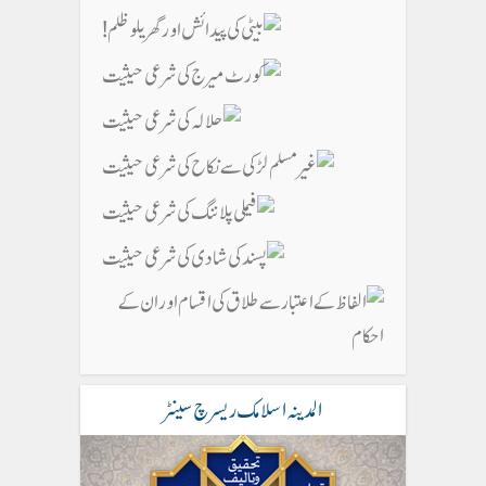
المدینہ اسلامک ریسرچ سینٹر