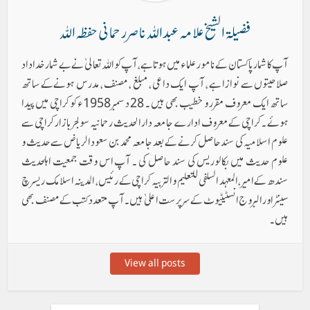
فضیلۃ الشیخ علامہ عبد اللہ ناصر رحمانی حفظہ اللہ
آپ کا شمار پاکستان کے نامور علماء میں ہوتا ہے ، آپ کو اللہ تعالیٰ نے بے شمار خداداد
صلاحیتوں سے نوازا ہے ، آپ ایک داعی ، مبلغ ، مصنف ، مدرس ہونےکے ساتھ
ساتھ ایک معروف مقرر و خطیب بھی ہیں ۔ 28 دسمبر 1958ء کو کراچی میں پیدا
ہوئے ۔ کراچی کے معروف ادارے جامعہ دارالحدیث رحمانیہ سولجر بازار کراچی سے
علوم اسلامیہ کی سند حاصل کرنے کے بعد جامعہ محمد بن سعود الریاض سے حدیث و
علوم حدیث میں بکالوریس کی سند حاصل کی ۔ آپ اس وقت جمعیت اہلحدیث
سندھ کے امیر ، المعہد السلفی للتعلیم والتربیہ کراچی کے رئیس ، المدینہ اسلامک ریسرچ
سینٹر اور البروج انسٹیٹیوٹ کے سرپرست اعلیٰ ہیں۔ آپ متعدد کتب کے مصنف بھی
ہیں۔
View all posts