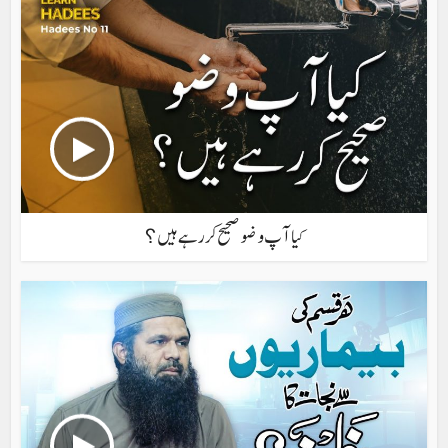
کیا آپ وضو صحیح کر رہے ہیں؟