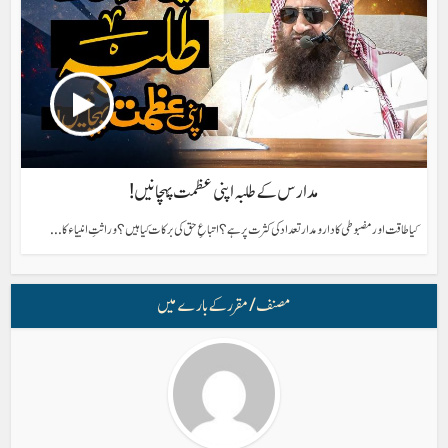
مدارس کے طلبہ اپنی عظمت پہچانیں!
کیا طاقت اور مضبوطی کا دار و مدار تعداد کی کثرت پر ہے؟ اتباعِ حق کی برکات کیا ہیں؟ وراثتِ انبیاء کا...
مصنف/ مقرر کے بارے میں