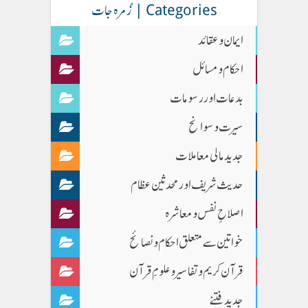
Categories | زُمرہ جات
ایمان وعقائد
احکام و مسائل
بدعات اور رسومات
سیرت و سوانح
جدید مالی معاملات
حدیث شریف اور محدثین عظام
اصلاحِ نفس و معاشرہ
خواتین سے متعلق احکام و نصائح
قرآن کریم و تفاسیر و علومِ قرآن
جدید فتنے