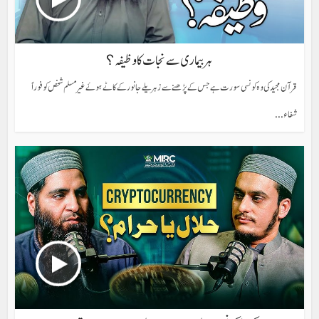
ہر بیماری سے نجات کا وظیفہ؟
قرآن مجید کی وہ کونسی سورت ہے جس کے پڑھنے سے زہریلے جانور کے کاٹے ہوئے غیر مسلم شخص کو فوراً
شفاء...