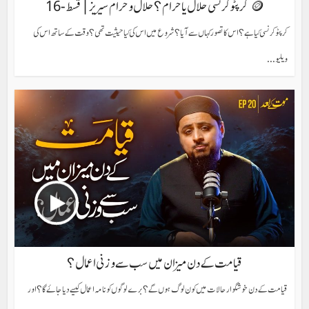
🪙 کرپٹوکرنسی حلال یا حرام؟ حلال وحرام سیریز | قسط-16
کرپٹو کرنسی کیا ہے؟ اس کا تصور کہاں سے آیا؟ شروع میں اس کی کیا حیثیت تھی؟ وقت کے ساتھ اس کی
ویلیو...
قیامت کے دن میزان میں سب سے وزنی اعمال؟
قیامت کے دن خوشگوار حالات میں کون لوگ ہوں گے؟ برے لوگوں کو نامہ اعمال کیسے دیا جائے گا؟ اور