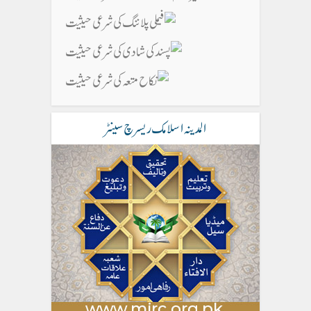
المدینہ اسلامک ریسرچ سینٹر