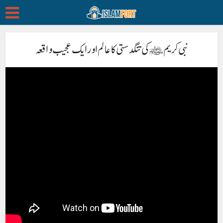
نبی کریم ﷺ کی تنگدستی کا عالم اور ایک عجیب واقعہ