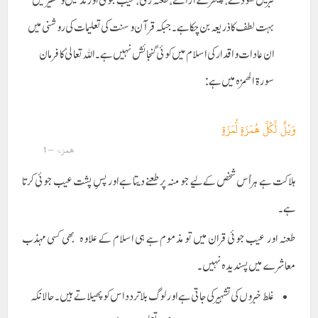
قبریں کھودنے، چیتھڑے اڑانے، طعنہ زنی، عیب جوئی اور تذلیل وتحقیر میں
بہت لطف کا ذریعہ بن چکا ہے۔ جبکہ قرآن وسنت کی تعلیمات کی روشنی میں
ان عادات واقدار کی اسلام میں کوئی گنجائش نہیں ہے۔ اللہ تعالیٰ کا فرمان
سورۃ الھمزہ میں ہے:
وَيْلٌ لِّكُلِّ هُمَزَةٍ لُّمَزَةٍ
ھمزۃ – 1
ہلاکت ہے ہر اُس شخص کے لیے جو منہ پر طعنے دیتا ہے اور پسِ پشت عیب جوئی کرتا
ہے ۔
طعنہ اور عیب جوئی قران میں تو مذموم ہے ہی اسلام کے علاوہ بھی کسی مہذب
معاشرے میں پسندیدہ نہیں۔
غلط خبروں کی تشہیر کی جاتی ہے اور لوگ بلا تردد اس کو پھیلاتے ہیں۔ حالانکہ