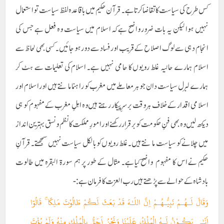
کس طرح کی سیاست کا تقاضا کرتا ہے۔ قرآن حکیم میں باقاعدہ لفظ سیاست تو استعمال
نہیں ہوا لیکن یہ بات ضرور واضح ہے کہ اسلام میں سیاست وہ فعل ہے جس کی
انجام دہی سے لوگ اصلاح کے قریب اور فساد سے دور ہو جائیں۔ کسی بھی لحاظ سے
اسلام ہمارے حالیہ غلط رویوں کا حامی نہیں ہے۔ اسلام کی تعلیمات سے ہٹ کر
ہمارے لبرل سیاست دان جو ہر معاملے میں مغرب کو راہنما مانتے ہیں اور اسلام اور
اسلامی اقدار کے خلاف ہر وقت برسرِ پیکار رہتے ہیں وہ اہلِ مغرب کے مفہوم کو ہی
دیکھ لیں وہ بھی فنِ حکومت کو برقرار رکھنے اور امورِ مملکت کا نظم و نسق بہترین انداز
میں چلانے کو سیاست مانتے ہیں۔ غلط رویوں کو بالکل سیاست نہیں سمجھتے۔ قرآنِ
حکیم نے اس کا مفہوم واضح کیا ہے۔ مثال کے طور پر ہم سورۃ البقرہ میں طالوت
بادشاہ کے حوالے سے پڑھتے ہیں رب العزت کا فرمان ہے:-
وَقَالَ لَـهُـمْ نَبِيُّـهُـمْ اِنَّ اللّـٰهَ قَدْ بَعَثَ لَكُمْ طَالُوْتَ مَلِكًا ۚ قَالُوٓا
اَنّـٰى يَكُـوْنُ لَـهُ الْمُلْكُ عَلَيْنَا وَنَحْنُ اَحَقُّ بِالْمُلْكِ مِنْهُ وَلَمْ يُؤْتَ