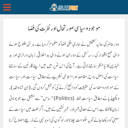
موجودہ سیاسی صورتحال اور نفرت کی فضا
دور حاضر کی حالیہ کشمکش نے ہماری ملکی فضا کو مغموم کر دیا ہے۔ہر نئی طلوع ہونے
والی صبح اقتدار کی رسہ کشی کے دوران ہونے والی بد اخلاقی، زبان درازی اور بد
تہذیبی کا نیا منظر سامنے لاتی ہے۔ آج کی اس تحریر میں میں اپنے قارئین کے سامنے
سیاست کی اصل روح، مقاصد اور اسلامی نظریے کے مطابق سیاست اور سیاست
کے موجودہ مفاسد کی حقیقت کو واضح کرنے کی کوشش کروں گی۔( ان شاءاللہ)۔
ویکیپیڈیا کے مطابق سیاست لفظ (Politics) “ساس” سے مشتق ہے جو يونانی
زبان کا لفظ ہے، اس کے معانی شہر اور شہر نشین کے ہیں۔ اگر لغت میں سیاست کے
معنی کو دیکھا جائے تو یہ حکومت چلانا اور لوگوں کی امرو نہی کے ذریعے اصلاح کرنا