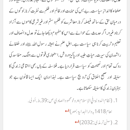
صلحاء کا اندازِ سیاست، بے بس کی حمایت اور ظالم اور ظلم سے نفرت کرنا، لوگوں کے
درمیان حق کے ساتھ فیصلہ کرنا، معاشرے کو ظلم و ستم اور غیر شرعی کاموں سے آزاد
کرنا وغیرہ۔ اگر حدیث کے حوالے سے اس کا مفہوم دیکھا جائے تو عدل و انصاف اور
تعلیم و تربیت کرنا ہی سیاست ہے۔ اہلِ علم نے ہمیشہ رسول اللہ ﷺ اور خلفائے
راشدین کی سیرت ، حیاتِ طیبہ اور پاکیزہ روش ، استعماری قوتوں سے جنگ ، مفاسد کی
روک تھام اور نصیحت کو سیاست قرار دیا ہے۔ فلاسفہ کے ہاں بھی اجتماعی زندگی کا
سلیقہ اور صحیح اخلاق کی ترویج سیاست ہے۔ لہذا دین ایک ایسا قانون ہے جو
بہترین زندگی کا سلیقہ سکھاتا ہے۔
(نظام الدولة في الإسلام»، د/ محمود الصاوي ص:39، ط.أولى،
لعام 1418هـ، دار الهداية بمصر)
(سنن ترمذی:2032)