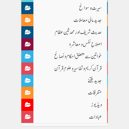
سیرت و سوانح
جدید مالی معاملات
حدیث شریف اور محدثین عظام
اصلاحِ نفس و معاشرہ
خواتین سے متعلق احکام و نصائح
قرآن کریم و تفاسیر و علومِ قرآن
جدید فتنے
متفرقات
ویڈیوز
عبادات