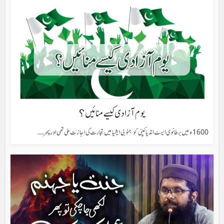
یوم آزادی کیسے منائیں؟
1600ء میں برطانوی ایسٹ انڈیا کمپنی کو جنوبی ایشیا میں تجارت کی اجازت ملی تھی اور پھر...