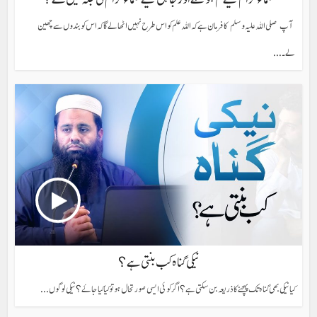
آپ صلی اللہ علیہ وسلم کا فرمان ہے کہ اللہ علم کو اس طرح نہیں اٹھا لے گا کہ اس کو بندوں سے چھین
لے۔...
نیکی گناہ کب بنتی ہے؟
کیا نیکی بھی گناہ تک پہچنےکا ذریعہ بن سکتی ہے؟ اگر کوئی ایسی صورتحال ہو تو کیا کیا جائے؟ نیکی لوگوں...