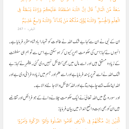
سَعَةً مِّنَ الْمَالِ ۚ قَالَ اِنَّ اللّـٰهَ اصْطَفَاهُ عَلَيْكُمْ وَزَادَهُ بَسْطَةً فِى
الْعِلْمِ وَالْجِسْمِ ۖ وَاللّـٰهُ يُؤْتِىْ مُلْكَهٝ مَنْ يَّشَآءُ ۚ وَاللّـٰهُ وَاسِعٌ عَلِـيْمٌ
البقرۃ – 247
ان کے نبی نے ان سے کہا بے شک اللہ نے طالوت کو تمہارا بادشاہ مقرر فرمایا ہے۔
انہوں نے کہا: اس کی حکومت ہم پر کیوں کر ہوسکتی ہے اس سے تو ہم ہی سلطنت
کے زیادہ مستحق ہیں اور اسے مال میں بھی کشائش نہیں دی گئی۔ پیغمبر نے کہا: بے
شک اللہ نے اسے تم پر پسند فرمایا ہے اور اسے علم اور جسم میں زیادہ فراخی دی ہے اور
اللہ اپنا ملک جسے چاہے دیتا ہے اور اللہ کشائش والا جاننے والا ہے۔
اور سورہ حج میں اللہ تعالیٰ نے ایک حکومت چلانے والے کے جو فرائض اور تقاضے
ہیں ان کو بھی بہت واضح انداز میں بیان فرمایا:
اَلَّذِيْنَ اِنْ مَّكَّنّٰهُمْ فِى الْاَرْضِ اَقَامُوا الصَّلٰوةَ وَاٰتَوُا الزَّكٰوةَ وَاَمَرُوْا