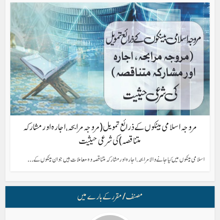
مروجہ اسلامی بینکوں کے ذرائع تمویل(مروجہ مرابحہ ، اجارہ اور مشارکہ
متناقصہ) کی شرعی حیثیت
اسلامی بینکوں میں کیا جانے والا مرابحہ ، اجارہ اور مشارکہ متناقصہ وہ معاملات ہیں جو ان بینکوں کے...
مصنف/ مقرر کے بارے میں