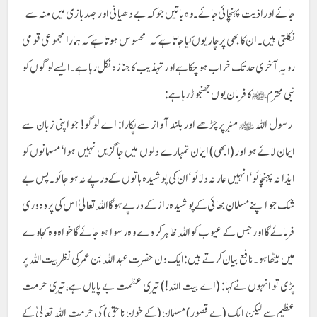
جائے اور اذیت پہنچائی جائے۔ وہ باتیں جو کہ بے دھیانی اور جلد بازی میں منہ سے
نکلتی ہیں۔ ان کا بھی پرچار یوں کیا جاتا ہے کہ محسوس ہوتا ہے کہ ہمارا مجموعی قومی
رویہ آخری حد تک خراب ہو چکا ہے اور تہذیب کا جنازہ نکل رہا ہے۔ ایسے لوگوں کو
نبی محترم ﷺ کا فرمان یوں جھنجوڑ رہا ہے:
رسول اللہ ﷺ منبر پر چڑھے اور بلند آواز سے پکارا: اے لوگو! جو اپنی زبان سے
ایمان لائے ہو اور (ابھی) ایمان تمہارے دلوں میں جاگزیں نہیں ہوا‘ مسلمانوں کو
ایذا نہ پہنچائو‘ انہیں عار نہ دلائو‘ ان کی پوشیدہ باتوں کے درپے نہ ہو جائو۔ پس بے
شک جو اپنے مسلمان بھائی کے پوشیدہ راز کے درپے ہوگا اللہ تعالیٰ اس کی پردہ دری
فرمائے گا اور جس کے عیوب کو اللہ ظاہر کر دے وہ رسوا ہو جائے گا خواہ وہ کجاوے
میں بیٹھا ہو۔ نافع بیان کرتے ہیں: ایک دن حضرت عبداللہ بن عمرکی نظر بیت اللہ پر
پڑی تو انہوں نے کہا: (اے بیت اللہ!) تیری عظمت بے پایاں ہے، تیری حرمت
عظیم ہے لیکن ایک (بے قصور)مسلمان (کے خونِ ناحق) کی حرمت اللہ تعالیٰ کے