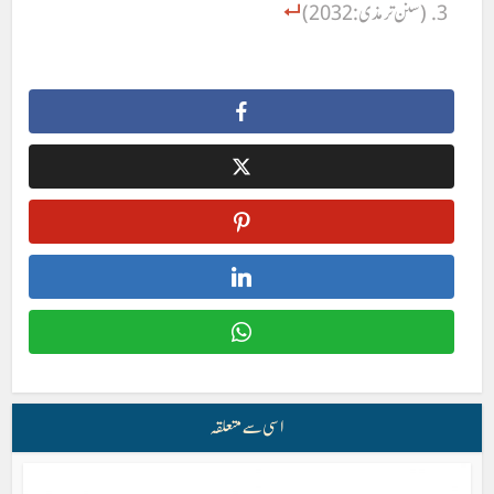
(سنن ترمذی:2032)
اسی سے متعلقہ