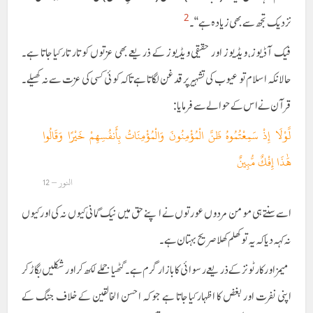
2
نزدیک تجھ سے بھی زیادہ ہے‘‘۔
فیک آڈیوز، ویڈیوز اور حقیقی ویڈیوز کے ذریعے بھی عزتوں کو تار تار کیا جاتا ہے۔
حالانکہ اسلام تو عیوب کی تشہیر پر قدغن لگاتا ہے تاکہ کوئی کسی کی عزت سے نہ کھیلے۔
قرآن نے اس کے حوالے سے فرمایا:
لَّوْلَا إِذْ سَمِعْتُمُوهُ ظَنَّ الْمُؤْمِنُونَ وَالْمُؤْمِنَاتُ بِأَنفُسِهِمْ خَيْرًا وَقَالُوا
هَٰذَا إِفْكٌ مُّبِينٌ
النور – 12
اسے سنتے ہی مومن مردوں عورتوں نے اپنے حق میں نیک گمانی کیوں نہ کی اور کیوں
نہ کہہ دیا کہ یہ تو کھلم کھلا صریح بہتان ہے ۔
میمز اور کارٹونز کے ذریعے رسوائی کا بازار گرم ہے۔ گٹھیا جملے لکھ کر اور شکلیں بگاڑ کر
اپنی نفرت اور بغض کا اظہار کیا جاتا ہے جو کہ احسن الخالقین کے خلاف جنگ کے