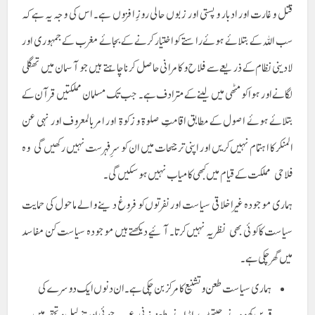
قتل وغارت اور ادبار و پستی اور زبوں حالی روزِ افزوں ہے۔ اس کی وجہ یہ ہے کہ
سب اللہ کے بتلائے ہوئے راستے کو اختیار کرنے کے بجائے مغرب کے جمہوری اور
لادینی نظام کے ذریعے سے فلاح و کامرانی حاصل کرنا چاہتے ہیں جو آسمان میں تھگلی
لگانے اور ہوا کو مٹھی میں لینے کے مترادف ہے۔ جب تک مسلمان مملکتیں قرآن کے
بتلائے ہوئے اصول کے مطابق اقامتِ صلوۃ و زکوۃ اور امر بالمعروف اور نہی عن
المنکر کا اہتمام نہیں کریں اور اپنی ترجیحات میں ان کو سرِ فہرست نہیں رکھیں گی وہ
فلاحی مملکت کے قیام میں کبھی کامیاب نہیں ہوسکیں گی ۔
ہماری موجودہ غیر اخلاقی سیاست اور نفرتوں کو فروغ دینے والے ماحول کی حمایت
سیاست کا کوئی بھی نظریہ نہیں کرتا۔ آئیے دیکھتے ہیں موجودہ سیاست کن مفاسد
میں گھر چکی ہے۔
ہماری سیاست طعن و تشنیع کا مرکز بن چکی ہے۔ ان دنوں ایک دوسرے کی