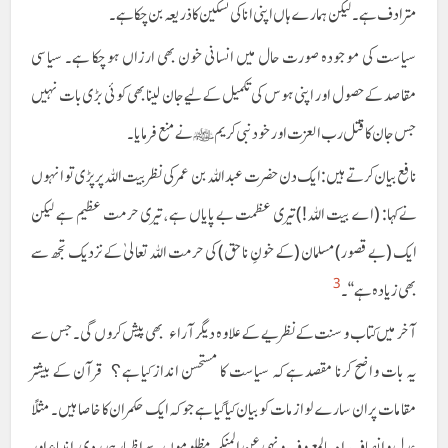
مترادف ہے۔ لیکن ہمارے ہاں اپنی انا کی تسکین کا ذریعہ بن چکا ہے۔
سیاست کی موجودہ صورت حال میں انسانی خون بھی ارزاں ہو چکا ہے۔ سیاسی
مقاصد کے حصول اور اپنی ہوس کی تکمیل کے لیے جان لینا بھی کوئی بڑی بات نہیں
جس جان کا قتل رب العزت اور خود نبی کریم ﷺ نے منع فرمایا۔
نافع بیان کرتے ہیں: ایک دن حضرت عبداللہ بن عمرکی نظر بیت اللہ پر پڑی تو انہوں
نے کہا: (اے بیت اللہ!)تیری عظمت بے پایاں ہے ، تیری حرمت عظیم ہے لیکن
ایک (بے قصور)مسلمان (کے خونِ ناحق) کی حرمت اللہ تعالیٰ کے نزدیک تجھ سے
3
بھی زیادہ ہے‘‘۔
آخر میں کتاب وسنت کے نظریے کے علاوہ دیگر آراء بھی پیش کروں گی۔ جس سے
یہ بات واضح کرنا مقصد ہے کہ سیاست کا مستحسن انداز کیا ہے؟ قرآن کے بیشتر
مقامات پر ان سارے لوازمات کو بیان کیا گیا ہے جو کہ ایک حکمران کا خاصا ہیں۔ مثلاً
عدل و انصاف، امر بالمعروف و نہی عن المنکر ، مظلوموں سے اظہارِ ہمدردی، انبیاء اور