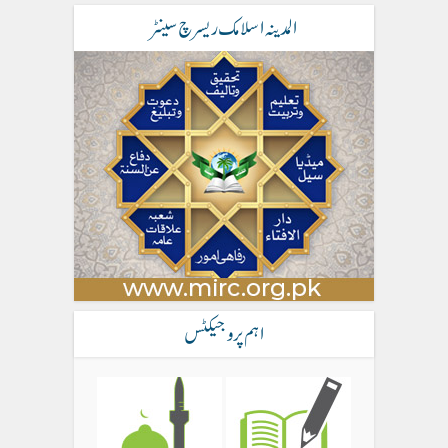
المدینہ اسلامک ریسرچ سینٹر
اہم پروجیکٹس