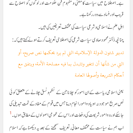
ہے۔ اصطلاح میں سیاست کا معنی و مفہوم فن حکومت اور لوگوں کو اصلاح سے
قریب اور فساد سے دور رکھنا ہے۔
اہلِ علم نے اسلامی و شرعی سیاست کی مختلف تعریفیں کی ہیں ۔
چنانچہ ڈاکٹر محمود صاوی سیاستِ شرعی کی اصطلاحی تعریف کرتے ہوئے کہتے ہیں کہ:
تدبير شئون الدولة الإسلامية، التي لم يرد بحكمها نص صريح، أو
التي من شأنها أن تتغير وتتبدل بما فيه مصلحة الأمة، ويتفق مع
أحكام الشريعة وأصولها العامة
یعنی اسلامی ریاست کے ان امور کو چلانا جن کے نظم و نسق چلانے کے متعلق کوئی
نص صریح موجود نہ ہو یا وہ امور انجام دینا جس میں قوم کے مفاد کے تحت تبدیلی کی
1
جا سکے اور وہ امور شریعت کی دفعات اور اس کے عمومی اصولوں کے مطابق ہوں۔
اب ہم نے سیاست کےمختلف معانی، تعریف سمجھنے کے بعد یہ دیکھنا ہے کہ اسلام