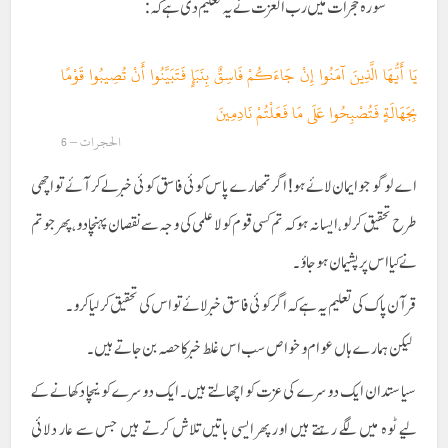
سورہ حجرات میں رب العزت نے یہ تعلیم دی ہے کہ :
يَا أَيُّهَا الَّذِينَ آمَنُوا إِنْ جَاءَكُمْ فَاسِقٌ بِنَبَإٍ فَتَبَيَّنُوا أَنْ تُصِيبُوا قَوْمًا
بِجَهَالَةٍ فَتُصْبِحُوا عَلَى مَا فَعَلْتُمْ نَادِمِينَ
الحجرات – 6
اے لوگو جو ایمان لائے ہو ! اگر تمھارے پاس کوئی فاسق کوئی خبر لے کر آئے تو اچھی
طرح تحقیق کر لو، ایسا نہ ہو کہ تم کسی قوم کو لاعلمی کی وجہ سے نقصان پہنچا دو، پھر جو تم
نے کیا اس پر پشیمان ہو جاؤ۔
قرآن پاک کی تعلیم یہ ہے کہ اگر کوئی فاسق خبر لائے تو اس کی تحقیق کر لیا کرو۔
لیکن ہمارے ہاں عوام و خواص سب اس غلط خبر کا حصہ بن جاتے ہیں۔
سیاستدان ایک دوسرے کی عزت کو اچھالتے ہیں۔ ایک دوسرے کو نیچا دکھانے کے
لیے ٹوہ میں لگے رہتے ہیں اور پھر ایسی باتیں تلاش کرتے ہیں جس سے عار دلائی