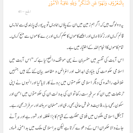
بِالْمَعْرُوْفِ وَنَهَوْا عَنِ الْمُنْكَرِ ۗ وَلِلّٰهِ عَاقِبَةُ الْاُمُوْرِ
الحج – 41
یہ وہ لوگ ہیں کہ اگر ہم زمین میں ان کے پاؤں جما دیں تو یہ پوری پابندی سے نمازیں
قائم کریں اور زکوٰۃ دیں اور اچھے کاموں کا حکم کریں اور برے کاموں سے منع کریں۔
تمام کاموں کا انجام اللہ کے اختیار میں ہے۔
اس آیت کی تفسیر میں مفسرین نے یہی موقف واضح کیا ہے کہ”اس آیت میں
اسلامی حکومت کی بنیادی اہداف اور اغراض و مقاصد بیان کئے گئے ہیں جنہیں
خلافتِ راشدہ کی دیگر اسلامی حکومتوں میں بروئے کار لایا گیا اور انہوں نے اپنی
ترجیحات میں ان کو سرِ فہرست رکھا تو ان کی بدولت ان کی حکومتوں میں امن اور
سکون بھی رہا، رفاہیت و خوش حالی بھی رہی اور مسلمان سربلند اور سرفراز بھی رہے۔
آجکل اسلامی ملکوں میں فلاحی مملکت کے قیام کا بڑا غلغلہ اور شور ہے اور ہرآنے
جانے والا حکمران اس کے دعوے کرتا ہے لیکن ہر اسلامی ملک میں بد امنی، فساد،