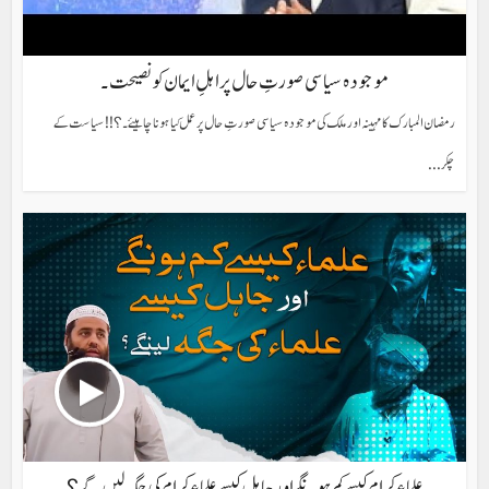
موجودہ سیاسی صورتِ حال پر اہلِ ایمان کو نصیحت۔
رمضان المبارک کا مہینہ اور ملک کی موجودہ سیاسی صورتِ حال پر عمل کیا ہونا چاہیئے۔؟!! سیاست کے
چکر...
علماء کرام کیسے کم ہونگے اور جاہل کیسے علماء کرام کی جگہ لیں گے؟