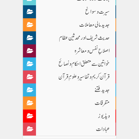
سیرت و سوانح
جدید مالی معاملات
حدیث شریف اور محدثین عظام
اصلاحِ نفس و معاشرہ
خواتین سے متعلق احکام و نصائح
قرآن کریم و تفاسیر و علومِ قرآن
جدید فتنے
متفرقات
ویڈیوز
عبادات