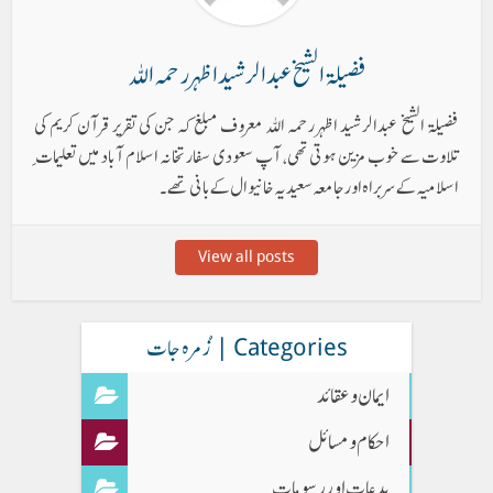
فضیلۃ الشیخ عبد الرشید اظہر رحمہ اللہ
فضیلۃ الشیخ عبدالرشید اظہر رحمہ اللہ معروف مبلغ کہ جن کی تقریر قرآن کریم کی
تلاوت سے خوب مزین ہوتی تھی، آپ سعودی سفارتخانہ اسلام آباد میں تعلیمات ِ
اسلامیہ کے سربراہ اور جامعہ سعیدیہ خانیوال کے بانی تھے۔
View all posts
Categories | زُمرہ جات
ایمان وعقائد
احکام و مسائل
بدعات اور رسومات