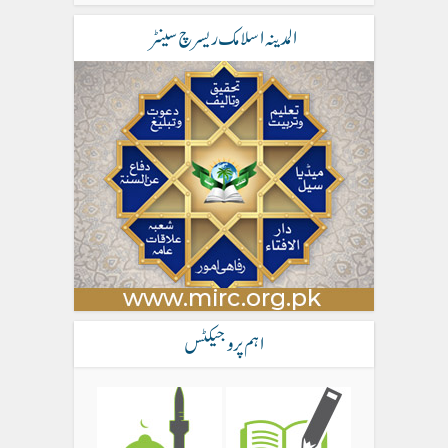
المدینہ اسلامک ریسرچ سینٹر
اہم پروجیکٹس