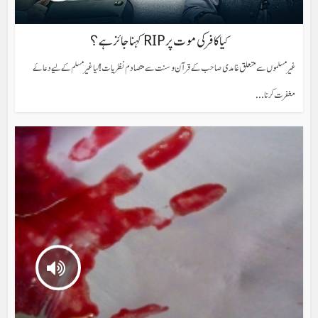
کیا کافر کی موت پر RIP کہنا جائز ہے؟
غیر مسلموں سے متعلق غامدی صاحب کے قرآن و سنت سے متصادم نظریات! کیا غیر مسلم کےلیے دعائے
مغفرت کرنا...