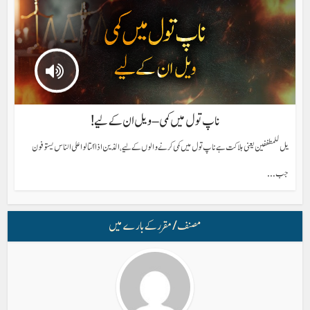
ناپ تول میں کمی – ویل ان کے لیے!
یل للمطففین یعنی ہلاکت ہے ناپ تول میں کمی کرنے والوں کے لیے، الذین اذا اکتالوا علی الناس یستوفون
جب...
مصنف/ مقرر کے بارے میں