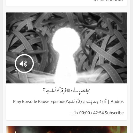
نجات پانے والا فرقہ کونسا ہے؟
Audios | آڈیوز نجات پانے والا فرقہ کونسا ہے؟ Play Episode Pause Episode
1x 00:00 / 42:54 Subscribe...