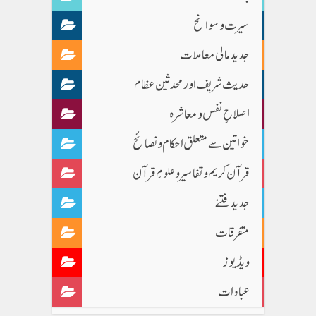
سیرت و سوانح
جدید مالی معاملات
حدیث شریف اور محدثین عظام
اصلاحِ نفس و معاشرہ
خواتین سے متعلق احکام و نصائح
قرآن کریم و تفاسیر و علومِ قرآن
جدید فتنے
متفرقات
ویڈیوز
عبادات