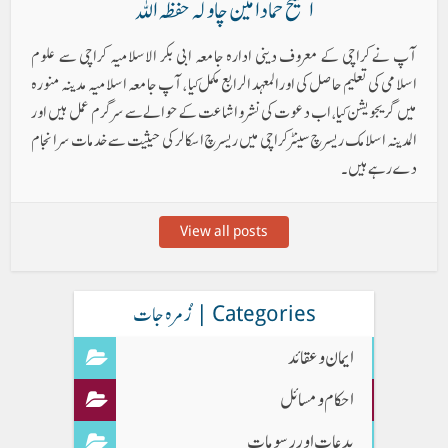
الشیخ حماد امین چاولہ حفظہ اللہ
آپ نے کراچی کے معروف دینی ادارہ جامعہ ابی بکر الاسلامیہ کراچی سے علوم
اسلامی کی تعلیم حاصل کی اورالمعہد الرابع مکمل کیا ، آپ جامعہ اسلامیہ مدینہ منورہ
میں گریجویشن کیا، اب دعوت کی نشر و اشاعت کے حوالےسے سرگرم عمل ہیں اور
المدینہ اسلامک ریسرچ سینٹر کراچی میں ریسرچ اسکالر کی حیثیت سے خدمات سر انجام
دے رہے ہیں ۔
View all posts
Categories | زُمرہ جات
ایمان وعقائد
احکام و مسائل
بدعات اور رسومات