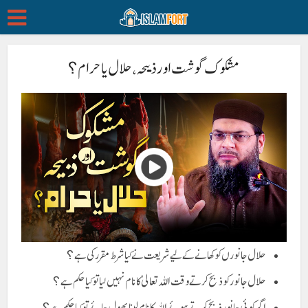
مشکوک گوشت اور ذبیحہ، حلال یا حرام؟
حلال جانورں کو کھانے کے لیے شریعت نے کیا شرط مقرر کی ہے؟
حلال جانور کو ذبح کرتے وقت اللہ تعالیٰ کا نام نہیں لیا تو كیا حكم ہے؟
اگر کوئی جانور ذبح کرتے ہوئے اللہ کا نام لینا بھول جائے تو کیا حکم ہے؟