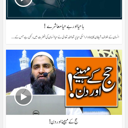
با حیا اور بے حیا معاشرے !
انسان کے خلاف شیطان کا پہلا وار اسکی حیا پر تھا اللہ تعالی نے حیا انسان کی فطرت میں رکھی ہے جس کے...
حج کے مہینے اور دن !