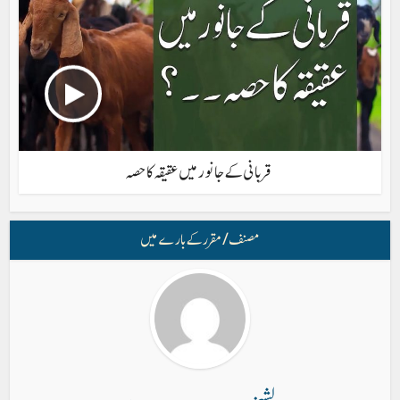
قربانی کےجانورمیں عقیقہ کا حصہ
مصنف/ مقرر کے بارے میں