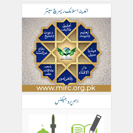
المدینہ اسلامک ریسرچ سینٹر
اہم پروجیکٹس