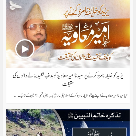
یزید کو خلیفہ نامزد کرنے پر سیدنا امیر معاویہؓ کو ہدفِ تنقید بنانے والوں کی
حقیقت
کیا سیدنا امیر معاویہ ؓ نے اپنے بیٹے کو خلیفہ نامزد کرکے اسلام کی تاریخ بدل ڈالی تھی!؟ جن کے نزدیک...