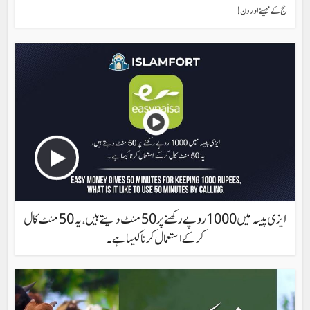
حج کے مہینے اور دن !
ایزی پیسہ میں 1000 روپے رکھنے پر 50 منٹ دیتے ہیں ، یہ 50 منٹ کال
کرکے استعمال کرنا کیسا ہے ۔