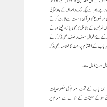
وصوف کے ان مضامین کا مجموعہ ہے جو وقتا
ے رہے، پھر اسےکچھ حک و اضافہ کے بعد کتابی
ی بھی موضوع کو قرآن و سنت سے ثابت کرتے
 طرفین کے دلائل کا بھی جائزہ لیتے ہوئے
 کے لئے اقوال سلف و خلف بھی ذکر کرتے
ر باب کے اختتام پربحث کا خلاصہ بھی ذکر
 اس باب کے تحت اسلام کی خصوصیات
کرتے ہوئے معیشت کے حوالے سے اسلام پر