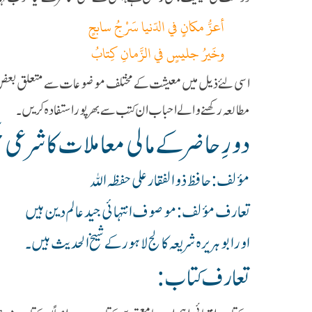
أعزُّ مكانٍ في الدّنیا سَرْجُ سابحٍ
وخَيرُ جليسٍ في الزَّمانِ كِتابُ
اسی لئے ذیل میں معیشت کےمختلف موضوعات سے متعلق بعض کتب 
مطالعہ رکھنے والے احباب ان کتب سے بھرپور استفادہ کریں۔
دورِ حاضر کے مالی معاملات کا شرعی 
مؤلف : حافظ ذوالفقار علی حفظہ اللہ
تعارف مؤلف :موصوف انتہائی جید عالم دین ہیں
اورابو ہریرہ شریعہ کالج لاہور کے شیخ الحدیث ہیں ۔
تعارف کتاب :