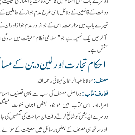
دوسرے باب میں اسلام میں فاضل دولت یا اکتناز کی حیثیت پر گ
دولت کے قائلین کے دلائل، اسی طرح عدم جواز کے حاملین کے دلائل
تیسرے باب میں مزارعت ،اس کے جواز اور عدم جواز اور ان کے دلا
آخر میں ایک ضمیمہ ہے جو’’ اسلامی نظام معیشت میں سادگی ا
مشتمل ہے ۔
احکام تجارت اور لین دین کے مسا
مصنف :
مولانا عبدالرحمان کیلانی رحمہ اللہ
تعارف کتاب :
دراصل مصنف کی سب سے پہلی تصنیف اسلام م
اصراراور اس کتاب میں موجود بعض اجمالی بحوث میں
دوسرےایڈیشن کو شائع کرتے وقت ان مباحث کی تفصیل کی جان
اور ساتھ ہی مصنف کے بعض رسائل میں معیشت کے حوالے سے 