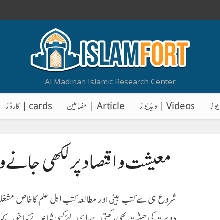
Al Madinah Islamic Research Center
Videos | ویڈیوز
Article | مضامین
cards | کارڈز
معیشت واقتصاد پر لکھی جانے و
شروع ہی سے کتب بینی اور مطالعہ کتب اہل علم کاخاص مشغلہ
دوست کی حیثیت بھی رکھتی ہے ، اسی لئے کسی شاعر نے کیا خوب کہا