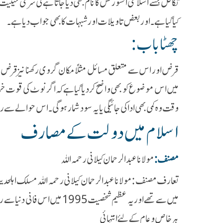
تکافل جسے اسلامی انشورنس کا نام بھی دیا جاتا ہے کی شرعی حیثیت
کیا گیا ہے ۔اور بعض تاویلات اور شبہات کا بھی جواب دیا ہے ۔
چھٹا باب :
میں اس موضوع کو بھی واضح کردیا گیا ہے کہ اگر نوٹ کی قوت خر
وقت وہ کمی بھی ادا کی جائیگی یا یہ سود شمار ہوگی۔ اس حوالے 
اسلام میں دولت کے مصارف
مصنف :
مولانا عبدالرحمان کیلانی رحمہ اللہ
تعارف مصنف :مولانا عبدالرحمان کیلانی رحمہ اللہ مسلک اہلحد
میں سے تھے اور یہ عظیم شخصیت 95
ہر خاص و عام کے لئے انتہائی