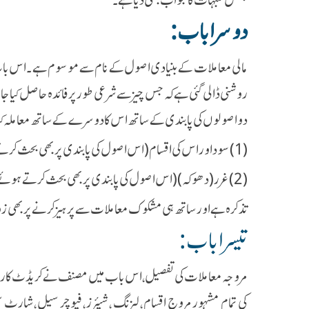
دوسرا باب :
مالی معاملات کے بنیادی اصول کے نام سے موسوم ہے ۔اس با
روشنی ڈالی گئی ہے کہ جس چیز سے شرعی طور پر فائدہ حاصل کیا جا سک
دو اصولوں کی پابندی کے ساتھ اس کا دوسرے کے ساتھ معاملہ کیا
(1)سود اور اس کی اقسام(اس اصول کی پابندی پر بھی بحث کرتے ہوئے)اس کی حرمت کو بیان کیا گیا ہے۔
(2)غرر(دھوکہ ) (اس اصول کی پابندی پر بھی بحث کرتے ہوئے) اس کی وجہ سے شرعا ًممنوع بیوع کا بھی
تذکرہ ہے اورساتھ ہی مشکوک معاملات سے پرہیزکرنے پر بھی زور د
تیسرا باب :
مروجہ معاملات کی تفصیل ، اس باب میں مصنف نے کریڈٹ کارڈ ،چ