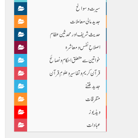
سیرت و سوانح
جدید مالی معاملات
حدیث شریف اور محدثین عظام
اصلاحِ نفس و معاشرہ
خواتین سے متعلق احکام و نصائح
قرآن کریم و تفاسیر و علومِ قرآن
جدید فتنے
متفرقات
ویڈیوز
عبادات