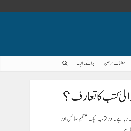
خطبات حرمین
برائے رابطہ
الی کتب کا تعارف ؟
 رہا ہے ۔اور کتاب ایک عظیم ساتھی اور
 ہے ۔