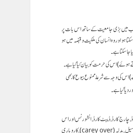
ب میں بڑی جامعیت کے ساتھ اس بات پر
تا ہو اور وہ انسان کی ملکیت و قبضہ میں ہو
 جا سکتا ہے۔
یا گیا ہے ۔
ارج کارڈ ، ڈیبٹ کارڈ ، انشورنس اور اس
کی تمام مشہور مروج اقسام ،لیزنگ ، شیئرز ،فیوچر سیل ،شارٹ سیل ،بدلہ (carey over)،کاروباری