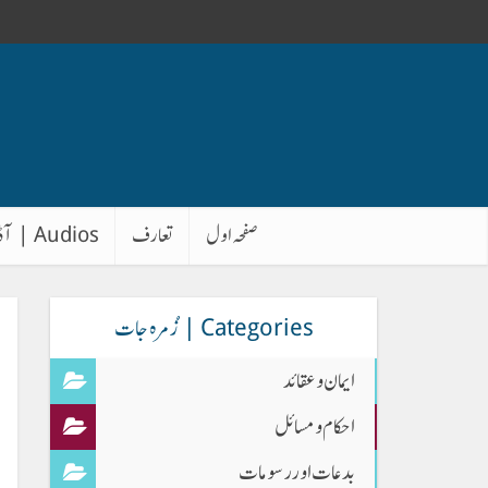
صفحہ اول
تعارف
Audios | آڈیوز
Categories | زُمرہ جات
ایمان وعقائد
احکام و مسائل
بدعات اور رسومات