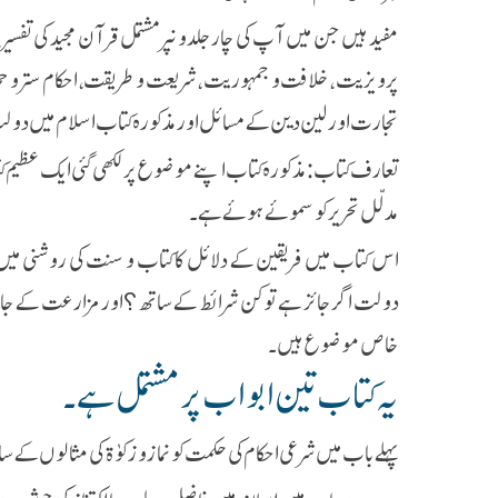
مفید ہیں جن میں آپ کی چارجلدوںپرمشتمل قرآن مجید کی تفسیر بن
پرویزیت ، خلافت و جمہوریت ، شریعت و طریقت ، احکام ستر و حجاب 
تجارت اور لین دین کے مسائل اور مذکورہ کتاب اسلام میں 
تعارف کتاب :مذکورہ کتاب اپنے موضوع پر لکھی گئی ایک عظیم ک
مدلّل تحریر کو سموئے ہوئے ہے۔
اس کتاب میں فریقین کے دلائل کا کتاب و سنت کی روشنی میں م
دولت اگر جائز ہے تو کن شرائط کے ساتھ؟اور مزارعت کے جائز 
خاص موضوع ہیں ۔
یہ کتاب تین ابواب پر مشتمل ہے ۔
پہلے باب میں شرعی احکام کی حکمت کو نماز و زکوٰۃ کی مثالوں کے ساتھ