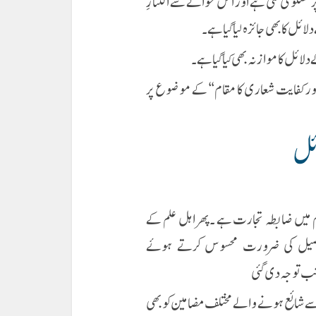
فتگو کی گئی ہے اور اس حوالے سے اکتنازِ
 کا بھی جائزہ لیا گیا ہے ۔
ئل کا موازنہ بھی کیا گیا ہے ۔
ور کفایت شعاری کا مقام‘‘ کے موضوع پر
ئل
یں ضابطہ تجارت ہے ۔پھر اہل علم کے
تفصیل کی ضرورت محسوس کرتے ہوئے
ب توجہ دی گئی
شائع ہونے والے مختلف مضامین کو بھی