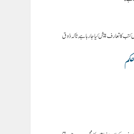
کا تعارف پیش کیا جارہا ہے ، تاکہ ذوق
حکم