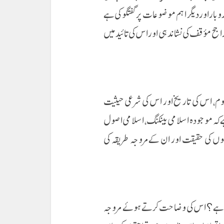
وبار اوردیگر اہم موضوعات پر گفتگو کی ہے
ح مؤقف کی نشاندہی اور اس کی تائید میں
ہوم، اس کی تاریخ اور اس کی شرعی حیثیت
ے کہ موجودہ اسلامی بینکنگ، اسلامی اصول
وں کی حقیقت اور ان کےمروجہ طریقہ کی
کیا ہے؟ اس کی وضاحت کرتے ہوئے مروجہ