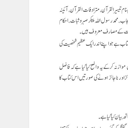
ام تیسیر القرآن، مترادفات القرآن، آئینہ
، محمد رسول اللہ پیکر صبر و ثبات ، احکام
دولت کے مصارف معروف ہیں ۔
تاب ہے جو اپنے اندر ایک عظیم شخصیت کی
وازنہ کرکے یہ واضح کیا گیا ہے کہ فاضل
اور ناجائز ہونے کی صورتیں اس کتاب کا
 بیان کیا گیا ہے ۔