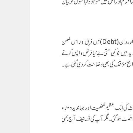
 ،اقسام اور اس میں موجود قباحتوں کو بیان
قرض اور اس سے متعلق مسائل مثلاً مکان گروی رکھنا نیز قرض اور دین (Debt) میں فرق اور اس ضمن
ید میں جو کمی آتی ہے کیا قرض واپس کرتے
سے راجح مؤقف کی بھی وضاحت کردی گئی ہے ۔
یث کی ایک عظیم شخصیت اورجہاندیدہ علماء
19 میں اس فانی دنیا سے رخصت ہوگئی۔ مگر آپ کی تصانیف آج بھی