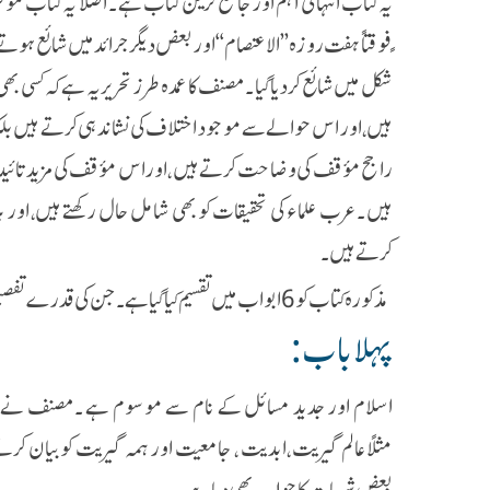
یہ کتاب انتہائی اہم اور جامع ترین کتاب ہے ۔ اصلاً یہ کتاب م
ًفوقتاً ہفت روزہ ’’الاعتصام ‘‘ اور بعض دیگر جرائد میں شائع ہوت
شکل میں شائع کردیا گیا ۔مصنف کا عمدہ طرز تحریر یہ ہے کہ کس
ہیں ،اور اس حوالے سے موجود اختلاف کی نشاندہی کرتے ہیں بلکہ
راجح مؤقف کی وضاحت کرتے ہیں ،اور اس مؤقف کی مزید تائید
ہیں ۔عرب علماء کی تحقیقات کو بھی شامل حال رکھتے ہیں، اور ہ
کرتے ہیں ۔
مذکورہ کتاب کو 6 ابواب میں تقسیم کیا گیا ہے ۔جن کی قدرے تفصیل درج ذیل ہے ۔
پہلا باب :
اسلام اور جدید مسائل کے نام سے موسوم ہے ۔مصنف نے
مثلاًعالم گیریت ،ابدیت ، جامعیت اور ہمہ گیریت کو بیان 
بعض شبہات کا جواب بھی دیا ہے ۔