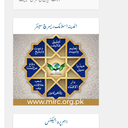
المدینہ اسلامک ریسرچ سینٹر
اہم پروجیکٹس