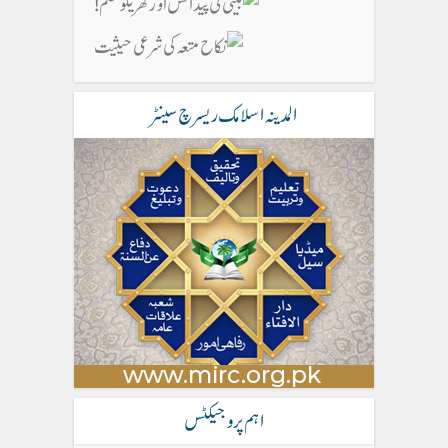
المدینہ اسلامک ریسرچ سینٹر
اہم پروجیکٹس