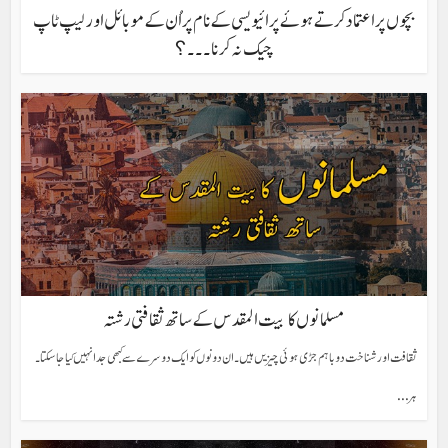
بچوں پر اعتماد کرتے ہوئے پرائیویسی کے نام پر اُن کے موبائل اورلیپ ٹاپ
چیک نہ کرنا۔۔۔؟
مسلمانوں کا بیت المقدس کے ساتھ ثقافتی رشتہ
ثقافت اور شناخت دو باہم جڑی ہوئی چیزیں ہیں۔ان دونوں کو ایک دوسرے سے کبھی جدا نہیں کیا جاسکتا ۔
ہر...