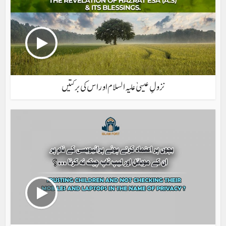
نزولِ عیسیٰ علیہ السلام اور اس کی برکتیں