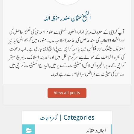
الشیخ عثمان صفدر حفظہ اللہ
آپ کراچی کے معروف دینی ادارہ المعہد السلفی سے علوم اسلامی کی تعلیم حاصل کی
اورالشھادۃ العالیہ کی سند حاصل کی، جامعہ اسلامیہ مدینہ منورہ میں گریجویشن کیا، نیز
اسلامک بینکنگ اور فنانس میں جامعہ کراچی سے پی ایچ ڈی جاری ہے۔ اب دعوت
کی نشر و اشاعت کے حوالےسے سرگرم عمل ہیں اور المدینہ اسلامک ریسرچ سینٹر
کراچی کے مدیر ، الھجرہ آن لائن انسٹیٹیوٹ کے مدیر ہیں ، البروج انسٹیٹیوٹ کراچی میں
مدرس کی حیثیت سے فرائض سرانجام دے رہے ہیں۔
View all posts
Categories | زُمرہ جات
ایمان وعقائد