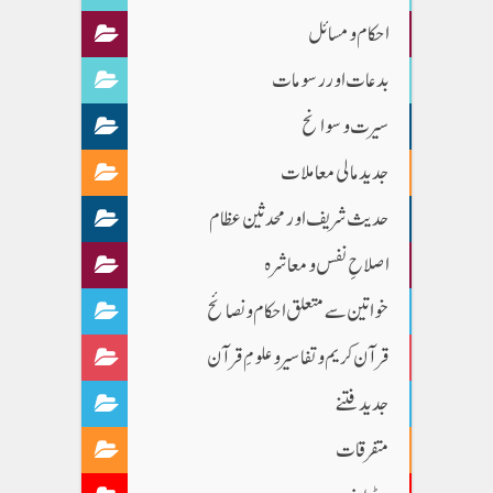
احکام و مسائل
بدعات اور رسومات
سیرت و سوانح
جدید مالی معاملات
حدیث شریف اور محدثین عظام
اصلاحِ نفس و معاشرہ
خواتین سے متعلق احکام و نصائح
قرآن کریم و تفاسیر و علومِ قرآن
جدید فتنے
متفرقات