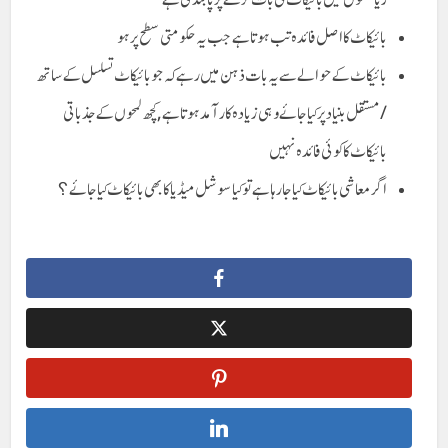
بائیکاٹ کا اصل فائدہ تب ہوتا ہے جب یہ حکومتی سطح پر ہو
بائیکاٹ کے حوالے سے یہ بات ذہن میں رہے کہ جو بائیکاٹ تسلسل کے ساتھ
/مستقل بنیاد پر کیا جائے وہی زیادہ کارآمد ہوتا ہے,کچھ لمحوں کے جذباتی
بائیکاٹ کا کوئی فائدہ نہیں
اگر معاشی بائیکاٹ کیا جا رہا ہے تو کیا سوشل میڈیا کا بھی بائیکاٹ کیا جائے؟