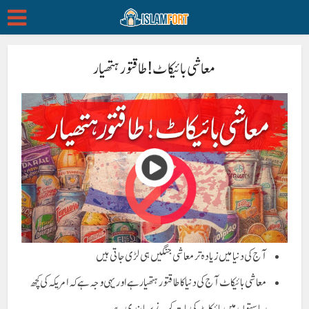
معاشی بائیکاٹ ! طاقتور ہتھیار
آج کی دنیا میں زیادہ تر معاشی جنگیں ہی لڑی جاتی ہیں
معاشی بائیکاٹ آج کی دنیا کا طاقتور ہتھیار ہے اور یہی وجہ ہے کہ امریکہ کی کچھ
ریاستوں میں بائیکاٹ کی بات کرنے پر پابندی ہے