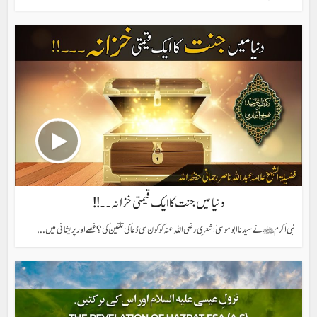
دنیا میں جنت کا ایک قیمتی خزانہ۔۔!!
نبی اکرم ﷺ نے سیدنا ابو موسیٰ اشعری رضی اللہ عنہ کو کون سی دُعا کی تلقین کی؟ غصے اور پریشانی میں...