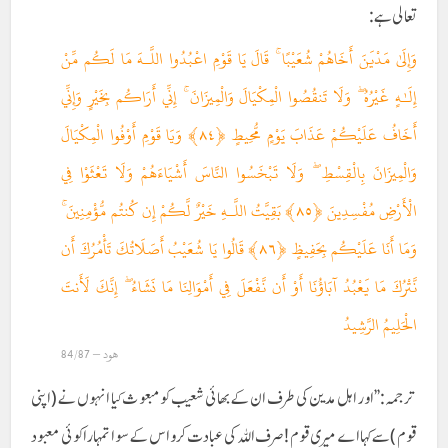
تعالی ہے :
وَإِلَىٰ مَدْيَنَ أَخَاهُمْ شُعَيْبًا ۚ قَالَ يَا قَوْمِ اعْبُدُوا اللَّـهَ مَا لَكُم مِّنْ
إِلَـٰهٍ غَيْرُهُ ۖ وَلَا تَنقُصُوا الْمِكْيَالَ وَالْمِيزَانَ ۚ إِنِّي أَرَاكُم بِخَيْرٍ وَإِنِّي
أَخَافُ عَلَيْكُمْ عَذَابَ يَوْمٍ مُّحِيطٍ ﴿٨٤﴾ وَيَا قَوْمِ أَوْفُوا الْمِكْيَالَ
وَالْمِيزَانَ بِالْقِسْطِ ۖ وَلَا تَبْخَسُوا النَّاسَ أَشْيَاءَهُمْ وَلَا تَعْثَوْا فِي
الْأَرْضِ مُفْسِدِينَ ﴿٨٥﴾ بَقِيَّتُ اللَّـهِ خَيْرٌ لَّكُمْ إِن كُنتُم مُّؤْمِنِينَ ۚ
وَمَا أَنَا عَلَيْكُم بِحَفِيظٍ ﴿٨٦﴾ قَالُوا يَا شُعَيْبُ أَصَلَاتُكَ تَأْمُرُكَ أَن
نَّتْرُكَ مَا يَعْبُدُ آبَاؤُنَا أَوْ أَن نَّفْعَلَ فِي أَمْوَالِنَا مَا نَشَاءُ ۖ إِنَّكَ لَأَنتَ
الْحَلِيمُ الرَّشِيدُ
هود – 84/87
ترجمہ:’’اور اہل مدین کی طرف ان کے بھائی شعیب کومبعوث کیا انہوں نے (اپنی
قوم ) سے کہا اے میری قوم ! صرف اللہ کی عبادت کرو اس کے سوا تمہارا کوئی معبود