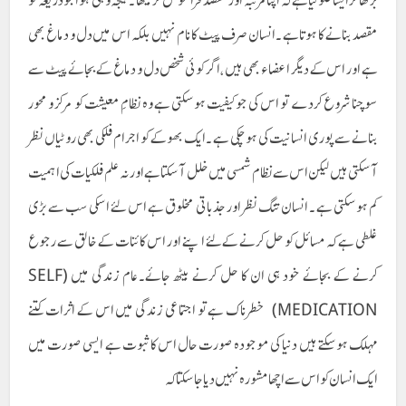
بڑھا کر ایسا غلو کیا ہے کہ اپنا مرتبہ اور مقصد فراموش کر بیٹھا ۔ نتیجہ وہی ہوا جو ذریعہ کو
مقصد بنانے کا ہوتا ہے ۔انسان صرف پیٹ کا نام نہیں بلکہ اس میں دل و دماغ بھی
ہے اور اس کے دیگر اعضاء بھی ہیں ،اگر کوئی شخص دل و دماغ کے بجائے پیٹ سے
سوچنا شروع کردے تو اس کی جو کیفیت ہوسکتی ہے وہ نظامِ معیشت کو مرکز و محور
بنانے سے پوری انسانیت کی ہوچکی ہے ۔ ایک بھوکے کو اجرام فلکی بھی روٹیاں نظر
آسکتی ہیں لیکن اس سے نظام شمسی میں خلل آسکتا ہے اور نہ علم فلکیات کی اہمیت
کم ہوسکتی ہے ۔ انسان تنگ نظر اور جذباتی مخلوق ہے اس لئے اسکی سب سے بڑی
غلطی ہے کہ مسائل کو حل کرنے کےلئے اپنے اور اس کائنات کے خالق سے رجوع
کرنے کے بجائے خود ہی ان کا حل کرنے بیٹھ جائے۔عام زندگی میں (SELF
MEDICATION) خطرناک ہے تو اجتماعی زندگی میں اس کے اثرات کتنے
مہلک ہوسکتے ہیں دنیا کی موجودہ صورت حال اس کا ثبوت ہے ایسی صورت میں
ایک انسان کو اس سے اچھا مشورہ نہیں دیا جاسکتا کہ