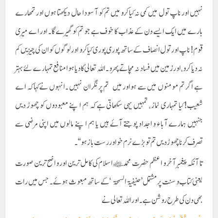
نہیں اور ناپ تول میں کمی نہ کیا کرو میں تم کو آسودا حال دیکھتا ہوں اور تمھارے
بارے میں ایک ایسے دن کے عذاب کا خوف ہے جو تم کو گھیرے گا۔ اور اے میری
قوم! ناپ اور تول انصاف کے ساتھ پوری پوری کیا کرو اور لوگوں کو ان کی چیزیں کم
نہ دیا کرو ، اور زمین میں فساد نہ مچاتے پھرو ۔ اللہ تعالیٰ کا دیا ہوا منافع تمہارے لئے بہتر
ہے اگر تم مومنوں میں سے ہواور میں تم پر نگران نہیں ۔انہوں نے کہا کہ اے
شعیب! کیا تمہاری نماز ، تمہیں یہی سکھاتی ہے کہ ہم اپنے معبودوں کو چھوڑ دیں
جنہیں ہمارے آباء و اجداد پوجتے آئے ہیں یا ہم اپنے مالوں میں اپنی مرضی سے
تصرف کرنا چھوڑ دیں تم تو بڑے نرم خو اور رست باز ہو ‘‘۔
تا آنکہ پیغمبر آخر و اعظم حضرت محمدﷺاسلام کی کامل ترین اور واضح ترین صورت
یعنی کتاب وسنت پر مشتمل’حنیفیۃ السمحۃ ‘کے ساتھ مبعوث ہوئے ۔ جس میں رات
بھی دن کی طرح روشن ہے۔ اور اللہ تعالی نے