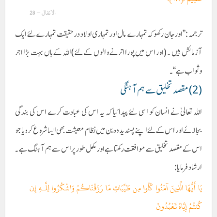
الانفال – 28
ترجمہ :’’اور جان رکھو کہ تمہارے مال اور تمہاری اولاد درحقیقت تمہارے لئے ایک
آزمائش ہیں ۔ (اور اس میں پورا اترنے والوں کے لئے )اللہ کے ہاں بہت بڑا اجر
وثواب ہے‘‘۔
(2) مقصد تخلیق سے ہم آہنگی
اللہ تعالیٰ نے انسان کو اسی لئے پیدا کیا کہ یہ اس کی عبادت کرے اس کی بندگی
بجالائے اور اس کے لئے اپنے پسندیدہ دین میں نظام معیشت بھی ایسا شروع کردیا جو
اس کے مقصد تخلیق سے موافقت رکھتا ہے اور مکمل طور پر اس سے ہم آہنگ ہے ۔
ارشاد فرمایا :
يَا أَيُّهَا الَّذِينَ آمَنُوا كُلُوا مِن طَيِّبَاتِ مَا رَزَقْنَاكُمْ وَاشْكُرُوا لِلَّـهِ إِن
كُنتُمْ إِيَّاهُ تَعْبُدُونَ