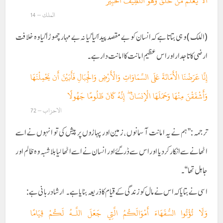
أَلَا يَعْلَمُ مَنْ خَلَقَ وَهُوَ اللَّطِيفُ الْخَبِيرُ
الملك – 14
(الملک ) وہی بتاتا ہے کہ انسان کو بے مقصد پیدا کیا گیا نہ بے مہار چھوڑا گیا وہ خلافت
ارضی کا تاجدار اور اس عظیم امانت کا امانت دار ہے ۔
إِنَّا عَرَضْنَا الْأَمَانَةَ عَلَى السَّمَاوَاتِ وَالْأَرْضِ وَالْجِبَالِ فَأَبَيْنَ أَن يَحْمِلْنَهَا
وَأَشْفَقْنَ مِنْهَا وَحَمَلَهَا الْإِنسَانُ ۖ إِنَّهُ كَانَ ظَلُومًا جَهُولًا
الاحزاب – 72
ترجمہ :’’ہم نے یہ امانت آسمانوں ، زمین اور پہاڑوں پر پیش کی تو انہوں نے اسے
اٹھانے سے انکار کر دیا اور اس سے ڈر گئے او ر انسان نے اسے اٹھا لیا بلاشبہ وہ ظالم اور
جاہل تھا‘‘۔
اسی نے بتایا کہ اس نے مال کو زندگی کے قیام کا ذریعہ بنا یا ہے ۔ ارشاد ربانی ہے :
وَلَا تُؤْتُوا السُّفَهَاءَ أَمْوَالَكُمُ الَّتِي جَعَلَ اللَّـهُ لَكُمْ قِيَامًا