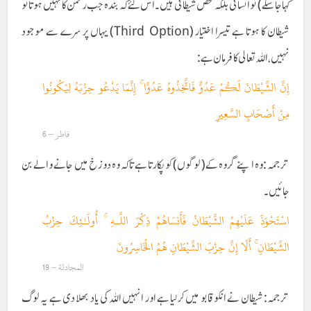
کہاجاسکے ) تو انسانی بلکہ محض شیطانی ہیں ۔ اس لئے کہ بندہ جب رحمن کا نہیں ہوتا تو
شیطان کا ہوتا ہے تیسرا اختیار (Third Option) یہاں پر سرے سے موجود
نہیں ،اللہ تعالی کا فرمان ہے :
إِنَّ الشَّيْطَانَ لَكُمْ عَدُوٌّ فَاتَّخِذُوهُ عَدُوًّا ۚ إِنَّمَا يَدْعُو حِزْبَهُ لِيَكُونُوا
مِنْ أَصْحَابِ السَّعِيرِ
فاطر – 6
ترجمہ :وہ اپنے گروہ کے( لوگوں) کو پکارتا ہے تاکہ وہ دوزخ میں جانے والے بن
جائیں۔
اسْتَحْوَذَ عَلَيْهِمُ الشَّيْطَانُ فَأَنسَاهُمْ ذِكْرَ اللَّـهِ ۚ أُولَـٰئِكَ حِزْبُ
الشَّيْطَانِ ۚ أَلَا إِنَّ حِزْبَ الشَّيْطَانِ هُمُ الْخَاسِرُونَ
المجادلة – 19
ترجمہ: شیطان نے انکو قابو میں کرلیا ہے اور انہیں اللہ کی یاد بھلا دی ہے یہ لوگ