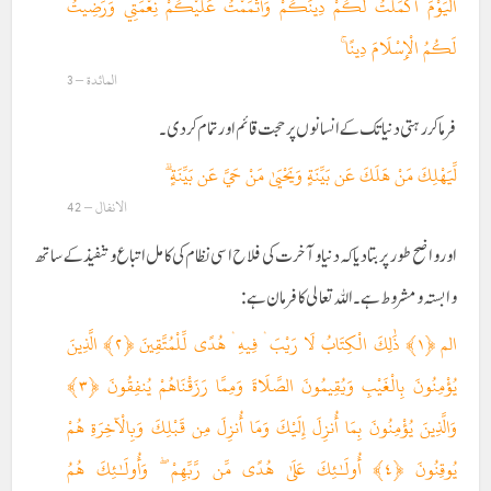
الْيَوْمَ أَكْمَلْتُ لَكُمْ دِينَكُمْ وَأَتْمَمْتُ عَلَيْكُمْ نِعْمَتِي وَرَضِيتُ
لَكُمُ الْإِسْلَامَ دِينًا ۚ
المائدة – 3
فرماکر رہتی دنیا تک کے انسانوں پر حجت قائم اور تمام کردی ۔
لِّيَهْلِكَ مَنْ هَلَكَ عَن بَيِّنَةٍ وَيَحْيَىٰ مَنْ حَيَّ عَن بَيِّنَةٍ ۗ
الانفال – 42
اور واضح طور پر بتادیا کہ دنیا و آخرت کی فلاح اسی نظام کی کامل اتباع و تنفیذ کے ساتھ
وابستہ و مشروط ہے ۔اللہ تعالی کا فرمان ہے :
الم ﴿١﴾ ذَٰلِكَ الْكِتَابُ لَا رَيْبَ ۛ فِيهِ ۛ هُدًى لِّلْمُتَّقِينَ ﴿٢﴾ الَّذِينَ
يُؤْمِنُونَ بِالْغَيْبِ وَيُقِيمُونَ الصَّلَاةَ وَمِمَّا رَزَقْنَاهُمْ يُنفِقُونَ ﴿٣﴾
وَالَّذِينَ يُؤْمِنُونَ بِمَا أُنزِلَ إِلَيْكَ وَمَا أُنزِلَ مِن قَبْلِكَ وَبِالْآخِرَةِ هُمْ
يُوقِنُونَ ﴿٤﴾ أُولَـٰئِكَ عَلَىٰ هُدًى مِّن رَّبِّهِمْ ۖ وَأُولَـٰئِكَ هُمُ