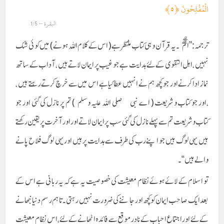
الْمُفْلِحُونَ ﴿٥﴾
البقرة – 1/5
ترجمہ:’’الۗمّۗ ۔یہ قرآن وہی کتاب منتظر ہے ( اس کے کلام اللہ ہونے) میں کوئی شک
نہیں ، اہل التقوی کے لئے ہدایت ہے جو غیب پر ایمان لاتے ہیں ، آداب کے ساتھ
نماز ادا کرنے اور جو کچھ ہم نے انہیں عطا کیا ہے اس میں سے خرچ کرتے رہتے ہیں ،
،اور جو کتاب و شریعت ( اے نبی صلی اللہ علیہ وسلم ) تم پر نازل کی گئی اور جو
کتاب و شریعت تم سے پہلے نازل کی گئی سب پر ایمان لاتے اور اور آخرت پر یقین رکھتے
ہیں یہی لوگ ہیں جو اپنے رب کی طرف سے ہدایت پر ہیں اور یہی لوگ فلاح پانے
والے ہیں‘‘۔
تو اسلام کے لائے ہوئے نظام معیشت کی خصوصیت یہ ہے کہ یہ ربانی ہے اس کے
بعد ایک صاحب ایمان کو کچھ اور جاننے کی ضرورت نہیں رہتی ۔ تا ہم رسم دنیا نبھانے
کے لئے اوراجتماع احباب کے نادر موقع سے فائدہ اٹھانے کے لئے ، اس نظام معیشت