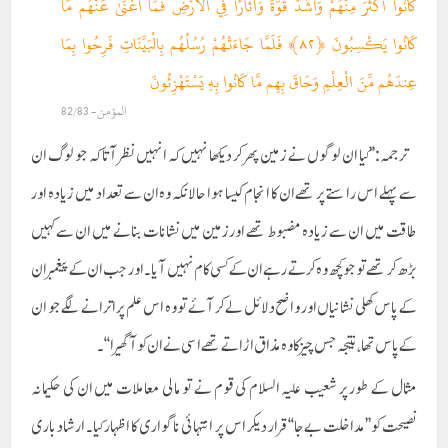
كَانُوا أَكْثَرَ مِنْهُمْ وَأَشَدَّ قُوَّةً وَآثَارًا فِي الْأَرْضِ فَمَا أَغْنَىٰ عَنْهُم مَّا
كَانُوا يَكْسِبُونَ ﴿٨٢﴾ فَلَمَّا جَاءَتْهُمْ رُسُلُهُم بِالْبَيِّنَاتِ فَرِحُوا بِمَا
عِندَهُم مِّنَ الْعِلْمِ وَحَاقَ بِهِم مَّا كَانُوا بِهِ يَسْتَهْزِئُونَ
المؤمن- 82/83
ترجمہ:’’کیا ان لوگوں نے زمین پھر کر دیکھا نہیں کہ انہیں نظر آتا کہ جو لوگ ان
سے پہلے اس راستے پر تھے ان کا انجام کیسا ہوا حالانکہ وہ ان سے تعداد میں زیادہ اور
طاقت میں ان سے زیادہ مضبوط تھے اور زمین میں نشانات بنانے میں ان سے کہیں
بڑھ کر تھے تو جو کچھ وہ کرتے رہے ان کے کسی کام نہیں آیا ۔ اور جب ان کے پیغمبر ان
کے پاس کھلی نشانیاں اور واضح دلائل لے کر آئے تو وہ اس علم پر اترانے لگے جو ان
کے پاس تھا ، نتیجہ جس چیز کا وہ مذاق اڑاتے تھے اسی نے ان کو آگھیرا ‘‘۔
مثال کے طور پر شعیب علیہ السلام کی قوم نے تو مالی معاملات میں ان کی حکیمانہ
نصیحت کو’’مداخلت بےجا‘‘قرار دیکر اس پر انتہائی ناگواری کا اظہار کیا۔ ارشاد باری