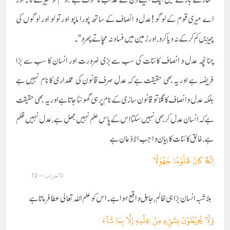
اے میری قوم کے لوگو !عدل و انصاف کے ساتھ پورا ماپو اور تولو اور لوگوں کی
چیزیں کم کرکے نہ دیا کرو ، اور زمین میں فساد نہ مچاتے پھرو ‘‘۔
چنانچہ عدل و انصاف کائنات کی سب سے بڑی ضرورت اور انسان کا سب سے بڑا
فریضہ ہے اور یہ بھی حقیقت ہے کہ عدل صرف قانون کی عملداری کا نام نہیں ہے
بلکہ عدل وانصاف کا گلا تو قانون سازی کے نام پر ہی گھونٹا جاتا ہے اور یہ بھی حقیقت
ہے کہ انسان عدل کر بھی نہیں سکتا اس کے پاس علم نہیں جھل ہے، عدل نہیں ظلم
ہے، خالق کائنات کا بیان واجب الاذعان ہے
اِنَّهٗ کَانَ ظَلُوْمًا جَهُوْلًا
الاحزاب – 72
بلاشبہ انسان بڑا ہی ظالم ، جاہل واقع ہوا ہے۔ اس کو علم اللہ تعالی عطا فرماتا ہے
وَلَا يُحِيْطُوْنَ بِشَيْءٍ مِنْ عِلْمِهِ إِلَّا بِمَا شَآءَ