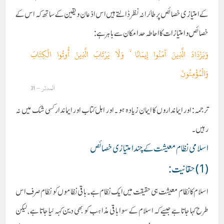
کے امتیاز ی خصائص پر طائرانہ نظر ڈالتے ہیں اس اذعان و یقین کے ساتھ کہ اس کے
خصا ئص و امتیازات کا احاطہ حد امکان سے باہر ہے:
وَيَزْدَادَ الَّذِينَ آمَنُوا إِيمَانًا ۙ وَلَا يَرْتَابَ الَّذِينَ أُوتُوا الْكِتَابَ
وَالْمُؤْمِنُونَ
المدثر – 31
ترجمہ: اور ایمانداروں کا ایمان زیادہ ہو ۔ اور اہل کتاب اور ایماندار کسی شک میں نہ
رہیں۔
اسلامی نظام معیشت کے چند امتیازی خصائص
(1) حقانیت :
اسلام کا نظام معیشت ہی حقیقت میں ایک نظام ہے ۔باقی نظاموں کو نظام صرف اس
طرح کہا جاتا ہے جیسے کہ اسلام کے سوا باقی مذاہب کو بھی دین کہہ لیا جاتا ہے ،لیکن