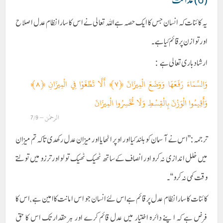
یہ کائنات کہ انسان جس کا ایک حصہ ہے اللہ تعالی نے اس کا سارا نظام عدل اصلاح
اور توازن پر قائم کیا ہے ۔
ارشاد باری تعالی ہے :
وَالسَّمَاءَ رَفَعَهَا وَوَضَعَ الْمِيزَانَ ﴿٧﴾ أَلَّا تَطْغَوْا فِي الْمِيزَانِ ﴿٨﴾
وَأَقِيمُوا الْوَزْنَ بِالْقِسْطِ وَلَا تُخْسِرُوا الْمِيزَانَ
الرحمٰن – 7/9
ترجمہ :’’اس نے آسمان کو بلند کیا اور اوپر اٹھایا اور میزان عدل رکھدی تاکہ تم میزان
میں خلل اندازی نہ کرو اور انصاف کے ساتھ ٹھیک ٹھیک تولو اور ترزو میں تولتے
وقت کمی نہ کرو ‘‘۔
کائنات کا سارا نظام عدل پر قائم ہے اس لئے انسان جو اس امانت کاامین ہے ، اس کا
فرض ہے کہ اپنے دائرہ اختیار میں عدل قائم کرے اور ہر حقدار تک اس کا حق