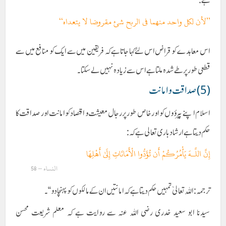
ہے:
’’لأن لکل واحد منهما فی الربح شئ مقروضا لا يتعداہ‘‘
اس معاہدے کو قراض اس لئے کہا جاتاہے کہ فریقین میں سے ایک کو منافع میں سے
قطعی طور پر طے شدہ ملتا ہے اس سے زیادہ نہیں لے سکتا ۔
(5)صداقت و امانت
اسلام اپنے پیرؤوں کو اور خاص طور پر رجال معیشت و اقتصاد کو امانت اور صداقت کا
حکم دیتا ہے ارشاد باری تعالی ہے کہ :
إِنَّ اللَّـهَ يَأْمُرُكُمْ أَن تُؤَدُّوا الْأَمَانَاتِ إِلَىٰ أَهْلِهَا
النساء – 58
ترجمہ: اللہ تعالیٰ تمہیں حکم دیتا ہے کہ امانتیں ان کے مالکوں کو پہنچادو‘‘۔
سیدنا ابو سعید خدری رضی اللہ عنہ سے روایت ہے کہ معلم شریعت محسن