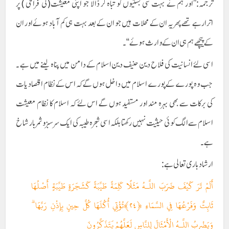
ترجمہ:’’اور ہم نے بہت سی بستیوں کو تباہ کر ڈالا جو اپنی معیشت(کی فراخی ) پر
اترارہے تھے پھر یہ ان کے محلات ہیں جو ان کے بعد بہت ہی کم آباد ہوئے اور ان
کے پیچھے ہم ہی ان کے وارث ہوئے ‘‘۔
اسی لئے انسانیت کی فلاح دین حنیف دین اسلام کے دامن میں پناہ لینے میں ہے ۔
جب وہ پورے کے پورے اسلام میں داخل ہوں گے کہ اس کے نظام اقتصاد یات
کی برکات سے بھی بہرہ مند اور مستفید ہوں گے اس لئے کہ اسلام کا نظام معیشت
اسلام سے الگ کوئی حیثیت نہیں رکھتا بلکہ اسی شجرہ طیبہ کی ایک سرسبز و ثمر بار شاخ
ہے ۔
ارشاد باری تعالی ہے :
أَلَمْ تَرَ كَيْفَ ضَرَبَ اللَّـهُ مَثَلًا كَلِمَةً طَيِّبَةً كَشَجَرَةٍ طَيِّبَةٍ أَصْلُهَا
ثَابِتٌ وَفَرْعُهَا فِي السَّمَاءِ ﴿٢٤﴾تُؤْتِي أُكُلَهَا كُلَّ حِينٍ بِإِذْنِ رَبِّهَا ۗ
وَيَضْرِبُ اللَّـهُ الْأَمْثَالَ لِلنَّاسِ لَعَلَّهُمْ يَتَذَكَّرُونَ