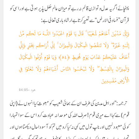
پہنچائے اگر یہ عدل و توازن قائم نہ رہے تو میزان عالم خلل پذیر ہوتی ہے اور اسی کو
قرآن’’ فساد فی الارض‘‘ سے تعبیر کرتا ہے ارشاد بار ی تعالی ہے :
وَإِلَىٰ مَدْيَنَ أَخَاهُمْ شُعَيْبًا ۚ قَالَ يَا قَوْمِ اعْبُدُوا اللَّـهَ مَا لَكُم مِّنْ
إِلَـٰهٍ غَيْرُهُ ۖ وَلَا تَنقُصُوا الْمِكْيَالَ وَالْمِيزَانَ ۚ إِنِّي أَرَاكُم بِخَيْرٍ وَإِنِّي
أَخَافُ عَلَيْكُمْ عَذَابَ يَوْمٍ مُّحِيطٍ ﴿٨٤﴾ وَيَا قَوْمِ أَوْفُوا الْمِكْيَالَ
وَالْمِيزَانَ بِالْقِسْطِ ۖ وَلَا تَبْخَسُوا النَّاسَ أَشْيَاءَهُمْ وَلَا تَعْثَوْا فِي
الْأَرْضِ مُفْسِدِينَ
ھود -84/85
ترجمہ: ’’اور اہل مدین کی طرف ان کے بھائی شعیب کومبعوث کیا انہوں نے (اپنی
قوم ) سے کہا اے میری قوم ! صرف اللہ کی موحدانہ عبادت کرو اس کے سوا تمہارا
کوئی معبود نہیں اور ناپ تول میں کمی نہ کیا کرو میں تم کو آسودا حال دیکھتا ہوں اور
تمھارے بارے میں ایک ایسے دن کے عذاب کا خوف ہے جو تم کو گھیرے گا ۔ اور