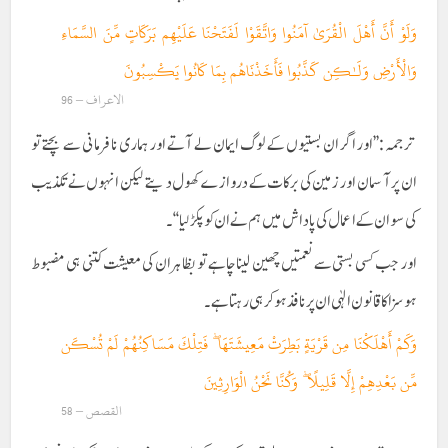
وَلَوْ أَنَّ أَهْلَ الْقُرَىٰ آمَنُوا وَاتَّقَوْا لَفَتَحْنَا عَلَيْهِم بَرَكَاتٍ مِّنَ السَّمَاءِ
وَالْأَرْضِ وَلَـٰكِن كَذَّبُوا فَأَخَذْنَاهُم بِمَا كَانُوا يَكْسِبُونَ
الاعراف – 96
ترجمہ :’’اور اگر ان بستیوں کے لوگ ایمان لے آتے اور ہماری نافرمانی سے بچتے تو
ان پر آسمان اور زمین کی برکات کے دروازے کھول دیتے لیکن انہوں نے تکذیب
کی سو ان کے اعمال کی پاداش میں ہم نے ان کو پکڑ لیا ‘‘۔
اور جب کسی بستی سے نعمتیں چھین لینا چاہے تو بظاہر ان کی معیشت کتنی ہی مضبوط
ہو سزا کا قانون الہٰی ان پر نافذ ہوکر ہی رہتا ہے ۔
وَكَمْ أَهْلَكْنَا مِن قَرْيَةٍ بَطِرَتْ مَعِيشَتَهَا ۖ فَتِلْكَ مَسَاكِنُهُمْ لَمْ تُسْكَن
مِّن بَعْدِهِمْ إِلَّا قَلِيلًا ۖ وَكُنَّا نَحْنُ الْوَارِثِينَ
القصص – 58