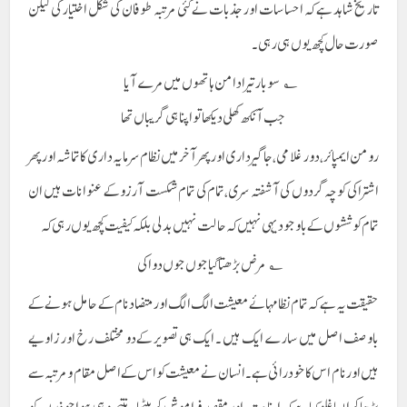
تاریخ شاہد ہے کہ احساسات اور جذبات نے کئی مرتبہ طوفان کی شکل اختیار کی لیکن
صورت حال کچھ یوں ہی رہی ۔
؎ سو بار تیرا دامن ہاتھوں میں مرے آیا
جب آنکھ کھلی دیکھا تو اپنا ہی گریباں تھا
رومن ایمپائر ، دور غلامی ، جاگیرداری اور پھر آخر میں نظام سرمایہ داری کا تماشہ اور پھر
اشتراکی کوچہ گردوں کی آشفتہ سری ،تمام کی تمام شکست آرزو کے عنوانات ہیں ان
تمام کوششوں کے باوجود یہی نہیں کہ حالت نہیں بدلی بلکہ کیفیت کچھ یوں رہی کہ
؎ مرض بڑھتا گیا جوں جوں دوا کی
حقیقت یہ ہے کہ تمام نظامہائے معیشت الگ الگ اور متضاد نام کے حامل ہونے کے
باوصف اصل میں سارے ایک ہیں ۔ ایک ہی تصویر کےدو مختلف رخ اور زاویے
ہیں اور نام اس کا خود رائی ہے ۔ انسان نے معیشت کو اس کے اصل مقام و مرتبہ سے