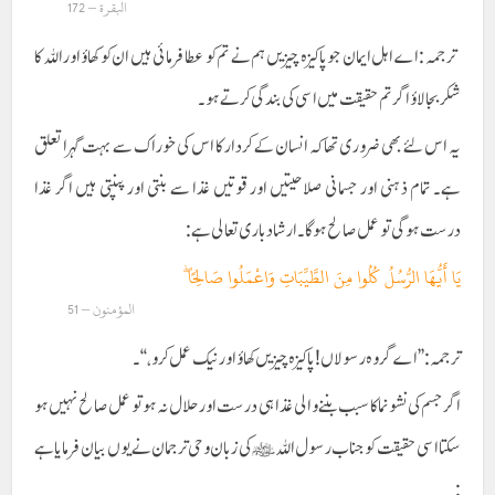
البقرة – 172
ترجمہ :اے اہل ایمان جو پاکیزہ چیزیں ہم نے تم کو عطا فرمائی ہیں ان کو کھاؤ اور اللہ کا
شکر بجالاؤ اگر تم حقیقت میں اسی کی بندگی کرتے ہو۔
یہ اس لئے بھی ضروری تھا کہ انسان کے کردار کا اس کی خوراک سے بہت گہرا تعلق
ہے۔ تمام ذہنی اور جسمانی صلاحیتیں اور قوتیں غذا سے بنتی اور پنپتی ہیں اگر غذا
درست ہوگی تو عمل صالح ہوگا ۔ارشاد باری تعالی ہے :
يَا أَيُّهَا الرُّسُلُ كُلُوا مِنَ الطَّيِّبَاتِ وَاعْمَلُوا صَالِحًا ۖ
المؤمنون – 51
ترجمہ :’’اےگروہ رسولاں ! پاکیزہ چیزیں کھاؤ اور نیک عمل کرو ، ‘‘۔
اگر جسم کی نشونما کا سبب بننے والی غذا ہی درست اور حلال نہ ہو تو عمل صالح نہیں ہو
سکتا اسی حقیقت کو جناب رسو ل اللہﷺکی زبان وحی ترجمان نے یوں بیان فرمایا ہے
: