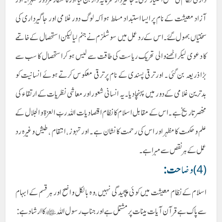
آزاد معیشت کے نام پر ایسا استبداد مسلط ہوا کہ لوگ دور غلامی اور جاگیرداری کی
سختیاں بھول گئے ۔ اس کے رد عمل میں سوشلزم نے جنم لیا لیکن استحصال کے خاتمے
کا دعوی لیکر اٹھنے والی تحریک ریاست کی طاقت سے لیس ہو کر استحصال کا سب سے
بڑا ذریعہ بن گئی ۔ اور ترقی پسندی کے نام پر ترقی معکوس کرتے ہوئے انسانیت کو
بدترین غلامی کے دور میں پہنچادیا۔ یہ انسانی شعور اور معاشی نظریات کے ارتقاء کی
مختصر تاریخ ہے ۔اس کے مقابل اسلام کا نظام اقتصادیات اللہ ربّ العزۃ والجلال کے
علم وحکمت کا مظہر اور اس کی رحمت کا نشان ہے ۔ اور تہوز ، انتقام ، طیش وغیرہ رد
عمل کے ہر نقص سے مبرا ہے ۔
(4)وضا
حت :
اسلام کے نظام معیشت میں کوئی پیچیدگی نہیں ،وہ بالکل واضح اور ہر قسم کے ابہام
سے پاک ہے قرآن آیات بینات پر مشتمل ہے اور جناب رسول اللہﷺکا ارشاد ہے: