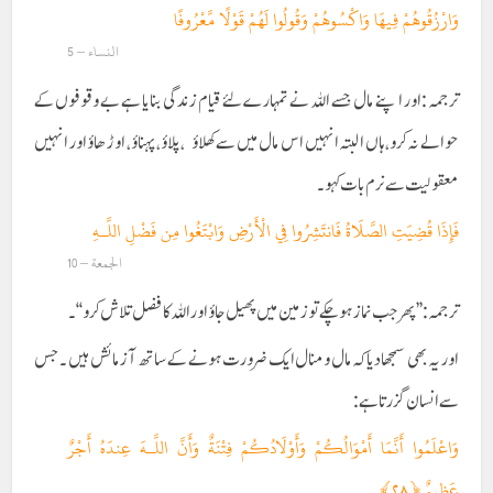
وَارْزُقُوهُمْ فِيهَا وَاكْسُوهُمْ وَقُولُوا لَهُمْ قَوْلًا مَّعْرُوفًا
النساء – 5
ترجمہ :اور اپنے مال جسے اللہ نے تمہارے لئے قیام زندگی بنایا ہے بے وقوفوں کے
حوالے نہ کرو،ہاں البتہ انہیں اس مال میں سے کھلاؤ ،پلاؤ،پہناؤ ، اوڑھاؤ اور انہیں
معقولیت سے نرم بات کہو۔
فَإِذَا قُضِيَتِ الصَّلَاةُ فَانتَشِرُوا فِي الْأَرْضِ وَابْتَغُوا مِن فَضْلِ اللَّـهِ
الجمعة – 10
ترجمہ :’’پھر جب نماز ہوچکے تو زمین میں پھیل جاؤ اور اللہ کا فضل تلاش کرو‘‘۔
اور یہ بھی سمجھا دیا کہ مال و منال ایک ضرورت ہونے کے ساتھ آزمائش ہیں ۔جس
سے انسان گزرتا ہے :
وَاعْلَمُوا أَنَّمَا أَمْوَالُكُمْ وَأَوْلَادُكُمْ فِتْنَةٌ وَأَنَّ اللَّـهَ عِندَهُ أَجْرٌ
عَظِيمٌ ﴿٢٨﴾