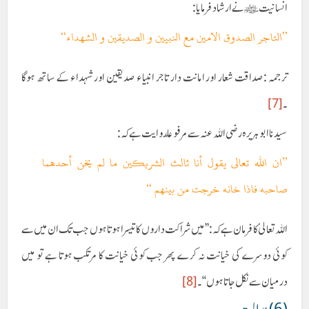
انسانیتﷺنے ارشاد فرمایا:
’’التاجر الصدوق الامين مع النبيین و الصديقين و الشهداء‘‘
ترجمہ :صداقت شعار اور امانت دار تاجر انبیاء صدیقین اور شہداء کے ساتھ ہوگا
۔
[7]
سیدنا ابو ہریرہ رضی اللہ عنہ سے مرفوعا ً روایت ہے کہ :
’’ان اللہ تعالی يقول أنا ثالث الشريکين ما لم يخن أحدهما
صاحبه فاذا خانه خرجت من بينهم ‘‘
اللہ تعالیٰ کا فرمان ہے کہ: ’’ میں شراکت داروں کا تیسرا ہوتا ہوں جب تک ان میں سے
کوئی دوسرے کی خیانت نہ کرے پھر جب کوئی خیانت کا مرتکب ہوتا ہے تو میں
درمیان سے نکل جاتا ہوں‘‘ ۔
[8]
(6)عدالت