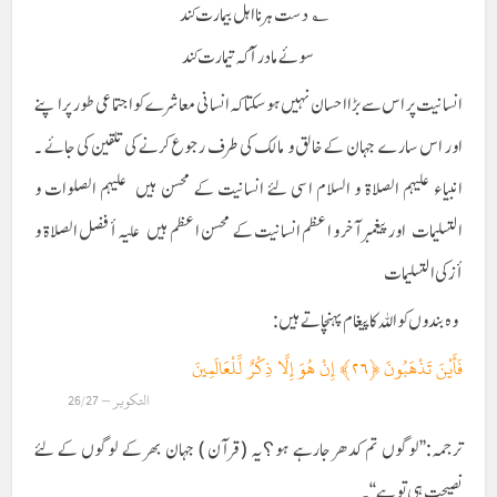
؎ دست ہرنا اہل بیمارت کند
سوئے مادرآ کہ تیمارت کند
انسانیت پر اس سے بڑا احسان نہیں ہوسکتا کہ انسانی معاشرے کو اجتماعی طور پر اپنے
اور اس سارے جہان کے خالق و مالک کی طرف رجوع کرنے کی تلقین کی جائے ۔
انبیاء علیہم الصلاۃ و السلام اسی لئے انسانیت کے محسن ہیں عليهم الصلوات و
التسليمات اور پیغمبر آخر و اعظم انسانیت کے محسن اعظم ہیں عليه أفضل الصلاة و
أزکی التسليمات
وہ بندوں کو اللہ کا پیغام پہنچاتے ہیں :
فَأَيْنَ تَذْهَبُونَ ﴿٢٦﴾ إِنْ هُوَ إِلَّا ذِكْرٌ لِّلْعَالَمِينَ
التكویر – 26/27
ترجمہ:’’لوگوں تم کدھر جارہے ہو؟یہ (قرآن ) جہان بھر کے لوگوں کے لئے
نصیحت ہی تو ہے‘‘۔