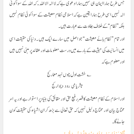
جس طرح ہمارا ایمان ہی نہیں ہمارا دعوی ہے کہ لا الہ الا اللہ ۔ کہ اللہ کے سوا کوئی
الہ نہیں اسی طرح ہمارا یقین ہے کہ اسلامی نظام معیشت کے سوا کوئی نظام نہیں
بلکہ’’نظام ‘‘کے خلاف بغاوت سے عبارت ہیں ۔
اور تمام ’’ نظام ہائے معیشت ‘‘ جو اصل میں سارے ایک ہیں ۔ دنیا کی حقیقت اسی
میں انسانیت کی حیثیت کے بارے میں درست معلومات اور عقائد پر مبنی نہیں ہیں
اور معلوم ہے کہ
؎ خشت اول چوں نہدمعمار کج
تاثر یامی رود دیوار کج
اور اسلام کے نظام معیشت کا قصر رفیع حق اور حقائق کی بنیاد پر استوار ہے اور یہ امر
محتاج بیان اور محتاج دلیل نہیں کہ حق تعالی سے بڑھ کر ان اشیاء کی حقیقت کون
جانے گا ۔