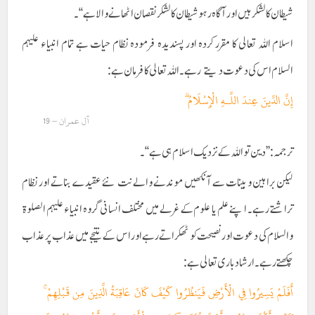
شیطان کا لشکر ہیں اور آگاہ رہو شیطان کا لشکر نقصان اٹھانے والا ہے‘‘۔
اسلام اللہ تعالی کا مقرر کردہ اور پسندیدہ فرمودہ نظام حیات ہے تمام انبیاء علیہم
السلام اس کی دعوت دیتے رہے۔اللہ تعالی کا فرمان ہے :
إِنَّ الدِّينَ عِندَ اللَّـهِ الْإِسْلَامُ ۗ
آل عمران – 19
ترجمہ :’’ دین تو اللہ کے نزدیک اسلام ہی ہے‘‘۔
لیکن براہین و بینات سے آنکھیں موندنے والے نت نئے عقیدے بناتے اور نظام
تراشتے رہے ۔ اپنے علم یا علوم کے غرلے میں مختلف انسانی گروہ انبیاء علیہم الصلوۃ
والسلام کی دعوت اور نصیحت کو ٹھکراتے رہے اور اس کے نتیجے میں عذاب پر عذاب
چکھتے رہے ۔ ارشاد باری تعالی ہے :
أَفَلَمْ يَسِيرُوا فِي الْأَرْضِ فَيَنظُرُوا كَيْفَ كَانَ عَاقِبَةُ الَّذِينَ مِن قَبْلِهِمْ ۚ