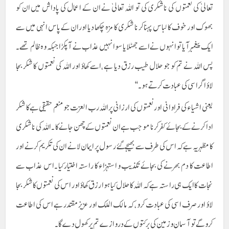
تعالیٰ کی نعمتوں کی ناشکری کی تو اللہ تعالیٰ نے ان کے اعمال کی پاداش میں ان کو
بھوک اور خوف کا لباس پہنا کر نا شکری کا مزہ چکھا دیا اور ان کے پاس انہی میں سے
ایک پیغمبر آیا تو انہوں نے اسے جھٹلایا سو انہیں عذاب نے آپکڑا جبکہ وہ ظالم تھے۔
پس اللہ نے تم کو جو حلال طیب رزق دیا ہے ،اسے کھاؤ اور اللہ کی نعمتوں کا شکر بجا
لاؤاگر اسی کی عبادت کرتے ہو۔‘‘
یعنی اشیاء کی فراوانی اور نعمتوں کی ارزانی پر اللہ رب العزت جو منعم حقیقی ہے کا شکر
ادا کرنے کے بجائے کفر کرنا موجب ہے ان نعمتوں کےچھن جانے کا ۔ اللہ کی ناشکری
کا مظہر یہ ہے کہ اس کی طرف سے بھیجے گئے رسول پر ایمان لانے ان کی تکریم کرنے اور
اطاعت کا دم بھرنے کی بجائے تکذیب و استہزاء کا راستہ اختیار کیا ۔اس عذاب سے
نجات کاایک ہی راستہ ہے کہ اللہ کا حلال کیا ہوا رزق کھاؤ اور اس کی نعمتوں کا شکر بجا
لاؤ اور صرف اسی کی عبادت کرو ، کہ مالک الملک اور عزیز مقتدر ہے اس کی اطاعت
کروگے تو آسمان وزمین کی برکتوں کے دروازے تم پر کھول دے گا ۔