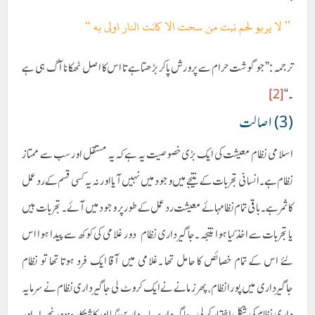
’’ لا يربو لحم نبت من سحت الا کانت النار اولی به ‘‘
ترجمہ :’’جو گوشت حرام سے پرورش پاکر بڑھتا ہے تا اس کا اصل ٹھکانا آگ ہی ہے
۔‘‘
[2]
(3) اصالت
اسلامی نظام معیشت کی ایک بڑی خصوصیت یہ ہے کہ یہ مستقل اور سب سے ممتاز
نظام ہے ۔ انسانی تجربات کے نتیجے میں وجود میں نہیں آیا اور نہ یہ کسی قسم کے رد عمل
کا ثمر ہے ۔باقی تمام نظامہائے معیشت ردعمل کے طور پر وجود میں آئے ۔ تجربات ہیں
یا تجربات سے اخذ کیا ہوا نتیجہ ۔جاگیر داری نظام دور غلامی کی کوکھ سے پیدا ہوا اس
لئے اس کے تمام خصائص کا حامل تھا ۔غلامی میں آقا ایک فرد ہوتا تھا تو نظام
جاگیرداری میں پورا نظام، پھر زمانے نے ایک کروٹ لی جاگیر داری نظام نے سرمایہ
داری نظام کی شکل اختیار کرلی ۔ جاگیر دار سرمایہ دار بن گیا اور کاشتکار مزدور ٹھہرا۔ اور