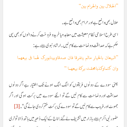
’’الحلال بين والحرام بين‘‘
حلال بھی واضح ہے اور حرام بھی واضح ہے۔
اسی طرح اسلامی نظام معیشت میں معاہدہ یا خرید و فروخت کرنے والوں کو بھی یہی
حکم ہے کہ صداقت و وضاحت سے کام لیں ۔ارشاد نبویﷺہے :
’’البيعان بالخيار مالم يتفرقا فان صدقاوبينابورک لهما فی بيعهما
وان کتماوکذبامحقت بركة بيعهما ‘‘
یعنی سودے کے دونوں فریقوں کو الگ الگ ہونے تک اختیار ہے اگر دونوں
صداقت اور وضاحت سے کام لیں گے تو انکے سودے میں برکت ہوگی اور اگر
جھوٹ اور فریب سے کام لیں گے تو سودے کی برکت ختم کردی جائے گی ‘‘۔
[3]
حضور نبی اکرمﷺبازار میں تشریف لے گئے ،اناج کے ایک ڈھیر میں ہاتھ ڈالا تو تری