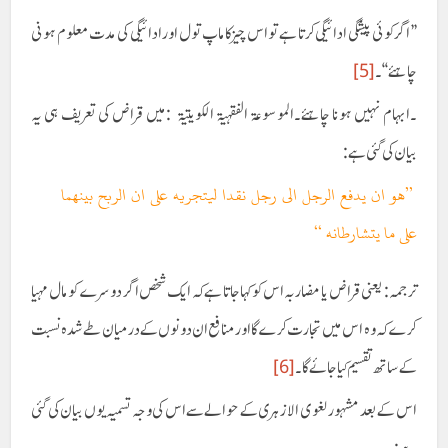
’’ اگر کوئی پیشگی ادائیگی کرتا ہے تو اس چیز کاماپ تول اور ادائیگی کی مدت معلوم ہونی
چاہئے ‘‘ ۔
[5]
۔ابہام نہیں ہونا چاہئے۔الموسوعة الفقهية الکویتية :میں قراض کی تعریف ہی یہ
بیان کی گئی ہے:
’’ھو ان يدفع الرجل الی رجل نقدا ليتجريه علی ان الربح بينهما
علی ما يتشارطانه ‘‘
ترجمہ: یعنی قراض یا مضاربہ اس کو کہا جاتا ہے کہ ایک شخص اگر دوسرے کو مال مہیا
کرے کہ وہ اس میں تجارت کرے گا اورمنافع ان دونوں کے درمیان طے شدہ نسبت
کے ساتھ تقسیم کیا جائے گا ۔
[6]
اس کے بعد مشہور لغوی الازہری کے حوالے سے اس کی وجہ تسمیہ یوں بیان کی گئی