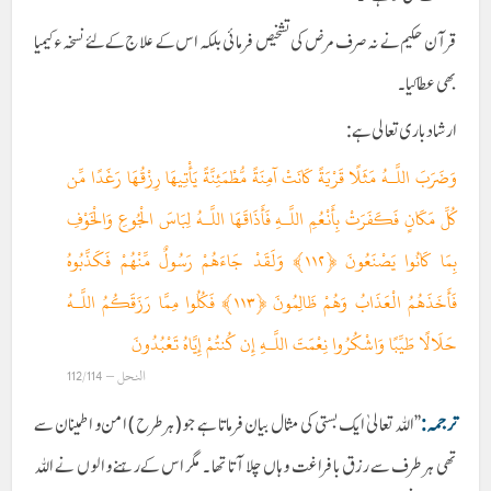
قرآن حکیم نے نہ صرف مرض کی تشخیص فرمائی بلکہ اس کے علاج کے لئے نسخہ ء کیمیا
بھی عطا کیا ۔
ارشاد باری تعالی ہے :
وَضَرَبَ اللَّـهُ مَثَلًا قَرْيَةً كَانَتْ آمِنَةً مُّطْمَئِنَّةً يَأْتِيهَا رِزْقُهَا رَغَدًا مِّن
كُلِّ مَكَانٍ فَكَفَرَتْ بِأَنْعُمِ اللَّـهِ فَأَذَاقَهَا اللَّـهُ لِبَاسَ الْجُوعِ وَالْخَوْفِ
بِمَا كَانُوا يَصْنَعُونَ ﴿١١٢﴾ وَلَقَدْ جَاءَهُمْ رَسُولٌ مِّنْهُمْ فَكَذَّبُوهُ
فَأَخَذَهُمُ الْعَذَابُ وَهُمْ ظَالِمُونَ ﴿١١٣﴾ فَكُلُوا مِمَّا رَزَقَكُمُ اللَّـهُ
حَلَالًا طَيِّبًا وَاشْكُرُوا نِعْمَتَ اللَّـهِ إِن كُنتُمْ إِيَّاهُ تَعْبُدُونَ
النحل – 112/114
ترجمہ:
’’اللہ تعالیٰ ایک بستی کی مثال بیان فرماتا ہے جو (ہر طرح ) امن و اطمینان سے
تھی ہر طرف سے رزق بافراغت وہاں چلا آتا تھا ۔ مگر اس کےرہنے والوں نے اللہ