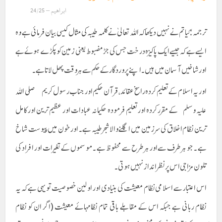
ابراهیم – 24/25
ترجمہ :کیا تم نے نہیں دیکھا کہ اللہ تعالیٰ نے کلمہ طیبہ کی مثال کیسی بیان فرمائی ہے وہ
ایسے ہے کہ جیسے ایک پاکیزہ درخت جس کی جڑ مضبوط یعنی زمین کو پکڑے ہوئے ہے
اور شاخیں آسمان میں ہیں۔ اپنے پروردگار کے حکم سے ہر وقت پھل لاتا ہے ۔
اور یہ اسلام کے تعلیم کردہ راسخ عقائد ،قرآن حکیم اور جناب رسول کریم صلی اللہ
علیہ وسلم کے مقرر کردہ اورتعلیم فرمودہ حکیمانہ عبادات اور عظیم ترین اور کامل
ترین نظام اخلاق کی سرزمین میں اگلنے والا شجر طیبہ ہے۔ اور خون میں پیوست شاخ
ہے ۔ جو ہر طرف سے اور ہر طرح سے محفوظ ہے ۔ موسموں کے تغیرات اور افراد کی
تلون مزاجی اس پر نظر انداز نہیں ہوتی ۔
اس اعتبار سے اسلامی نظام معیشت کی بنیاد ی اور اولین خصوصیت تو یہی ہے کہ یہ
نظام ربانی ہے جبکہ اس کے مقابلے باقی تمام نظامہائے معیشت (اگر ان کو نظام