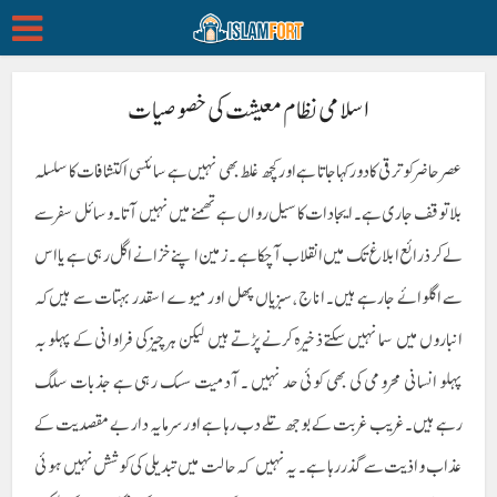
اسلامی نظام معیشت کی خصوصیات
عصر حاضر کو ترقی کا دور کہا جاتا ہے اور کچھ غلط بھی نہیں ہے سائنسی اکتشافات کا سلسلہ
بلا توقف جاری ہے ۔ ایجادات کا سیل رواں ہے تھمنے میں نہیں آتا ۔ وسائل سفر سے
لے کر ذرائع ابلاغ تک میں انقلاب آچکا ہے ۔زمین اپنے خزانے اگل رہی ہے یا اس
سے اگلوائے جارہے ہیں۔ اناج ،سبزیاں پھل اور میوے اسقدر بہتات سے ہیں کہ
انباروں میں سما نہیں سکتے ذخیرہ کرنے پڑتے ہیں لیکن ہر چیز کی فراوانی کے پہلو بہ
پہلو انسانی محرومی کی بھی کوئی حد نہیں ۔ آدمیت سسک رہی ہے جذبات سلگ
رہے ہیں ۔غریب غربت کے بوجھ تلے دب رہا ہے اور سرمایہ دار بے مقصدیت کے
عذاب و اذیت سے گذر رہا ہے ۔ یہ نہیں کہ حالت میں تبدیلی کی کوشش نہیں ہوئی