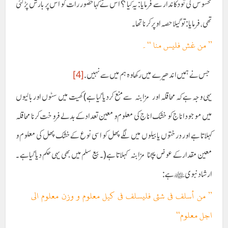
محسوس کی تو دکاندار سے فرمایا: یہ کیا ؟ اس نے کہا حضور رات کو اس پر بارش پڑگئی
تھی ،فرمایا: تو گیلا حصہ اوپر کرنا تھا ۔
’’ من غش فليس منا ‘‘۔
جس نے ہمیں اندھیرے میں رکھا وہ ہم میں سے نہیں .
[4]
یہی وجہ ہے کہ محاقلہ اور مزابنہ سے منع کردیا گیا ہے) کھیت میں سٹوں اور بالیوں
میں موجود اناج کو خشک اناج کی معلوم و معین تعداد کے بدلے فروخت کرنا محاقلہ
کہلاتا ہے اور درختوں یا بیلوں میں لگے پھل کو اسی نوع کے خشک پھل کی معلوم و
معین مقدار کے عوض بیچنا مزابنہ کہلاتا ہے (۔ بیع سلم میں بھی یہی حکم دیا گیا ہے ۔
ارشاد نبویﷺ ہے:
’’ من أسلف فی شئی فليسلف فی کيل معلوم و وزن معلوم الی
اجل معلوم‘‘