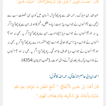
قَالَ: ” فَصَمْتٌ طَوِيلٌ “، قِيلَ: فَإِنْ لَمْ يَكُنْ؟ قَالَ: ” فَمَوْتٌ عَاجِلٌ”
عبداللہ بن مبارک رحمہ اللہ سے پوچھا گیا کہ انسان میں کون سی خصلت سب سے
اچھی ہے ؟انہوں نے جواب دیا :بہت زیادہ عقل و فہم کا ہونا۔ ان سے پوچھاگیا:اگر
یہ نہ ہو؟انہوں نے جواب دیا :اچھا ادب۔ ان سے پوچھا گیا:اگر یہ بھی نہ ہو؟
انہوں نےجواب دیا :اس کا بھائی جواسے اچھامشورہ دے۔پوچھا گیااگر یہ بھی نہ
ہو؟ انہوں نے جواب دیا طویل خاموشی ۔ پوچھا گیا: اگر یہ بھی نہ ہو ؟ انہوں
نےجواب دیا کہ پھر جلدی آنے والی موت۔(شعب الایمان:4354)
احمد بن ابی عاصم الانطاکی رحمہ اللہ کا قول :
قَالَ أَحْمَدُ بْنُ عَاصِمٍ الْأَنْطَاكِيُّ: ” أَنْفَعُ الْعَقْلِ مَا عَرَّفَكَ نِعَمَ اللهِ
عَلَيْكَ وَأَعَانَكَ عَلَى شُكْرِهَا، وَقَامَ بِخِلَافِ الْهَوَى “