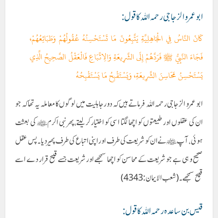
ابوعمرو الزجاجی رحمہ اللہ کا قول:
كَانَ النَّاسُ فِي الْجَاهِلِيَّةِ يَتَّبِعُونَ مَا تَسْتَحْسِنُهُ عُقُولُهُمْ وَطَبَائِعُهُمْ،
فَجَاءَ النَّبِيُّ ﷺ فَرَدَّهُمْ إِلَى الشَّرِيعَةِ وَالِاتِّبَاعِ فَالْعَقْلُ الصَّحِيحُ الَّذِي
يَسْتَحْسِنُ مَحَاسِنَ الشَّرِيعَةِ، وَيَسْتَقْبِحُ مَا يَسْتَقْبِحُهُ
ابوعمرو الزجاجی رحمہ اللہ فرماتے ہیں کہ دور جاہلیت میں لوگوں کا معاملہ یہ تھا کہ جو
ان کی عقلوں اور طبیعتوں کو اچھا لگتا اسی کو اختیار کرلیتے،پھر نبی اکرمﷺ کی بعثت
ہوئی، آپ ﷺنے ان کو شریعت کی طرف اور اپنی اتباع کی طرف پھیر دیا۔پس عقل
صحیح وہی ہے جو شریعت کے محاسن کو اچھا سمجھے اور شریعت جسے قبیح قرار دے اسے
قبیح سمجھے۔(شعب الایمان:4343)
قیس بن ساعدہ رحمہ اللہ کا قول: