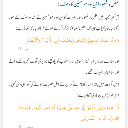
عقل و شعور انبیاء و مومنین کا وصف :
قرآن مجید میں عقل وشعور اور بصیرت کوانبیاء و مومنین کے عمدہ وصف کے طور
بھی بیان کیا گیا ہےجیسا کہ بعض انبیاء کا تذکرہ کرتے ہوئےفرمان باری تعالی ہے:
وَاذْكُرْ عِبٰدَنَآ اِبْرٰهِيْمَ وَاِسْحٰقَ وَيَعْقُوْبَ اُولِي الْاَيْدِيْ وَالْاَبْصَارِ
ص – 45
اور ہمارے بندوں ابراہیم، اسحاق اور یعقوب کو یاد کیجئے جو بڑی قوت عمل رکھنے والے
اور صاحبان بصیرت تھے۔
اس آیت میں چند انبیاء کانام لے کر ان کے اہل بصیرت ہونے کی گواہی دی گئی۔
اسی طرح فرمان باری تعالی ہے:
قُلْ هٰذِهِ سَبِيْلِي أَدْعُوْٓ إِلَى اللهِ عَلٰى بَصِيْرَةٍ أَنَا وَمَنِ اتَّبَعَنِيْ وَسُبْحَانَ
اللهِ وَمَآ أَنَا مِنَ الْمُشْرِكِينَ
یوسف – 108