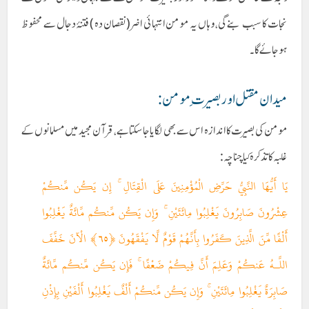
نجات کاسبب بنے گی، وہاں یہ مومن انتہائی اضر (نقصان دہ )فتنۂ دجال سے محفوظ
ہو جائےگا۔
میدان مقتل اور بصیرت ِ مومن :
مومن کی بصیرت کا اندازہ اس سے بھی لگایا جاسکتا ہے، قرآن مجید میں مسلمانوں کے
غلبہ کا تذکرہ کیا چناچہ:
يَا أَيُّهَا النَّبِيُّ حَرِّضِ الْمُؤْمِنِينَ عَلَى الْقِتَالِ ۚ إِن يَكُن مِّنكُمْ
عِشْرُونَ صَابِرُونَ يَغْلِبُوا مِائَتَيْنِ ۚ وَإِن يَكُن مِّنكُم مِّائَةٌ يَغْلِبُوا
أَلْفًا مِّنَ الَّذِينَ كَفَرُوا بِأَنَّهُمْ قَوْمٌ لَّا يَفْقَهُونَ ﴿٦٥﴾ الْآنَ خَفَّفَ
اللَّـهُ عَنكُمْ وَعَلِمَ أَنَّ فِيكُمْ ضَعْفًا ۚ فَإِن يَكُن مِّنكُم مِّائَةٌ
صَابِرَةٌ يَغْلِبُوا مِائَتَيْنِ ۚ وَإِن يَكُن مِّنكُمْ أَلْفٌ يَغْلِبُوا أَلْفَيْنِ بِإِذْنِ