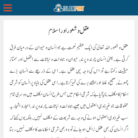
عقل و شعور اور اسلام
عقل و شعور اللہ تعالیٰ کی ایک عظیم نعمت ہے جو انسان و حیوان کے درمیان فرق
کرتی ہے۔یعنی انسان چرند و پرند، حیوان و جمادات و نباتات سے افضل اور ممتاز
حیثیت رکھتا ہے تو اس کی وجہ یہی عقل ہے۔ اسی کے ذریعے سے انسان بڑے
چھوٹے ،صحیح و غلط اور اچھے برے کی تمیز کرتا ہے ۔اسی عقل کی بنیاد پر انسان کوشرعی
احکام کا مکلف بنایاگیا ہے کہ شرعی احکام میں جس طرح انسان مکلف ہیں دوسری تمام
مخلوقات جو غیر ذوی العقول ہیں جیسے جمادات و نباتات ،چرندو پرند ،احجار و اشجار یہ
سب غیر ذوی العقول ہونے کی وجہ سے شریعت کے مکلف نہیں۔بلکہ یوں کہئے کہ
اگر انسان کی بھی عقل زائل ہوجائے تو وہ بھی شرعی احکامات کا مکلف نہیں رہتا