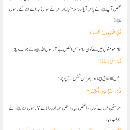
شخص آپ ﷺکے پاس آیا اور سلام کیا ،پھر اس نے سوال کیا: اے اللہ کے رسول
ﷺ!
أَيُّ الْمُؤْمِنِينَ أَفْضَلُ؟
تمام مومنوں میں سےکون سا مومن افضل ہے؟ رسول اللہ ﷺ نے جواب دیا:
أَحْسَنُهُمْ خُلُقًا
جس کا اخلاق اچھا ہو۔ پھر اس شخص نے پوچھا:
فَأَيُّ الْمُؤْمِنِينَ أَكْيَسُ؟
مؤمنین میں سے کون سا شخص زیادہ عقل مند اور دانا ہے؟ رسول اللہ ﷺ نے
جواب دیا: