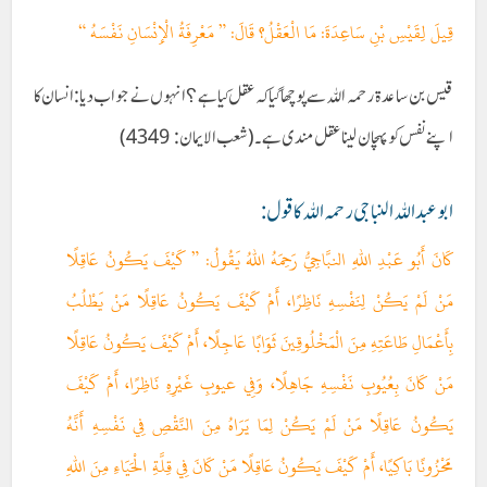
قِيلَ لِقَيْسِ بْنِ سَاعِدَةَ: مَا الْعَقْلُ؟ قَالَ: ” مَعْرِفَةُ الْإِنْسَانِ نَفْسَهُ “
قیس بن ساعدۃ رحمہ اللہ سے پوچھا گیا کہ عقل کیا ہے؟ انہوں نے جواب دیا: انسان کا
اپنے نفس کو پہچان لینا عقل مندی ہے۔(شعب الایمان : 4349)
ابو عبداللہ النباجی رحمہ اللہ کا قول:
كَانَ أَبُو عَبْدِ اللهِ النبَّاجِيُّ رَحِمَهُ اللهُ يَقُولُ: ” كَيْفَ يَكُونُ عَاقِلًا
مَنْ لَمْ يَكُنْ لِنَفْسِهِ نَاظِرًا، أَمْ كَيْفَ يَكُونُ عَاقِلًا مَنْ يَطْلُبُ
بِأَعْمَالِ طَاعَتِهِ مِنَ الْمَخْلُوقِينَ ثَوَابًا عَاجِلًا، أَمْ كَيْفَ يَكُونُ عَاقِلًا
مَنْ كَانَ بِعُيُوبِ نَفْسِهِ جَاهِلًا، وَفِي عيوبِ غَيْرِهِ نَاظِرًا، أَمْ كَيْفَ
يَكُونُ عَاقِلًا مَنْ لَمْ يَكُنْ لِمَا يَرَاهُ مِنَ النَّقْصِ فِي نَفْسِهِ أَنَّهُ
مَحْزُونًا بَاكِيًا، أَمْ كَيْفَ يَكُونُ عَاقِلًا مَنْ كَانَ فِي قِلَّةِ الْحَيَاءِ مِنَ اللهِ