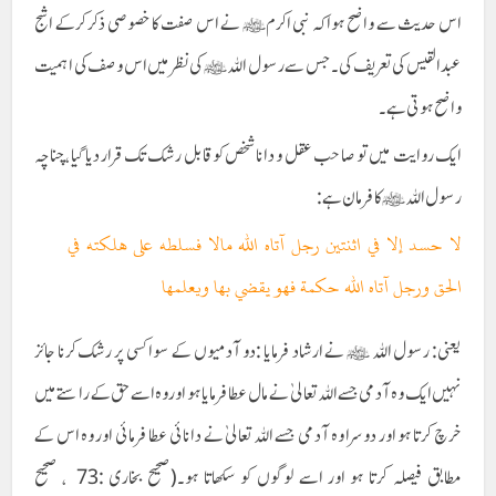
اس حدیث سے واضح ہوا کہ نبی اکرمﷺ نے اس صفت کا خصوصی ذکر کرکے اشج
عبدالقیس کی تعریف کی۔ جس سے رسول اللہ ﷺ کی نظر میں اس وصف کی اہمیت
واضح ہوتی ہے۔
ایک روایت میں تو صاحب عقل و دانا شخص کو قابل رشک تک قرار دیا گیا ،چناچہ
رسول اللہﷺ کا فرمان ہے:
لا حسد إلا في اثنتين رجل آتاه الله مالا فسلطه علی هلکته في
الحق ورجل آتاه الله حکمة فهو يقضي بها ويعلمها
یعنی: رسول اللہ ﷺ نے ارشاد فرمایا :دو آدمیوں کے سوا کسی پر رشک کرنا جائز
نہیں ایک وہ آدمی جسے اللہ تعالیٰ نے مال عطا فرمایا ہو اور وہ اسے حق کے راستے میں
خرچ کرتا ہو اور دوسرا وہ آدمی جسے اللہ تعالیٰ نے دانائی عطا فرمائی اور وہ اس کے
مطابق فیصلہ کرتا ہو اور اسے لوگوں کو سکھاتا ہو۔(صحیح بخاری :73 ، صحیح