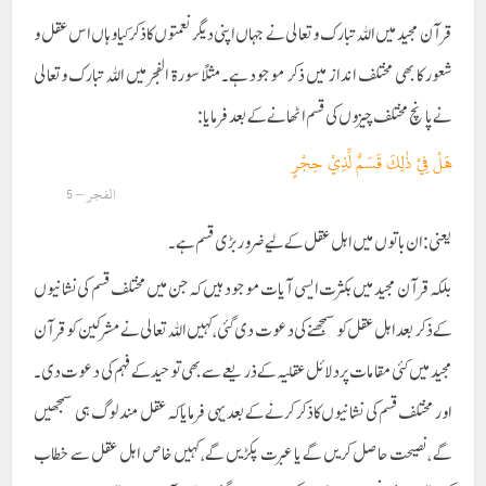
قرآن مجید میں اللہ تبارک و تعالی نے جہاں اپنی دیگر نعمتوں کا ذکر کیا وہاں اس عقل و
شعور کا بھی مختلف انداز میں ذکر موجود ہے۔مثلاًسورۃ الفجر میں اللہ تبارک وتعالی
نے پانچ مختلف چیزوں کی قسم اٹھانے کے بعد فرمایا:
هَلْ فِيْ ذٰلِكَ قَسَمٌ لِّذِيْ حِجْرٍ
الفجر – 5
یعنی: ان باتوں میں اہل عقل کے لیے ضرور بڑی قسم ہے۔
بلکہ قرآن مجید میں بکثرت ایسی آیات موجودہیں کہ جن میں مختلف قسم کی نشانیوں
کے ذکر بعد اہل عقل کو سمجھنے کی دعوت دی گئی ،کہیں اللہ تعالی نے مشرکین کو قرآن
مجید میں کئی مقامات پر دلائل عقلیہ کے ذریعے سے بھی توحید کے فہم کی دعوت دی۔
اور مختلف قسم کی نشانیوں کا ذکر کرنے کے بعد یہی فرمایا کہ عقل مند لوگ ہی سمجھیں
گے ،نصیحت حاصل کریں گے یا عبرت پکڑیں گے، کہیں خاص اہل عقل سے خطاب