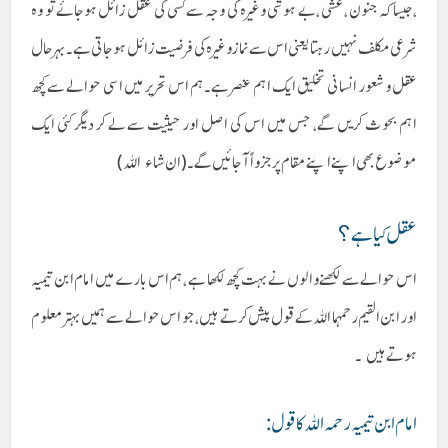
،جیسا کہ جنون ،غشی ،بے ہوشی وغیرہ کی وجہ سےکسی کی عقل زائل ہوجائے تو وہ
شرعی مکلف نہیں رہتا یعنی اس سے نماز وغیرہ کی فرضیت زائل ہوجاتی ہے ۔بہرحال
عقل و شعور انسانی تخلیق ایک اہم عنصر ہے۔ہم اس تحریر میں اسی حوالے سے کچھ
اہم بحوث کریں گے، جس میں اس کی اصل اور حیثیت سے لے کر دیگر کئی ایک
موضوع بھی اپنے اپنے مقام پرجزواً آجائیں گے۔(ان شاء اللہ)
عقل کیا ہے ؟
اس حوالے سے لکھنے والوں نے بہت کچھ لکھا ہے ،ہم اس بارے میں امام ابن تیمیہ
اور ابن القیم رحمہما اللہ کے قول پیش کرتے ہیں ،جو اس حوالے سے ہمیں بہتر معلوم
ہوتے ہیں ۔
امام ابن تیمیہ رحمہ اللہ کا قول :