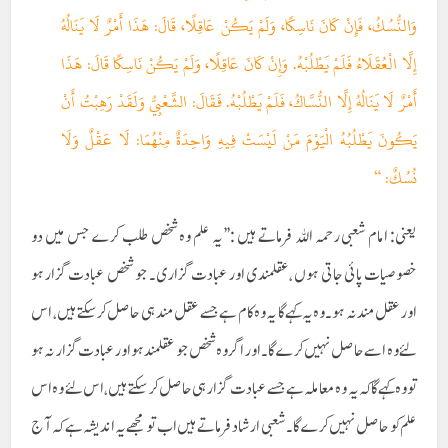
وَالنُّسُكُ، فَإِنْ كَانَ نَاسِكًا، وَلَمْ يَكُنْ عَاقِلًا، قَالَ: هَذَا أَمْرٌ لَا يَنَالُهُ
إِلَّا الْعُقَلَاءُ فَلَمْ يَطْلُبْهُ. وَإِنْ كَانَ عَاقِلًا، وَلَمْ يَكُنْ نَاسِكًا قَالَ: هَذَا
أَمْرٌ لَا يَنَالُهُ إِلَّا النُّسَّاكُ، فَلَمْ يَطْلُبْهُ. فَقَالَ: الشَّعْبِيُّ وَلَقَدْ رَهِبْتُ أَنْ
يَكُونَ يَطْلُبُهُ الْيَوْمَ مَنْ لَيْسَتْ فِيهِ وَاحِدَةٌ مِنْهُمَا: لَا عَقْلٌ وَلَا
نُسُكٌ: “
یعنی: امام شعبی رحمہ اللہ فرماتے ہیں :’’ یہ علم وہ شخص طلب کرے جس میں دو
خصوصیات پائی جاتی ہوں ،عقلمندی اور عبادت گزاری۔ جو شخص عبادت گزار ہو
اور عقل مند نہ ہو۔ وہ یہ کہے گا یہ وہ کام ہے جسے عقل مند ہی حاصل کرسکتےہیں ، اس
لئے وہ اسےحاصل نہیں کرے گا۔ اور اگر وہ شخص جو عقلمند ہو اور عبادت گزار نہ ہو
تو وہ کہے گا کہ یہ وہ معاملہ ہے جسے عبادت گزار ہی حاصل کر سکتے ہیں، اس لئے وہ اس
علم کو حاصل نہیں کرے گا۔ شعبی ارشاد فرماتے ہیں اب تو مجھے یہ اندیشہ ہے کہ آج