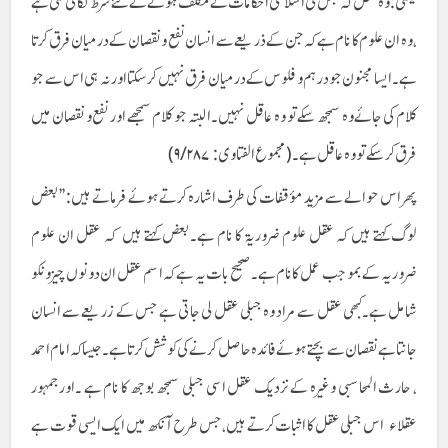
یعنی: وہ عقل کہ جس کی اسلامی احکامات کے مکلف ہونے کے لئے شرط لگائی گئی ہے
،وہ ان علوم کا نام ہے کہ جن کے ذریعے سے انسان نفع و نقصان کے درمیان فرق کرتا
ہے۔ایسا مجنون جودرہم و فلوس کے درمیان فرق نہیں کرسکتا اور نہ ہی اس سے جو
کلام کی جائے وہ سمجھ سکے تو وہ عاقل نہیں ۔البتہ جو کلام سمجھے اور نفع و نقصان میں
فرق کرسکے تو وہ عاقل ہے۔(مجموع الفتاوی: ۹/۲۸۷)
پھر اس حوالے سے مزید مؤقفات کی طرف اشارہ کرتے ہوئے فرماتے ہیں: ’’بعض
لوگ کہتے ہیں کہ عقل علوم ضروریۃ کا نام ہے۔بعض کہتے ہیں کہ عقل ان علوم
ضروریہ کے بموجب عمل کانام ہے۔صحیح بات یہ ہے کہ اسم عقل ان دونوں چیزوںکو
شامل ہے۔کبھی عقل سے مراد وہ جبلی عقل لی جاتی ہے جس کے زریعے سے انسان
جانتا ہےنقصان سے بچتے ہوئے فائدہ حاصل کرنے کی کوشش کرتا ہے۔جیساکہ امام احمد
، حارث المحاسبی وغیرہ کے نزدیک عقل اسی جبلی سمجھ بوجھ کا نام ہے ۔اورجمہور
عقلاء اس جبلی عقل کا اثبات کرتے ہیں،جس طرح آنکھ میں ایک ایسی قوت ہے