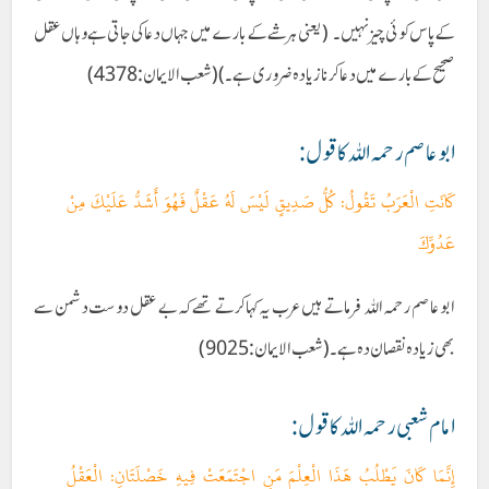
کے پاس کوئی چیز نہیں۔ (یعنی ہر شے کے بارے میں جہاں دعاکی جاتی ہے وہاں عقل
صحیح کے بارے میں دعا کرنا زیادہ ضروری ہے۔)(شعب الایمان:4378)
ابوعاصم رحمہ اللہ کا قول:
كَانَتِ الْعَرَبُ تَقُولُ: كُلُّ صَدِيقٍ لَيْسَ لَهُ عَقْلٌ فَهُوَ أَشَدُّ عَلَيْكَ مِنْ
عَدُوِّكَ
ابوعاصم رحمہ اللہ فرماتے ہیں عرب یہ کہا کرتے تھے کہ بے عقل دوست دشمن سے
بھی زیادہ نقصان دہ ہے۔(شعب الایمان:9025)
امام شعبی رحمہ اللہ کا قول:
إِنَّمَا كَانَ يَطْلُبُ هَذَا الْعِلْمَ مَنِ اجْتَمَعَتْ فِيهِ خَصْلَتَانِ: الْعَقْلُ