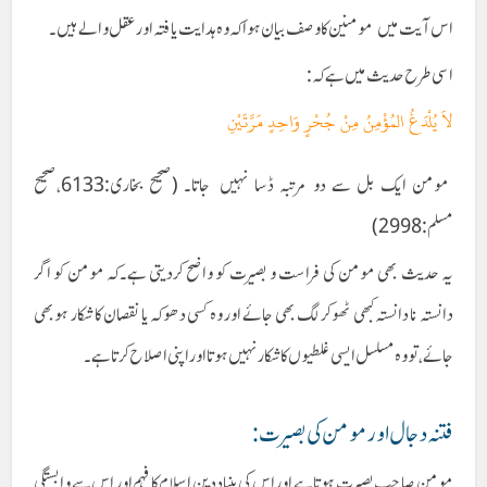
اس آیت میں مومنین کا وصف بیان ہوا کہ وہ ہدایت یافتہ اور عقل والے ہیں۔
اسی طرح حدیث میں ہے کہ:
لاَ يُلْدَغُ المُؤْمِنُ مِنْ جُحْرٍ وَاحِدٍ مَرَّتَيْنِ
مومن ایک بل سے دو مرتبہ ڈسا نہیں جاتا۔ (صحیح بخاری:6133،صحیح
مسلم:2998)
یہ حدیث بھی مومن کی فراست و بصیرت کو واضح کردیتی ہے۔کہ مومن کو اگر
دانستہ نا دانستہ کبھی ٹھوکر لگ بھی جائے اور وہ کسی دھوکہ یا نقصان کا شکار ہوبھی
جائے ،تو وہ مسلسل ایسی غلطیوں کا شکار نہیں ہوتااور اپنی اصلاح کرتا ہے۔
فتنہ دجال اور مومن کی بصیرت :
مومن صاحب بصیرت ہوتا ہے اور اس کی بنیاد دین اسلام کا فہم اور اس سے وابستگی