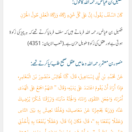
فضیل بن عیاض رحمہ اللہ کا قول:
كَانَ السَّلَفُ يَقُولُ: إِنَّ عَلَى كُلِّ شَيْءٍ زَكَاةً، وَزَكَاةَ الْعَقْلِ طُولُ الْحُزْنِ
فضیل بن عیاض رحمہ اللہ فرماتے ہیں کہ سلف فرمایا کرتے تھے کہ ہر چیز کی زکوۃ
ہوتی ہے اور عقل کی زکوۃ طویل حزن ہے۔(شعب الایمان: 4351)
منصور بن معتمر رحمہ اللہ دعا میں عقل صحیح طلب کیا کرتے تھے:
عَنْ مُحَمَّدِ بْنِ أَبِي إِسْمَاعِيلَ، قَالَ: كُنَّا نُجَالِسُ مَنْصُورَ بْنَ الْمُعْتَمِرِ،
فإِذَا أَرَادَ أَنْ يَقُومَ اعْتَمَدَ عَلَى يَدَيْهِ، وَقَالَ: ” اللهُمَّ اجْمَعْ عَلَى الْهُدَى
أَمْرَنَا، وَاجْعَلِ التَّقْوَى زَادَنَا، وَالْجَنَّةَ مَآبَنَا، وَارْزُقْنَا شُكْرًا يُرْضِيكَ
عَنَّا، وَوَرَعًا يَحْجِزُنَا عَنْ مَعَاصيكَ، وَخُلُقًا نَعِيشُ بِهِ بَيْنَ النَّاسِ
وَعَقْلًا يَنْفَعُنَا بِهِ “، قَالَ: فَكَانَ إِذَا قَالَ: وَعَقْلًا يَنْفَعُنَا بِهِ يَأْخُذُنِي