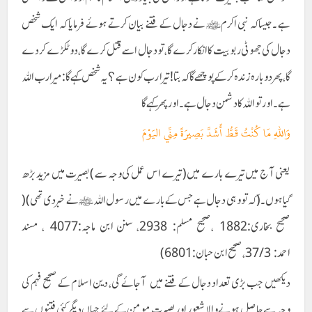
ہے ۔جیساکہ نبی اکرمﷺ نے دجال کے فتنے بیان کرتے ہوئے فرمایا کہ ایک شخص
دجال کی جھوٹی ربوبیت کا انکار کرے گا،تو دجال اسے قتل کرے گا، دو ٹکڑے کردے
گا ،پھر دوبارہ زندہ کرکے پوچھے گا کہ بتا! تیرا رب کون ہے؟ یہ شخص کہےگا: میرا رب اللہ
ہے ۔اور تو اللہ کا دشمن دجال ہے۔ اور پھر کہے گا
وَاللهِ مَا كُنْتُ قَطُّ أَشَدَّ بَصِيرَةً مِنِّي اليَوْمَ
یعنی آج میں تیرے بارے میں (تیرے اس عمل کی وجہ سے )بصیرت میں مزید بڑھ
گیا ہوں۔(کہ تو وہی دجال ہے جس کے بارے میں رسول اللہ ﷺ نے خبر دی تھی) (
صحیح بخاری:1882 ،صحیح مسلم: 2938، سنن ابن ماجہ:4077 ، مسند
احمد: 37/3، صحیح ابن حبان:6801)
دیکھیں جب بڑی تعداد دجال کے فتنے میں آجائے گی، دین اسلام کے صحیح فہم کی
وجہ سے حاصل ہونے والا شعور اور بصیرت مومن کے لئے جہاں دیگر کئی فتنوں سے