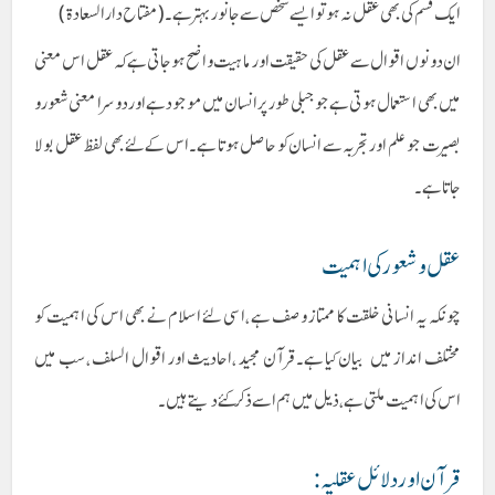
ایک قسم کی بھی عقل نہ ہوتو ایسے شخص سے جانور بہتر ہے۔‏(مفتاح دارالسعادۃ )‏
ان دونوں اقوال سے عقل کی حقیقت اور ماہیت واضح ہوجاتی ہےکہ عقل اس معنی
میں بھی استعمال ہوتی ہے جو جبلی طور پر انسان میں موجود ہےاور دوسرا معنی شعورو
بصیرت جو علم اور تجربہ سے انسان کو حاصل ہوتا ہے۔ اس کے لئے بھی لفظ عقل بولا
جاتا ہے۔
عقل و شعور کی اہمیت
چونکہ یہ انسانی خلقت کا ممتاز وصف ہے ،اسی لئے اسلام نے بھی اس کی اہمیت کو
مختلف انداز میں بیان کیا ہے۔قرآن مجید ،احادیث اور اقوال السلف ،سب میں
اس کی اہمیت ملتی ہے ،ذیل میں ہم اسے ذکر کئے دیتے ہیں۔
قرآن اوردلائل عقلیہ :