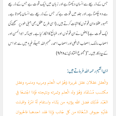
جس کے ذریعے سے انسان دیکھتا ہے اور زبان میں ایک قوت ہے جس کے ذریعے
سے وہ چکھتا ہے۔اور جلد میں قوت ہے کہ جس کے ذریعے سے انسان چھوتا ہے۔
جمہور عقلاءان قوتوں کا اثبات کرتے ہیں۔(اسی طرح عقل بھی جبلی طور پر سمجھنے کی
ایک قوت ہے)بعض نے ان قوتوں اور طبائع کا انکار کیا ہے۔ جیسا کہ ابوالحسن اور
اصحاب مالک ،اصحاب شافعی اور اصحاب احمد رحمہم اللہ جمیعاًوغیرہ میں سے جو اس
کے پیروکار ہیں ۔‘‘(مجموع الفتاوی :۹/۲۸۷)
ابن القیم رحمہ اللہ فرماتے ہیں :
والْعقل عقلان عقل غريزة وَهُوَ اب الْعلم ومربيه ومتمره وعقل
مكتسب مُسْتَفَاد وَهُوَ ولد الْعلم وثمرته ونتيجته فَإِذا اجْتمعَا فِي
العَبْد فَذَلِك فضل الله يؤتيه من يَشَاء واستقام لَهُ امْرَهْ واقبلت
عَلَيْهِ جيوش السَّعَادَة من كل جَانب وَإِذا فقد احدهما فالحيوان