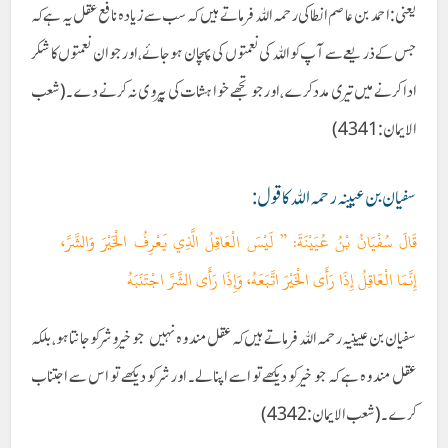
یعنی :احمد بن عاصم انطاکی رحمہ اللہ فرماتے ہیں کہ سب سے زیادہ نافع عقل یہ ہے کہ
جس کے ذریعےسے آپ کو اللہ کی نعمتوں کی پہچان ہوجائے،اور جو ان نعمتوں کا شکر
ادا کرنے میں تیری مدد کر ے،اورجو تجھے خواہشات کی پیروی نہ کرنے دے۔(شعب
الایمان:4341)
سفیان بن عیینہ رحمہ اللہ کا قول:
قَالَ سُفْيَانُ بْنُ عُيَيْنَةَ: ” لَيْسَ الْعَاقِلُ الَّذِي يَعْرِفُ الْخَيْرَ وَالشَّرَّ،
إِنَّمَا الْعَاقِلُ إِذَا رَأَى الْخَيْرَ اتَّبَعَهُ، وَإِذَا رَأَى الشَّرَّ اجْتَنَبَهُ
سفیان بن عیینیہ رحمہ اللہ فرماتے ہیں کہ عقل مند وہ نہیں جو خیر و شر کو جانتا ہو، بلکہ
عقل مند وہ ہے کہ جو خیر کو دیکھےتو اسے اپنالے۔ اور شر کو دیکھے تو اس سے اجتناب
کرے۔(شعب الایمان:4342)