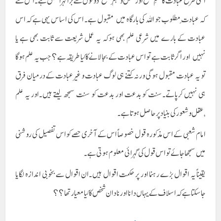
اسی طرح عبادت کا علمِ صحیح اور عقل وفہم ِصحیح دونوں سے بڑا گہرا تعلق ہے ۔اس لئے
کہ عبادت ِمطلوب جو اللہ کی بارگاہ میں مقبول ہے۔ اس کی اساس یہی ہے کہ اس
عبادت کے بارے میں شرعی علم بھی ہوکہ یہ عمل شریعت سے ثابت بھی ہے یا
نہیں اور اگر ثابت ہے تو اس عبادت کے بجالانے کا کیا طریقہ ہے؟جب یہ علم ہوگا
تو یہ عبادت مقبول ہوگی ورنہ کتنے ہی لوگ عبادت و غیر عبادت کے درمیان فرق
ہی نہیں کرپاتے۔سنت کو بدعت اور بدعت کو سنت سمجھ لیتے ہیں۔اور یہ علم
،عقل و شعور کی بنیاد پر حاصل ہوتا ہے۔
امام شعبی کے اس مذکورہ قول خصوصاً اس کے آخری حصے کو اس تفصیل کی روشنی
میں سمجھا جائے تو اس قول کی گہرائی معلوم ہوتی ہے۔
یقیناً یہ اقوال بڑے رہنما اور پر حکمت اقوال ہیں۔ان اقوال سے بخوبی اندازہ لگایا
جاسکتا ہے کہ اسلاف کے یہاں دانا اور نادان شخص کا کیا معیار تھا؟؟