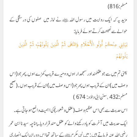
مسلم:816)
مزید یہ کہ ایک روایت میں رسول اللہ ﷺ نے نماز میں صفوں کی درستگی کے
حوالے سے نصیحت کرتے ہوئےفرمایا:
لِيَلِنِي مِنْكُمْ أُولُو الْأَحْلَامِ وَالنُّهَى ثُمَّ الَّذِينَ يَلُونَهُمْ، ثُمَّ الَّذِينَ
يَلُونَهُمْ
یعنی تم میں سے جو عقلمند اور سمجھدار ہوں وہ میرے قریب کھڑے ہوں، پھر جو(اس
وصف میں )ان کے قریب ہوں پھر جو(اس وصف میں ) ان کے قریب ہوں ۔(صحیح
مسلم :432 ،سنن ابی داؤد: 674 )
اس حدیث سے بھی اس عظیم وصف (عقل و شعور ) کی اہمیت واضح ہوجاتی ہے۔
ایک حدیث میں آخرت کو یاد رکھنے والے کو عقل مند قرار دیا۔چناچہ سیدنا ابن عمر
رضی اللہ عنہ فرماتے ہیں : میں نبی مکرمﷺ کے ساتھ تھا اس دوران ایک انصاری