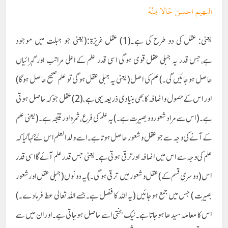
البهيم احسن حَالا مِنْهُ
یعنی: عقل کی دو طرح کی ہے۔(1) عقل غریزۃ:(یعنی جو جبلت میں موجود
ہے،جس قدر یہ جبلی عقل قوی ہوگی اسی قدر علم کے اعلی مراتب اور گہرائیاں
حاصل ہوجائیں گی۔)علم کی اصل(یعنی یہ جبلی عقل ہوگی تو علم صحیح حاصل ہوگا)
اور اس کے حصول و اضافہ کا بھی بنیادی ذریعہ یہی ہے ،(2) عقل جو کہ حاصل ہوتی
ہے۔(اس سے مراد شعور وو بصیرت ہے۔)یہ علم کی فرع ،ثمرہ اور نتیجہ ہے۔ (یعنی علم
کے آنے کی وجہ سے جو عقل و شعور حاصل ہوتا ہے۔اسے ولد العلم اس لئے کہا گیا کہ
علم کی وجہ سے اس میں اضافہ اور ترقی ہوتی ہے۔یعنی جس قدر علم آئے گا اسی قدر
اس(دوسری قسم کے ) عقل و شعور میں ترقی ہوگی۔)یہ دونوں(جبلی عقل اور شعور
بصیرت ) جس میں جمع ہوجائیں (یہ اللہ کا فضل ہے۔جسے اللہ تعالی عطا فرمادے۔)
اس کا معاملہ سیدھا ہوجاتا ہے۔نیک بختی اسے حاصل ہوجاتی ہے۔اور ان میں سے