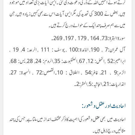
کرتے ہوئے انہیں اللہ کے ڈر کی دعوت دی گئی ۔ایسی آیات بڑی تعداد میں موجود
ہیں ،بعض نے 300 کی تحدید کی ،مگر ایسی آیات اس سے بھی کہیں زیادہ ہیں ،جن
میں سے ہم صرف چند ایک کے حوالے درج کرتے ہیں۔
سورۃ البقرۃ :73، 164 ، 179 ، 197، 269۔
آل عمران:7 ، 190، المائدۃ:100 ، یوسف : 111 ، الرعد: 4، 19 ،
ابراھیم:52 ،النحل : 12، 67، العنکبوت: 35، الروم: 24، 28، یس: 68،
الزمر:9 ، 21، غافر:54 ، الطلاق : 10۔القصص:72 ، السجدۃ: 27،
الذاریات:21،الجاثیہ:5، الحشر:2۔
احادیث اور عقل و شعور :
احادیث میں بھی عقل و شعور کی اہمیت کا ذکر مختلف انداز میں ملتا ہے ،جس کی چند
مثالیں درج ذیل ہیں۔