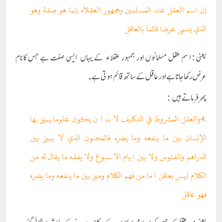
إن اسم العقل عند المسلمين وجمهور العقلاء إنما هو صفة وهو
الذي يسمى عرضا قائما بالعاقل
یعنی : اسم عقل مسلمانوں اور جمہور عقلاء کے یہاں ایسی صفت ہے جس کانام
عرض رکھا جاتا ہےاور عاقل کے ساتھ قائم ہوتی ہے۔
پھر فرماتے ہیں :
.4والعقل المشروط في التكليف لا بد ا ن يكون علوما يميز بها
الإنسان بين ما ينفعه وما يضره فالمجنون الذي لا يميز بين
الدراهم والفلوس ولا بين ا يام الا سبوع ولا يفقه ما يقال له من
الكلام ليس بعاقل ا ما من فهم الكلام وميز بين ما ينفعه وما يضره
فهو عاقل