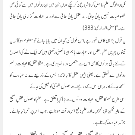
کل وہ لوگ علم حاصل کرنا شروع نہ کر چکے ہوں جن میں ان دونوں میں سے کوئی بھی
خصوصیات نہیں پائی جاتی۔ نہ عقل پائی جاتی ہے اور نہ عبادت گزاری پائی جاتی
ہے۔‘‘(سنن الدارمی :383)
یہ قول بڑا ہی قابل غور ہے ،اس قول کی گہرائی میں جایا جائے تو معلوم ہوگا کہ یہ
تینوں چیزیں علم ،عقل اور عبادت باہم ایسا تعلق رکھتی ہیں کہ ایک شے کی اصلاح
کے لئے باقی دونوں کا بھی اس سے متصل ہونا ضروری ہے۔ مثلاً عقل کا عبادت و علم
دونوں سے تعلق ہے۔یعنی ایسی عقل کا کیا فائدہ جس کے ذریعے سے نہ عبادت کو
سمجھا جائے اور نہ ہی اس کے ذریعے سے حصول علم کی کوشش کی جائے۔
اسی طرح علم کا عقل و عبادت دونوں سے بڑا گہراتعلق ہے ۔علم کاحصول عقلِ صحیح
کے بغیر ممکن ہی نہیں ۔اور علم ِنافع اس وقت ہوتاہے ،جب اس پر عمل کیا جائے ۔
جوکہ عبادت کہلاتا ہے۔