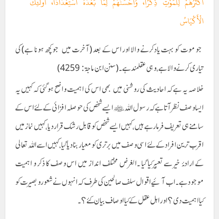
أَكْثَرُهُمْ لِلْمَوْتِ ذِكْرًا، وَأَحْسَنُهُمْ لِمَا بَعْدَهُ اسْتِعْدَادًا، أُولَئِكَ
الْأَكْيَاسُ
جو موت کو بہت یادکرنے والا اور اس کے بعد (آخرت میں جو کچھ ہونا ہے) کی
تیاری کرنے والاہے، وہی عقلمند ہے۔(سنن ابن ماجۃ: 4259)
خلاصہ یہ ہے کہ احادیث کی روشنی میں بھی اس کی اہمیت واضح ہوگئی کہ کہیں یہ
ایسا وصف نظر آتا ہے کہ رسول اللہ ﷺ ایسے شخص کی حوصلہ افزائی کے لئے اس کے
سامنے ہی تعریف فرمارہے ہیں،کہیں ایسے شخص کو قابل رشک قرار دیا ،کہیں نماز میں
اقرب ترین افراد کے لئے اسی وصف میں برتری کو معیار بنادیا گیا ،کہیں اسےاللہ تعالی
کے ارادۂ خیر سے تعبیر کیا گیا ۔الغرض مختلف انداز میں اس وصف کا ذکر و اہمیت
موجود ہے۔اب آئیے اقوال سلف صالحین کی طرف کہ انہوں نے شعور و بصیرت کو
کیا اہمیت دی ؟ اور اہل عقل کے کیا اوصاف بیان کئے؟۔