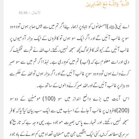
اللَّـهِ ۗ وَاللَّـهُ مَعَ الصَّابِرِينَ
الانفال – 65/66
اے نبی(ﷺ)! مسلمانوں کو جہاد پر ابھاریئے اگر تم میں سے بیس صابر ہوں تو وہ دو
سو پر غالب آئیں گے اور اگر ایک سو ہوں تو کافروں کے ایک ہزار آدمیوں پر
غالب آئیں گے۔ کیونکہ کافر لوگ کچھ سمجھ نہیں رکھتے۔اب اللہ نے تم سے تخفیف کر
دی اور اسے معلوم ہے کہ (اب) تم میں کمزوری ہے۔ لہذا اگر تم میں سے سو صبر
کرنے والے ہوں تو وہ دو سو پر غالب آئیں گے اور اگر ہزار ہوں تو اللہ کے حکم سے
دو ہزار پر غالب آئیں گے اور اللہ صبرکرنے والوں کے ساتھ ہے۔
اس آیت میں بڑے واضح انداز میں سو (100) مومنین کے دوسو
(200)کافروں پر غالب آجانے کے اسباب میں سے ایک سب بیان کیا گیا کہ کافر
سمجھ نہیں رکھتے۔ اور تمہارے پاس بصیرت موجود ہے۔یہی وجہ ہے کہ تاریخ کا
سرسری مطالعہ کریں، کئی ایک جنگیں جن میں مسلمان تعداد میں کم ہونے کے باوجود