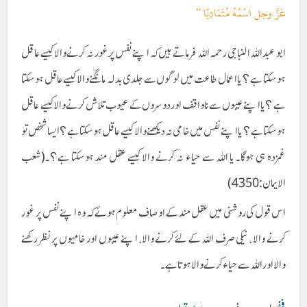
عَزَّ وجل اسْمُهُ مُتَمَادِيًا “
ابو عبداللہ النباجی رحمہ اللہ فرماتے ہیں کہ اپنے نفس پر غور نہ کرنے والا کیسے عا قل
ہوسکتا ہے ؟ یا اعمال طاعت میں لوگوں سے جلدی بدلہ مانگنے والا کیسے عاقل ہوسکتا
ہے ؟یا اپنے عیبوں سے ناواقف اور دوسروں کے عیوب تلاش کرنے والا کیسے عاقل
ہوسکتا ہے؟ یا اپنے نفس میں خامی نہ دیکھنےوالا کیسے عاقل ہوسکتا ہے ؟ ایسا شخص تو
غمزدہ ہی ہوگا۔ یا اللہ سے حیاء نہ کرنے والا کیسے عقل مند ہوسکتا ہے؟۔(شعب
الایمان :4350)
اس قول کی روشنی میں عقل مند کے اوصاف معلوم ہوئےکہ وہ اپنے نفس پر غور
کرنے والا ، نیکی صرف اللہ کے لئے کرنے والا، اپنے عیبوں اور خامیوں پر نظر رکھنے
والااور اللہ سے حیاء کرنے والا ہوتا ہے۔