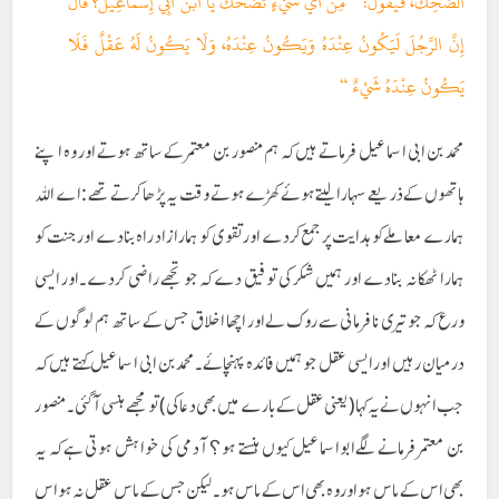
الضَّحِكُ، فَيَقُولُ: ” مِنْ أَيِّ شَيْءٍ تَضْحَكُ يَا ابْنَ أَبِي إِسْمَاعِيلَ؟ قال
إِنَّ الرَّجُلَ لَيَكُونُ عِنْدَهُ وَيَكُونُ عِنْدَهُ، وَلَا يَكُونُ لَهُ عَقْلٌ فَلَا
يَكُونُ عِنْدَهُ شَيْءٌ “
محمد بن ابی اسماعیل فرماتے ہیں کہ ہم منصور بن معتمر کے ساتھ ہوتے اور وہ اپنے
ہاتھوں کے ذریعے سہارالیتے ہوئے کھڑے ہوتے وقت یہ پڑھا کرتے تھے : اے اللہ
ہمارے معاملے کو ہدایت پر جمع کردے اور تقوی کو ہمارا زاد راہ بنادے اور جنت کو
ہمارا ٹھکانہ بنادے اور ہمیں شکر کی توفیق دے کہ جو تجھے راضی کردے۔اور ایسی
ورع کہ جو تیری نافرمانی سے روک لے اور اچھا اخلاق جس کے ساتھ ہم لوگوں کے
درمیان رہیں اور ایسی عقل جو ہمیں فائدہ پہنچائے۔محمد بن ابی اسماعیل کہتے ہیں کہ
جب انہوں نے یہ کہا (یعنی عقل کے بارے میں بھی دعاکی )تو مجھے ہنسی آگئی ۔ منصور
بن معتمر فرمانے لگےابواسماعیل کیوں ہنستے ہو؟ آدمی کی خواہش ہوتی ہے کہ یہ
بھی اس کے پاس ہو اور وہ بھی اس کے پاس ہو۔ لیکن جس کے پاس عقل نہ ہو اس