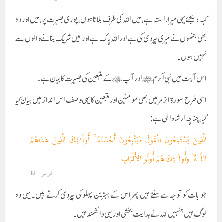
کہہ دیجئےیہی میرا راستہ ہے، میں اللہ کی طرف بلاتا ہوں، پوری بصیرت پر، میں اور وہ
بھی جنھوں نے میری پیروی کی ہے اور اللہ پاک ہے اور میں شریک بنانے والوں سے
نہیں ہوں ۔
اس آیت میں نبی اکرمﷺ اور آپﷺ کے متبعین کی بصیرت کا بیان ہے۔
اسی طرح سورۃ الزمر میں بھی مومنین اور متبعین کا یہی وصف اس انداز میں بیان کیا
گیا، چناچہ ارشاد الہی ہے:
الَّذِينَ يَسْتَمِعُونَ الْقَوْلَ فَيَتَّبِعُونَ أَحْسَنَهُ ۚ أُولَـٰئِكَ الَّذِينَ هَدَاهُمُ
اللَّـهُ ۖ وَأُولَـٰئِكَ هُمْ أُولُو الْأَلْبَابِ
الزمر – 18
جو بات کو توجہ سے سنتے ہیں پھر اس کے بہترین پہلو کی پیروی کرتے ہیں۔ یہی وہ
لوگ ہیں جنہیں اللہ نے ہدایت بخشی اور یہی دانشمند ہیں۔