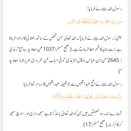
رسول اللہ ﷺ نے فرمایا:
مَنْ يُرِدِ اللهُ بِهِ خَيْرًا يُفَقِّهْهُ فِي الدِّينِ
یعنی: رسول اللہ ﷺ نے فرمایا کہ اللہ تعالی جس شخص کے ساتھ بھلائی کا ارادہ فرماتا
ہے ،اسے دین کا فہم عطا فرمادیتا ہے۔ ( صحیح مسلم:1037عن معاویۃ، جامع ترمذی
: 2645عن ابن عباس ، وقال الترمذی ’’و فی الباب عن عمر ، و ابی ھریرۃ ،و معاویۃ
‘‘)
رسول اللہ ﷺنے اشج عبد القیس سے جو قبیلہ عبد القیس کا سردار تھا فرمایا:
إِنَّ فِيكَ خَصْلَتَيْنِ يُحِبُّهُمَا اللهُ: الْحِلْمُ، وَالْأَنَاةُ
تمہارے اندر دو خصلتیں ہیں جن کو اللہ تعالیٰ پسند کرتا ہے سمجھ داری اور سوچ سمجھ
کر کام کرنا۔(صحیح مسلم:17)