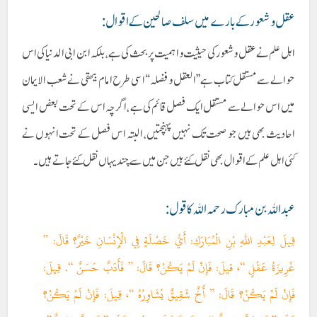
عقل و شعور کے بارے میں سلف صالحین کے اقوال :
اہل علم نے عقل و شعور کی حیثیت و اہمیت پر بحث کی ہے، بلکہ ابن ابی الدنیا کی اس
حوالے سے مستقل کتاب ہے ’’العقل و فضلہ‘‘ اسی طرح امام بیھقی نے شعب الایمان
میں اس حوالے سے مستقل ایک فصل قائم کی ہے ،اگر چہ اس کے تحت بعض ایسی
احادیث بھی ہیں جو صحت تک نہیں پہنچتیں، البتہ اس فصل کے تحت انہوں نے
کئی اہل علم کے اقوال بھی نقل کئے ہیں جن میں سے چند یہاں نقل کئے جاتے ہیں۔
عبداللہ بن مبارک رحمہ اللہ کاقول:
قِيلَ لِعَبْدِ اللهِ بْنِ الْمُبَارَكِ: أَيُّ خَصْلَةٍ فِي الْإِنْسَانِ خَيْرٌ؟ قَالَ: ”
غَرِيزَةُ عَقْلٍ “، قيلَ: فَإِنْ لَمْ يَكُنْ؟ قَالَ: ” فَأَدَبٌ حَسَنٌ “. قِيلَ:
فَإِنْ لَمْ يَكُنْ؟ قَالَ: ” أَخٌ شَقِيقٌ يُشَاوِرُهُ “، قِيلَ: فَإِنْ لَمْ يَكُنْ؟