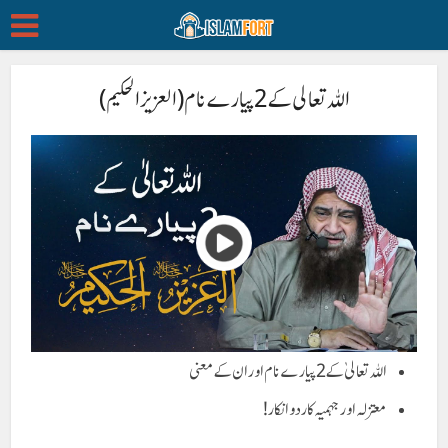
اللہ تعالی کے 2 پیارے نام (العزیز الحکیم)
اللہ تعالیٰ کے 2 پیارے نام اور ان کے معنی
معتزلہ اور جہمیہ کا رد و انکار !