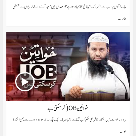
نیک لوگوں پر سب سے خطرناک شیطانی حملہ کیا ہوتا ہے؟ رمضان میں مسجد آنے والے نمازیوں سے متعلق
ہمارا...
خواتین JOB کر سکتی ہے
مرد اور عورت میں اختلاط کا شرعی حکم کب لگتا ہے؟ کیا صرف ایک جگہ ساتھ موجود ہونے سے بھی اختلاط
ہو...