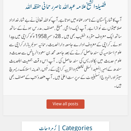
فضیلۃ الشیخ علامہ عبد اللہ ناصر رحمانی حفظہ اللہ
آپ کا شمار پاکستان کے نامور علماء میں ہوتا ہے ، آپ کو اللہ تعالیٰ نے بے شمار خداداد
صلاحیتوں سے نوازا ہے ، آپ ایک داعی ، مبلغ ، مصنف ، مدرس ہونےکے ساتھ
ساتھ ایک معروف مقرر و خطیب بھی ہیں ۔ 28 دسمبر 1958ء کو کراچی میں پیدا
ہوئے ۔ کراچی کے معروف ادارے جامعہ دارالحدیث رحمانیہ سولجر بازار کراچی سے
علوم اسلامیہ کی سند حاصل کرنے کے بعد جامعہ محمد بن سعود الریاض سے حدیث و
علوم حدیث میں بکالوریس کی سند حاصل کی ۔ آپ اس وقت جمعیت اہلحدیث
سندھ کے امیر ، المعہد السلفی للتعلیم والتربیہ کراچی کے رئیس ، المدینہ اسلامک ریسرچ
سینٹر اور البروج انسٹیٹیوٹ کے سرپرست اعلیٰ ہیں۔ آپ متعدد کتب کے مصنف بھی
ہیں۔
View all posts
Categories | زُمرہ جات