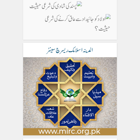
المدینہ اسلامک ریسرچ سینٹر