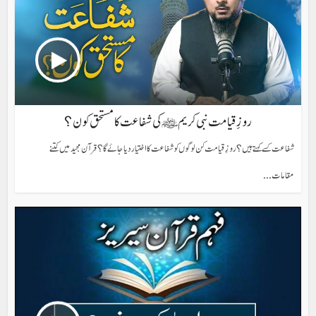
روزِ قیامت نبی کریم ﷺ کی شفاعت کا مستحق کون؟
شفاعت کسے کہتے ہیں؟ روزِ قیامت کن لوگوں کو شفاعت کا اختیار دیا جائے گا؟ قرآن مجید میں کتنے
مقامات...